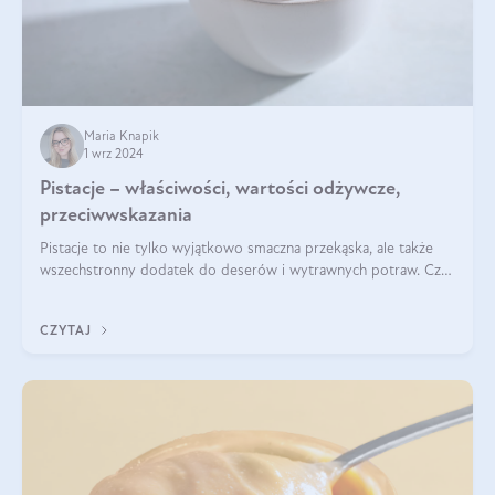
Maria Knapik
1 wrz 2024
Pistacje – właściwości, wartości odżywcze,
przeciwwskazania
Pistacje to nie tylko wyjątkowo smaczna przekąska, ale także
wszechstronny dodatek do deserów i wytrawnych potraw. Czy
pistacje są zdrowe? Jakie są ich właściwości? Gdzie rosną i czy
każdy może się ni
CZYTAJ