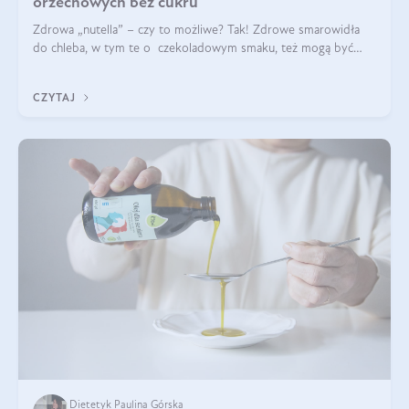
orzechowych bez cukru
Zdrowa „nutella” – czy to możliwe? Tak! Zdrowe smarowidła
do chleba, w tym te o czekoladowym smaku, też mogą być
pyszne. Przeczytaj nasz artykuł i dowiedz się więcej!
CZYTAJ
Dietetyk Paulina Górska