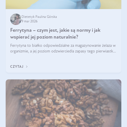
Dietetyk Paulina Górska
9 mar 2026
Ferrytyna – czym jest, jakie są normy i jak
wspierać jej poziom naturalnie?
Ferrytyna to białko odpowiedzialne za magazynowanie żelaza w
organizmie, a jej poziom odzwierciedla zapasy tego pierwiastka.
Warto dowiedzieć się więcej na jej temat, ponieważ niedobór
ferrytyny daje objawy, które mogą utrudniać codzienne
CZYTAJ
funkcjonowanie (