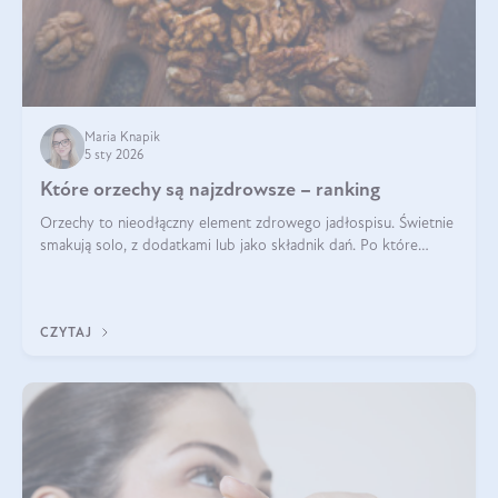
Maria Knapik
5 sty 2026
Które orzechy są najzdrowsze – ranking
Orzechy to nieodłączny element zdrowego jadłospisu. Świetnie
smakują solo, z dodatkami lub jako składnik dań. Po które
orzechy warto sięgać zamiast niezdrowej przekąski? Dowiesz
się z tego tekstu!
CZYTAJ