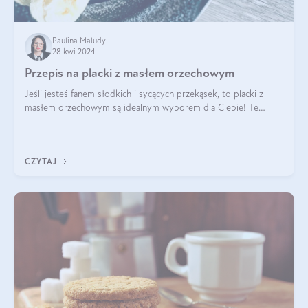
Paulina Maludy
28 kwi 2024
Przepis na placki z masłem orzechowym
Jeśli jesteś fanem słodkich i sycących przekąsek, to placki z
masłem orzechowym są idealnym wyborem dla Ciebie! Te
pyszne placuszki, idealne na śniadanie lub podwieczorek z
pewnością dostarczą Ci ener
CZYTAJ