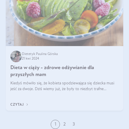
Dietetyk Paulina Górska
21 kwi 2024
Dieta w ciąży - zdrowe odżywianie dla
przyszłych mam
Kiedyś mówiło się, że kobieta spodziewająca się dziecka musi
jeść za dwoje. Dziś wiemy już, że były to niezbyt trafne
określenie. Dieta matki w ciąży powinna być zbilansowana
zgodnie z zasadą „dla d
CZYTAJ
1
2
3