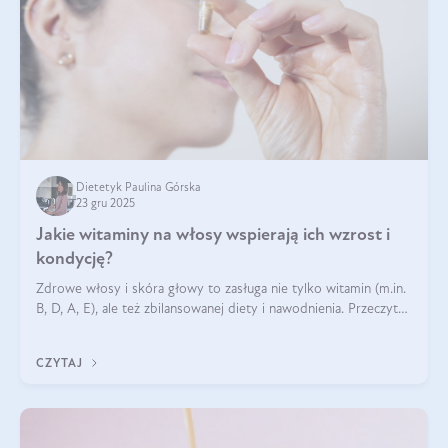
Dietetyk Paulina Górska
23 gru 2025
Jakie witaminy na włosy wspierają ich wzrost i
kondycję?
Zdrowe włosy i skóra głowy to zasługa nie tylko witamin (m.in.
B, D, A, E), ale też zbilansowanej diety i nawodnienia. Przeczytaj
nasz artykuł i dowiedz się, które składniki najskuteczniej hamują
wypadanie włosów.
CZYTAJ