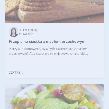
Paulina Maludy
24 kwi 2024
Przepis na ciastka z masłem orzechowym
Marzysz o domowych, pysznych ciasteczkach z masłem
orzechowym? Aby stworzyć te wyjątkowe smakołyki,
potrzebujesz kilku prostych składników takich jak masło
orzechowe, jajko, kawałki orzechów, mąka psz
CZYTAJ