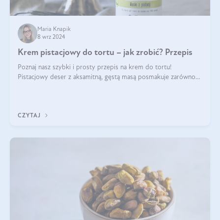
Maria Knapik
8 wrz 2024
Krem pistacjowy do tortu – jak zrobić? Przepis
Poznaj nasz szybki i prosty przepis na krem do tortu!
Pistacjowy deser z aksamitną, gęstą masą posmakuje zarówno
domownikom, jak i gościom. Dzięki niemu każdy kawałek ciasta
będzie prawdziwą ucztą dla
CZYTAJ