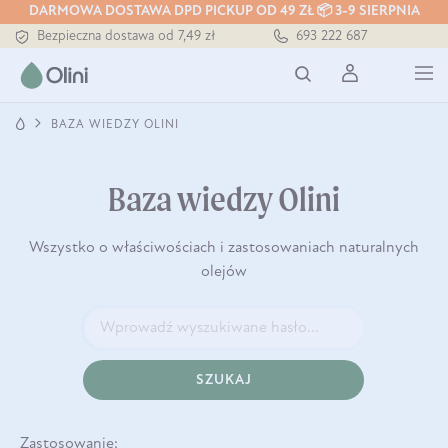
DARMOWA DOSTAWA DPD PICKUP OD 49 ZŁ 📦 3-9 SIERPNIA
Bezpieczna dostawa od 7,49 zł
693 222 687
Darmowa dostawa od 199 zł
Tłoczony zawsze na zimno
BAZA WIEDZY OLINI
Baza wiedzy Olini
Wszystko o właściwościach i zastosowaniach naturalnych
olejów
SZUKAJ
Zastosowanie: