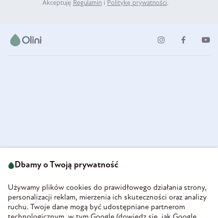
Akceptuję
Regulamin
i
Politykę prywatności
.
ul. Strzegomska 49
693 222 687
58-160 Świebodzice
Dbamy o Twoją prywatność
sklep@olini.pl
Polska
NIP 8860027066
Używamy plików cookies do prawidłowego działania strony,
REGON 890213034
personalizacji reklam, mierzenia ich skuteczności oraz analizy
ruchu. Twoje dane mogą być udostępniane partnerom
INFORMACJE
technologicznym, w tym Google (
dowiedz się, jak Google