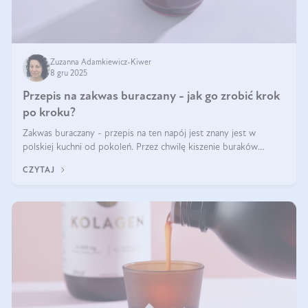
Zuzanna Adamkiewicz-Kiwer
8 gru 2025
Przepis na zakwas buraczany - jak go zrobić krok
po kroku?
Zakwas buraczany - przepis na ten napój jest znany jest w
polskiej kuchni od pokoleń. Przez chwilę kiszenie buraków
czerwonych zostało zapomniane, by w ostatnim czasie powrócić
CZYTAJ
na fali popularności na