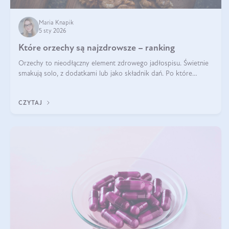
Maria Knapik
5 sty 2026
Które orzechy są najzdrowsze – ranking
Orzechy to nieodłączny element zdrowego jadłospisu. Świetnie
smakują solo, z dodatkami lub jako składnik dań. Po które
orzechy warto sięgać zamiast niezdrowej przekąski? Dowiesz się
z tego tekstu!
CZYTAJ