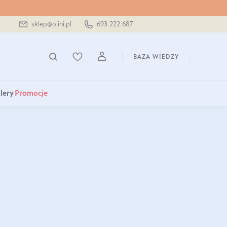
sklep@olini.pl
693 222 687
BAZA WIEDZY
lery
Promocje