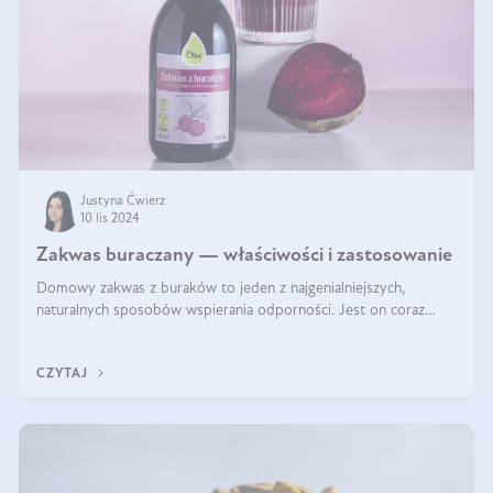
Justyna Ćwierz
10 lis 2024
Zakwas buraczany — właściwości i zastosowanie
Domowy zakwas z buraków to jeden z najgenialniejszych,
naturalnych sposobów wspierania odporności. Jest on coraz
częstszym elementem diety wielu z Was. Naturalny zakwas
buraczany zachowuje pełnię sw
CZYTAJ