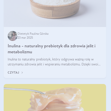
Dietetyk Paulina Górska
23 mar 2025
Inulina - naturalny prebiotyk dla zdrowia jelit i
metabolizmu
Inulina to naturalny prebiotyk, który odgrywa ważną rolę w
utrzymaniu zdrowia jelit i wspieraniu metabolizmu. Dzięki swoim
właściwościom wspomaga rozwój dobroczynnych bakterii
CZYTAJ
jelitowych, co ma pozy