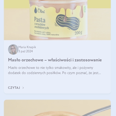
Maria Knapik
3 paź 2024
Masło orzechowe – właściwości i zastosowanie
Masło orzechowe to nie tylko smakowity, ale i pożywny
dodatek do codziennych posiłków. Po czym poznać, że jest
wysokiej jakości? Do jakich przepisów najlepiej je wykorzystać?
Czym różni się od pasty
CZYTAJ