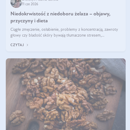
11 cze 2026
Niedokrwistość z niedoboru żelaza – objawy,
przyczyny i dieta
Ciągłe zmęczenie, osłabienie, problemy z koncentracją, zawroty
głowy czy bladość skóry bywają tłumaczone stresem,
przepracowaniem lub niedoborem snu. Tymczasem ich przyczyną
CZYTAJ
może być niedokrwistość z niedoboru żelaza.