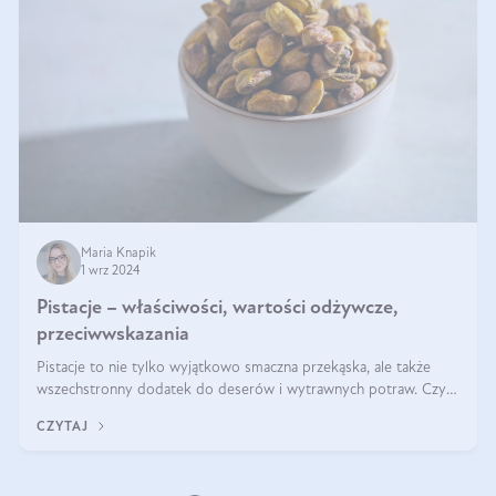
Maria Knapik
1 wrz 2024
Pistacje – właściwości, wartości odżywcze,
przeciwwskazania
Pistacje to nie tylko wyjątkowo smaczna przekąska, ale także
wszechstronny dodatek do deserów i wytrawnych potraw. Czy
pistacje są zdrowe? Jakie są ich właściwości? Gdzie rosną i czy
CZYTAJ
każdy może się ni