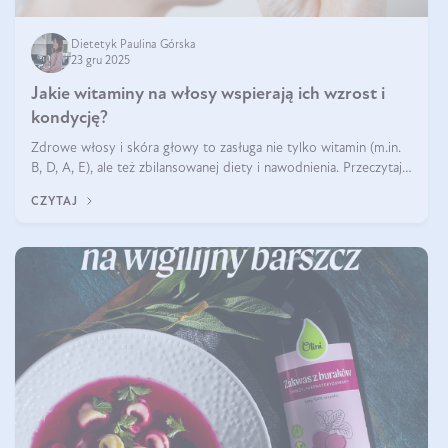
Dietetyk Paulina Górska
23 gru 2025
Jakie witaminy na włosy wspierają ich wzrost i
kondycję?
Zdrowe włosy i skóra głowy to zasługa nie tylko witamin (m.in.
B, D, A, E), ale też zbilansowanej diety i nawodnienia. Przeczytaj
nasz artykuł i dowiedz się, które składniki najskuteczniej hamują
CZYTAJ
wypadanie włosów.