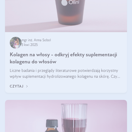
mgr inż. Anna Sobol
3 kwi 2025
Kolagen na włosy - odkryj efekty suplementacji
kolagenu do włosów
Liczne badania i przeglądy literaturowe potwierdzają korzystny
wpływ suplementacji hydrolizowanego kolagenu na skórę. Czy
tak samo jest w przypadku włosów?
CZYTAJ