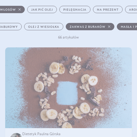
 WŁOSÓW
JAK PIĆ OLEJ
PIELĘGNACJA
NA PREZENT
ARO
 JABŁKOWY
OLEJ Z WIESIOŁKA
ZAKWAS Z BURAKÓW
MASŁA I 
66 artykułów
Dietetyk Paulina Górska