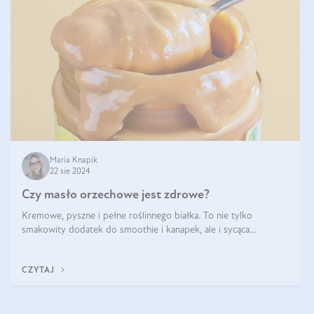
Maria Knapik
22 sie 2024
Czy masło orzechowe jest zdrowe?
Kremowe, pyszne i pełne roślinnego białka. To nie tylko
smakowity dodatek do smoothie i kanapek, ale i sycąca
przekąska dla całej rodziny. Czy warto jeść masło orzechowe?
Jakie są korzyści zdrowotne
CZYTAJ