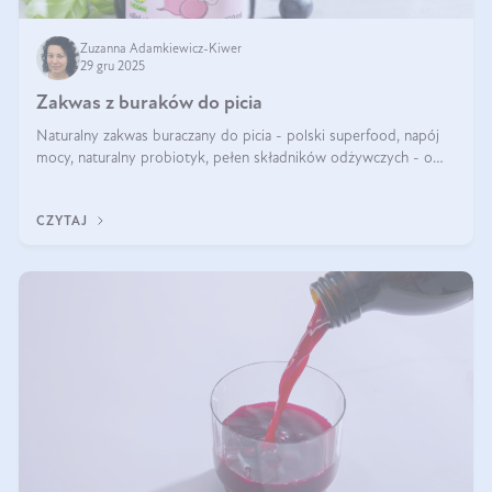
Zuzanna Adamkiewicz-Kiwer
29 gru 2025
Zakwas z buraków do picia
Naturalny zakwas buraczany do picia - polski superfood, napój
mocy, naturalny probiotyk, pełen składników odżywczych - o
zakwasie z buraka mówi się w samych superlatywach. Niektórzy
z Was usłyszeli o
CZYTAJ