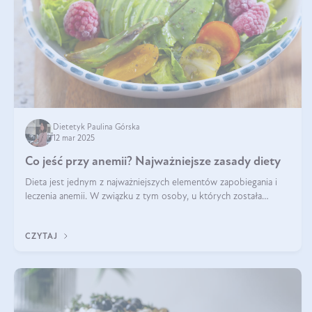
Dietetyk Paulina Górska
12 mar 2025
Co jeść przy anemii? Najważniejsze zasady diety
Dieta jest jednym z najważniejszych elementów zapobiegania i
leczenia anemii. W związku z tym osoby, u których została
zdiagnozowana, powinny wiedzieć, jakie produkty włączyć do
diety, a których lep
CZYTAJ