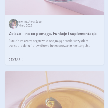
mgr inż. Anna Sobol
16 gru 2025
Żelazo – na co pomaga. Funkcje i suplementacja
Funkcje żelaza w organizmie obejmują przede wszystkim
transport tlenu i prawidłowe funkcjonowanie niektórych
enzymów. Żelazo odpowiada też za działanie układu
immunologicznego i nerwowego, szczególnie na wczesnym
CZYTAJ
etapie życia.