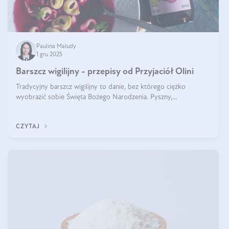
Paulina Maludy
1 gru 2025
Barszcz wigilijny - przepisy od Przyjaciół Olini
Tradycyjny barszcz wigilijny to danie, bez którego ciężko
wyobrazić sobie Święta Bożego Narodzenia. Pyszny,
aromatyczny, esencjonalny, pachnący grzybami, o pięknym
klarownym kolorze. W czym tkwi tajem
CZYTAJ