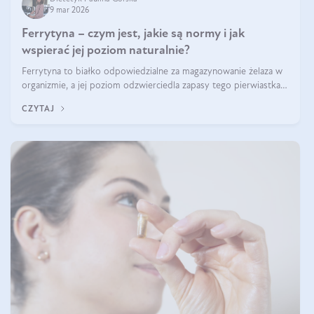
9 mar 2026
Ferrytyna – czym jest, jakie są normy i jak
wspierać jej poziom naturalnie?
Ferrytyna to białko odpowiedzialne za magazynowanie żelaza w
organizmie, a jej poziom odzwierciedla zapasy tego pierwiastka.
Warto dowiedzieć się więcej na jej temat, ponieważ niedobór
CZYTAJ
ferrytyny daje objawy, które mogą utrudniać codzienne
funkcjonowanie (