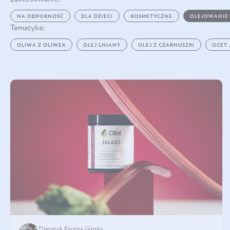
NA ODPORNOŚĆ
DLA DZIECI
KOSMETYCZNE
OLEJOWANIE
Tematyka:
OLIWA Z OLIWEK
OLEJ LNIANY
OLEJ Z CZARNUSZKI
OCET
Dietetyk Paulina Górska