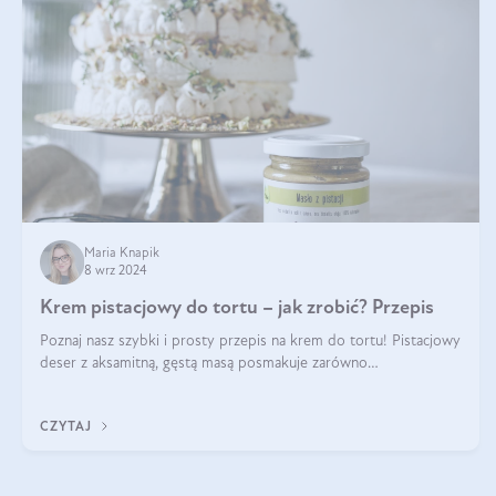
Maria Knapik
8 wrz 2024
Krem pistacjowy do tortu – jak zrobić? Przepis
Poznaj nasz szybki i prosty przepis na krem do tortu! Pistacjowy
deser z aksamitną, gęstą masą posmakuje zarówno
domownikom, jak i gościom. Dzięki niemu każdy kawałek ciasta
będzie prawdziwą ucztą dla
CZYTAJ