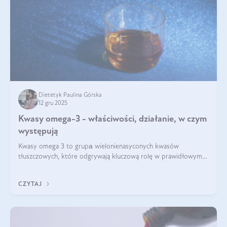
Dietetyk Paulina Górska
12 gru 2025
Kwasy omega-3 - właściwości, działanie, w czym
występują
Kwasy omega 3 to grupа wielonienasyconych kwasów
tłuszczowych, które odgrywają kluczową rolę w prawidłowym
funkcjonowaniu organizmu – wspierają pracę serca, mózgu i
układu odpornościowego.
CZYTAJ