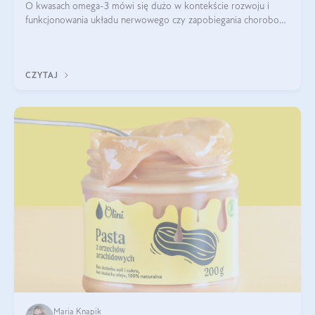
O kwasach omega-3 mówi się dużo w kontekście rozwoju i
funkcjonowania układu nerwowego czy zapobiegania chorobom
serca. Podkreśla się, że niedobór omega-3 może doprowadzić
do gorszego funkcjonowania
CZYTAJ
Maria Knapik