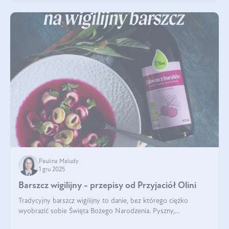
Paulina Maludy
1 gru 2025
Barszcz wigilijny - przepisy od Przyjaciół Olini
Tradycyjny barszcz wigilijny to danie, bez którego ciężko
wyobrazić sobie Święta Bożego Narodzenia. Pyszny,
aromatyczny, esencjonalny, pachnący grzybami, o pięknym