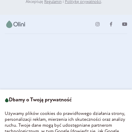
Akceptuję
Regulamin
i
Politykę prywatności
.
ul. Strzegomska 49
693 222 687
58-160 Świebodzice
Dbamy o Twoją prywatność
sklep@olini.pl
Polska
NIP 8860027066
Używamy plików cookies do prawidłowego działania strony,
REGON 890213034
personalizacji reklam, mierzenia ich skuteczności oraz analizy
ruchu. Twoje dane mogą być udostępniane partnerom
INFORMACJE
technologicznym, w tym Google (
dowiedz się, jak Google