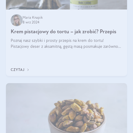
Maria Knapik
8 wrz 2024
Krem pistacjowy do tortu – jak zrobić? Przepis
Poznaj nasz szybki i prosty przepis na krem do tortu!
Pistacjowy deser z aksamitną, gęstą masą posmakuje zarówno
domownikom, jak i gościom. Dzięki niemu każdy kawałek ciasta
będzie prawdziwą ucztą dla
CZYTAJ