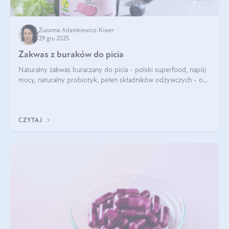
Zuzanna Adamkiewicz-Kiwer
29 gru 2025
Zakwas z buraków do picia
Naturalny zakwas buraczany do picia - polski superfood, napój
mocy, naturalny probiotyk, pełen składników odżywczych - o
zakwasie z buraka mówi się w samych superlatywach. Niektórzy
z Was usłyszeli o
CZYTAJ