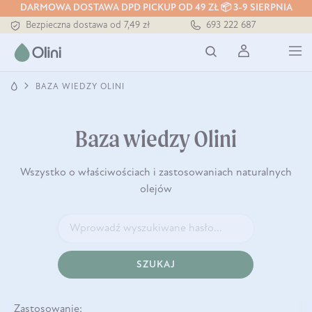
DARMOWA DOSTAWA DPD PICKUP OD 49 ZŁ 📦 3-9 SIERPNIA
Tłoczony zawsze na zimno
693 222 687
Bezpieczna dostawa od 7,49 zł
Darmowa dostawa od 199 zł
Tłoczony zawsze na zimno
BAZA WIEDZY OLINI
Baza wiedzy Olini
Wszystko o właściwościach i zastosowaniach naturalnych
olejów
SZUKAJ
Zastosowanie: