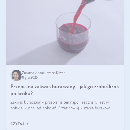
Zuzanna Adamkiewicz-Kiwer
8 gru 2025
Przepis na zakwas buraczany - jak go zrobić krok
po kroku?
Zakwas buraczany - przepis na ten napój jest znany jest w
polskiej kuchni od pokoleń. Przez chwilę kiszenie buraków
czerwonych zostało zapomniane, by w ostatnim czasie powrócić
na fali popularności na
CZYTAJ