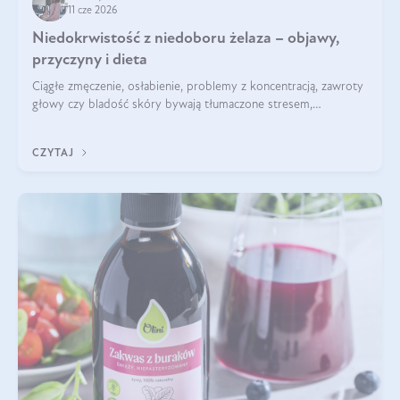
11 cze 2026
Niedokrwistość z niedoboru żelaza – objawy,
przyczyny i dieta
Ciągłe zmęczenie, osłabienie, problemy z koncentracją, zawroty
głowy czy bladość skóry bywają tłumaczone stresem,
przepracowaniem lub niedoborem snu. Tymczasem ich
przyczyną może być niedokrwistość z niedoboru żelaza.
CZYTAJ