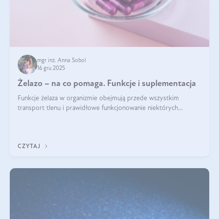
mgr inż. Anna Sobol
16 gru 2025
Żelazo – na co pomaga. Funkcje i suplementacja
Funkcje żelaza w organizmie obejmują przede wszystkim
transport tlenu i prawidłowe funkcjonowanie niektórych
enzymów. Żelazo odpowiada też za działanie układu
immunologicznego i nerwowego, szczególnie na wczesnym
etapie życia.
CZYTAJ