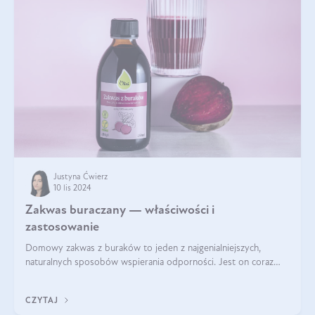
Justyna Ćwierz
10 lis 2024
Zakwas buraczany — właściwości i
zastosowanie
Domowy zakwas z buraków to jeden z najgenialniejszych,
naturalnych sposobów wspierania odporności. Jest on coraz
częstszym elementem diety wielu z Was. Naturalny zakwas
buraczany zachowuje pełnię sw
CZYTAJ