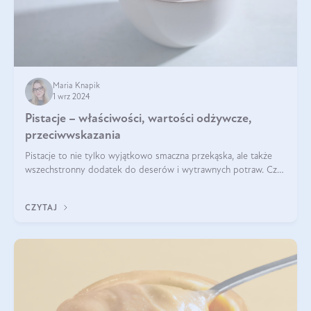
Maria Knapik
1 wrz 2024
Pistacje – właściwości, wartości odżywcze,
przeciwwskazania
Pistacje to nie tylko wyjątkowo smaczna przekąska, ale także
wszechstronny dodatek do deserów i wytrawnych potraw. Czy
pistacje są zdrowe? Jakie są ich właściwości? Gdzie rosną i czy
każdy może się ni
CZYTAJ