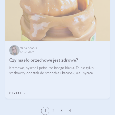
Maria Knapik
22 sie 2024
Czy masło orzechowe jest zdrowe?
Kremowe, pyszne i pełne roślinnego białka. To nie tylko
smakowity dodatek do smoothie i kanapek, ale i sycąca
przekąska dla całej rodziny. Czy warto jeść masło orzechowe?
Jakie są korzyści zdrowotne
CZYTAJ
1
2
3
4