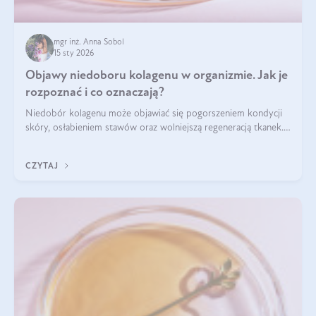
mgr inż. Anna Sobol
15 sty 2026
Objawy niedoboru kolagenu w organizmie. Jak je
rozpoznać i co oznaczają?
Niedobór kolagenu może objawiać się pogorszeniem kondycji
skóry, osłabieniem stawów oraz wolniejszą regeneracją tkanek.
Do najczęstszych sygnałów należą utrata jędrności i
elastyczności skóry, bóle stawów, łamliwość paznokci oraz
CZYTAJ
osłabienie włosów.