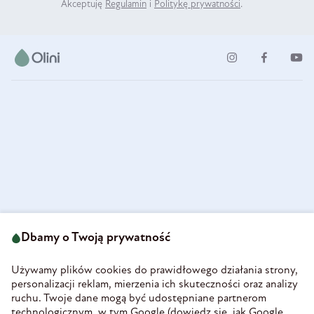
Akceptuję
Regulamin
i
Politykę prywatności
.
ul. Strzegomska 49
693 222 687
58-160 Świebodzice
Dbamy o Twoją prywatność
sklep@olini.pl
Polska
NIP 8860027066
Używamy plików cookies do prawidłowego działania strony,
REGON 890213034
personalizacji reklam, mierzenia ich skuteczności oraz analizy
ruchu. Twoje dane mogą być udostępniane partnerom
INFORMACJE
technologicznym, w tym Google (
dowiedz się, jak Google