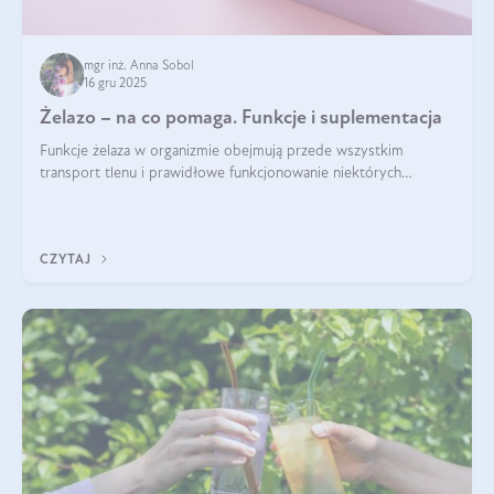
mgr inż. Anna Sobol
16 gru 2025
Żelazo – na co pomaga. Funkcje i suplementacja
Funkcje żelaza w organizmie obejmują przede wszystkim
transport tlenu i prawidłowe funkcjonowanie niektórych
enzymów. Żelazo odpowiada też za działanie układu
immunologicznego i nerwowego, szczególnie na wczesnym
etapie życia.
CZYTAJ