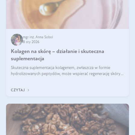
mgr inż. Anna Sobol
8 sty 2026
Kolagen na skórę – działanie i skuteczna
suplementacja
Skuteczna suplementacja kolagenem, zwłaszcza w formie
hydrolizowanych peptydów, może wspierać regenerację skóry i
poprawiać jej wygląd, jeśli jest połączona z odpowiednią dietą i
regularnością stosowania.
CZYTAJ