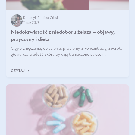
Dietetyk Paulina Górska
11 cze 2026
Niedokrwistość z niedoboru żelaza – objawy,
przyczyny i dieta
Ciągłe zmęczenie, osłabienie, problemy z koncentracją, zawroty
głowy czy bladość skóry bywają tłumaczone stresem,
przepracowaniem lub niedoborem snu. Tymczasem ich
przyczyną może być niedokrwistość z niedoboru żelaza.
CZYTAJ