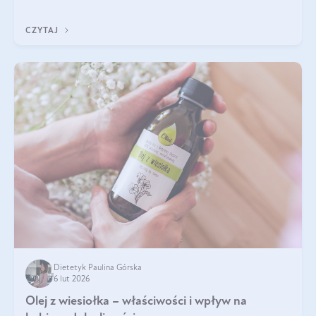
jest między nimi powiązanie – masa mięśniowa może znacznie
poprawić jakość życia. W jaki sposób? W tym wpisie wszystko
CZYTAJ
wyjaśnimy.
Dietetyk Paulina Górska
6 lut 2026
Olej z wiesiołka – właściwości i wpływ na