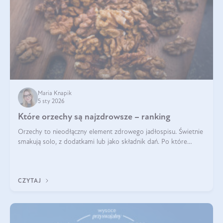
Maria Knapik
5 sty 2026
Które orzechy są najzdrowsze – ranking
Orzechy to nieodłączny element zdrowego jadłospisu. Świetnie
smakują solo, z dodatkami lub jako składnik dań. Po które
orzechy warto sięgać zamiast niezdrowej przekąski? Dowiesz
się z tego tekstu!
CZYTAJ