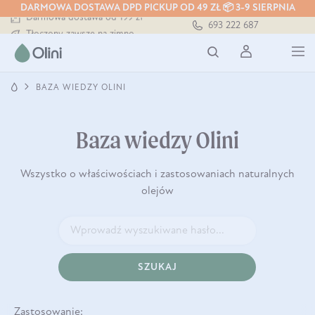
DARMOWA DOSTAWA DPD PICKUP OD 49 ZŁ 📦 3-9 SIERPNIA
Darmowa dostawa od 199 zł
693 222 687
Tłoczony zawsze na zimno
Bezpieczna dostawa od 7,49 zł
Darmowa dostawa od 199 zł
Tłoczony zawsze na zimno
BAZA WIEDZY OLINI
Baza wiedzy Olini
Wszystko o właściwościach i zastosowaniach naturalnych
olejów
SZUKAJ
Zastosowanie: