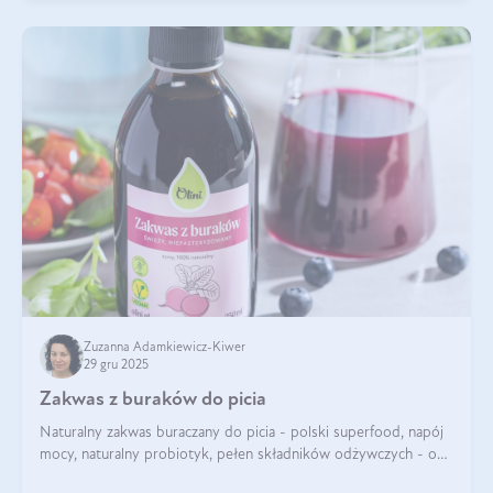
Zuzanna Adamkiewicz-Kiwer
29 gru 2025
Zakwas z buraków do picia
Naturalny zakwas buraczany do picia - polski superfood, napój
mocy, naturalny probiotyk, pełen składników odżywczych - o
zakwasie z buraka mówi się w samych superlatywach. Niektórzy