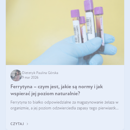
Dietetyk Paulina Górska
9 mar 2026
Ferrytyna – czym jest, jakie są normy i jak
wspierać jej poziom naturalnie?
Ferrytyna to białko odpowiedzialne za magazynowanie żelaza w
organizmie, a jej poziom odzwierciedla zapasy tego pierwiastka.
Warto dowiedzieć się więcej na jej temat, ponieważ niedobór
ferrytyny daje objawy, które mogą utrudniać codzienne
CZYTAJ
funkcjonowanie (