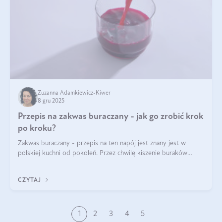
Zuzanna Adamkiewicz-Kiwer
8 gru 2025
Przepis na zakwas buraczany - jak go zrobić krok
po kroku?
Zakwas buraczany - przepis na ten napój jest znany jest w
polskiej kuchni od pokoleń. Przez chwilę kiszenie buraków
czerwonych zostało zapomniane, by w ostatnim czasie powrócić
na fali popularności na
CZYTAJ
1
2
3
4
5