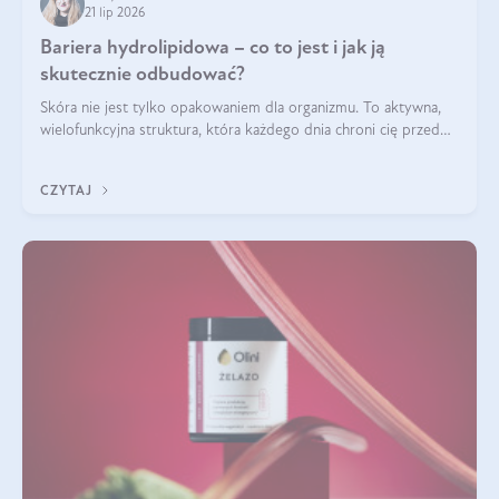
21 lip 2026
Bariera hydrolipidowa – co to jest i jak ją
skutecznie odbudować?
Skóra nie jest tylko opakowaniem dla organizmu. To aktywna,
wielofunkcyjna struktura, która każdego dnia chroni cię przed
utratą wody, wahaniami temperatury i czynnikami
środowiskowymi. Jednym z jej kluczowych elementów jest
CZYTAJ
bariera hydrolipidowa.