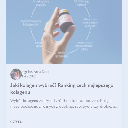
mgr inż. Anna Sobol
1 sty 2026
Jaki kolagen wybrać? Ranking cech najlepszego
kolagenu
Wybór kolagenu zależy od źródła, celu oraz potrzeb. Kolagen
może pochodzić z różnych źródeł, np. ryb, bydła czy drobiu, a
każdy typ ma swoje unikatowe właściwości. Dla skóry najlepiej
sprawdza się kolagen rybi, a dla wspierania stawów — kolagen
CZYTAJ
bydlęcy.