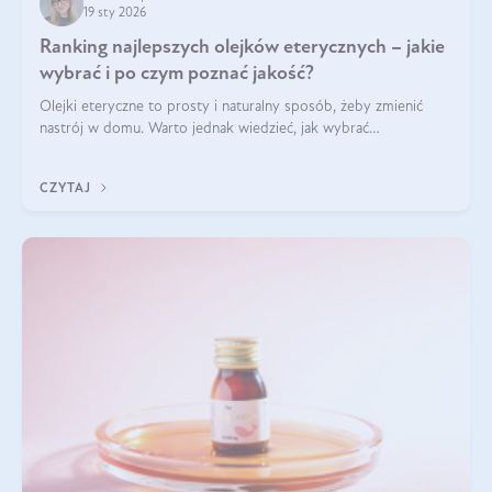
19 sty 2026
Ranking najlepszych olejków eterycznych – jakie
wybrać i po czym poznać jakość?
Olejki eteryczne to prosty i naturalny sposób, żeby zmienić
nastrój w domu. Warto jednak wiedzieć, jak wybrać
odpowiednie produkty. Po czym poznać, że są one dobrej
jakości? Jakie olejki eteryczne są najlepsze? Poznaj najważniejsze
CZYTAJ
kryteria wyboru!