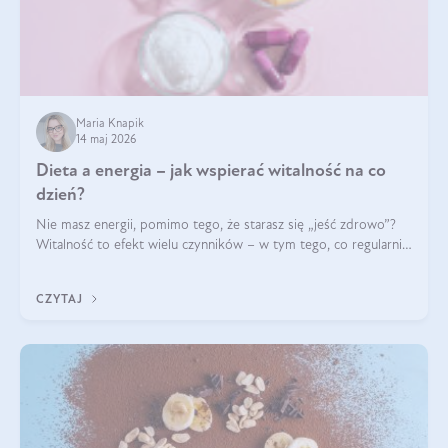
Maria Knapik
14 maj 2026
Dieta a energia – jak wspierać witalność na co
dzień?
Nie masz energii, pomimo tego, że starasz się „jeść zdrowo”?
Witalność to efekt wielu czynników – w tym tego, co regularnie
ląduje na talerzu. Zapotrzebowanie na składniki odżywcze różni
się w zależności od osoby
CZYTAJ