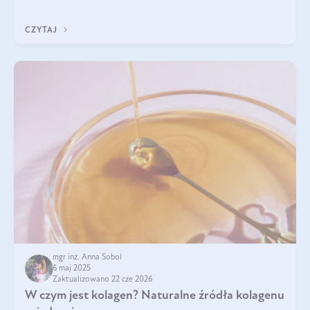
sezamowym. Dowiedz się, dlaczego warto wprowadzić go do
swojej diety — być może to pierwsza ok
CZYTAJ
mgr inż. Anna Sobol
6 maj 2025
Zaktualizowano 22 cze 2026
W czym jest kolagen? Naturalne źródła kolagenu