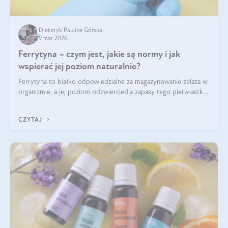
Dietetyk Paulina Górska
9 mar 2026
Ferrytyna – czym jest, jakie są normy i jak
wspierać jej poziom naturalnie?
Ferrytyna to białko odpowiedzialne za magazynowanie żelaza w
organizmie, a jej poziom odzwierciedla zapasy tego pierwiastka.
Warto dowiedzieć się więcej na jej temat, ponieważ niedobór
ferrytyny daje objawy, które mogą utrudniać codzienne
CZYTAJ
funkcjonowanie (