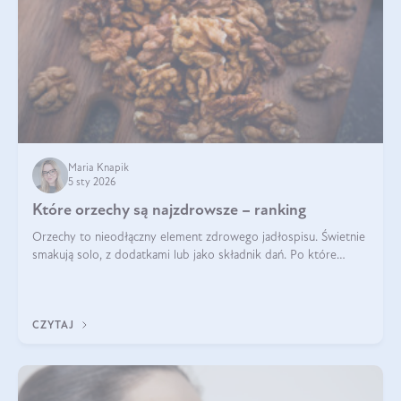
Maria Knapik
5 sty 2026
Które orzechy są najzdrowsze – ranking
Orzechy to nieodłączny element zdrowego jadłospisu. Świetnie
smakują solo, z dodatkami lub jako składnik dań. Po które
orzechy warto sięgać zamiast niezdrowej przekąski? Dowiesz
się z tego tekstu!
CZYTAJ