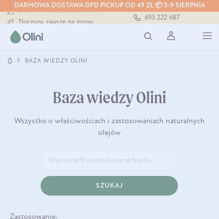
DARMOWA DOSTAWA DPD PICKUP OD 49 ZŁ 📦 3-9 SIERPNIA
Darmowa dostawa od 199 zł
693 222 687
Tłoczony zawsze na zimno
Bezpieczna dostawa od 7,49 zł
Darmowa dostawa od 199 zł
Tłoczony zawsze na zimno
BAZA WIEDZY OLINI
Baza wiedzy Olini
Wszystko o właściwościach i zastosowaniach naturalnych
olejów
SZUKAJ
Zastosowanie: