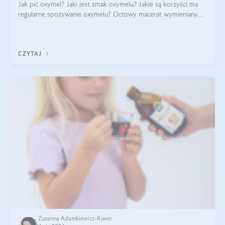
Jak pić oxymel? Jaki jest smak oxymelu? Jakie są korzyści ma
regularne spożywanie oxymelu? Octowy macerat wymieniany
był jak lek już w renesansowych farmakopeach. Obecnie wraca
do łask. Nie mogło zabr
CZYTAJ
Zuzanna Adamkiewicz-Kiwer