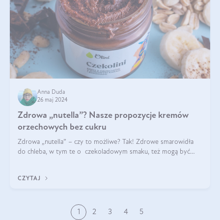
Anna Duda
26 maj 2024
Zdrowa „nutella”? Nasze propozycje kremów
orzechowych bez cukru
Zdrowa „nutella” – czy to możliwe? Tak! Zdrowe smarowidła
do chleba, w tym te o czekoladowym smaku, też mogą być
pyszne. Przeczytaj nasz artykuł i dowiedz się więcej!
CZYTAJ
1
2
3
4
5