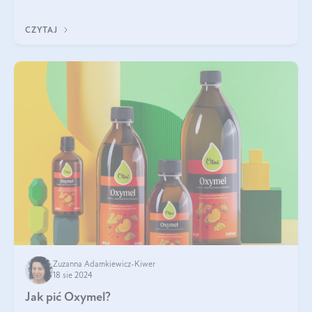
Jakie są korzyści zdrowotne
CZYTAJ
Zuzanna Adamkiewicz-Kiwer
18 sie 2024
Jak pić Oxymel?