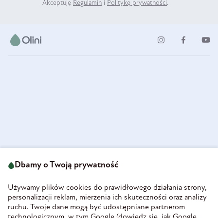
Akceptuję
Regulamin
i
Politykę prywatności
.
ul. Strzegomska 49
693 222 687
58-160 Świebodzice
Dbamy o Twoją prywatność
sklep@olini.pl
Polska
NIP 8860027066
Używamy plików cookies do prawidłowego działania strony,
REGON 890213034
personalizacji reklam, mierzenia ich skuteczności oraz analizy
ruchu. Twoje dane mogą być udostępniane partnerom
INFORMACJE
technologicznym, w tym Google (
dowiedz się, jak Google