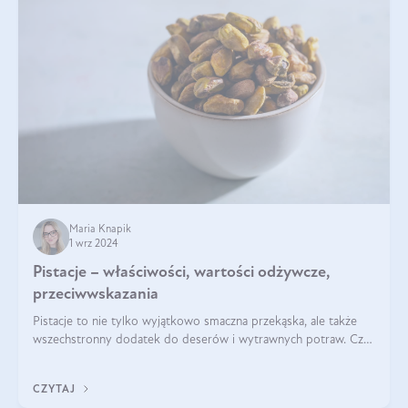
Maria Knapik
1 wrz 2024
Pistacje – właściwości, wartości odżywcze,
przeciwwskazania
Pistacje to nie tylko wyjątkowo smaczna przekąska, ale także
wszechstronny dodatek do deserów i wytrawnych potraw. Czy
pistacje są zdrowe? Jakie są ich właściwości? Gdzie rosną i czy
każdy może się ni
CZYTAJ