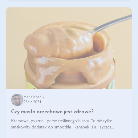
Maria Knapik
22 sie 2024
Czy masło orzechowe jest zdrowe?
Kremowe, pyszne i pełne roślinnego białka. To nie tylko
smakowity dodatek do smoothie i kanapek, ale i sycąca
przekąska dla całej rodziny. Czy warto jeść masło orzechowe?