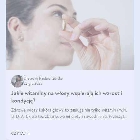
Dietetyk Paulina Górska
23 gru 2025
Jakie witaminy na włosy wspierają ich wzrost i
kondycję?
Zdrowe włosy i skóra głowy to zasługa nie tylko witamin (m.in.
B, D, A, E), ale też zbilansowanej diety i nawodnienia. Przeczytaj
nasz artykuł i dowiedz się, które składniki najskuteczniej hamują
wypadanie włosów.
CZYTAJ