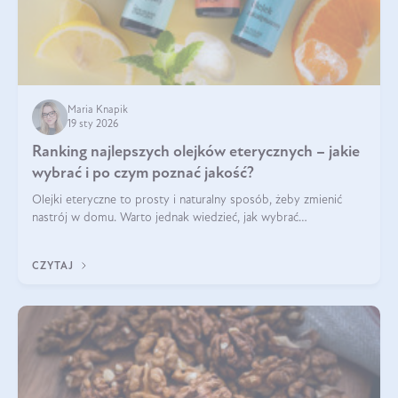
Maria Knapik
19 sty 2026
Ranking najlepszych olejków eterycznych – jakie
wybrać i po czym poznać jakość?
Olejki eteryczne to prosty i naturalny sposób, żeby zmienić
nastrój w domu. Warto jednak wiedzieć, jak wybrać
odpowiednie produkty. Po czym poznać, że są one dobrej
jakości? Jakie olejki eteryczne są najlepsze? Poznaj najważniejsze
CZYTAJ
kryteria wyboru!