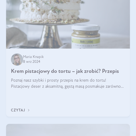
Maria Knapik
8 wrz 2024
Krem pistacjowy do tortu – jak zrobić? Przepis
Poznaj nasz szybki i prosty przepis na krem do tortu!
Pistacjowy deser z aksamitną, gęstą masą posmakuje zarówno
domownikom, jak i gościom. Dzięki niemu każdy kawałek ciasta
będzie prawdziwą ucztą dla
CZYTAJ