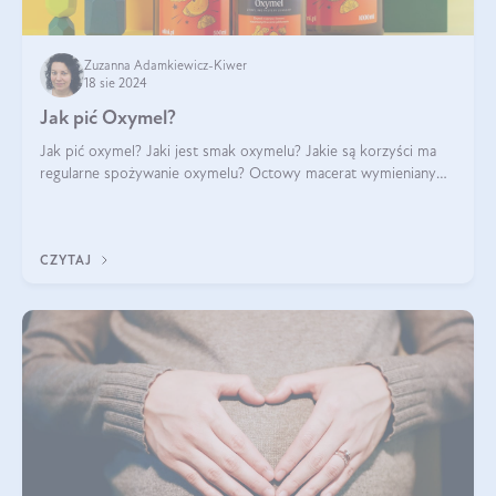
Zuzanna Adamkiewicz-Kiwer
18 sie 2024
Jak pić Oxymel?
Jak pić oxymel? Jaki jest smak oxymelu? Jakie są korzyści ma
regularne spożywanie oxymelu? Octowy macerat wymieniany
był jak lek już w renesansowych farmakopeach. Obecnie wraca
do łask. Nie mogło zabr
CZYTAJ