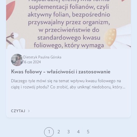
Dietetyk Paulina Górska
16 cze 2024
Kwas foliowy - właściwości i zastosowanie
Dlaczego tyle mówi się na temat wpływu kwasu foliowego na
ciążę i rozwój płodu? Co zrobić, aby uniknąć niedoboru, który
może mieć negatywny wpływ zarówno na organizm kobiety, jak
i jej nienarodzoneg
CZYTAJ
1
2
3
4
5