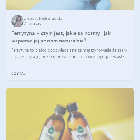
Dietetyk Paulina Górska
9 mar 2026
Ferrytyna – czym jest, jakie są normy i jak
wspierać jej poziom naturalnie?
Ferrytyna to białko odpowiedzialne za magazynowanie żelaza w
organizmie, a jej poziom odzwierciedla zapasy tego pierwiastka.
Warto dowiedzieć się więcej na jej temat, ponieważ niedobór
ferrytyny daje objawy, które mogą utrudniać codzienne
CZYTAJ
funkcjonowanie (