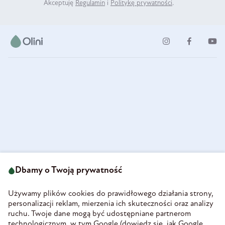
Akceptuję
Regulamin
i
Politykę prywatności
.
ul. Strzegomska 49
693 222 687
58-160 Świebodzice
Dbamy o Twoją prywatność
sklep@olini.pl
Polska
NIP 8860027066
Używamy plików cookies do prawidłowego działania strony,
REGON 890213034
personalizacji reklam, mierzenia ich skuteczności oraz analizy
ruchu. Twoje dane mogą być udostępniane partnerom
INFORMACJE
technologicznym, w tym Google (
dowiedz się, jak Google