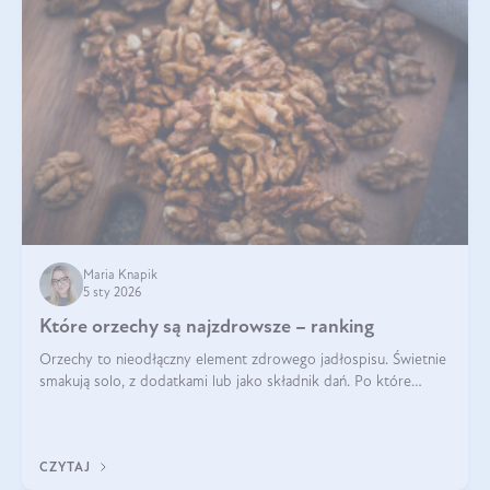
Maria Knapik
5 sty 2026
Które orzechy są najzdrowsze – ranking
Orzechy to nieodłączny element zdrowego jadłospisu. Świetnie
smakują solo, z dodatkami lub jako składnik dań. Po które
orzechy warto sięgać zamiast niezdrowej przekąski? Dowiesz
się z tego tekstu!
CZYTAJ