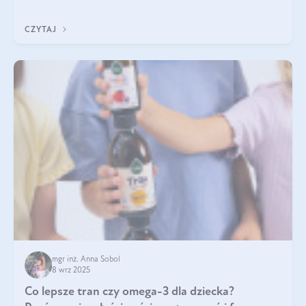
nasz artykuł i dowiedz się, które składniki najskuteczniej hamują
wypadanie włosów.
CZYTAJ
mgr inż. Anna Sobol
8 wrz 2025
Co lepsze tran czy omega-3 dla dziecka?