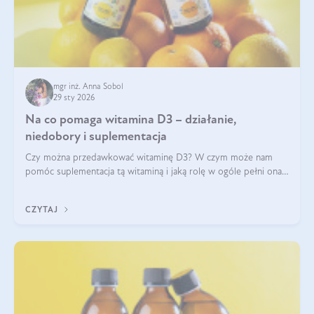
mgr inż. Anna Sobol
29 sty 2026
Na co pomaga witamina D3 – działanie,
niedobory i suplementacja
Czy można przedawkować witaminę D3? W czym może nam
pomóc suplementacja tą witaminą i jaką rolę w ogóle pełni ona
w naszym ciele? Powszechnie wiadomo, że jej przyjmowanie
zalecane jest jesienią i zimą, ale czy wiesz, dlaczego warto to
CZYTAJ
robić?