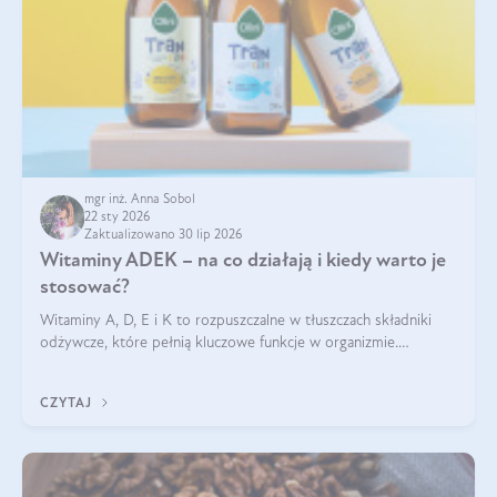
mgr inż. Anna Sobol
22 sty 2026
Zaktualizowano 30 lip 2026
Witaminy ADEK – na co działają i kiedy warto je
stosować?
Witaminy A, D, E i K to rozpuszczalne w tłuszczach składniki
odżywcze, które pełnią kluczowe funkcje w organizmie.
Wspierają zdrowie skóry i wzroku, odporność, prawidłową
krzepliwość krwi oraz mineralizację kości.
CZYTAJ