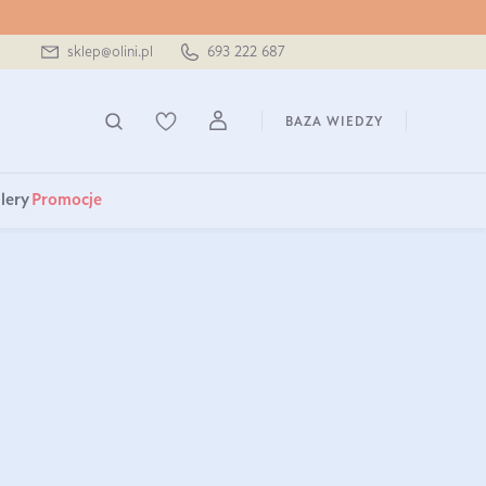
sklep@olini.pl
693 222 687
BAZA WIEDZY
lery
Promocje