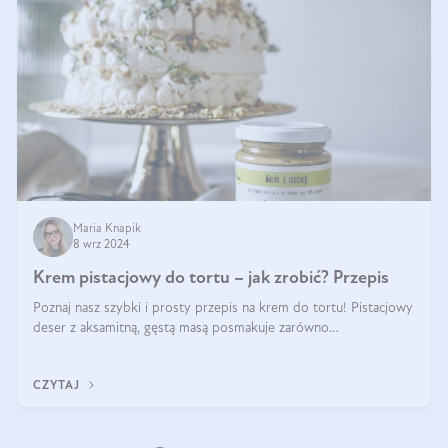
Maria Knapik
8 wrz 2024
Krem pistacjowy do tortu – jak zrobić? Przepis
Poznaj nasz szybki i prosty przepis na krem do tortu! Pistacjowy
deser z aksamitną, gęstą masą posmakuje zarówno
domownikom, jak i gościom. Dzięki niemu każdy kawałek ciasta
będzie prawdziwą ucztą dla
CZYTAJ