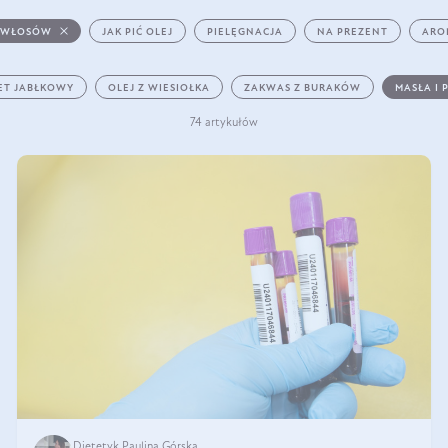
 WŁOSÓW
JAK PIĆ OLEJ
PIELĘGNACJA
NA PREZENT
ARO
ET JABŁKOWY
OLEJ Z WIESIOŁKA
ZAKWAS Z BURAKÓW
MASŁA I 
74 artykułów
Dietetyk Paulina Górska