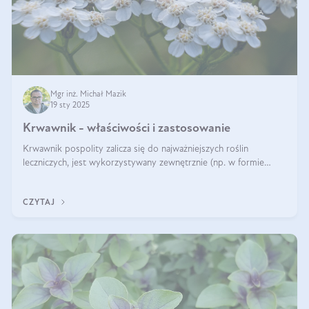
Mgr inż. Michał Mazik
19 sty 2025
Krwawnik - właściwości i zastosowanie
Krwawnik pospolity zalicza się do najważniejszych roślin
leczniczych, jest wykorzystywany zewnętrznie (np. w formie
okładów) i wewnętrznie (w postaci naparów). Ma zastosowanie
również w kosmetyce. J
CZYTAJ