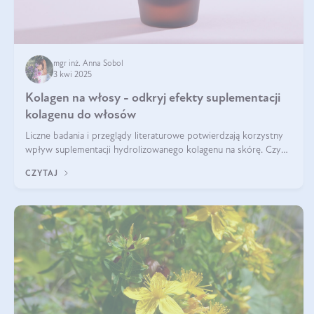
mgr inż. Anna Sobol
3 kwi 2025
Kolagen na włosy - odkryj efekty suplementacji
kolagenu do włosów
Liczne badania i przeglądy literaturowe potwierdzają korzystny
wpływ suplementacji hydrolizowanego kolagenu na skórę. Czy
tak samo jest w przypadku włosów?
CZYTAJ