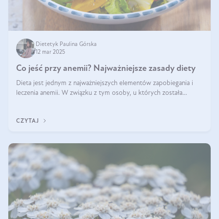
Dietetyk Paulina Górska
12 mar 2025
Co jeść przy anemii? Najważniejsze zasady diety
Dieta jest jednym z najważniejszych elementów zapobiegania i
leczenia anemii. W związku z tym osoby, u których została
zdiagnozowana, powinny wiedzieć, jakie produkty włączyć do
diety, a których lep
CZYTAJ