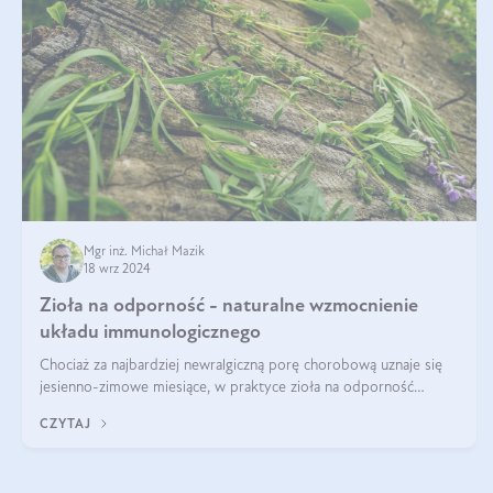
Mgr inż. Michał Mazik
18 wrz 2024
Zioła na odporność - naturalne wzmocnienie
układu immunologicznego
Chociaż za najbardziej newralgiczną porę chorobową uznaje się
jesienno-zimowe miesiące, w praktyce zioła na odporność
organizmu należy traktować jako całoroczne wsparcie. Dopiero
CZYTAJ
regularność w połąc