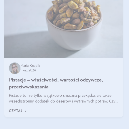
Maria Knapik
1 wrz 2024
Pistacje – właściwości, wartości odżywcze,
przeciwwskazania
Pistacje to nie tylko wyjątkowo smaczna przekąska, ale także
wszechstronny dodatek do deserów i wytrawnych potraw. Czy
pistacje są zdrowe? Jakie są ich właściwości? Gdzie rosną i czy
CZYTAJ
każdy może się ni