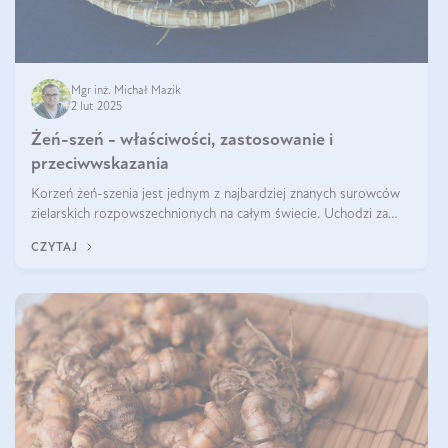
Mgr inż. Michał Mazik
2 lut 2025
Żeń-szeń - właściwości, zastosowanie i
przeciwwskazania
Korzeń żeń-szenia jest jednym z najbardziej znanych surowców
zielarskich rozpowszechnionych na całym świecie. Uchodzi za
„wszechlek”, jednakże najczęściej korzysta się z niego dla
CZYTAJ
poprawy koncentracji