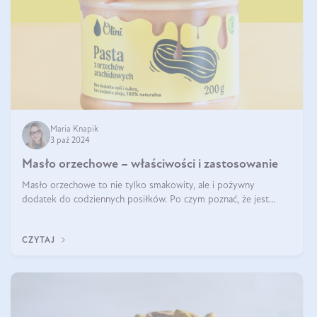
Maria Knapik
3 paź 2024
Masło orzechowe – właściwości i zastosowanie
Masło orzechowe to nie tylko smakowity, ale i pożywny
dodatek do codziennych posiłków. Po czym poznać, że jest
wysokiej jakości? Do jakich przepisów najlepiej je wykorzystać?
Czym różni się od pasty
CZYTAJ