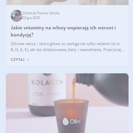
Dietetyk Paulina Górska
23 gru 2025
Jakie witaminy na włosy wspierają ich wzrost i
kondycję?
Zdrowe włosy i skóra głowy to zasługa nie tylko witamin (m.in.
B, D, A, E), ale też zbilansowanej diety i nawodnienia. Przeczytaj
nasz artykuł i dowiedz się, które składniki najskuteczniej hamują
CZYTAJ
wypadanie włosów.