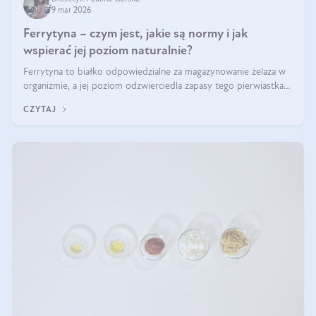
9 mar 2026
Ferrytyna – czym jest, jakie są normy i jak
wspierać jej poziom naturalnie?
Ferrytyna to białko odpowiedzialne za magazynowanie żelaza w
organizmie, a jej poziom odzwierciedla zapasy tego pierwiastka.
Warto dowiedzieć się więcej na jej temat, ponieważ niedobór
CZYTAJ
ferrytyny daje objawy, które mogą utrudniać codzienne
funkcjonowanie (