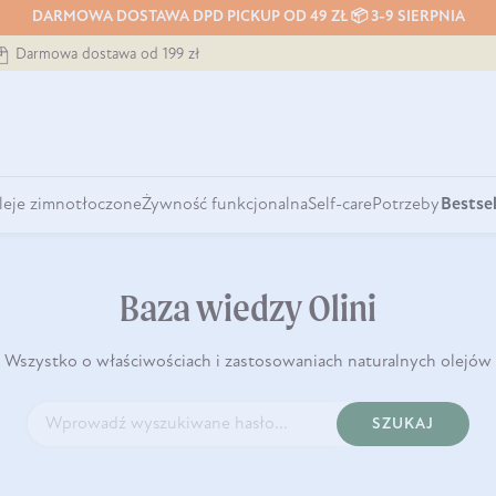
DARMOWA DOSTAWA DPD PICKUP OD 49 ZŁ 📦 3-9 SIERPNIA
Darmowa dostawa od 199 zł
leje zimnotłoczone
Żywność funkcjonalna
Self-care
Potrzeby
Bestsel
Baza wiedzy Olini
Wszystko o właściwościach i zastosowaniach naturalnych olejów
SZUKAJ