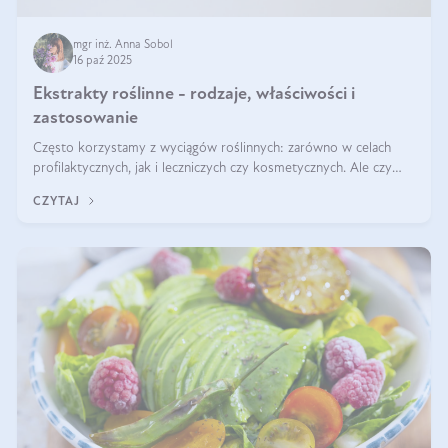
mgr inż. Anna Sobol
16 paź 2025
Ekstrakty roślinne - rodzaje, właściwości i
zastosowanie
Często korzystamy z wyciągów roślinnych: zarówno w celach
profilaktycznych, jak i leczniczych czy kosmetycznych. Ale czy
zastanawialiście się, na czym polega cały proces wydobywania
CZYTAJ
tych substancji z roślin?