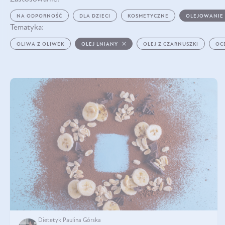
NA ODPORNOŚĆ
DLA DZIECI
KOSMETYCZNE
OLEJOWANIE
Tematyka:
OLIWA Z OLIWEK
OLEJ LNIANY
OLEJ Z CZARNUSZKI
OC
Dietetyk Paulina Górska