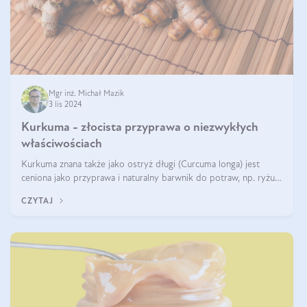
Mgr inż. Michał Mazik
3 lis 2024
Kurkuma - złocista przyprawa o niezwykłych
właściwościach
Kurkuma znana także jako ostryż długi (Curcuma longa) jest
ceniona jako przyprawa i naturalny barwnik do potraw, np. ryżu
czy makaronu. Nie można jednakże zapominać, że regularne
CZYTAJ
korzystanie z niej,