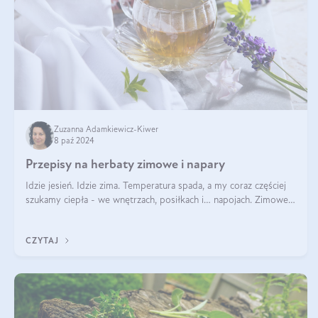
Zuzanna Adamkiewicz-Kiwer
8 paź 2024
Przepisy na herbaty zimowe i napary
Idzie jesień. Idzie zima. Temperatura spada, a my coraz częściej
szukamy ciepła - we wnętrzach, posiłkach i… napojach. Zimowe
herbaty to sposób na odporność, rozgrzewkę i ukojenie. Aby
delektować si
CZYTAJ