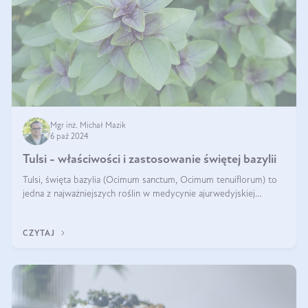
Mgr inż. Michał Mazik
6 paź 2024
Tulsi - właściwości i zastosowanie świętej bazylii
Tulsi, święta bazylia (Ocimum sanctum, Ocimum tenuiflorum) to
jedna z najważniejszych roślin w medycynie ajurwedyjskiej
wykorzystywana w celach leczniczych od kilku tysięcy lat. Jest
traktowana jako
CZYTAJ