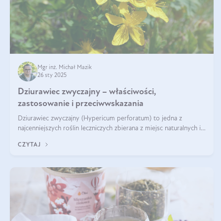
Mgr inż. Michał Mazik
26 sty 2025
Dziurawiec zwyczajny – właściwości,
zastosowanie i przeciwwskazania
Dziurawiec zwyczajny (Hypericum perforatum) to jedna z
najcenniejszych roślin leczniczych zbierana z miejsc naturalnych i
rozpowszechniona w uprawie. Człowiek korzysta od niej od
CZYTAJ
tysięcy lat. Była zal