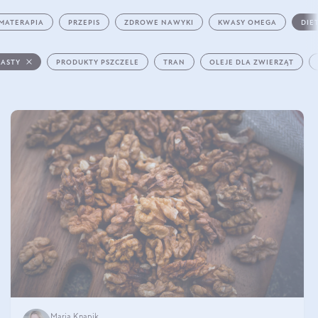
MATERAPIA
PRZEPIS
ZDROWE NAWYKI
KWASY OMEGA
DIE
PASTY
PRODUKTY PSZCZELE
TRAN
OLEJE DLA ZWIERZĄT
Maria Knapik