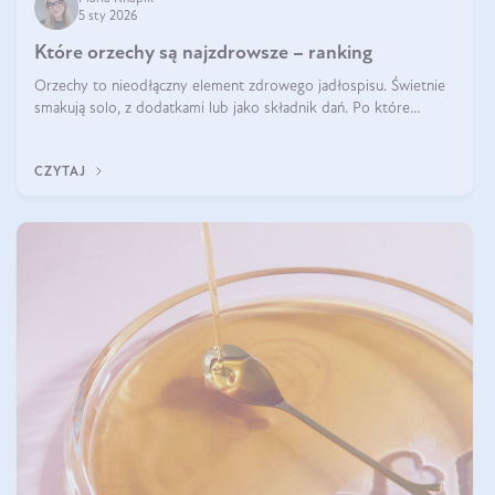
5 sty 2026
Które orzechy są najzdrowsze – ranking
Orzechy to nieodłączny element zdrowego jadłospisu. Świetnie
smakują solo, z dodatkami lub jako składnik dań. Po które
orzechy warto sięgać zamiast niezdrowej przekąski? Dowiesz się
z tego tekstu!
CZYTAJ