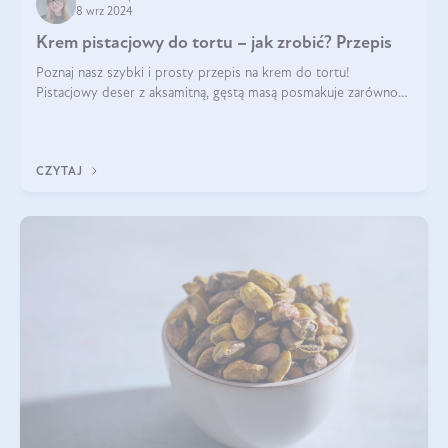
8 wrz 2024
Krem pistacjowy do tortu – jak zrobić? Przepis
Poznaj nasz szybki i prosty przepis na krem do tortu!
Pistacjowy deser z aksamitną, gęstą masą posmakuje zarówno
domownikom, jak i gościom. Dzięki niemu każdy kawałek ciasta
będzie prawdziwą ucztą dla
CZYTAJ