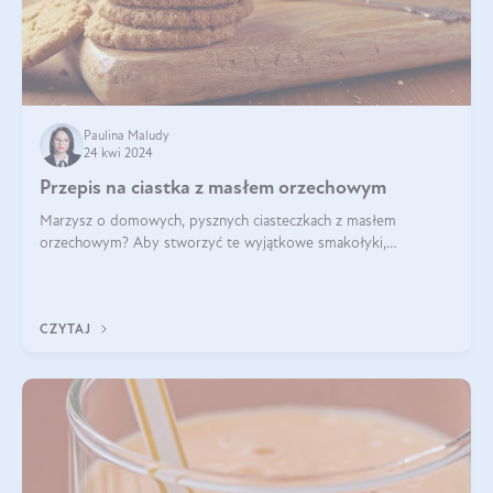
Paulina Maludy
24 kwi 2024
Przepis na ciastka z masłem orzechowym
Marzysz o domowych, pysznych ciasteczkach z masłem
orzechowym? Aby stworzyć te wyjątkowe smakołyki,
potrzebujesz kilku prostych składników takich jak masło
orzechowe, jajko, kawałki orzechów, mąka psz
CZYTAJ