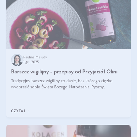
Paulina Maludy
1 gru 2025
Barszcz wigilijny - przepisy od Przyjaciół Olini
Tradycyjny barszcz wigilijny to danie, bez którego ciężko
wyobrazić sobie Święta Bożego Narodzenia. Pyszny,
aromatyczny, esencjonalny, pachnący grzybami, o pięknym
klarownym kolorze. W czym tkwi tajem
CZYTAJ