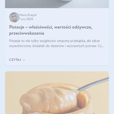
Maria Knapik
1 wrz 2024
Pistacje – właściwości, wartości odżywcze,
przeciwwskazania
Pistacje to nie tylko wyjątkowo smaczna przekąska, ale także
wszechstronny dodatek do deserów i wytrawnych potraw. Czy
pistacje są zdrowe? Jakie są ich właściwości? Gdzie rosną i czy
każdy może się ni
CZYTAJ