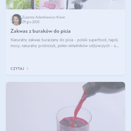
Zuzanna Adamkiewicz-Kiwer
29 gru 2025
Zakwas z buraków do picia
Naturalny zakwas buraczany do picia - polski superfood, napój
mocy, naturalny probiotyk, pełen składników odżywczych - o
zakwasie z buraka mówi się w samych superlatywach. Niektórzy
z Was usłyszeli o
CZYTAJ