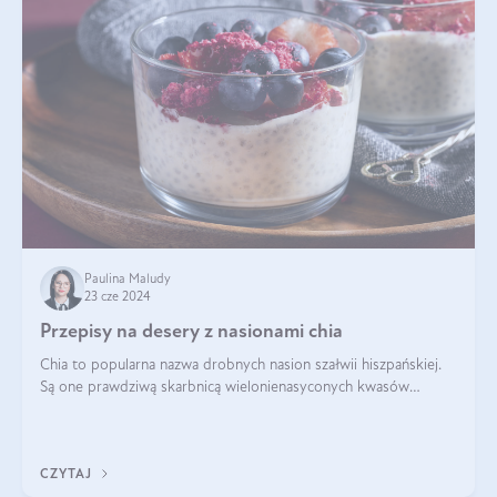
Paulina Maludy
23 cze 2024
Przepisy na desery z nasionami chia
Chia to popularna nazwa drobnych nasion szałwii hiszpańskiej.
Są one prawdziwą skarbnicą wielonienasyconych kwasów
tłuszczowych, białka, witamin i minerałów. W ostatnich latach ich
stosowanie stało si
CZYTAJ