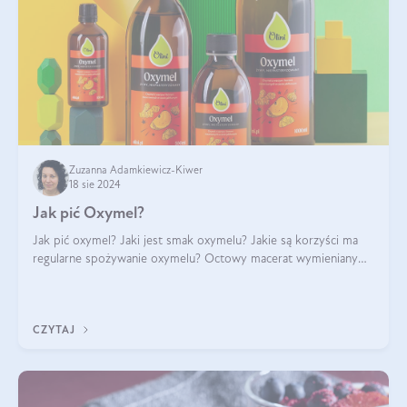
Zuzanna Adamkiewicz-Kiwer
18 sie 2024
Jak pić Oxymel?
Jak pić oxymel? Jaki jest smak oxymelu? Jakie są korzyści ma
regularne spożywanie oxymelu? Octowy macerat wymieniany
był jak lek już w renesansowych farmakopeach. Obecnie wraca
do łask. Nie mogło zabr
CZYTAJ