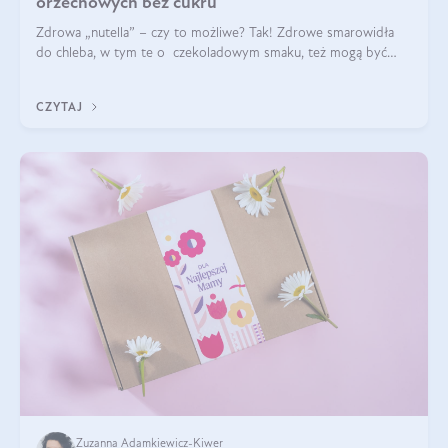
orzechowych bez cukru
Zdrowa „nutella” – czy to możliwe? Tak! Zdrowe smarowidła
do chleba, w tym te o czekoladowym smaku, też mogą być
pyszne. Przeczytaj nasz artykuł i dowiedz się więcej!
CZYTAJ
Zuzanna Adamkiewicz-Kiwer