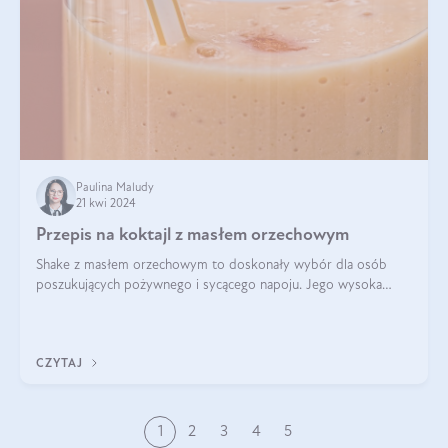
Paulina Maludy
21 kwi 2024
Przepis na koktajl z masłem orzechowym
Shake z masłem orzechowym to doskonały wybór dla osób
poszukujących pożywnego i sycącego napoju. Jego wysoka
zawartość białka sprawia, że jest idealnym uzupełnieniem diety,
szczególnie dla osób aktywn
CZYTAJ
1
2
3
4
5