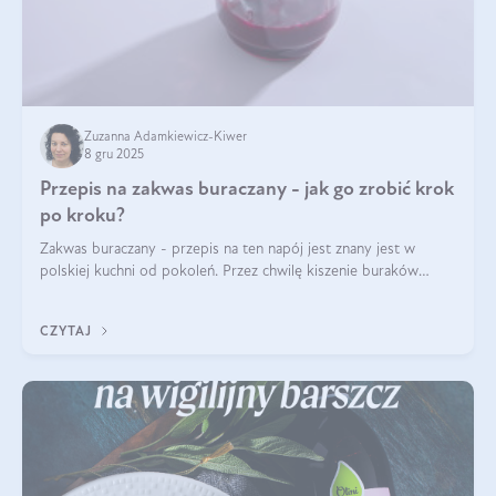
Zuzanna Adamkiewicz-Kiwer
8 gru 2025
Przepis na zakwas buraczany - jak go zrobić krok
po kroku?
Zakwas buraczany - przepis na ten napój jest znany jest w
polskiej kuchni od pokoleń. Przez chwilę kiszenie buraków
czerwonych zostało zapomniane, by w ostatnim czasie powrócić
na fali popularności na
CZYTAJ