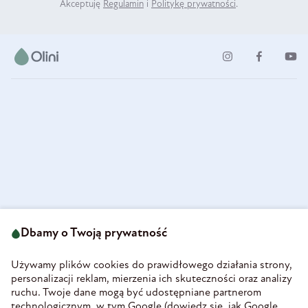
Akceptuję
Regulamin
i
Politykę prywatności
.
ul. Strzegomska 49
693 222 687
58-160 Świebodzice
Dbamy o Twoją prywatność
sklep@olini.pl
Polska
NIP 8860027066
Używamy plików cookies do prawidłowego działania strony,
REGON 890213034
personalizacji reklam, mierzenia ich skuteczności oraz analizy
ruchu. Twoje dane mogą być udostępniane partnerom
INFORMACJE
technologicznym, w tym Google (
dowiedz się, jak Google