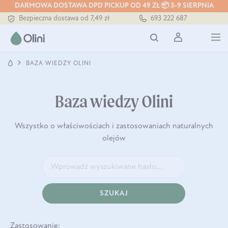
DARMOWA DOSTAWA DPD PICKUP OD 49 ZŁ 📦 3-9 SIERPNIA
Bezpieczna dostawa od 7,49 zł
693 222 687
Darmowa dostawa od 199 zł
Tłoczony zawsze na zimno
BAZA WIEDZY OLINI
Baza wiedzy Olini
Wszystko o właściwościach i zastosowaniach naturalnych
olejów
SZUKAJ
Zastosowanie: