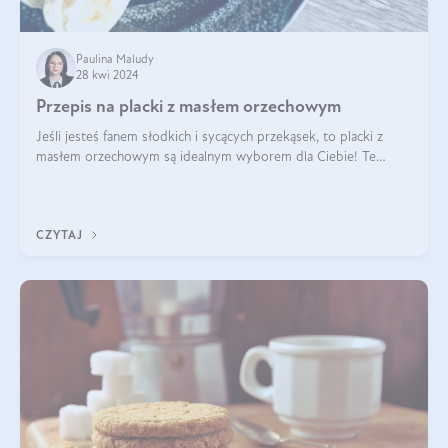
Paulina Maludy
28 kwi 2024
Przepis na placki z masłem orzechowym
Jeśli jesteś fanem słodkich i sycących przekąsek, to placki z
masłem orzechowym są idealnym wyborem dla Ciebie! Te
pyszne placuszki, idealne na śniadanie lub podwieczorek z
pewnością dostarczą Ci ener
CZYTAJ