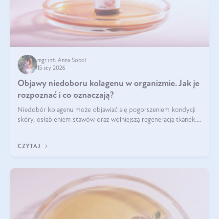
mgr inż. Anna Sobol
15 sty 2026
Objawy niedoboru kolagenu w organizmie. Jak je
rozpoznać i co oznaczają?
Niedobór kolagenu może objawiać się pogorszeniem kondycji
skóry, osłabieniem stawów oraz wolniejszą regeneracją tkanek.
Do najczęstszych sygnałów należą utrata jędrności i
elastyczności skóry, bóle stawów, łamliwość paznokci oraz
CZYTAJ
osłabienie włosów.