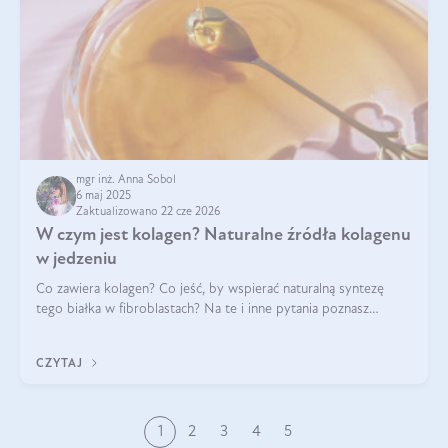
mgr inż. Anna Sobol
6 maj 2025
Zaktualizowano 22 cze 2026
W czym jest kolagen? Naturalne źródła kolagenu
w jedzeniu
Co zawiera kolagen? Co jeść, by wspierać naturalną syntezę
tego białka w fibroblastach? Na te i inne pytania poznasz
odpowiedź w tym artykule.
CZYTAJ
1
2
3
4
5