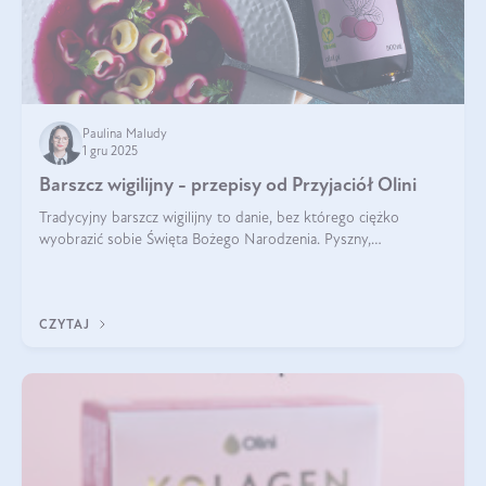
Paulina Maludy
1 gru 2025
Barszcz wigilijny - przepisy od Przyjaciół Olini
Tradycyjny barszcz wigilijny to danie, bez którego ciężko
wyobrazić sobie Święta Bożego Narodzenia. Pyszny,
aromatyczny, esencjonalny, pachnący grzybami, o pięknym
klarownym kolorze. W czym tkwi tajem
CZYTAJ