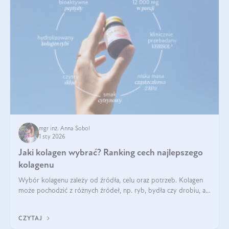
mgr inż. Anna Sobol
1 sty 2026
Jaki kolagen wybrać? Ranking cech najlepszego
kolagenu
Wybór kolagenu zależy od źródła, celu oraz potrzeb. Kolagen
może pochodzić z różnych źródeł, np. ryb, bydła czy drobiu, a
każdy typ ma swoje unikatowe właściwości. Dla skóry najlepiej
sprawdza się kolagen rybi, a dla wspierania stawów — kolagen
CZYTAJ
bydlęcy.