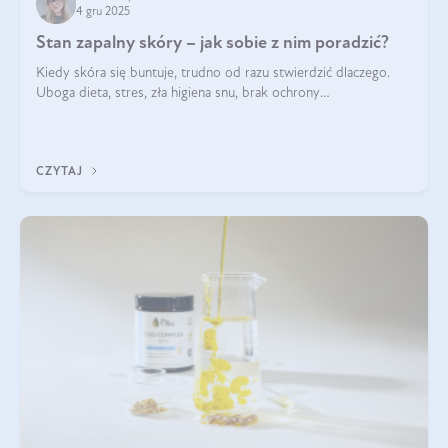
4 gru 2025
Stan zapalny skóry – jak sobie z nim poradzić?
Kiedy skóra się buntuje, trudno od razu stwierdzić dlaczego.
Uboga dieta, stres, zła higiena snu, brak ochrony
przeciwsłonecznej – powodów nasilenia stanów zapalnych może
być wiele. Jak poradzić sobie z ich przyczynami i skutkami?
CZYTAJ