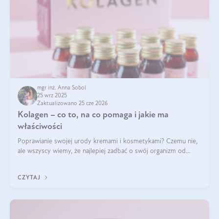
mgr inż. Anna Sobol
25 wrz 2025
Zaktualizowano 25 cze 2026
Kolagen – co to, na co pomaga i jakie ma
właściwości
Poprawianie swojej urody kremami i kosmetykami? Czemu nie,
ale wszyscy wiemy, że najlepiej zadbać o swój organizm od
wewnątrz — to solidna podstawa do tego, by nasz wygląd
zewnętrzny prezentował się zdrowo i atrakcyjnie. Stosowanie
CZYTAJ
wysokiej jakości suplem