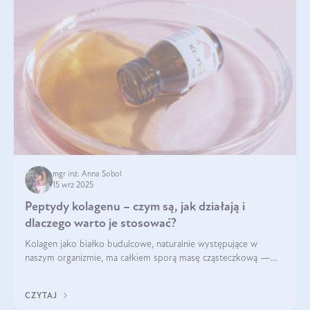
mgr inż. Anna Sobol
15 wrz 2025
Peptydy kolagenu – czym są, jak działają i
dlaczego warto je stosować?
Kolagen jako białko budulcowe, naturalnie występujące w
naszym organizmie, ma całkiem sporą masę cząsteczkową —
nawet do 300 kDa. Jeśli chcielibyśmy suplementować go w tej
formie, byłby trudno strawialny. Aby był lepiej przyswajalny i
CZYTAJ
bardziej biodostępny