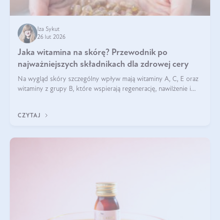
Iza Sykut
26 lut 2026
Jaka witamina na skórę? Przewodnik po
najważniejszych składnikach dla zdrowej cery
Na wygląd skóry szczególny wpływ mają witaminy A, C, E oraz
witaminy z grupy B, które wspierają regenerację, nawilżenie i
ochronę przed stresem oksydacyjnym. Odpowiednia podaż
tych witamin wspiera elastyczność skóry i jej naturalny blask.
CZYTAJ