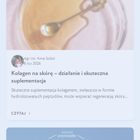
mgr inż. Anna Sobol
8 sty 2026
Kolagen na skórę – działanie i skuteczna
suplementacja
Skuteczna suplementacja kolagenem, zwłaszcza w formie
hydrolizowanych peptydów, może wspierać regenerację skóry i
poprawiać jej wygląd, jeśli jest połączona z odpowiednią dietą i
regularnością stosowania.
CZYTAJ