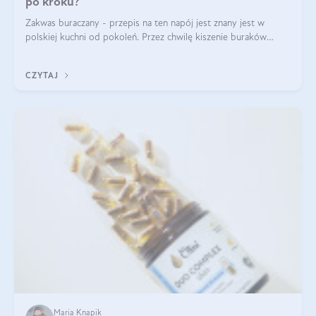
po kroku?
Zakwas buraczany - przepis na ten napój jest znany jest w
polskiej kuchni od pokoleń. Przez chwilę kiszenie buraków
czerwonych zostało zapomniane, by w ostatnim czasie powrócić
na fali popularności na
CZYTAJ
Maria Knapik