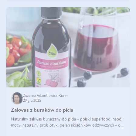
Zuzanna Adamkiewicz-Kiwer
29 gru 2025
Zakwas z buraków do picia
Naturalny zakwas buraczany do picia - polski superfood, napój
mocy, naturalny probiotyk, pełen składników odżywczych - o
zakwasie z buraka mówi się w samych superlatywach. Niektórzy