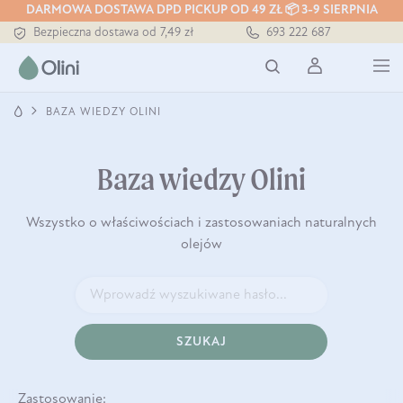
DARMOWA DOSTAWA DPD PICKUP OD 49 ZŁ 📦 3-9 SIERPNIA
Bezpieczna dostawa od 7,49 zł
693 222 687
Darmowa dostawa od 199 zł
Tłoczony zawsze na zimno
BAZA WIEDZY OLINI
Baza wiedzy Olini
Wszystko o właściwościach i zastosowaniach naturalnych
olejów
SZUKAJ
Zastosowanie: