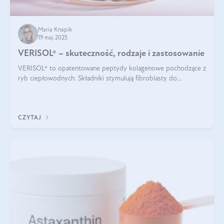
Maria Knapik
19 maj 2025
VERISOL® – skuteczność, rodzaje i zastosowanie
VERISOL® to opatentowane peptydy kolagenowe pochodzące z
ryb ciepłowodnych. Składniki stymulują fibroblasty do
produkcji kolagenu i elastyny w skórze. Kolagen VERISOL®
zapewnia wysoką biodostępność i umożliwia skuteczne dotarcie
do komórek skóry.
CZYTAJ