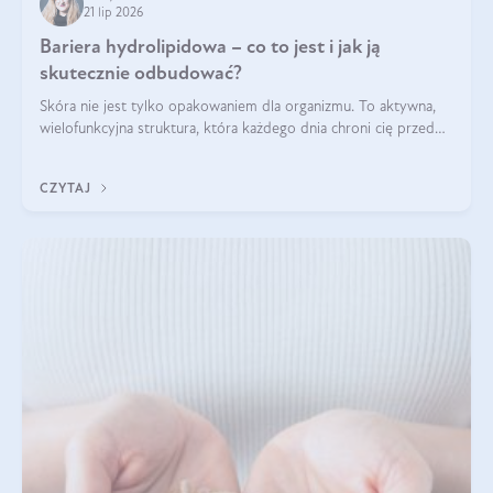
21 lip 2026
Bariera hydrolipidowa – co to jest i jak ją
skutecznie odbudować?
Skóra nie jest tylko opakowaniem dla organizmu. To aktywna,
wielofunkcyjna struktura, która każdego dnia chroni cię przed
utratą wody, wahaniami temperatury i czynnikami
środowiskowymi. Jednym z jej kluczowych elementów jest
CZYTAJ
bariera hydrolipidowa.