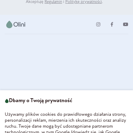
Akceptuję
Regulamin
i
Politykę prywatności
.
ul. Strzegomska 49
693 222 687
58-160 Świebodzice
Dbamy o Twoją prywatność
sklep@olini.pl
Polska
NIP 8860027066
Używamy plików cookies do prawidłowego działania strony,
REGON 890213034
personalizacji reklam, mierzenia ich skuteczności oraz analizy
ruchu. Twoje dane mogą być udostępniane partnerom
INFORMACJE
technologicznym, w tym Google (
dowiedz się, jak Google