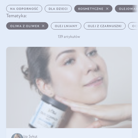
NA ODPORNOŚĆ
DLA DZIECI
KOSMETYCZNE
OLEJOWAN
Tematyka:
OLIWA Z OLIWEK
OLEJ LNIANY
OLEJ Z CZARNUSZKI
OC
139 artykułów
Iza Sykut