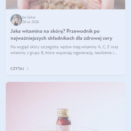
Iza Sykut
26 lut 2026
Jaka witamina na skórę? Przewodnik po
najważniejszych składnikach dla zdrowej cery
Na wygląd skóry szczególny wpływ mają witaminy A, C, E oraz
witaminy z grupy B, które wspierają regenerację, nawilżenie i
ochronę przed stresem oksydacyjnym. Odpowiednia podaż
tych witamin wspiera elastyczność skóry i jej naturalny blask.
CZYTAJ