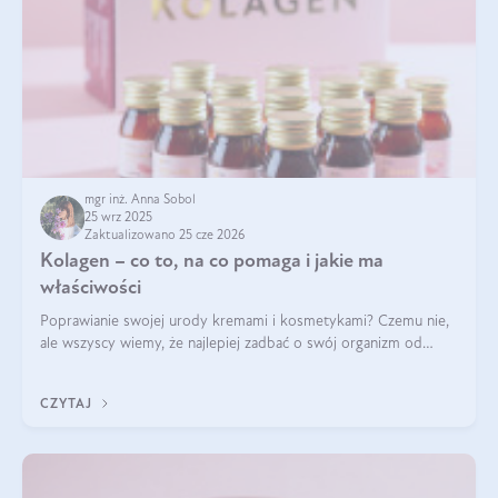
mgr inż. Anna Sobol
25 wrz 2025
Zaktualizowano 25 cze 2026
Kolagen – co to, na co pomaga i jakie ma
właściwości
Poprawianie swojej urody kremami i kosmetykami? Czemu nie,
ale wszyscy wiemy, że najlepiej zadbać o swój organizm od
wewnątrz — to solidna podstawa do tego, by nasz wygląd
zewnętrzny prezentował się zdrowo i atrakcyjnie. Stosowanie
CZYTAJ
wysokiej jakości suplem