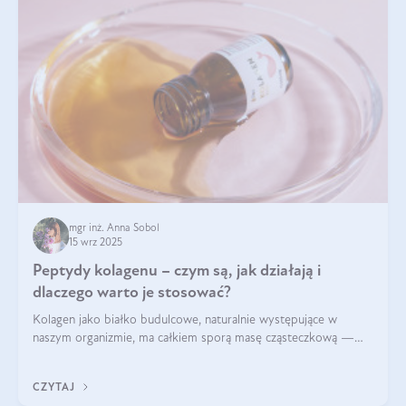
mgr inż. Anna Sobol
15 wrz 2025
Peptydy kolagenu – czym są, jak działają i
dlaczego warto je stosować?
Kolagen jako białko budulcowe, naturalnie występujące w
naszym organizmie, ma całkiem sporą masę cząsteczkową —
nawet do 300 kDa. Jeśli chcielibyśmy suplementować go w tej
formie, byłby trudno strawialny. Aby był lepiej przyswajalny i
CZYTAJ
bardziej biodostępny