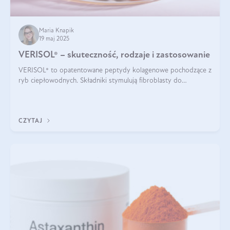
Maria Knapik
19 maj 2025
VERISOL® – skuteczność, rodzaje i zastosowanie
VERISOL® to opatentowane peptydy kolagenowe pochodzące z
ryb ciepłowodnych. Składniki stymulują fibroblasty do
produkcji kolagenu i elastyny w skórze. Kolagen VERISOL®
zapewnia wysoką biodostępność i umożliwia skuteczne dotarcie
do komórek skóry.
CZYTAJ