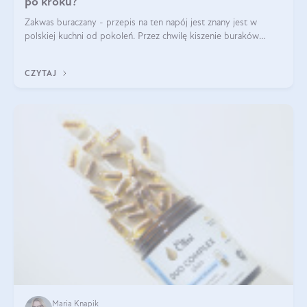
po kroku?
Zakwas buraczany - przepis na ten napój jest znany jest w
polskiej kuchni od pokoleń. Przez chwilę kiszenie buraków
czerwonych zostało zapomniane, by w ostatnim czasie powrócić
na fali popularności na
CZYTAJ
Maria Knapik