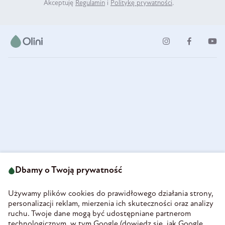
Akceptuję
Regulamin
i
Politykę prywatności
.
ul. Strzegomska 49
693 222 687
58-160 Świebodzice
Dbamy o Twoją prywatność
sklep@olini.pl
Polska
NIP 8860027066
Używamy plików cookies do prawidłowego działania strony,
REGON 890213034
personalizacji reklam, mierzenia ich skuteczności oraz analizy
ruchu. Twoje dane mogą być udostępniane partnerom
INFORMACJE
technologicznym, w tym Google (
dowiedz się, jak Google