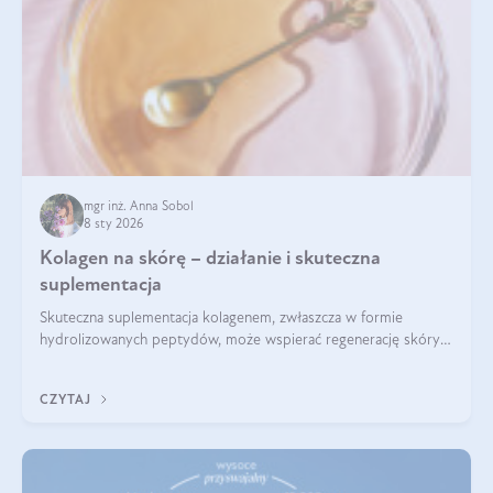
mgr inż. Anna Sobol
8 sty 2026
Kolagen na skórę – działanie i skuteczna
suplementacja
Skuteczna suplementacja kolagenem, zwłaszcza w formie
hydrolizowanych peptydów, może wspierać regenerację skóry i
poprawiać jej wygląd, jeśli jest połączona z odpowiednią dietą i
regularnością stosowania.
CZYTAJ