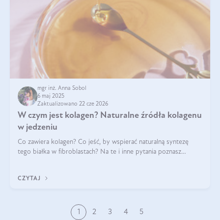
mgr inż. Anna Sobol
6 maj 2025
Zaktualizowano 22 cze 2026
W czym jest kolagen? Naturalne źródła kolagenu
w jedzeniu
Co zawiera kolagen? Co jeść, by wspierać naturalną syntezę
tego białka w fibroblastach? Na te i inne pytania poznasz
odpowiedź w tym artykule.
CZYTAJ
1
2
3
4
5