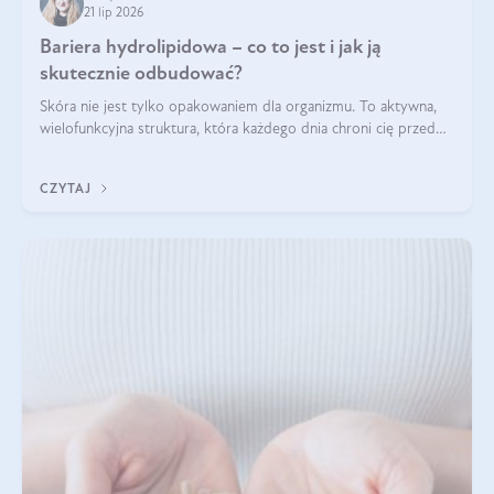
21 lip 2026
Bariera hydrolipidowa – co to jest i jak ją
skutecznie odbudować?
Skóra nie jest tylko opakowaniem dla organizmu. To aktywna,
wielofunkcyjna struktura, która każdego dnia chroni cię przed
utratą wody, wahaniami temperatury i czynnikami
środowiskowymi. Jednym z jej kluczowych elementów jest
CZYTAJ
bariera hydrolipidowa.