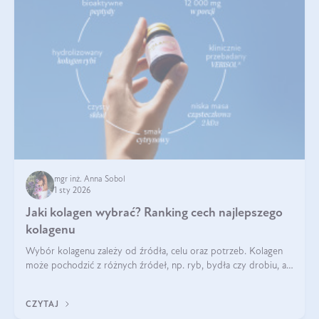
mgr inż. Anna Sobol
1 sty 2026
Jaki kolagen wybrać? Ranking cech najlepszego
kolagenu
Wybór kolagenu zależy od źródła, celu oraz potrzeb. Kolagen
może pochodzić z różnych źródeł, np. ryb, bydła czy drobiu, a
każdy typ ma swoje unikatowe właściwości. Dla skóry najlepiej
sprawdza się kolagen rybi, a dla wspierania stawów — kolagen
CZYTAJ
bydlęcy.