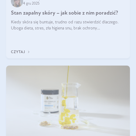
4 gru 2025
Stan zapalny skóry – jak sobie z nim poradzić?
Kiedy skóra się buntuje, trudno od razu stwierdzić dlaczego.
Uboga dieta, stres, zła higiena snu, brak ochrony
przeciwsłonecznej – powodów nasilenia stanów zapalnych może
być wiele. Jak poradzić sobie z ich przyczynami i skutkami?
CZYTAJ