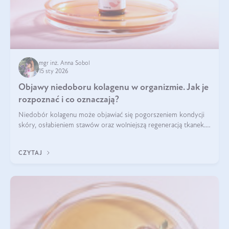
mgr inż. Anna Sobol
15 sty 2026
Objawy niedoboru kolagenu w organizmie. Jak je
rozpoznać i co oznaczają?
Niedobór kolagenu może objawiać się pogorszeniem kondycji
skóry, osłabieniem stawów oraz wolniejszą regeneracją tkanek.
Do najczęstszych sygnałów należą utrata jędrności i
elastyczności skóry, bóle stawów, łamliwość paznokci oraz
CZYTAJ
osłabienie włosów.