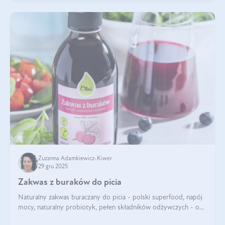
Zuzanna Adamkiewicz-Kiwer
29 gru 2025
Zakwas z buraków do picia
Naturalny zakwas buraczany do picia - polski superfood, napój
mocy, naturalny probiotyk, pełen składników odżywczych - o
zakwasie z buraka mówi się w samych superlatywach. Niektórzy