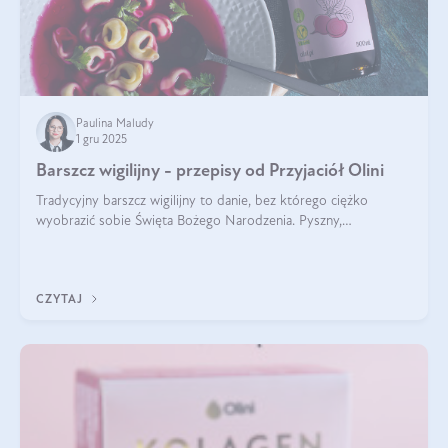
Paulina Maludy
1 gru 2025
Barszcz wigilijny - przepisy od Przyjaciół Olini
Tradycyjny barszcz wigilijny to danie, bez którego ciężko
wyobrazić sobie Święta Bożego Narodzenia. Pyszny,
aromatyczny, esencjonalny, pachnący grzybami, o pięknym
klarownym kolorze. W czym tkwi tajem
CZYTAJ