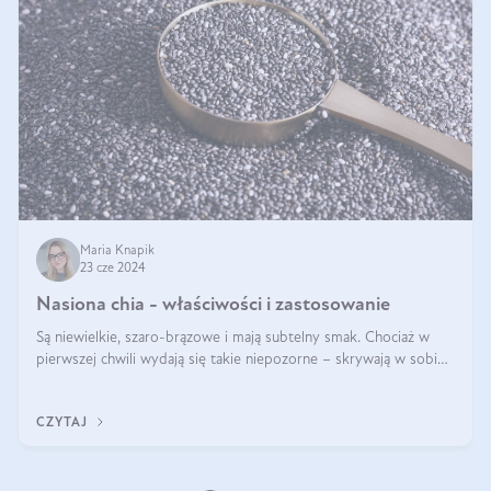
Maria Knapik
23 cze 2024
Nasiona chia - właściwości i zastosowanie
Są niewielkie, szaro-brązowe i mają subtelny smak. Chociaż w
pierwszej chwili wydają się takie niepozorne – skrywają w sobie
wiele cennych właściwości. Nasion chia nie brakuje w dietach
celebrytów, sp
CZYTAJ