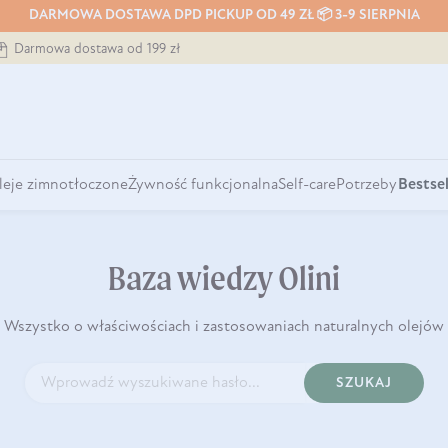
DARMOWA DOSTAWA DPD PICKUP OD 49 ZŁ 📦 3-9 SIERPNIA
Darmowa dostawa od 199 zł
leje zimnotłoczone
Żywność funkcjonalna
Self-care
Potrzeby
Bestsel
Baza wiedzy Olini
Wszystko o właściwościach i zastosowaniach naturalnych olejów
SZUKAJ