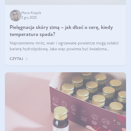
Maria Knapik
2 gru 2025
Pielęgnacja skóry zimą – jak dbać o cerę, kiedy
temperatura spada?
Naprzemienny mróz, wiatr i ogrzewane powietrze mogą osłabić
barierę hydrolipidową. Jaka więc powinna być świadoma
pielęgnacja w okresie chłodnych miesięcy?
CZYTAJ