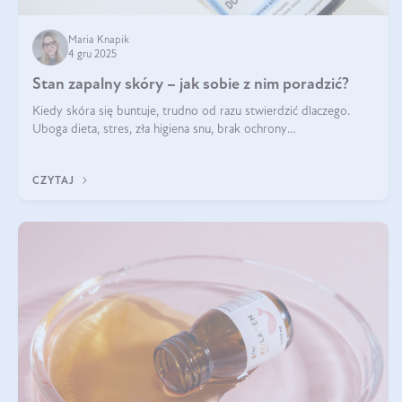
Maria Knapik
4 gru 2025
Stan zapalny skóry – jak sobie z nim poradzić?
Kiedy skóra się buntuje, trudno od razu stwierdzić dlaczego.
Uboga dieta, stres, zła higiena snu, brak ochrony
przeciwsłonecznej – powodów nasilenia stanów zapalnych może
być wiele. Jak poradzić sobie z ich przyczynami i skutkami?
CZYTAJ