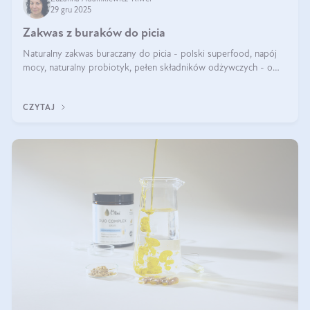
29 gru 2025
Zakwas z buraków do picia
Naturalny zakwas buraczany do picia - polski superfood, napój
mocy, naturalny probiotyk, pełen składników odżywczych - o
zakwasie z buraka mówi się w samych superlatywach. Niektórzy
z Was usłyszeli o
CZYTAJ