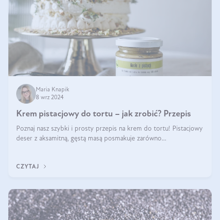
Maria Knapik
8 wrz 2024
Krem pistacjowy do tortu – jak zrobić? Przepis
Poznaj nasz szybki i prosty przepis na krem do tortu! Pistacjowy
deser z aksamitną, gęstą masą posmakuje zarówno
domownikom, jak i gościom. Dzięki niemu każdy kawałek ciasta
będzie prawdziwą ucztą dla
CZYTAJ