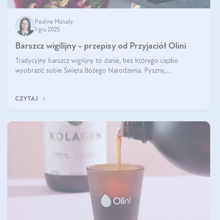
Paulina Maludy
1 gru 2025
Barszcz wigilijny - przepisy od Przyjaciół Olini
Tradycyjny barszcz wigilijny to danie, bez którego ciężko
wyobrazić sobie Święta Bożego Narodzenia. Pyszny,
aromatyczny, esencjonalny, pachnący grzybami, o pięknym
klarownym kolorze. W czym tkwi tajem
CZYTAJ