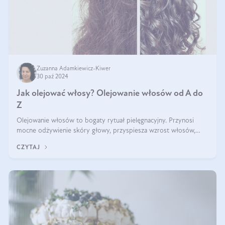
Zuzanna Adamkiewicz-Kiwer
30 paź 2024
Jak olejować włosy? Olejowanie włosów od A do
Z
Olejowanie włosów to bogaty rytuał pielęgnacyjny. Przynosi
mocne odżywienie skóry głowy, przyspiesza wzrost włosów,
wspiera przy walce z łupieżem i ŁZS, zamyka nawilżenie we
CZYTAJ
wnętrzu włosa. Brzmi ekskl