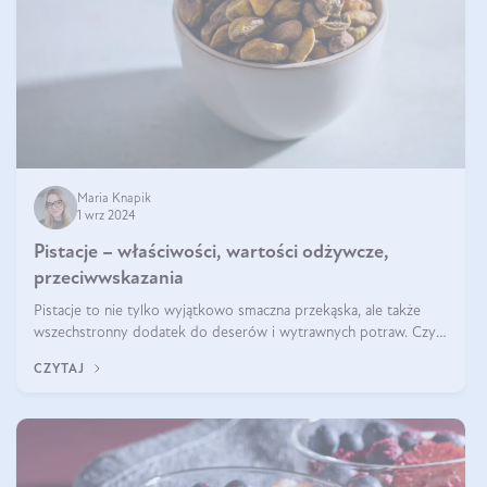
Maria Knapik
1 wrz 2024
Pistacje – właściwości, wartości odżywcze,
przeciwwskazania
Pistacje to nie tylko wyjątkowo smaczna przekąska, ale także
wszechstronny dodatek do deserów i wytrawnych potraw. Czy
pistacje są zdrowe? Jakie są ich właściwości? Gdzie rosną i czy
CZYTAJ
każdy może się ni