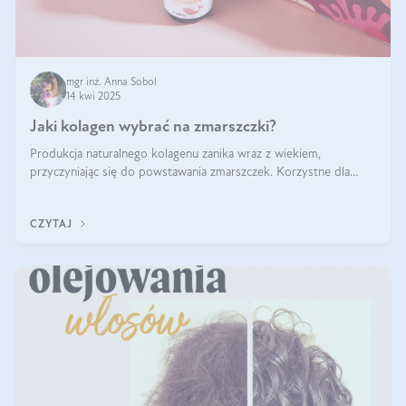
mgr inż. Anna Sobol
14 kwi 2025
Jaki kolagen wybrać na zmarszczki?
Produkcja naturalnego kolagenu zanika wraz z wiekiem,
przyczyniając się do powstawania zmarszczek. Korzystne dla
skóry efekty stosowania kolagenu w formie preparatów
doustnych potwierdzone zostały przez badania naukowe.
CZYTAJ