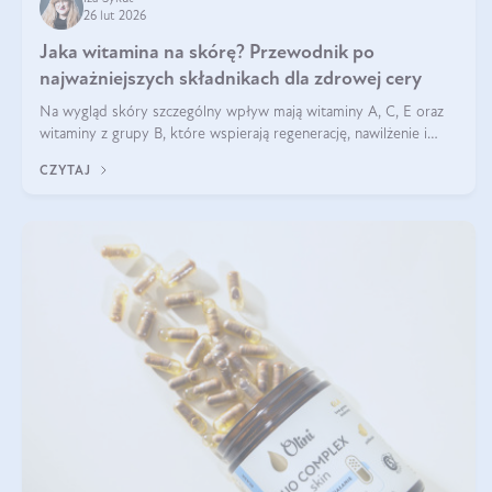
26 lut 2026
Jaka witamina na skórę? Przewodnik po
najważniejszych składnikach dla zdrowej cery
Na wygląd skóry szczególny wpływ mają witaminy A, C, E oraz
witaminy z grupy B, które wspierają regenerację, nawilżenie i
ochronę przed stresem oksydacyjnym. Odpowiednia podaż tych
CZYTAJ
witamin wspiera elastyczność skóry i jej naturalny blask.