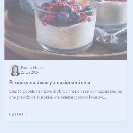
Paulina Maludy
23 cze 2024
Przepisy na desery z nasionami chia
Chia to popularna nazwa drobnych nasion szałwii hiszpańskiej. Są
one prawdziwą skarbnicą wielonienasyconych kwasów
tłuszczowych, białka, witamin i minerałów. W ostatnich latach ich
stosowanie stało si
CZYTAJ