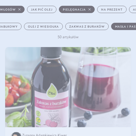
 WŁOSÓW
JAK PIĆ OLEJ
PIELĘGNACJA
NA PREZENT
A
 JABŁKOWY
OLEJ Z WIESIOŁKA
ZAKWAS Z BURAKÓW
MASŁA I PA
50 artykułów
Zuzanna Adamkiewicz-Kiwer