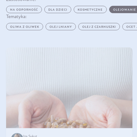
NA ODPORNOŚĆ
DLA DZIECI
KOSMETYCZNE
OLEJOWANIE
Tematyka:
OLIWA Z OLIWEK
OLEJ LNIANY
OLEJ Z CZARNUSZKI
OCET
Iza Sykut