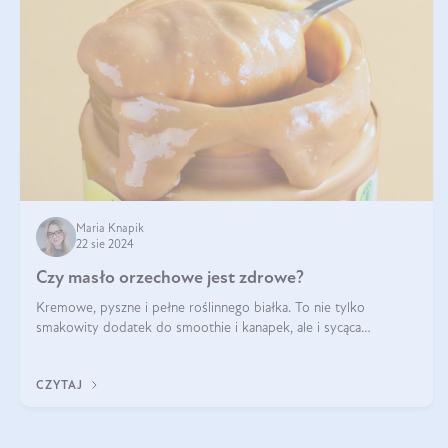
Maria Knapik
22 sie 2024
Czy masło orzechowe jest zdrowe?
Kremowe, pyszne i pełne roślinnego białka. To nie tylko
smakowity dodatek do smoothie i kanapek, ale i sycąca
przekąska dla całej rodziny. Czy warto jeść masło orzechowe?
Jakie są korzyści zdrowotne
CZYTAJ