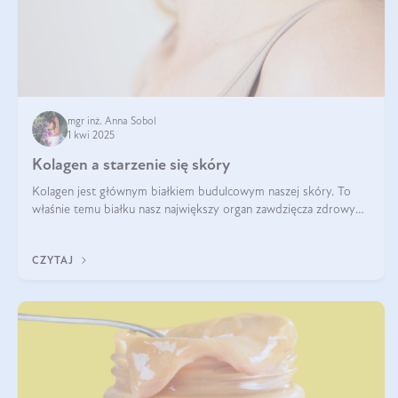
mgr inż. Anna Sobol
1 kwi 2025
Kolagen a starzenie się skóry
Kolagen jest głównym białkiem budulcowym naszej skóry. To
właśnie temu białku nasz największy organ zawdzięcza zdrowy
wygląd, odpowiednie nawilżenie i prawidłowe funkcjonowanie.tt
CZYTAJ