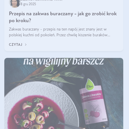
8 gru 2025
Przepis na zakwas buraczany - jak go zrobić krok
po kroku?
Zakwas buraczany - przepis na ten napój jest znany jest w
polskiej kuchni od pokoleń. Przez chwilę kiszenie buraków
czerwonych zostało zapomniane, by w ostatnim czasie powrócić
CZYTAJ
na fali popularności na