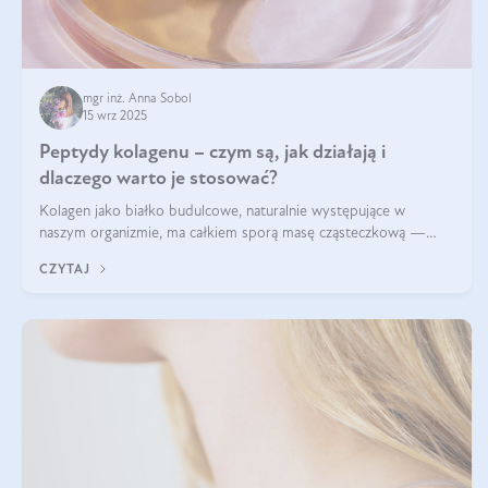
mgr inż. Anna Sobol
15 wrz 2025
Peptydy kolagenu – czym są, jak działają i
dlaczego warto je stosować?
Kolagen jako białko budulcowe, naturalnie występujące w
naszym organizmie, ma całkiem sporą masę cząsteczkową —
nawet do 300 kDa. Jeśli chcielibyśmy suplementować go w tej
CZYTAJ
formie, byłby trudno strawialny. Aby był lepiej przyswajalny i
bardziej biodostępny