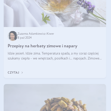
Zuzanna Adamkiewicz-Kiwer
8 paź 2024
Przepisy na herbaty zimowe i napary
Idzie jesień. Idzie zima. Temperatura spada, a my coraz częściej
szukamy ciepła - we wnętrzach, posiłkach i… napojach. Zimowe
herbaty to sposób na odporność, rozgrzewkę i ukojenie. Aby
delektować si
CZYTAJ