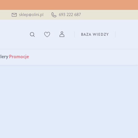
sklep@olini.pl
693 222 687
BAZA WIEDZY
lery
Promocje