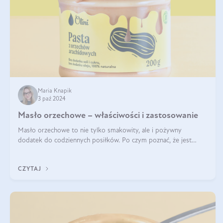
Maria Knapik
3 paź 2024
Masło orzechowe – właściwości i zastosowanie
Masło orzechowe to nie tylko smakowity, ale i pożywny
dodatek do codziennych posiłków. Po czym poznać, że jest
wysokiej jakości? Do jakich przepisów najlepiej je wykorzystać?
Czym różni się od pasty
CZYTAJ