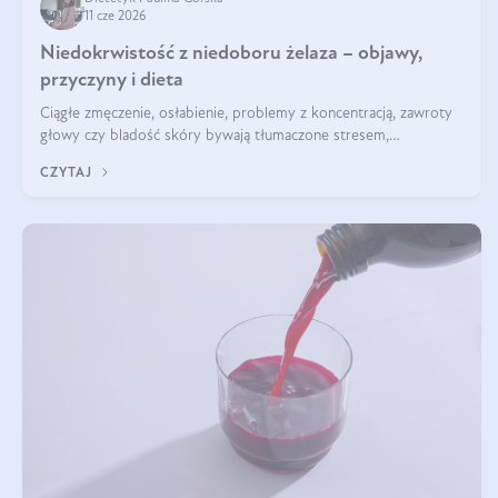
11 cze 2026
Niedokrwistość z niedoboru żelaza – objawy,
przyczyny i dieta
Ciągłe zmęczenie, osłabienie, problemy z koncentracją, zawroty
głowy czy bladość skóry bywają tłumaczone stresem,
przepracowaniem lub niedoborem snu. Tymczasem ich przyczyną
CZYTAJ
może być niedokrwistość z niedoboru żelaza.