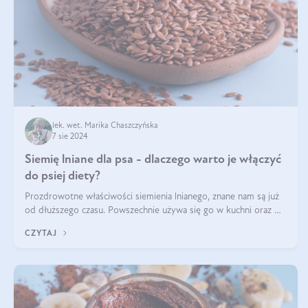
lek. wet. Marika Chaszczyńska
7 sie 2024
Siemię lniane dla psa - dlaczego warto je włączyć
do psiej diety?
Prozdrowotne właściwości siemienia lnianego, znane nam są już
od dłuższego czasu. Powszechnie używa się go w kuchni oraz w
produktach kosmetycznych dla ludzi. Mało osób wie, że te same
CZYTAJ
właściwości odn