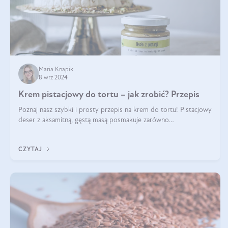
Maria Knapik
8 wrz 2024
Krem pistacjowy do tortu – jak zrobić? Przepis
Poznaj nasz szybki i prosty przepis na krem do tortu! Pistacjowy
deser z aksamitną, gęstą masą posmakuje zarówno
domownikom, jak i gościom. Dzięki niemu każdy kawałek ciasta
będzie prawdziwą ucztą dla
CZYTAJ