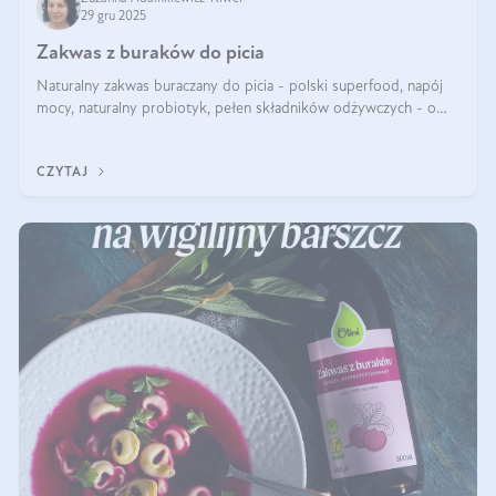
29 gru 2025
Zakwas z buraków do picia
Naturalny zakwas buraczany do picia - polski superfood, napój
mocy, naturalny probiotyk, pełen składników odżywczych - o
zakwasie z buraka mówi się w samych superlatywach. Niektórzy
z Was usłyszeli o
CZYTAJ