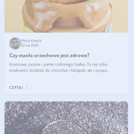
Maria Knapik
22 sie 2024
Czy masło orzechowe jest zdrowe?
Kremowe, pyszne i pełne roślinnego białka. To nie tylko
smakowity dodatek do smoothie i kanapek, ale i sycąca
przekąska dla całej rodziny. Czy warto jeść masło orzechowe?
Jakie są korzyści zdrowotne
CZYTAJ