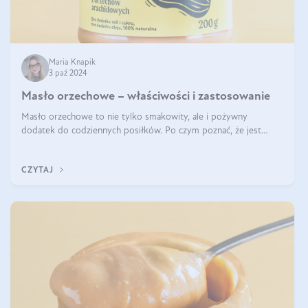
Maria Knapik
3 paź 2024
Masło orzechowe – właściwości i zastosowanie
Masło orzechowe to nie tylko smakowity, ale i pożywny
dodatek do codziennych posiłków. Po czym poznać, że jest
wysokiej jakości? Do jakich przepisów najlepiej je wykorzystać?
Czym różni się od pasty
CZYTAJ