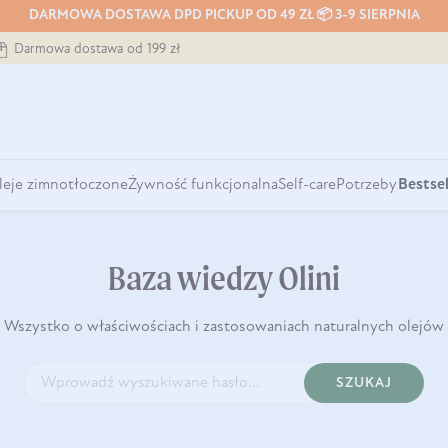
DARMOWA DOSTAWA DPD PICKUP OD 49 ZŁ 📦 3-9 SIERPNIA
Darmowa dostawa od 199 zł
leje zimnotłoczone
Żywność funkcjonalna
Self-care
Potrzeby
Bestsel
Baza wiedzy Olini
Wszystko o właściwościach i zastosowaniach naturalnych olejów
SZUKAJ