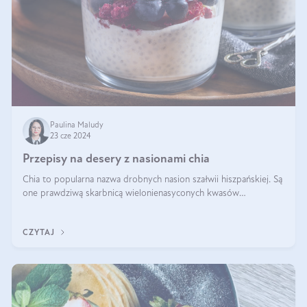
Paulina Maludy
23 cze 2024
Przepisy na desery z nasionami chia
Chia to popularna nazwa drobnych nasion szałwii hiszpańskiej. Są
one prawdziwą skarbnicą wielonienasyconych kwasów
tłuszczowych, białka, witamin i minerałów. W ostatnich latach ich
stosowanie stało si
CZYTAJ