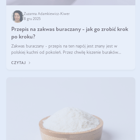
Zuzanna Adamkiewicz-Kiwer
8 gru 2025
Przepis na zakwas buraczany - jak go zrobić krok
po kroku?
Zakwas buraczany - przepis na ten napój jest znany jest w
polskiej kuchni od pokoleń. Przez chwilę kiszenie buraków
czerwonych zostało zapomniane, by w ostatnim czasie powrócić
CZYTAJ
na fali popularności na