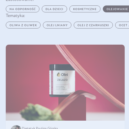
NA ODPORNOŚĆ
DLA DZIECI
KOSMETYCZNE
OLEJOWANIE
Tematyka:
OLIWA Z OLIWEK
OLEJ LNIANY
OLEJ Z CZARNUSZKI
OCET
Dietetyk Paulina Górska