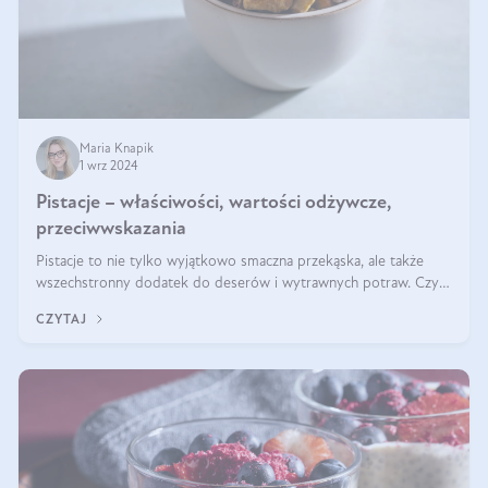
Maria Knapik
1 wrz 2024
Pistacje – właściwości, wartości odżywcze,
przeciwwskazania
Pistacje to nie tylko wyjątkowo smaczna przekąska, ale także
wszechstronny dodatek do deserów i wytrawnych potraw. Czy
pistacje są zdrowe? Jakie są ich właściwości? Gdzie rosną i czy
CZYTAJ
każdy może się ni