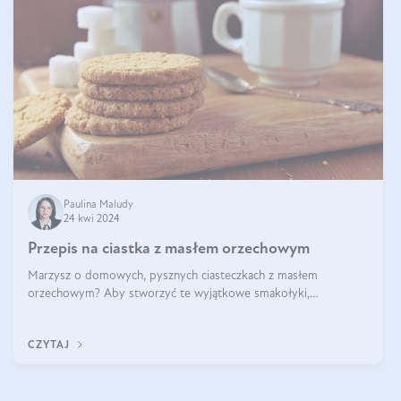
Paulina Maludy
24 kwi 2024
Przepis na ciastka z masłem orzechowym
Marzysz o domowych, pysznych ciasteczkach z masłem
orzechowym? Aby stworzyć te wyjątkowe smakołyki,
potrzebujesz kilku prostych składników takich jak masło
orzechowe, jajko, kawałki orzechów, mąka psz
CZYTAJ