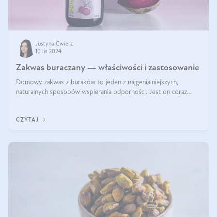
Justyna Ćwierz
10 lis 2024
Zakwas buraczany — właściwości i zastosowanie
Domowy zakwas z buraków to jeden z najgenialniejszych,
naturalnych sposobów wspierania odporności. Jest on coraz
częstszym elementem diety wielu z Was. Naturalny zakwas
buraczany zachowuje pełnię sw
CZYTAJ