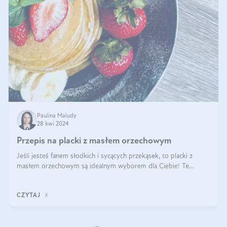
Paulina Maludy
28 kwi 2024
Przepis na placki z masłem orzechowym
Jeśli jesteś fanem słodkich i sycących przekąsek, to placki z
masłem orzechowym są idealnym wyborem dla Ciebie! Te
pyszne placuszki, idealne na śniadanie lub podwieczorek z
pewnością dostarczą Ci ener
CZYTAJ