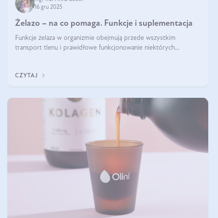
16 gru 2025
Żelazo – na co pomaga. Funkcje i suplementacja
Funkcje żelaza w organizmie obejmują przede wszystkim
transport tlenu i prawidłowe funkcjonowanie niektórych
enzymów. Żelazo odpowiada też za działanie układu
immunologicznego i nerwowego, szczególnie na wczesnym
CZYTAJ
etapie życia.