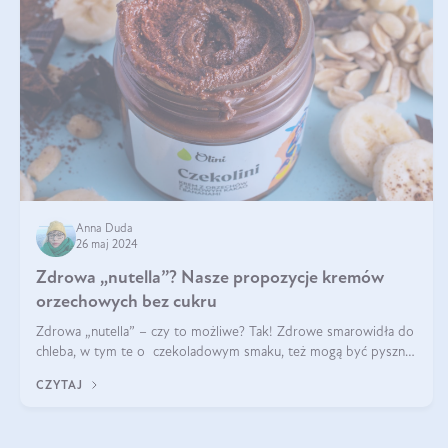
Anna Duda
26 maj 2024
Zdrowa „nutella”? Nasze propozycje kremów
orzechowych bez cukru
Zdrowa „nutella” – czy to możliwe? Tak! Zdrowe smarowidła do
chleba, w tym te o czekoladowym smaku, też mogą być pyszne.
Przeczytaj nasz artykuł i dowiedz się więcej!
CZYTAJ