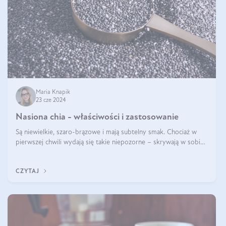
Maria Knapik
23 cze 2024
Nasiona chia - właściwości i zastosowanie
Są niewielkie, szaro-brązowe i mają subtelny smak. Chociaż w
pierwszej chwili wydają się takie niepozorne – skrywają w sobie
wiele cennych właściwości. Nasion chia nie brakuje w dietach
celebrytów, sp
CZYTAJ