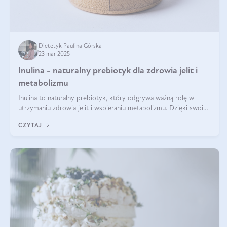
Dietetyk Paulina Górska
23 mar 2025
Inulina - naturalny prebiotyk dla zdrowia jelit i
metabolizmu
Inulina to naturalny prebiotyk, który odgrywa ważną rolę w
utrzymaniu zdrowia jelit i wspieraniu metabolizmu. Dzięki swoim
właściwościom wspomaga rozwój dobroczynnych bakterii
CZYTAJ
jelitowych, co ma pozy