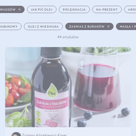
 WŁOSÓW
JAK PIĆ OLEJ
PIELĘGNACJA
NA PREZENT
ARO
 JABŁKOWY
OLEJ Z WIESIOŁKA
ZAKWAS Z BURAKÓW
MASŁA I 
44 artykułów
Zuzanna Adamkiewicz-Kiwer