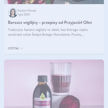
Paulina Maludy
1 gru 2025
Barszcz wigilijny - przepisy od Przyjaciół Olini
Tradycyjny barszcz wigilijny to danie, bez którego ciężko
wyobrazić sobie Święta Bożego Narodzenia. Pyszny,
aromatyczny, esencjonalny, pachnący grzybami, o pięknym
klarownym kolorze. W czym tkwi tajem
CZYTAJ