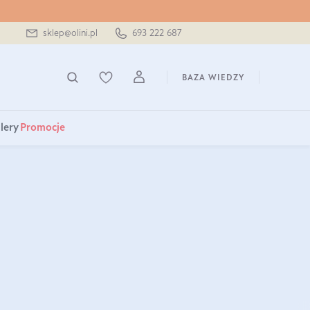
sklep@olini.pl
693 222 687
BAZA WIEDZY
lery
Promocje