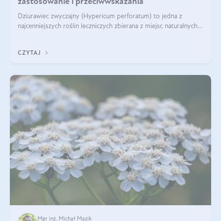
zastosowanie i przeciwwskazania
Dziurawiec zwyczajny (Hypericum perforatum) to jedna z
najcenniejszych roślin leczniczych zbierana z miejsc naturalnych i
rozpowszechniona w uprawie. Człowiek korzysta od niej od
tysięcy lat. Była zal
CZYTAJ
Mgr inż. Michał Mazik