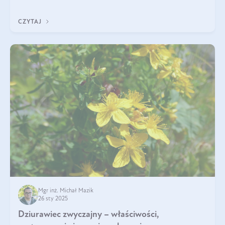
„wszechlek”, jednakże najczęściej korzysta się z niego dla
poprawy koncentracji
CZYTAJ
Mgr inż. Michał Mazik
26 sty 2025
Dziurawiec zwyczajny – właściwości,