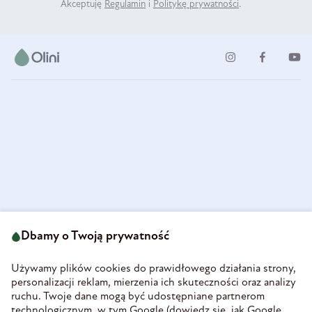
Akceptuję
Regulamin
i
Politykę prywatności
.
ul. Strzegomska 49
693 222 687
58-160 Świebodzice
Dbamy o Twoją prywatność
sklep@olini.pl
Polska
NIP 8860027066
Używamy plików cookies do prawidłowego działania strony,
REGON 890213034
personalizacji reklam, mierzenia ich skuteczności oraz analizy
ruchu. Twoje dane mogą być udostępniane partnerom
INFORMACJE
technologicznym, w tym Google (
dowiedz się, jak Google