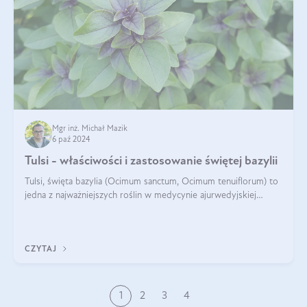
Mgr inż. Michał Mazik
6 paź 2024
Tulsi - właściwości i zastosowanie świętej bazylii
Tulsi, święta bazylia (Ocimum sanctum, Ocimum tenuiflorum) to
jedna z najważniejszych roślin w medycynie ajurwedyjskiej
wykorzystywana w celach leczniczych od kilku tysięcy lat. Jest
traktowana jako
CZYTAJ
1
2
3
4