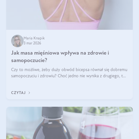
Maria Knapik
3 mar 2026
Jak masa mięśniowa wpływa na zdrowie i
samopoczucie?
Czy to możliwe, żeby duży obwód bicepsa równał się dobremu
samopoczuciu i zdrowiu? Choć jedno nie wynika z drugiego, to
jest między nimi powiązanie – masa mięśniowa może znacznie
poprawić jakość życia. W jaki sposób? W tym wpisie wszystko
CZYTAJ
wyjaśnimy.