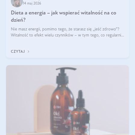
14 maj 2026
Dieta a energia – jak wspierać witalność na co
dzień?
Nie masz energii, pomimo tego, że starasz się „jeść zdrowo”?
Witalność to efekt wielu czynników – w tym tego, co regularnie
ląduje na talerzu. Zapotrzebowanie na składniki odżywcze różni
się w zależności od osoby
CZYTAJ