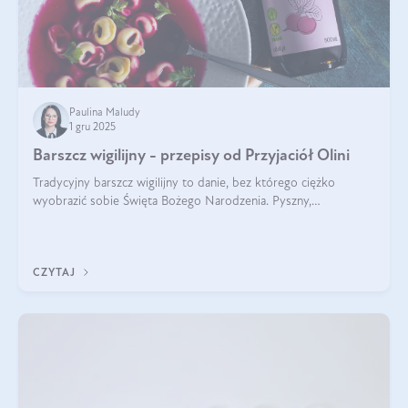
Paulina Maludy
1 gru 2025
Barszcz wigilijny - przepisy od Przyjaciół Olini
Tradycyjny barszcz wigilijny to danie, bez którego ciężko
wyobrazić sobie Święta Bożego Narodzenia. Pyszny,
aromatyczny, esencjonalny, pachnący grzybami, o pięknym
klarownym kolorze. W czym tkwi tajem
CZYTAJ