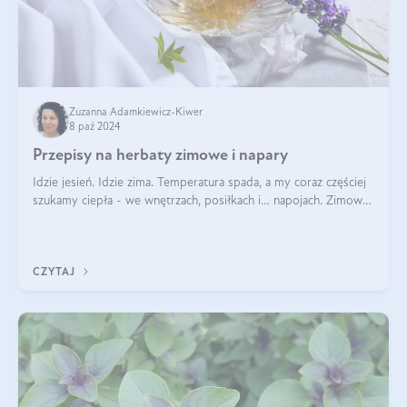
Zuzanna Adamkiewicz-Kiwer
8 paź 2024
Przepisy na herbaty zimowe i napary
Idzie jesień. Idzie zima. Temperatura spada, a my coraz częściej
szukamy ciepła - we wnętrzach, posiłkach i… napojach. Zimowe
herbaty to sposób na odporność, rozgrzewkę i ukojenie. Aby
delektować si
CZYTAJ