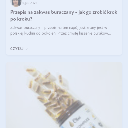
8 gru 2025
Przepis na zakwas buraczany - jak go zrobić krok
po kroku?
Zakwas buraczany - przepis na ten napój jest znany jest w
polskiej kuchni od pokoleń. Przez chwilę kiszenie buraków
czerwonych zostało zapomniane, by w ostatnim czasie powrócić
na fali popularności na
CZYTAJ