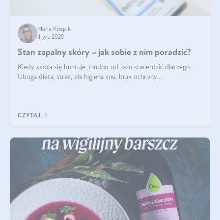
Maria Knapik
4 gru 2025
Stan zapalny skóry – jak sobie z nim poradzić?
Kiedy skóra się buntuje, trudno od razu stwierdzić dlaczego.
Uboga dieta, stres, zła higiena snu, brak ochrony
przeciwsłonecznej – powodów nasilenia stanów zapalnych może
być wiele. Jak poradzić sobie z ich przyczynami i skutkami?
CZYTAJ