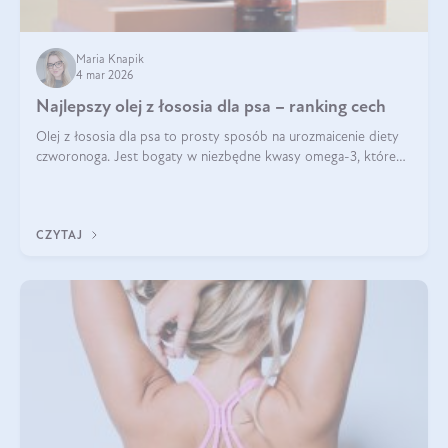
Maria Knapik
4 mar 2026
Najlepszy olej z łososia dla psa – ranking cech
Olej z łososia dla psa to prosty sposób na urozmaicenie diety
czworonoga. Jest bogaty w niezbędne kwasy omega-3, które
mogą pozytywnie wpłynąć na ogólną formę pupila. Na jakie
właściwości tego oleju rybiego warto w szczególności zwrócić
uwagę?
CZYTAJ