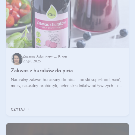
Zuzanna Adamkiewicz-Kiwer
29 gru 2025
Zakwas z buraków do picia
Naturalny zakwas buraczany do picia - polski superfood, napój
mocy, naturalny probiotyk, pełen składników odżywczych - o
zakwasie z buraka mówi się w samych superlatywach. Niektórzy
z Was usłyszeli o
CZYTAJ