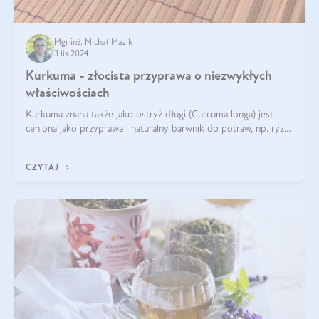
Mgr inż. Michał Mazik
3 lis 2024
Kurkuma - złocista przyprawa o niezwykłych
właściwościach
Kurkuma znana także jako ostryż długi (Curcuma longa) jest
ceniona jako przyprawa i naturalny barwnik do potraw, np. ryżu
czy makaronu. Nie można jednakże zapominać, że regularne
korzystanie z niej,
CZYTAJ