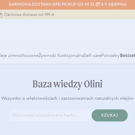
DARMOWA DOSTAWA DPD PICKUP OD 49 ZŁ 📦 3-9 SIERPNIA
Darmowa dostawa od 199 zł
leje zimnotłoczone
Żywność funkcjonalna
Self-care
Potrzeby
Bestsel
Baza wiedzy Olini
Wszystko o właściwościach i zastosowaniach naturalnych olejów
SZUKAJ