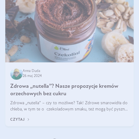
Anna Duda
26 maj 2024
Zdrowa „nutella”? Nasze propozycje kremów
orzechowych bez cukru
Zdrowa „nutella” – czy to możliwe? Tak! Zdrowe smarowidła do
chleba, w tym te o czekoladowym smaku, też mogą być pyszne.
Przeczytaj nasz artykuł i dowiedz się więcej!
CZYTAJ