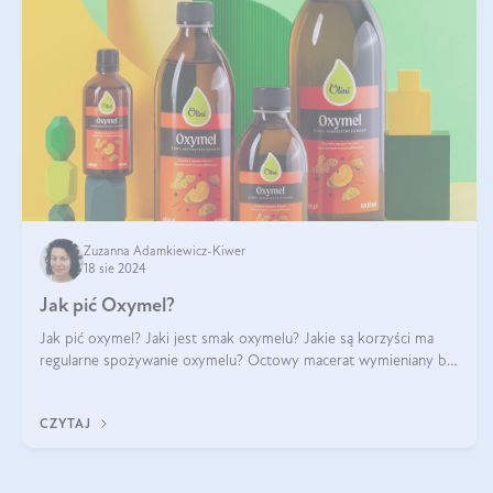
Zuzanna Adamkiewicz-Kiwer
18 sie 2024
Jak pić Oxymel?
Jak pić oxymel? Jaki jest smak oxymelu? Jakie są korzyści ma
regularne spożywanie oxymelu? Octowy macerat wymieniany był
jak lek już w renesansowych farmakopeach. Obecnie wraca do
łask. Nie mogło zabr
CZYTAJ