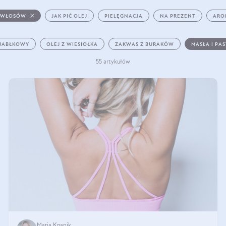
 WŁOSÓW
JAK PIĆ OLEJ
PIELĘGNACJA
NA PREZENT
ARO
 JABŁKOWY
OLEJ Z WIESIOŁKA
ZAKWAS Z BURAKÓW
MASŁA I PA
55 artykułów
Maria Knapik