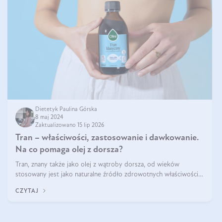
Dietetyk Paulina Górska
8 maj 2024
Zaktualizowano 15 lip 2026
Tran – właściwości, zastosowanie i dawkowanie.
Na co pomaga olej z dorsza?
Tran, znany także jako olej z wątroby dorsza, od wieków
stosowany jest jako naturalne źródło zdrowotnych właściwości.
Bogactwo składników odżywczych zawartych sprawia, że jest on
CZYTAJ
niezastąpiony dla utr