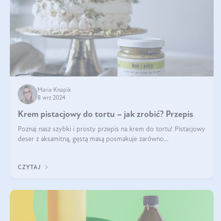
Maria Knapik
8 wrz 2024
Krem pistacjowy do tortu – jak zrobić? Przepis
Poznaj nasz szybki i prosty przepis na krem do tortu! Pistacjowy
deser z aksamitną, gęstą masą posmakuje zarówno
domownikom, jak i gościom. Dzięki niemu każdy kawałek ciasta
będzie prawdziwą ucztą dla
CZYTAJ