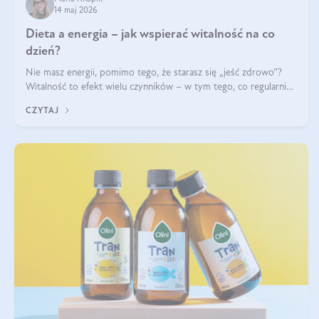
14 maj 2026
Dieta a energia – jak wspierać witalność na co
dzień?
Nie masz energii, pomimo tego, że starasz się „jeść zdrowo”?
Witalność to efekt wielu czynników – w tym tego, co regularnie
ląduje na talerzu. Zapotrzebowanie na składniki odżywcze różni
CZYTAJ
się w zależności od osoby