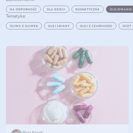
NA ODPORNOŚĆ
DLA DZIECI
KOSMETYCZNE
OLEJOWANIE
Tematyka:
OLIWA Z OLIWEK
OLEJ LNIANY
OLEJ Z CZARNUSZKI
OCET
Maria Knapik