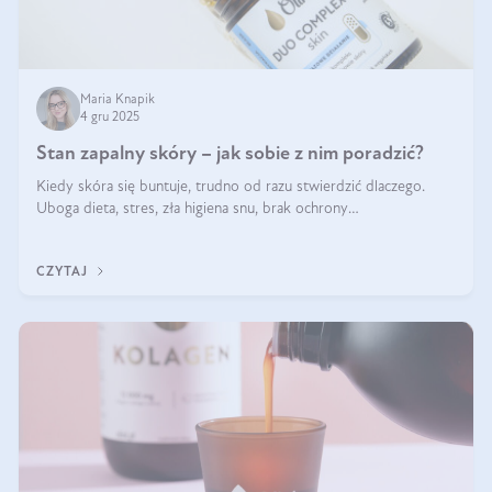
Maria Knapik
4 gru 2025
Stan zapalny skóry – jak sobie z nim poradzić?
Kiedy skóra się buntuje, trudno od razu stwierdzić dlaczego.
Uboga dieta, stres, zła higiena snu, brak ochrony
przeciwsłonecznej – powodów nasilenia stanów zapalnych może
być wiele. Jak poradzić sobie z ich przyczynami i skutkami?
CZYTAJ