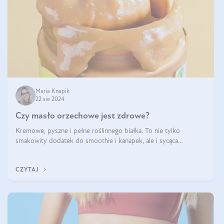
Maria Knapik
22 sie 2024
Czy masło orzechowe jest zdrowe?
Kremowe, pyszne i pełne roślinnego białka. To nie tylko
smakowity dodatek do smoothie i kanapek, ale i sycąca
przekąska dla całej rodziny. Czy warto jeść masło orzechowe?
Jakie są korzyści zdrowotne
CZYTAJ