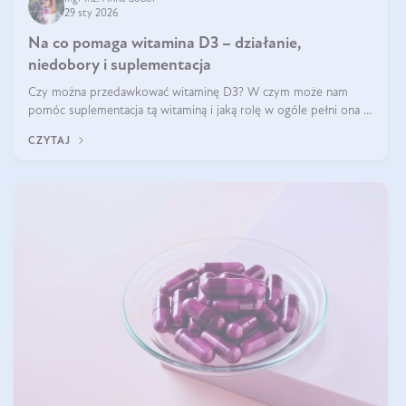
29 sty 2026
Na co pomaga witamina D3 – działanie,
niedobory i suplementacja
Czy można przedawkować witaminę D3? W czym może nam
pomóc suplementacja tą witaminą i jaką rolę w ogóle pełni ona w
naszym ciele? Powszechnie wiadomo, że jej przyjmowanie
CZYTAJ
zalecane jest jesienią i zimą, ale czy wiesz, dlaczego warto to
robić?