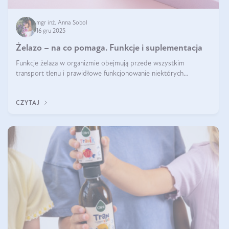
mgr inż. Anna Sobol
16 gru 2025
Żelazo – na co pomaga. Funkcje i suplementacja
Funkcje żelaza w organizmie obejmują przede wszystkim
transport tlenu i prawidłowe funkcjonowanie niektórych
enzymów. Żelazo odpowiada też za działanie układu
immunologicznego i nerwowego, szczególnie na wczesnym
CZYTAJ
etapie życia.