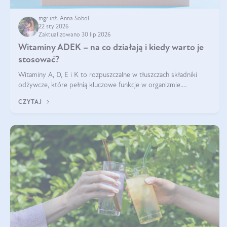
mgr inż. Anna Sobol
22 sty 2026
Zaktualizowano 30 lip 2026
Witaminy ADEK – na co działają i kiedy warto je
stosować?
Witaminy A, D, E i K to rozpuszczalne w tłuszczach składniki
odżywcze, które pełnią kluczowe funkcje w organizmie.
Wspierają zdrowie skóry i wzroku, odporność, prawidłową
CZYTAJ
krzepliwość krwi oraz mineralizację kości.