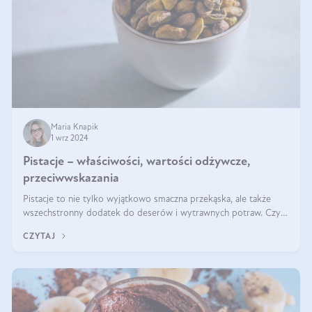
Maria Knapik
1 wrz 2024
Pistacje – właściwości, wartości odżywcze,
przeciwwskazania
Pistacje to nie tylko wyjątkowo smaczna przekąska, ale także
wszechstronny dodatek do deserów i wytrawnych potraw. Czy
pistacje są zdrowe? Jakie są ich właściwości? Gdzie rosną i czy
CZYTAJ
każdy może się ni