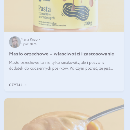
Maria Knapik
3 paź 2024
Masło orzechowe – właściwości i zastosowanie
Masło orzechowe to nie tylko smakowity, ale i pożywny
dodatek do codziennych posiłków. Po czym poznać, że jest
wysokiej jakości? Do jakich przepisów najlepiej je wykorzystać?
Czym różni się od pasty
CZYTAJ