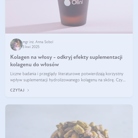
mgr inż. Anna Sobol
3 kwi 2025
Kolagen na włosy - odkryj efekty suplementacji
kolagenu do włosów
Liczne badania i przeglądy literaturowe potwierdzają korzystny
wpływ suplementacji hydrolizowanego kolagenu na skórę. Czy
tak samo jest w przypadku włosów?
CZYTAJ