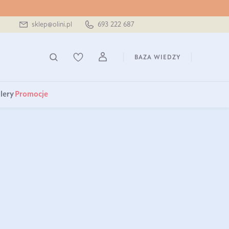
sklep@olini.pl
693 222 687
BAZA WIEDZY
lery
Promocje