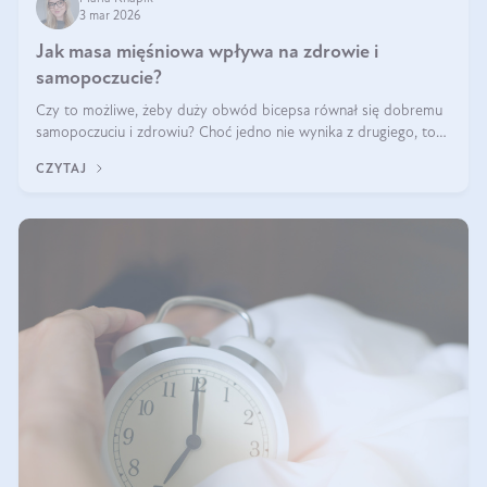
3 mar 2026
Jak masa mięśniowa wpływa na zdrowie i
samopoczucie?
Czy to możliwe, żeby duży obwód bicepsa równał się dobremu
samopoczuciu i zdrowiu? Choć jedno nie wynika z drugiego, to
jest między nimi powiązanie – masa mięśniowa może znacznie
CZYTAJ
poprawić jakość życia. W jaki sposób? W tym wpisie wszystko
wyjaśnimy.