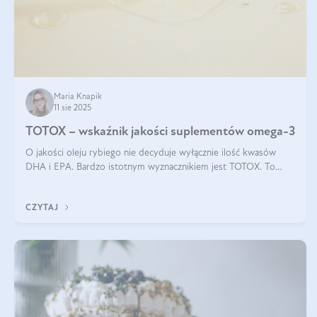
Maria Knapik
11 sie 2025
TOTOX – wskaźnik jakości suplementów omega-3
O jakości oleju rybiego nie decyduje wyłącznie ilość kwasów
DHA i EPA. Bardzo istotnym wyznacznikiem jest TOTOX. To
wskaźnik, który pokazuje skuteczność, świeżość oraz
bezpieczeństwo suplementu?
CZYTAJ