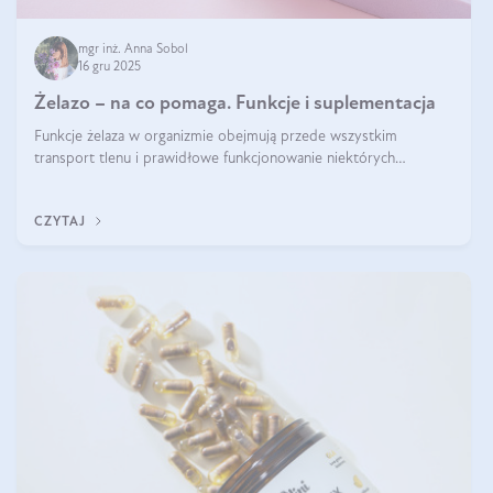
mgr inż. Anna Sobol
16 gru 2025
Żelazo – na co pomaga. Funkcje i suplementacja
Funkcje żelaza w organizmie obejmują przede wszystkim
transport tlenu i prawidłowe funkcjonowanie niektórych
enzymów. Żelazo odpowiada też za działanie układu
immunologicznego i nerwowego, szczególnie na wczesnym
CZYTAJ
etapie życia.