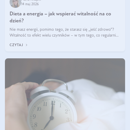
14 maj 2026
Dieta a energia – jak wspierać witalność na co
dzień?
Nie masz energii, pomimo tego, że starasz się „jeść zdrowo”?
Witalność to efekt wielu czynników – w tym tego, co regularnie
ląduje na talerzu. Zapotrzebowanie na składniki odżywcze różni
CZYTAJ
się w zależności od osoby