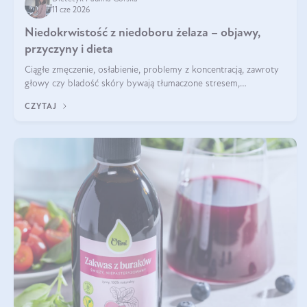
11 cze 2026
Niedokrwistość z niedoboru żelaza – objawy,
przyczyny i dieta
Ciągłe zmęczenie, osłabienie, problemy z koncentracją, zawroty
głowy czy bladość skóry bywają tłumaczone stresem,
przepracowaniem lub niedoborem snu. Tymczasem ich przyczyną
CZYTAJ
może być niedokrwistość z niedoboru żelaza.