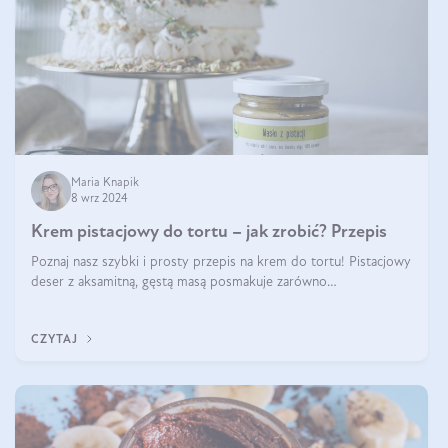
Maria Knapik
8 wrz 2024
Krem pistacjowy do tortu – jak zrobić? Przepis
Poznaj nasz szybki i prosty przepis na krem do tortu! Pistacjowy
deser z aksamitną, gęstą masą posmakuje zarówno
domownikom, jak i gościom. Dzięki niemu każdy kawałek ciasta
będzie prawdziwą ucztą dla
CZYTAJ