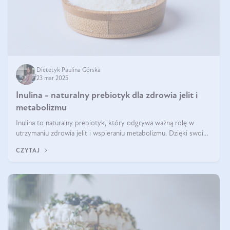
Dietetyk Paulina Górska
23 mar 2025
Inulina - naturalny prebiotyk dla zdrowia jelit i
metabolizmu
Inulina to naturalny prebiotyk, który odgrywa ważną rolę w
utrzymaniu zdrowia jelit i wspieraniu metabolizmu. Dzięki swoim
właściwościom wspomaga rozwój dobroczynnych bakterii
CZYTAJ
jelitowych, co ma pozy