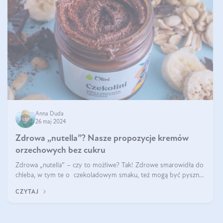
Anna Duda
26 maj 2024
Zdrowa „nutella”? Nasze propozycje kremów
orzechowych bez cukru
Zdrowa „nutella” – czy to możliwe? Tak! Zdrowe smarowidła do
chleba, w tym te o czekoladowym smaku, też mogą być pyszne.
Przeczytaj nasz artykuł i dowiedz się więcej!
CZYTAJ