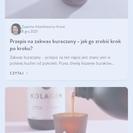
Zuzanna Adamkiewicz-Kiwer
8 gru 2025
Przepis na zakwas buraczany - jak go zrobić krok
po kroku?
Zakwas buraczany - przepis na ten napój jest znany jest w
polskiej kuchni od pokoleń. Przez chwilę kiszenie buraków
czerwonych zostało zapomniane, by w ostatnim czasie powrócić
CZYTAJ
na fali popularności na