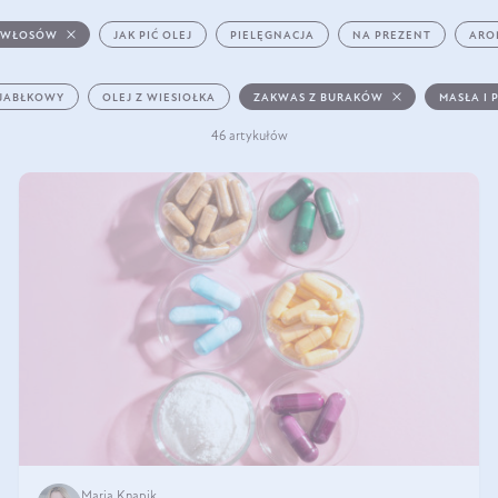
 WŁOSÓW
JAK PIĆ OLEJ
PIELĘGNACJA
NA PREZENT
ARO
 JABŁKOWY
OLEJ Z WIESIOŁKA
ZAKWAS Z BURAKÓW
MASŁA I 
46 artykułów
Maria Knapik