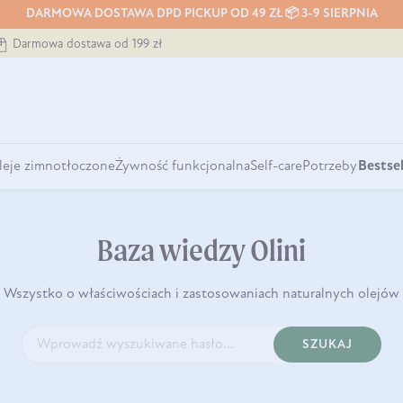
DARMOWA DOSTAWA DPD PICKUP OD 49 ZŁ 📦 3-9 SIERPNIA
Darmowa dostawa od 199 zł
leje zimnotłoczone
Żywność funkcjonalna
Self-care
Potrzeby
Bestsel
Baza wiedzy Olini
Wszystko o właściwościach i zastosowaniach naturalnych olejów
SZUKAJ