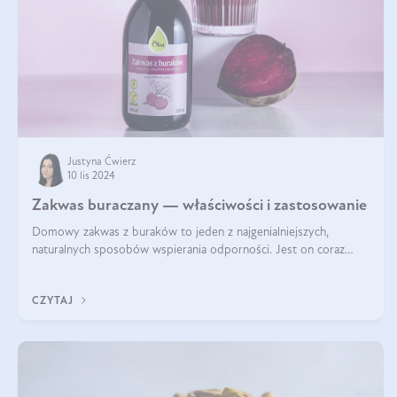
Justyna Ćwierz
10 lis 2024
Zakwas buraczany — właściwości i zastosowanie
Domowy zakwas z buraków to jeden z najgenialniejszych,
naturalnych sposobów wspierania odporności. Jest on coraz
częstszym elementem diety wielu z Was. Naturalny zakwas
buraczany zachowuje pełnię sw
CZYTAJ