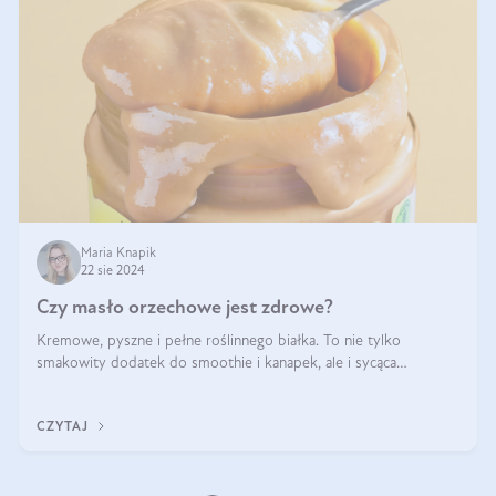
Maria Knapik
22 sie 2024
Czy masło orzechowe jest zdrowe?
Kremowe, pyszne i pełne roślinnego białka. To nie tylko
smakowity dodatek do smoothie i kanapek, ale i sycąca
przekąska dla całej rodziny. Czy warto jeść masło orzechowe?
Jakie są korzyści zdrowotne
CZYTAJ