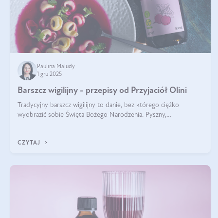
Paulina Maludy
1 gru 2025
Barszcz wigilijny - przepisy od Przyjaciół Olini
Tradycyjny barszcz wigilijny to danie, bez którego ciężko
wyobrazić sobie Święta Bożego Narodzenia. Pyszny,
aromatyczny, esencjonalny, pachnący grzybami, o pięknym
klarownym kolorze. W czym tkwi tajem
CZYTAJ