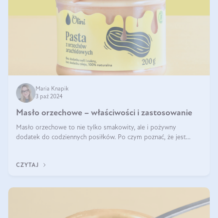
Maria Knapik
3 paź 2024
Masło orzechowe – właściwości i zastosowanie
Masło orzechowe to nie tylko smakowity, ale i pożywny
dodatek do codziennych posiłków. Po czym poznać, że jest
wysokiej jakości? Do jakich przepisów najlepiej je wykorzystać?
Czym różni się od pasty
CZYTAJ