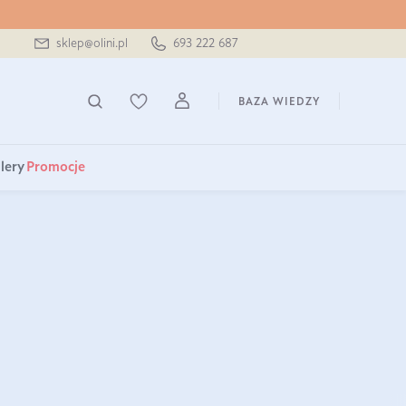
sklep@olini.pl
693 222 687
BAZA WIEDZY
lery
Promocje