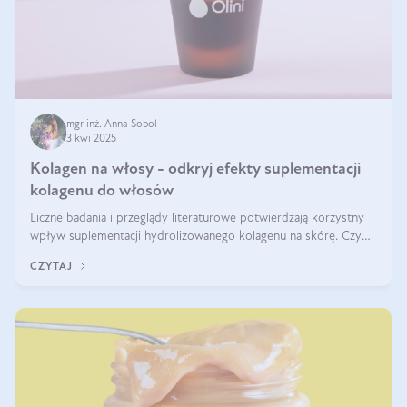
mgr inż. Anna Sobol
3 kwi 2025
Kolagen na włosy - odkryj efekty suplementacji
kolagenu do włosów
Liczne badania i przeglądy literaturowe potwierdzają korzystny
wpływ suplementacji hydrolizowanego kolagenu na skórę. Czy
tak samo jest w przypadku włosów?
CZYTAJ