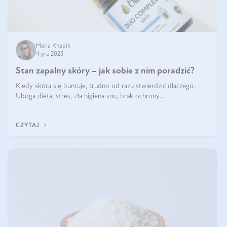
Maria Knapik
4 gru 2025
Stan zapalny skóry – jak sobie z nim poradzić?
Kiedy skóra się buntuje, trudno od razu stwierdzić dlaczego.
Uboga dieta, stres, zła higiena snu, brak ochrony
przeciwsłonecznej – powodów nasilenia stanów zapalnych może
być wiele. Jak poradzić sobie z ich przyczynami i skutkami?
CZYTAJ