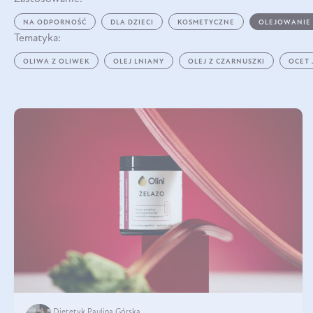
NA ODPORNOŚĆ
DLA DZIECI
KOSMETYCZNE
OLEJOWANIE
Tematyka:
OLIWA Z OLIWEK
OLEJ LNIANY
OLEJ Z CZARNUSZKI
OCET
Dietetyk Paulina Górska