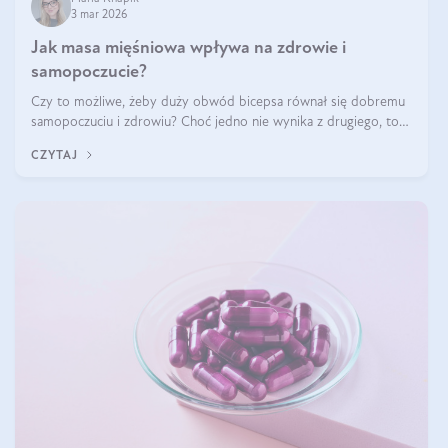
3 mar 2026
Jak masa mięśniowa wpływa na zdrowie i
samopoczucie?
Czy to możliwe, żeby duży obwód bicepsa równał się dobremu
samopoczuciu i zdrowiu? Choć jedno nie wynika z drugiego, to
jest między nimi powiązanie – masa mięśniowa może znacznie
CZYTAJ
poprawić jakość życia. W jaki sposób? W tym wpisie wszystko
wyjaśnimy.