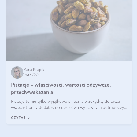
Maria Knapik
1 wrz 2024
Pistacje – właściwości, wartości odżywcze,
przeciwwskazania
Pistacje to nie tylko wyjątkowo smaczna przekąska, ale także
wszechstronny dodatek do deserów i wytrawnych potraw. Czy
pistacje są zdrowe? Jakie są ich właściwości? Gdzie rosną i czy
CZYTAJ
każdy może się ni