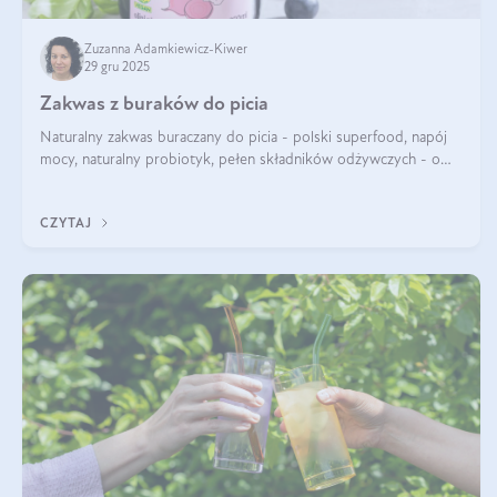
Zuzanna Adamkiewicz-Kiwer
29 gru 2025
Zakwas z buraków do picia
Naturalny zakwas buraczany do picia - polski superfood, napój
mocy, naturalny probiotyk, pełen składników odżywczych - o
zakwasie z buraka mówi się w samych superlatywach. Niektórzy
z Was usłyszeli o
CZYTAJ