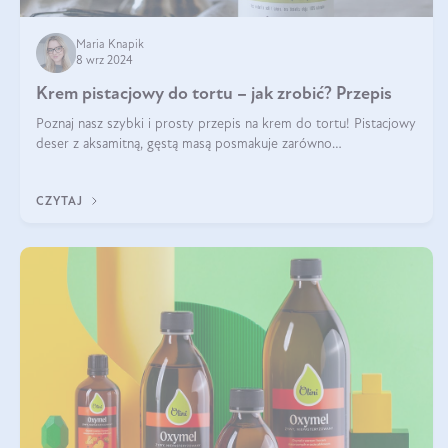
Maria Knapik
8 wrz 2024
Krem pistacjowy do tortu – jak zrobić? Przepis
Poznaj nasz szybki i prosty przepis na krem do tortu! Pistacjowy
deser z aksamitną, gęstą masą posmakuje zarówno
domownikom, jak i gościom. Dzięki niemu każdy kawałek ciasta
będzie prawdziwą ucztą dla
CZYTAJ