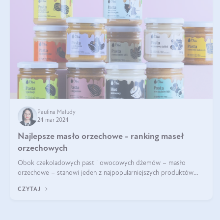
Paulina Maludy
24 mar 2024
Najlepsze masło orzechowe - ranking maseł
orzechowych
Obok czekoladowych past i owocowych dżemów – masło
orzechowe – stanowi jeden z najpopularniejszych produktów
żywieniowych i element wielu diet. Dobre masło orzechowe
CZYTAJ
naturalne to skarbnica protein ora