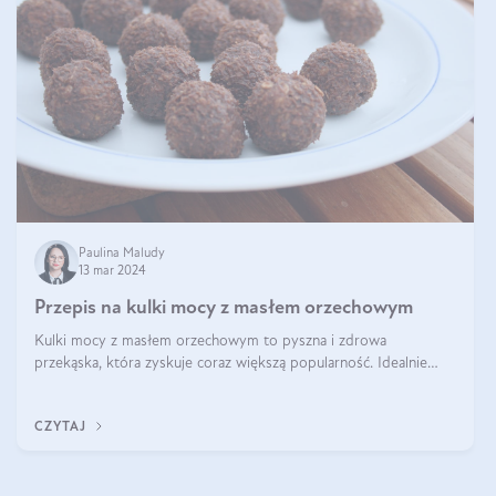
Paulina Maludy
13 mar 2024
Przepis na kulki mocy z masłem orzechowym
Kulki mocy z masłem orzechowym to pyszna i zdrowa
przekąska, która zyskuje coraz większą popularność. Idealnie
sprawdza się jako energetyczny dodatek do diety czy zdrowe
słodycze. Czym są te pyszne ku
CZYTAJ