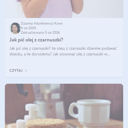
Zuzanna Adamkiewicz-Kiwer
4 sie 2024
Zaktualizowano 5 sie 2026
Jak pić olej z czarnuszki?
Jak pić olej z czarnuszki? Ile oleju z czarnuszki dziennie podawać
dziecku, a ile dorosłemu? Jak stosować olej z czarnuszki w
pielęgnacji? Jak powinno wyglądać dawkowanie oleju z
czarnuszki? Kto nie p
CZYTAJ