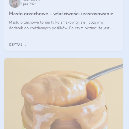
3 paź 2024
Masło orzechowe – właściwości i zastosowanie
Masło orzechowe to nie tylko smakowity, ale i pożywny
dodatek do codziennych posiłków. Po czym poznać, że jest
wysokiej jakości? Do jakich przepisów najlepiej je wykorzystać?
Czym różni się od pasty
CZYTAJ