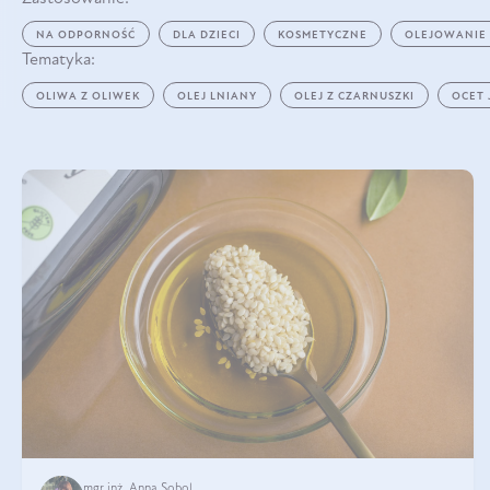
NA ODPORNOŚĆ
DLA DZIECI
KOSMETYCZNE
OLEJOWANIE
Tematyka:
OLIWA Z OLIWEK
OLEJ LNIANY
OLEJ Z CZARNUSZKI
OCET
mgr inż. Anna Sobol