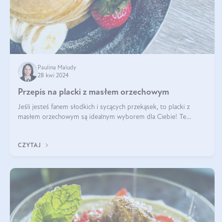
Paulina Maludy
28 kwi 2024
Przepis na placki z masłem orzechowym
Jeśli jesteś fanem słodkich i sycących przekąsek, to placki z
masłem orzechowym są idealnym wyborem dla Ciebie! Te
pyszne placuszki, idealne na śniadanie lub podwieczorek z
pewnością dostarczą Ci ener
CZYTAJ