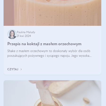
Paulina Maludy
21 kwi 2024
Przepis na koktajl z masłem orzechowym
Shake z masłem orzechowym to doskonały wybór dla osób
poszukujących pożywnego i sycącego napoju. Jego wysoka
zawartość białka sprawia, że jest idealnym uzupełnieniem diety,
szczególnie dla osób aktywn
CZYTAJ