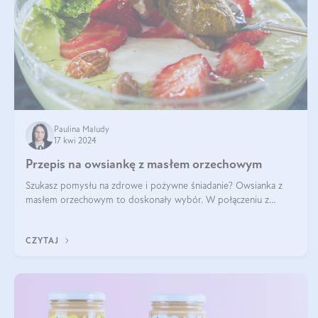
Paulina Maludy
17 kwi 2024
Przepis na owsiankę z masłem orzechowym
Szukasz pomysłu na zdrowe i pożywne śniadanie? Owsianka z
masłem orzechowym to doskonały wybór. W połączeniu z
dodatkami takimi jak banany, orzechy i syrop klonowy, stworzy
idealną kombinację smaków o
CZYTAJ