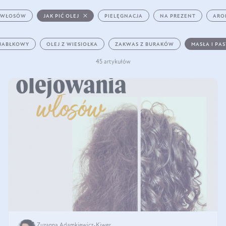
 WŁOSÓW
JAK PIĆ OLEJ
PIELĘGNACJA
NA PREZENT
ARO
 JABŁKOWY
OLEJ Z WIESIOŁKA
ZAKWAS Z BURAKÓW
MASŁA I PA
45 artykułów
Zuzanna Adamkiewicz-Kiwer