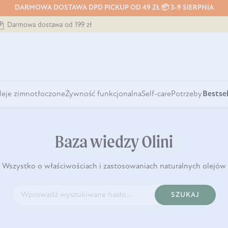
DARMOWA DOSTAWA DPD PICKUP OD 49 ZŁ 📦 3-9 SIERPNIA
Darmowa dostawa od 199 zł
leje zimnotłoczone
Żywność funkcjonalna
Self-care
Potrzeby
Bestsel
Baza wiedzy Olini
Wszystko o właściwościach i zastosowaniach naturalnych olejów
SZUKAJ