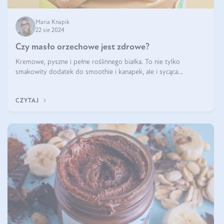
Maria Knapik
22 sie 2024
Czy masło orzechowe jest zdrowe?
Kremowe, pyszne i pełne roślinnego białka. To nie tylko
smakowity dodatek do smoothie i kanapek, ale i sycąca
przekąska dla całej rodziny. Czy warto jeść masło orzechowe?
Jakie są korzyści zdrowotne
CZYTAJ