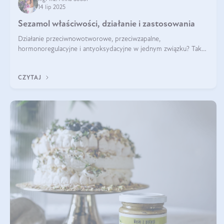
14 lip 2025
Sezamol właściwości, działanie i zastosowania
Działanie przeciwnowotworowe, przeciwzapalne,
hormonoregulacyjne i antyoksydacyjne w jednym związku? Tak
— to właśnie natura sezamolu, który obecny jest w oleju
sezamowym. Dowiedz się, dlaczego warto wprowadzić go do
CZYTAJ
swojej diety — być może to pierwsza ok