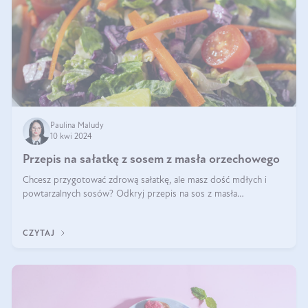
Paulina Maludy
10 kwi 2024
Przepis na sałatkę z sosem z masła orzechowego
Chcesz przygotować zdrową sałatkę, ale masz dość mdłych i
powtarzalnych sosów? Odkryj przepis na sos z masła
orzechowego i sosu sojowego, idealny zdrowy sos orzechowy
do sałatki, którą przygotowała dl
CZYTAJ