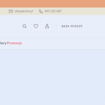
sklep@olini.pl
693 222 687
BAZA WIEDZY
lery
Promocje