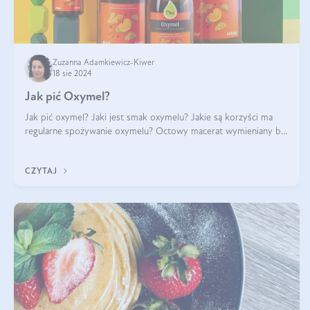
Zuzanna Adamkiewicz-Kiwer
18 sie 2024
Jak pić Oxymel?
Jak pić oxymel? Jaki jest smak oxymelu? Jakie są korzyści ma
regularne spożywanie oxymelu? Octowy macerat wymieniany był
jak lek już w renesansowych farmakopeach. Obecnie wraca do
łask. Nie mogło zabr
CZYTAJ