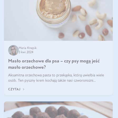
Maria Knapik
3 kwi 2024
Masło orzechowe dla psa – czy psy mogą jeść
masło orzechowe?
Aksamitna orzechowa pasta to przekąska, którą uwielbia wiele
osób. Ten pyszny krem kochają także nasi czworonożni
przyjaciele. W jaki sposób mogę psu podać masło orzechowe?
CZYTAJ
Czy jest ono bezpieczne d