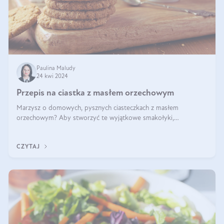
Paulina Maludy
24 kwi 2024
Przepis na ciastka z masłem orzechowym
Marzysz o domowych, pysznych ciasteczkach z masłem
orzechowym? Aby stworzyć te wyjątkowe smakołyki,
potrzebujesz kilku prostych składników takich jak masło
orzechowe, jajko, kawałki orzechów, mąka psz
CZYTAJ