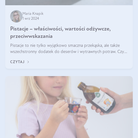
Maria Knapik
1 wrz 2024
Pistacje – właściwości, wartości odżywcze,
przeciwwskazania
Pistacje to nie tylko wyjątkowo smaczna przekąska, ale także
wszechstronny dodatek do deserów i wytrawnych potraw. Czy
pistacje są zdrowe? Jakie są ich właściwości? Gdzie rosną i czy
CZYTAJ
każdy może się ni