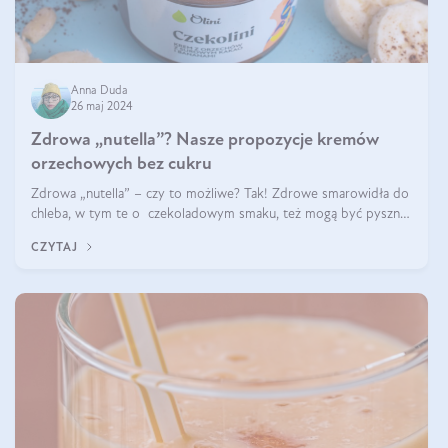
Anna Duda
26 maj 2024
Zdrowa „nutella”? Nasze propozycje kremów
orzechowych bez cukru
Zdrowa „nutella” – czy to możliwe? Tak! Zdrowe smarowidła do
chleba, w tym te o czekoladowym smaku, też mogą być pyszne.
Przeczytaj nasz artykuł i dowiedz się więcej!
CZYTAJ