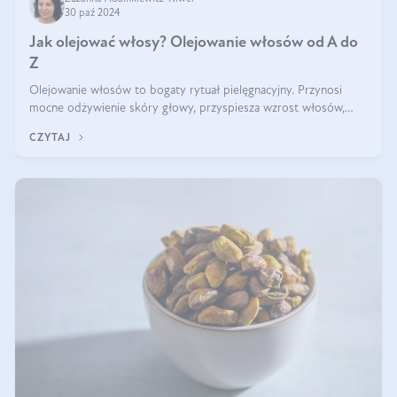
30 paź 2024
Jak olejować włosy? Olejowanie włosów od A do
Z
Olejowanie włosów to bogaty rytuał pielęgnacyjny. Przynosi
mocne odżywienie skóry głowy, przyspiesza wzrost włosów,
wspiera przy walce z łupieżem i ŁZS, zamyka nawilżenie we
CZYTAJ
wnętrzu włosa. Brzmi ekskl