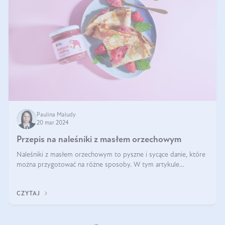
Paulina Maludy
20 mar 2024
Przepis na naleśniki z masłem orzechowym
Naleśniki z masłem orzechowym to pyszne i sycące danie, które
można przygotować na różne sposoby. W tym artykule
przedstawimy przepisy na naleśniki z masłem orzechowym
zaproponujemy różne warianty i d
CZYTAJ