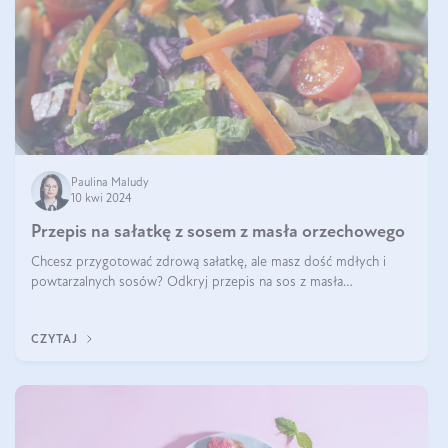
Paulina Maludy
10 kwi 2024
Przepis na sałatkę z sosem z masła orzechowego
Chcesz przygotować zdrową sałatkę, ale masz dość mdłych i
powtarzalnych sosów? Odkryj przepis na sos z masła
orzechowego i sosu sojowego, idealny zdrowy sos orzechowy
do sałatki, którą przygotowała dl
CZYTAJ