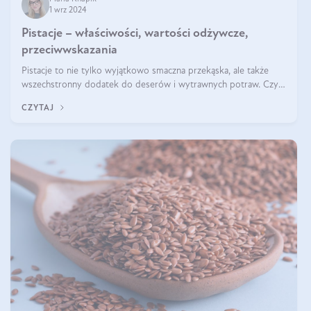
1 wrz 2024
Pistacje – właściwości, wartości odżywcze,
przeciwwskazania
Pistacje to nie tylko wyjątkowo smaczna przekąska, ale także
wszechstronny dodatek do deserów i wytrawnych potraw. Czy
pistacje są zdrowe? Jakie są ich właściwości? Gdzie rosną i czy
CZYTAJ
każdy może się ni