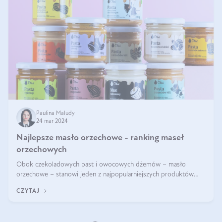
Paulina Maludy
24 mar 2024
Najlepsze masło orzechowe - ranking maseł
orzechowych
Obok czekoladowych past i owocowych dżemów – masło
orzechowe – stanowi jeden z najpopularniejszych produktów
żywieniowych i element wielu diet. Dobre masło orzechowe
CZYTAJ
naturalne to skarbnica protein ora