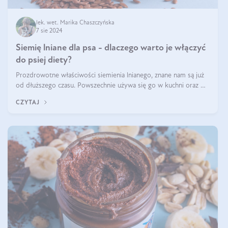
lek. wet. Marika Chaszczyńska
7 sie 2024
Siemię lniane dla psa - dlaczego warto je włączyć
do psiej diety?
Prozdrowotne właściwości siemienia lnianego, znane nam są już
od dłuższego czasu. Powszechnie używa się go w kuchni oraz w
produktach kosmetycznych dla ludzi. Mało osób wie, że te same
CZYTAJ
właściwości odn