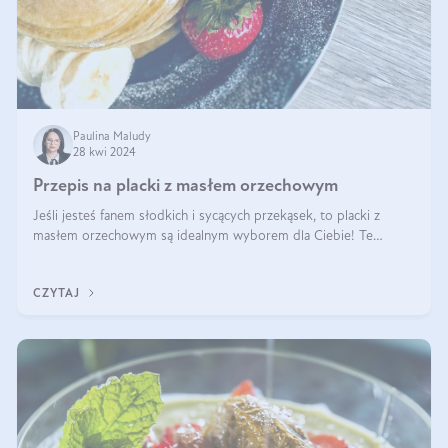
Paulina Maludy
28 kwi 2024
Przepis na placki z masłem orzechowym
Jeśli jesteś fanem słodkich i sycących przekąsek, to placki z
masłem orzechowym są idealnym wyborem dla Ciebie! Te
pyszne placuszki, idealne na śniadanie lub podwieczorek z
pewnością dostarczą Ci ener
CZYTAJ