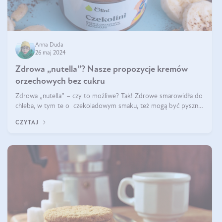
Anna Duda
26 maj 2024
Zdrowa „nutella”? Nasze propozycje kremów
orzechowych bez cukru
Zdrowa „nutella” – czy to możliwe? Tak! Zdrowe smarowidła do
chleba, w tym te o czekoladowym smaku, też mogą być pyszne.
Przeczytaj nasz artykuł i dowiedz się więcej!
CZYTAJ