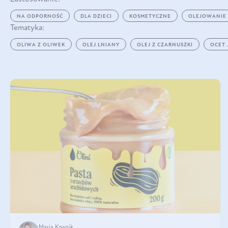
NA ODPORNOŚĆ
DLA DZIECI
KOSMETYCZNE
OLEJOWANIE
Tematyka:
OLIWA Z OLIWEK
OLEJ LNIANY
OLEJ Z CZARNUSZKI
OCET
Maria Knapik