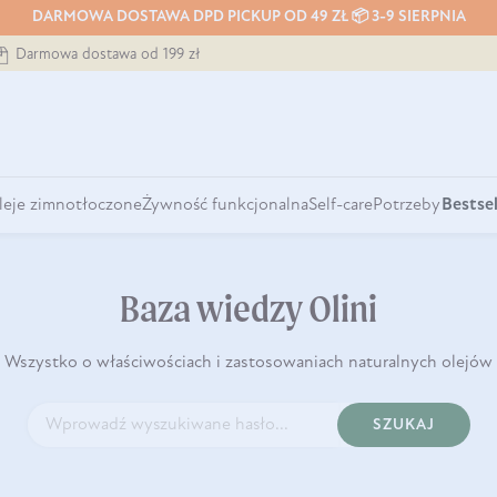
DARMOWA DOSTAWA DPD PICKUP OD 49 ZŁ 📦 3-9 SIERPNIA
Darmowa dostawa od 199 zł
leje zimnotłoczone
Żywność funkcjonalna
Self-care
Potrzeby
Bestsel
Baza wiedzy Olini
Wszystko o właściwościach i zastosowaniach naturalnych olejów
SZUKAJ