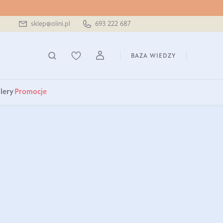
sklep@olini.pl
693 222 687
BAZA WIEDZY
lery
Promocje