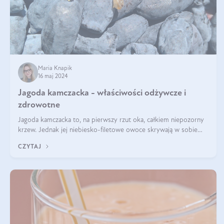
Maria Knapik
16 maj 2024
Jagoda kamczacka - właściwości odżywcze i
zdrowotne
Jagoda kamczacka to, na pierwszy rzut oka, całkiem niepozorny
krzew. Jednak jej niebiesko-filetowe owoce skrywają w sobie
wiele dobra. Jakie właściwości ma jagoda kamczacka? Poznasz je
CZYTAJ
w tym wpisie!