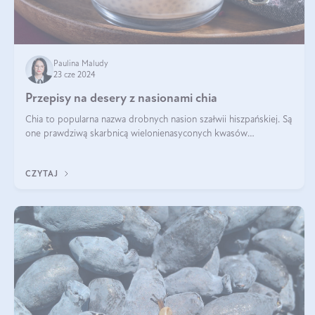
Paulina Maludy
23 cze 2024
Przepisy na desery z nasionami chia
Chia to popularna nazwa drobnych nasion szałwii hiszpańskiej. Są
one prawdziwą skarbnicą wielonienasyconych kwasów
tłuszczowych, białka, witamin i minerałów. W ostatnich latach ich
stosowanie stało si
CZYTAJ