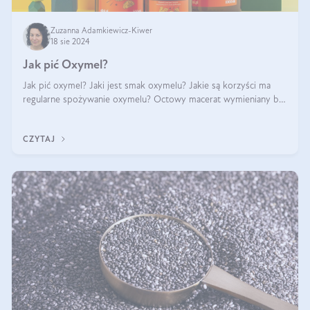
Zuzanna Adamkiewicz-Kiwer
18 sie 2024
Jak pić Oxymel?
Jak pić oxymel? Jaki jest smak oxymelu? Jakie są korzyści ma
regularne spożywanie oxymelu? Octowy macerat wymieniany był
jak lek już w renesansowych farmakopeach. Obecnie wraca do
łask. Nie mogło zabr
CZYTAJ