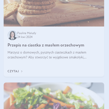
Paulina Maludy
24 kwi 2024
Przepis na ciastka z masłem orzechowym
Marzysz o domowych, pysznych ciasteczkach z masłem
orzechowym? Aby stworzyć te wyjątkowe smakołyki,
potrzebujesz kilku prostych składników takich jak masło
orzechowe, jajko, kawałki orzechów, mąka psz
CZYTAJ