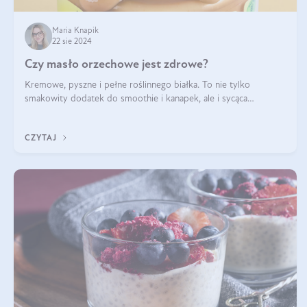
Maria Knapik
22 sie 2024
Czy masło orzechowe jest zdrowe?
Kremowe, pyszne i pełne roślinnego białka. To nie tylko
smakowity dodatek do smoothie i kanapek, ale i sycąca
przekąska dla całej rodziny. Czy warto jeść masło orzechowe?
Jakie są korzyści zdrowotne
CZYTAJ