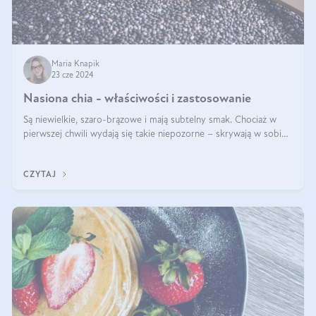
Maria Knapik
23 cze 2024
Nasiona chia - właściwości i zastosowanie
Są niewielkie, szaro-brązowe i mają subtelny smak. Chociaż w
pierwszej chwili wydają się takie niepozorne – skrywają w sobie
wiele cennych właściwości. Nasion chia nie brakuje w dietach
celebrytów, sp
CZYTAJ