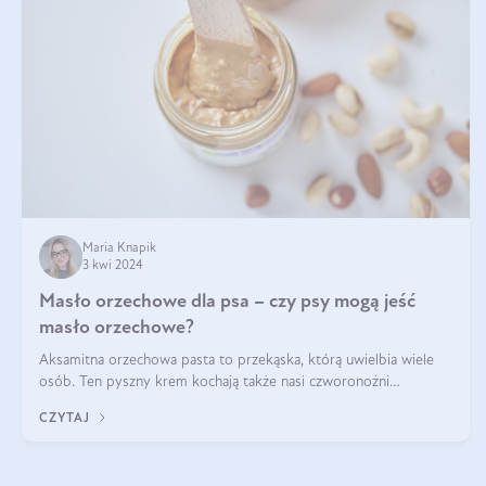
Maria Knapik
3 kwi 2024
Masło orzechowe dla psa – czy psy mogą jeść
masło orzechowe?
Aksamitna orzechowa pasta to przekąska, którą uwielbia wiele
osób. Ten pyszny krem kochają także nasi czworonożni
przyjaciele. W jaki sposób mogę psu podać masło orzechowe?
CZYTAJ
Czy jest ono bezpieczne d