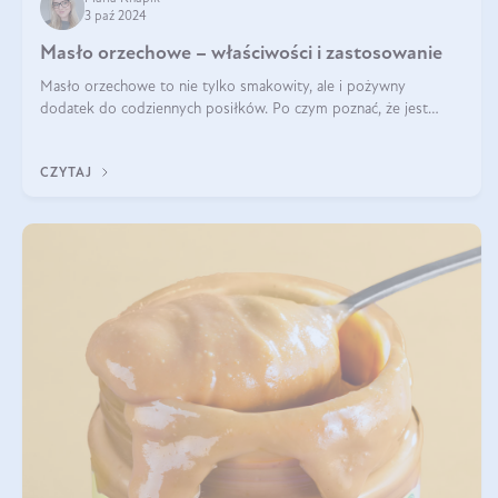
3 paź 2024
Masło orzechowe – właściwości i zastosowanie
Masło orzechowe to nie tylko smakowity, ale i pożywny
dodatek do codziennych posiłków. Po czym poznać, że jest
wysokiej jakości? Do jakich przepisów najlepiej je wykorzystać?
Czym różni się od pasty
CZYTAJ