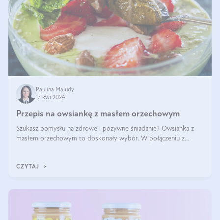
Paulina Maludy
17 kwi 2024
Przepis na owsiankę z masłem orzechowym
Szukasz pomysłu na zdrowe i pożywne śniadanie? Owsianka z
masłem orzechowym to doskonały wybór. W połączeniu z
dodatkami takimi jak banany, orzechy i syrop klonowy, stworzy
idealną kombinację smaków o
CZYTAJ