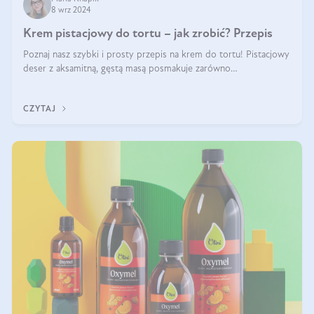
8 wrz 2024
Krem pistacjowy do tortu – jak zrobić? Przepis
Poznaj nasz szybki i prosty przepis na krem do tortu! Pistacjowy
deser z aksamitną, gęstą masą posmakuje zarówno
domownikom, jak i gościom. Dzięki niemu każdy kawałek ciasta
będzie prawdziwą ucztą dla
CZYTAJ