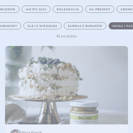
 WŁOSÓW
JAK PIĆ OLEJ
PIELĘGNACJA
NA PREZENT
AROMA
 JABŁKOWY
OLEJ Z WIESIOŁKA
ZAKWAS Z BURAKÓW
MASŁA I PA
42 artykułów
Maria Knapik