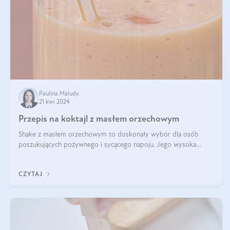
Paulina Maludy
21 kwi 2024
Przepis na koktajl z masłem orzechowym
Shake z masłem orzechowym to doskonały wybór dla osób
poszukujących pożywnego i sycącego napoju. Jego wysoka
zawartość białka sprawia, że jest idealnym uzupełnieniem diety,
szczególnie dla osób aktywn
CZYTAJ