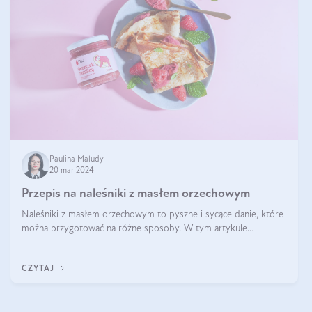
Paulina Maludy
20 mar 2024
Przepis na naleśniki z masłem orzechowym
Naleśniki z masłem orzechowym to pyszne i sycące danie, które
można przygotować na różne sposoby. W tym artykule
przedstawimy przepisy na naleśniki z masłem orzechowym
zaproponujemy różne warianty i d
CZYTAJ