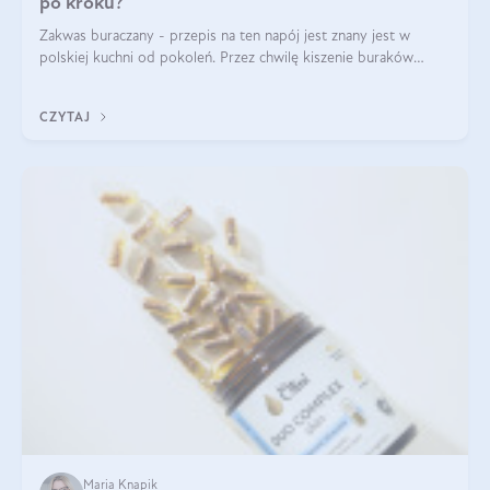
po kroku?
Zakwas buraczany - przepis na ten napój jest znany jest w
polskiej kuchni od pokoleń. Przez chwilę kiszenie buraków
czerwonych zostało zapomniane, by w ostatnim czasie powrócić
na fali popularności na
CZYTAJ
Maria Knapik