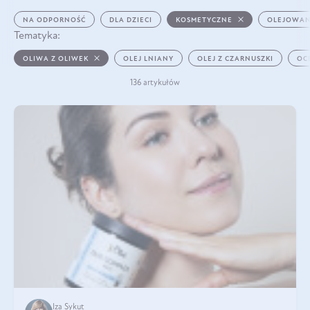
NA ODPORNOŚĆ
DLA DZIECI
KOSMETYCZNE
OLEJOWAN
Tematyka:
OLIWA Z OLIWEK
OLEJ LNIANY
OLEJ Z CZARNUSZKI
OC
136 artykułów
Iza Sykut