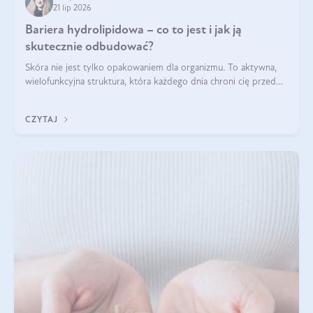
21 lip 2026
Bariera hydrolipidowa – co to jest i jak ją
skutecznie odbudować?
Skóra nie jest tylko opakowaniem dla organizmu. To aktywna,
wielofunkcyjna struktura, która każdego dnia chroni cię przed
utratą wody, wahaniami temperatury i czynnikami
środowiskowymi. Jednym z jej kluczowych elementów jest
CZYTAJ
bariera hydrolipidowa.