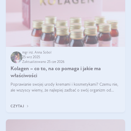
mgr inż. Anna Sobol
25 wrz 2025
Zaktualizowano 25 cze 2026
Kolagen – co to, na co pomaga i jakie ma
właściwości
Poprawianie swojej urody kremami i kosmetykami? Czemu nie,
ale wszyscy wiemy, że najlepiej zadbać o swój organizm od
wewnątrz — to solidna podstawa do tego, by nasz wygląd
zewnętrzny prezentował się zdrowo i atrakcyjnie. Stosowanie
CZYTAJ
wysokiej jakości suplem