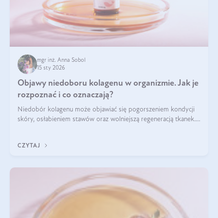
mgr inż. Anna Sobol
15 sty 2026
Objawy niedoboru kolagenu w organizmie. Jak je
rozpoznać i co oznaczają?
Niedobór kolagenu może objawiać się pogorszeniem kondycji
skóry, osłabieniem stawów oraz wolniejszą regeneracją tkanek.
Do najczęstszych sygnałów należą utrata jędrności i
elastyczności skóry, bóle stawów, łamliwość paznokci oraz
CZYTAJ
osłabienie włosów.