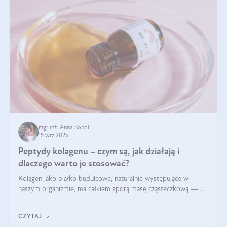
mgr inż. Anna Sobol
15 wrz 2025
Peptydy kolagenu – czym są, jak działają i
dlaczego warto je stosować?
Kolagen jako białko budulcowe, naturalnie występujące w
naszym organizmie, ma całkiem sporą masę cząsteczkową —
nawet do 300 kDa. Jeśli chcielibyśmy suplementować go w tej
formie, byłby trudno strawialny. Aby był lepiej przyswajalny i
CZYTAJ
bardziej biodostępny