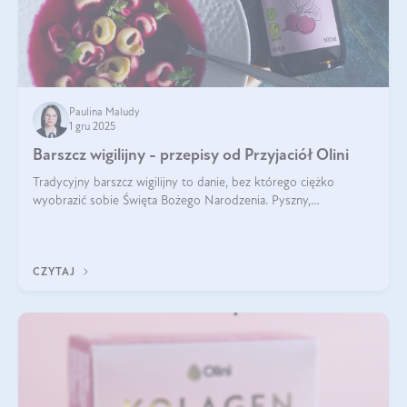
Paulina Maludy
1 gru 2025
Barszcz wigilijny - przepisy od Przyjaciół Olini
Tradycyjny barszcz wigilijny to danie, bez którego ciężko
wyobrazić sobie Święta Bożego Narodzenia. Pyszny,
aromatyczny, esencjonalny, pachnący grzybami, o pięknym
klarownym kolorze. W czym tkwi tajem
CZYTAJ