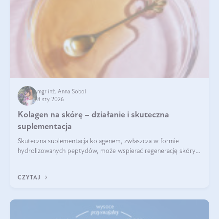
mgr inż. Anna Sobol
8 sty 2026
Kolagen na skórę – działanie i skuteczna
suplementacja
Skuteczna suplementacja kolagenem, zwłaszcza w formie
hydrolizowanych peptydów, może wspierać regenerację skóry i
poprawiać jej wygląd, jeśli jest połączona z odpowiednią dietą i
regularnością stosowania.
CZYTAJ