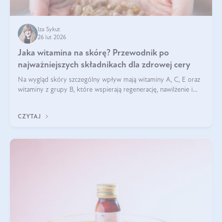
Iza Sykut
26 lut 2026
Jaka witamina na skórę? Przewodnik po
najważniejszych składnikach dla zdrowej cery
Na wygląd skóry szczególny wpływ mają witaminy A, C, E oraz
witaminy z grupy B, które wspierają regenerację, nawilżenie i
ochronę przed stresem oksydacyjnym. Odpowiednia podaż
tych witamin wspiera elastyczność skóry i jej naturalny blask.
CZYTAJ