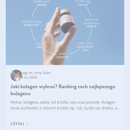
mgr inż. Anna Sobol
1 sty 2026
Jaki kolagen wybrać? Ranking cech najlepszego
kolagenu
Wybór kolagenu zależy od źródła, celu oraz potrzeb. Kolagen
może pochodzić z różnych źródeł, np. ryb, bydła czy drobiu, a
każdy typ ma swoje unikatowe właściwości. Dla skóry najlepiej
sprawdza się kolagen rybi, a dla wspierania stawów — kolagen
CZYTAJ
bydlęcy.