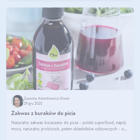
Zuzanna Adamkiewicz-Kiwer
29 gru 2025
Zakwas z buraków do picia
Naturalny zakwas buraczany do picia - polski superfood, napój
mocy, naturalny probiotyk, pełen składników odżywczych - o
zakwasie z buraka mówi się w samych superlatywach. Niektórzy