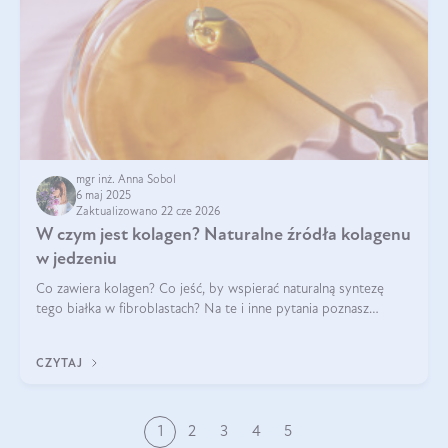
mgr inż. Anna Sobol
6 maj 2025
Zaktualizowano 22 cze 2026
W czym jest kolagen? Naturalne źródła kolagenu
w jedzeniu
Co zawiera kolagen? Co jeść, by wspierać naturalną syntezę
tego białka w fibroblastach? Na te i inne pytania poznasz
odpowiedź w tym artykule.
CZYTAJ
1
2
3
4
5