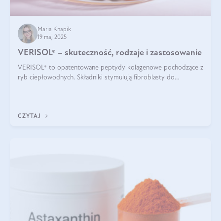
Maria Knapik
19 maj 2025
VERISOL® – skuteczność, rodzaje i zastosowanie
VERISOL® to opatentowane peptydy kolagenowe pochodzące z
ryb ciepłowodnych. Składniki stymulują fibroblasty do
produkcji kolagenu i elastyny w skórze. Kolagen VERISOL®
zapewnia wysoką biodostępność i umożliwia skuteczne dotarcie
do komórek skóry.
CZYTAJ