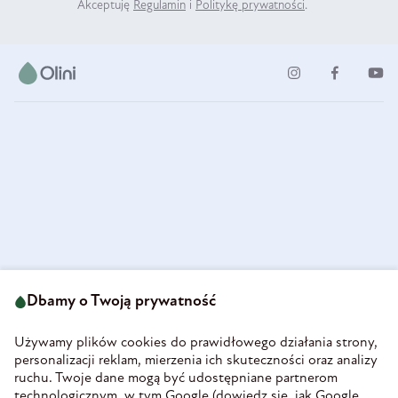
Akceptuję
Regulamin
i
Politykę prywatności
.
ul. Strzegomska 49
693 222 687
58-160 Świebodzice
Dbamy o Twoją prywatność
sklep@olini.pl
Polska
NIP 8860027066
Używamy plików cookies do prawidłowego działania strony,
REGON 890213034
personalizacji reklam, mierzenia ich skuteczności oraz analizy
ruchu. Twoje dane mogą być udostępniane partnerom
INFORMACJE
technologicznym, w tym Google (
dowiedz się, jak Google