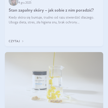
4 gru 2025
Stan zapalny skóry – jak sobie z nim poradzić?
Kiedy skóra się buntuje, trudno od razu stwierdzić dlaczego.
Uboga dieta, stres, zła higiena snu, brak ochrony
przeciwsłonecznej – powodów nasilenia stanów zapalnych może
być wiele. Jak poradzić sobie z ich przyczynami i skutkami?
CZYTAJ