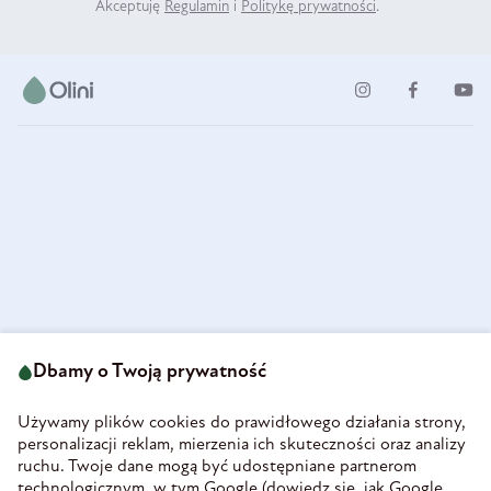
Akceptuję
Regulamin
i
Politykę prywatności
.
ul. Strzegomska 49
693 222 687
58-160 Świebodzice
Dbamy o Twoją prywatność
sklep@olini.pl
Polska
NIP 8860027066
Używamy plików cookies do prawidłowego działania strony,
REGON 890213034
personalizacji reklam, mierzenia ich skuteczności oraz analizy
ruchu. Twoje dane mogą być udostępniane partnerom
INFORMACJE
technologicznym, w tym Google (
dowiedz się, jak Google