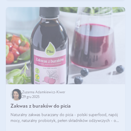
Zuzanna Adamkiewicz-Kiwer
29 gru 2025
Zakwas z buraków do picia
Naturalny zakwas buraczany do picia - polski superfood, napój
mocy, naturalny probiotyk, pełen składników odżywczych - o
zakwasie z buraka mówi się w samych superlatywach. Niektórzy