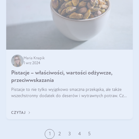
Maria Knapik
1 wrz 2024
Pistacje – właściwości, wartości odżywcze,
przeciwwskazania
Pistacje to nie tylko wyjątkowo smaczna przekąska, ale także
wszechstronny dodatek do deserów i wytrawnych potraw. Czy
pistacje są zdrowe? Jakie są ich właściwości? Gdzie rosną i czy
każdy może się ni
CZYTAJ
1
2
3
4
5