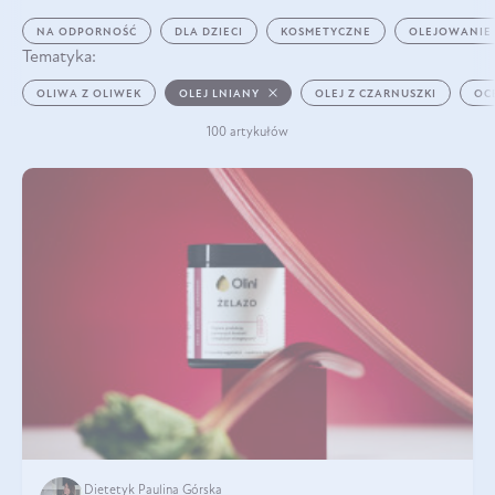
NA ODPORNOŚĆ
DLA DZIECI
KOSMETYCZNE
OLEJOWANIE
Tematyka:
OLIWA Z OLIWEK
OLEJ LNIANY
OLEJ Z CZARNUSZKI
OC
100 artykułów
Dietetyk Paulina Górska