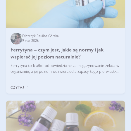
Dietetyk Paulina Górska
9 mar 2026
Ferrytyna – czym jest, jakie są normy i jak
wspierać jej poziom naturalnie?
Ferrytyna to białko odpowiedzialne za magazynowanie żelaza w
organizmie, a jej poziom odzwierciedla zapasy tego pierwiastka.
Warto dowiedzieć się więcej na jej temat, ponieważ niedobór
ferrytyny daje objawy, które mogą utrudniać codzienne
CZYTAJ
funkcjonowanie (