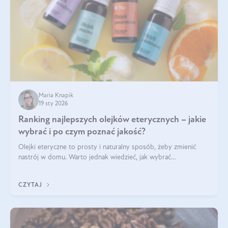
Maria Knapik
19 sty 2026
Ranking najlepszych olejków eterycznych – jakie
wybrać i po czym poznać jakość?
Olejki eteryczne to prosty i naturalny sposób, żeby zmienić
nastrój w domu. Warto jednak wiedzieć, jak wybrać
odpowiednie produkty. Po czym poznać, że są one dobrej
jakości? Jakie olejki eteryczne są najlepsze? Poznaj najważniejsze
CZYTAJ
kryteria wyboru!