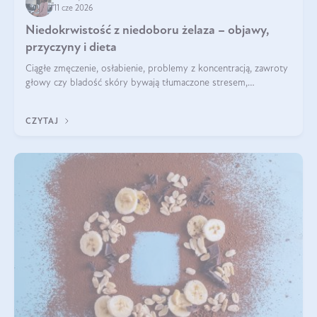
11 cze 2026
Niedokrwistość z niedoboru żelaza – objawy,
przyczyny i dieta
Ciągłe zmęczenie, osłabienie, problemy z koncentracją, zawroty
głowy czy bladość skóry bywają tłumaczone stresem,
przepracowaniem lub niedoborem snu. Tymczasem ich
przyczyną może być niedokrwistość z niedoboru żelaza.
CZYTAJ