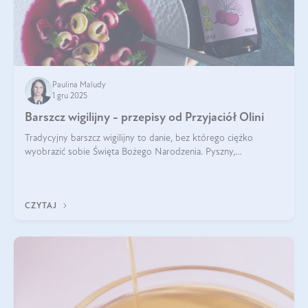
Paulina Maludy
1 gru 2025
Barszcz wigilijny - przepisy od Przyjaciół Olini
Tradycyjny barszcz wigilijny to danie, bez którego ciężko
wyobrazić sobie Święta Bożego Narodzenia. Pyszny,
aromatyczny, esencjonalny, pachnący grzybami, o pięknym
klarownym kolorze. W czym tkwi tajem
CZYTAJ