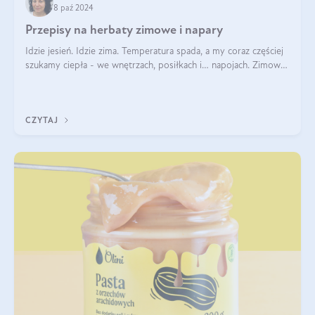
8 paź 2024
Przepisy na herbaty zimowe i napary
Idzie jesień. Idzie zima. Temperatura spada, a my coraz częściej
szukamy ciepła - we wnętrzach, posiłkach i… napojach. Zimowe
herbaty to sposób na odporność, rozgrzewkę i ukojenie. Aby
delektować si
CZYTAJ