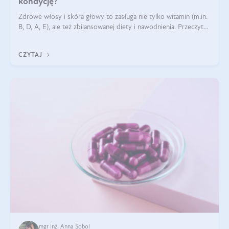
kondycję?
Zdrowe włosy i skóra głowy to zasługa nie tylko witamin (m.in.
B, D, A, E), ale też zbilansowanej diety i nawodnienia. Przeczytaj
nasz artykuł i dowiedz się, które składniki najskuteczniej hamują
wypadanie włosów.
CZYTAJ
mgr inż. Anna Sobol