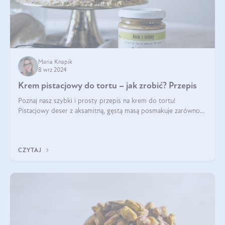
Maria Knapik
8 wrz 2024
Krem pistacjowy do tortu – jak zrobić? Przepis
Poznaj nasz szybki i prosty przepis na krem do tortu!
Pistacjowy deser z aksamitną, gęstą masą posmakuje zarówno
domownikom, jak i gościom. Dzięki niemu każdy kawałek ciasta
będzie prawdziwą ucztą dla
CZYTAJ