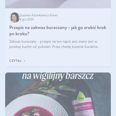
Zuzanna Adamkiewicz-Kiwer
8 gru 2025
Przepis na zakwas buraczany - jak go zrobić krok
po kroku?
Zakwas buraczany - przepis na ten napój jest znany jest w
polskiej kuchni od pokoleń. Przez chwilę kiszenie buraków
czerwonych zostało zapomniane, by w ostatnim czasie powrócić
na fali popularności na
CZYTAJ