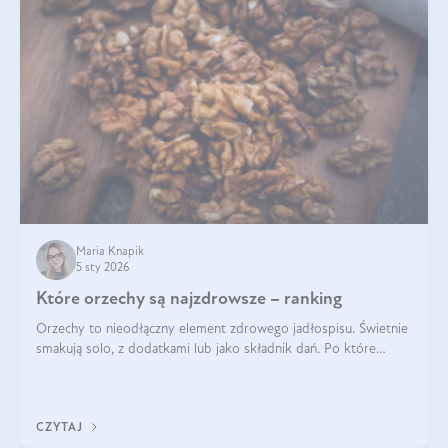
Maria Knapik
5 sty 2026
Które orzechy są najzdrowsze – ranking
Orzechy to nieodłączny element zdrowego jadłospisu. Świetnie
smakują solo, z dodatkami lub jako składnik dań. Po które
orzechy warto sięgać zamiast niezdrowej przekąski? Dowiesz
się z tego tekstu!
CZYTAJ