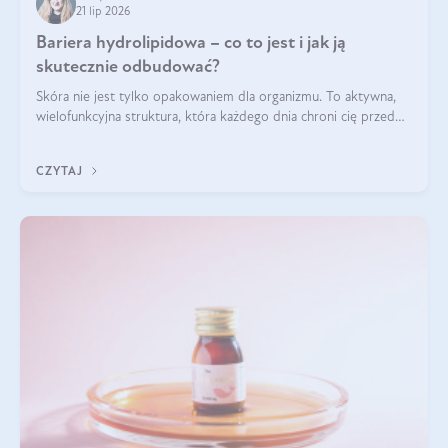
21 lip 2026
Bariera hydrolipidowa – co to jest i jak ją
skutecznie odbudować?
Skóra nie jest tylko opakowaniem dla organizmu. To aktywna,
wielofunkcyjna struktura, która każdego dnia chroni cię przed
utratą wody, wahaniami temperatury i czynnikami
środowiskowymi. Jednym z jej kluczowych elementów jest
CZYTAJ
bariera hydrolipidowa.