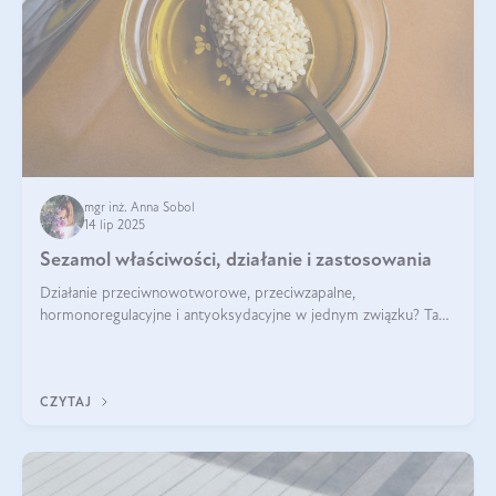
mgr inż. Anna Sobol
14 lip 2025
Sezamol właściwości, działanie i zastosowania
Działanie przeciwnowotworowe, przeciwzapalne,
hormonoregulacyjne i antyoksydacyjne w jednym związku? Tak
— to właśnie natura sezamolu, który obecny jest w oleju
sezamowym. Dowiedz się, dlaczego warto wprowadzić go do
swojej diety — być może to pierwsza ok
CZYTAJ