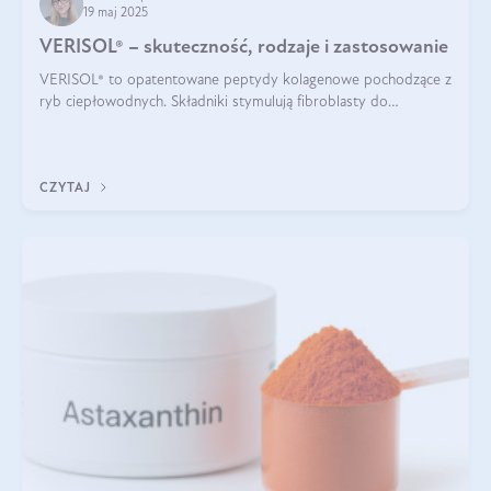
19 maj 2025
VERISOL® – skuteczność, rodzaje i zastosowanie
VERISOL® to opatentowane peptydy kolagenowe pochodzące z
ryb ciepłowodnych. Składniki stymulują fibroblasty do
produkcji kolagenu i elastyny w skórze. Kolagen VERISOL®
zapewnia wysoką biodostępność i umożliwia skuteczne dotarcie
do komórek skóry.
CZYTAJ