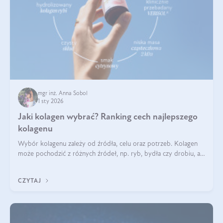
mgr inż. Anna Sobol
1 sty 2026
Jaki kolagen wybrać? Ranking cech najlepszego
kolagenu
Wybór kolagenu zależy od źródła, celu oraz potrzeb. Kolagen
może pochodzić z różnych źródeł, np. ryb, bydła czy drobiu, a
każdy typ ma swoje unikatowe właściwości. Dla skóry najlepiej
sprawdza się kolagen rybi, a dla wspierania stawów — kolagen
CZYTAJ
bydlęcy.