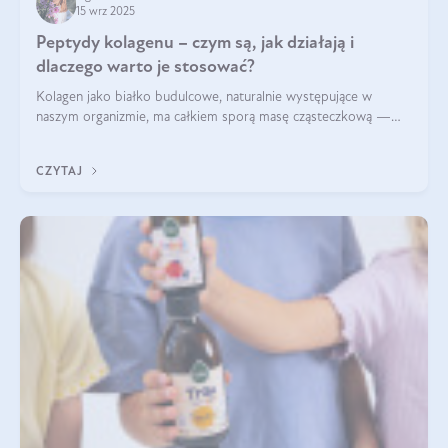
15 wrz 2025
Peptydy kolagenu – czym są, jak działają i
dlaczego warto je stosować?
Kolagen jako białko budulcowe, naturalnie występujące w
naszym organizmie, ma całkiem sporą masę cząsteczkową —
nawet do 300 kDa. Jeśli chcielibyśmy suplementować go w tej
formie, byłby trudno strawialny. Aby był lepiej przyswajalny i
CZYTAJ
bardziej biodostępny