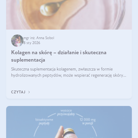
mgr inż. Anna Sobol
8 sty 2026
Kolagen na skórę – działanie i skuteczna
suplementacja
Skuteczna suplementacja kolagenem, zwłaszcza w formie
hydrolizowanych peptydów, może wspierać regenerację skóry i
poprawiać jej wygląd, jeśli jest połączona z odpowiednią dietą i
regularnością stosowania.
CZYTAJ