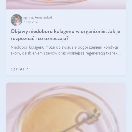
mgr inż. Anna Sobol
15 sty 2026
Objawy niedoboru kolagenu w organizmie. Jak je
rozpoznać i co oznaczają?
Niedobór kolagenu może objawiać się pogorszeniem kondycji
skóry, osłabieniem stawów oraz wolniejszą regeneracją tkanek.
Do najczęstszych sygnałów należą utrata jędrności i
elastyczności skóry, bóle stawów, łamliwość paznokci oraz
CZYTAJ
osłabienie włosów.