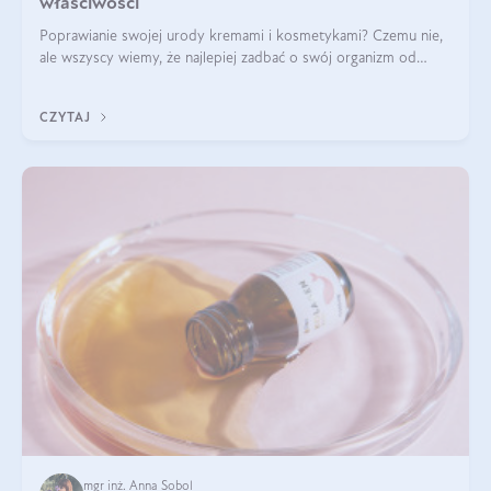
właściwości
Poprawianie swojej urody kremami i kosmetykami? Czemu nie,
ale wszyscy wiemy, że najlepiej zadbać o swój organizm od
wewnątrz — to solidna podstawa do tego, by nasz wygląd
zewnętrzny prezentował się zdrowo i atrakcyjnie. Stosowanie
CZYTAJ
wysokiej jakości suplem
mgr inż. Anna Sobol