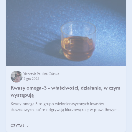
Dietetyk Paulina Górska
12 gru 2025
Kwasy omega-3 - właściwości, działanie, w czym
występują
Kwasy omega 3 to grupа wielonienasyconych kwasów
tłuszczowych, które odgrywają kluczową rolę w prawidłowym
funkcjonowaniu organizmu – wspierają pracę serca, mózgu i
układu odpornościowego.
CZYTAJ