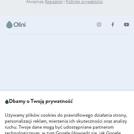
Akceptuję
Regulamin
i
Politykę prywatności
.
ul. Strzegomska 49
693 222 687
58-160 Świebodzice
Dbamy o Twoją prywatność
sklep@olini.pl
Polska
NIP 8860027066
Używamy plików cookies do prawidłowego działania strony,
REGON 890213034
personalizacji reklam, mierzenia ich skuteczności oraz analizy
ruchu. Twoje dane mogą być udostępniane partnerom
INFORMACJE
technologicznym, w tym Google (
dowiedz się, jak Google