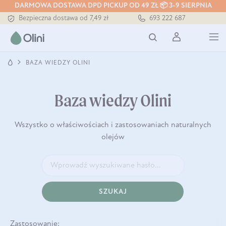
DARMOWA DOSTAWA DPD PICKUP OD 49 ZŁ 📦 3-9 SIERPNIA
Bezpieczna dostawa od 7,49 zł
693 222 687
Darmowa dostawa od 199 zł
Tłoczony zawsze na zimno
BAZA WIEDZY OLINI
Baza wiedzy Olini
Wszystko o właściwościach i zastosowaniach naturalnych
olejów
SZUKAJ
Zastosowanie: