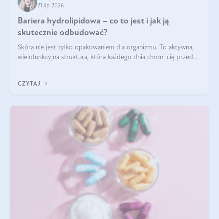
21 lip 2026
Bariera hydrolipidowa – co to jest i jak ją
skutecznie odbudować?
Skóra nie jest tylko opakowaniem dla organizmu. To aktywna,
wielofunkcyjna struktura, która każdego dnia chroni cię przed
utratą wody, wahaniami temperatury i czynnikami
środowiskowymi. Jednym z jej kluczowych elementów jest
CZYTAJ
bariera hydrolipidowa.