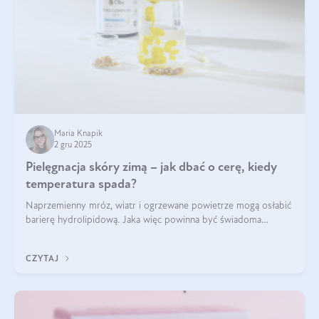
Maria Knapik
2 gru 2025
Pielęgnacja skóry zimą – jak dbać o cerę, kiedy
temperatura spada?
Naprzemienny mróz, wiatr i ogrzewane powietrze mogą osłabić
barierę hydrolipidową. Jaka więc powinna być świadoma
pielęgnacja w okresie chłodnych miesięcy?
CZYTAJ