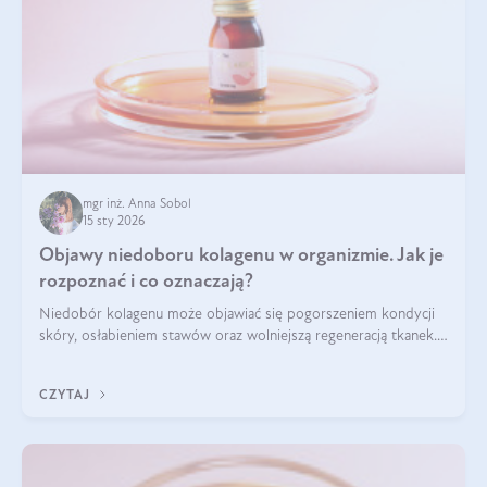
mgr inż. Anna Sobol
15 sty 2026
Objawy niedoboru kolagenu w organizmie. Jak je
rozpoznać i co oznaczają?
Niedobór kolagenu może objawiać się pogorszeniem kondycji
skóry, osłabieniem stawów oraz wolniejszą regeneracją tkanek.
Do najczęstszych sygnałów należą utrata jędrności i
elastyczności skóry, bóle stawów, łamliwość paznokci oraz
CZYTAJ
osłabienie włosów.