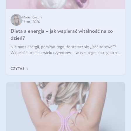
Maria Knapik
14 maj 2026
Dieta a energia – jak wspierać witalność na co
dzień?
Nie masz energii, pomimo tego, że starasz się „jeść zdrowo”?
Witalność to efekt wielu czynników – w tym tego, co regularnie
ląduje na talerzu. Zapotrzebowanie na składniki odżywcze różni
się w zależności od osoby
CZYTAJ