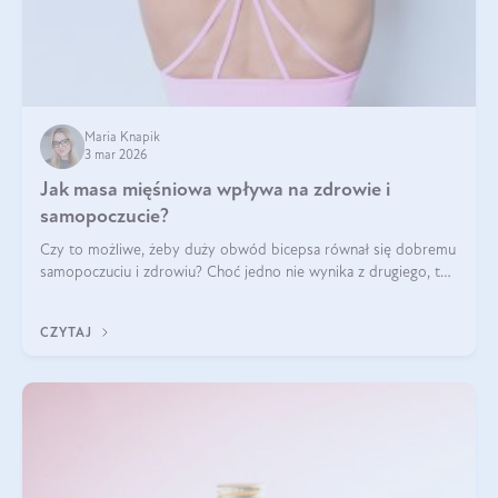
Maria Knapik
3 mar 2026
Jak masa mięśniowa wpływa na zdrowie i
samopoczucie?
Czy to możliwe, żeby duży obwód bicepsa równał się dobremu
samopoczuciu i zdrowiu? Choć jedno nie wynika z drugiego, to
jest między nimi powiązanie – masa mięśniowa może znacznie
poprawić jakość życia. W jaki sposób? W tym wpisie wszystko
CZYTAJ
wyjaśnimy.