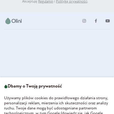
Akceptuję
Regulamin
i
Politykę prywatności
.
ul. Strzegomska 49
693 222 687
58-160 Świebodzice
Dbamy o Twoją prywatność
sklep@olini.pl
Polska
NIP 8860027066
Używamy plików cookies do prawidłowego działania strony,
REGON 890213034
personalizacji reklam, mierzenia ich skuteczności oraz analizy
ruchu. Twoje dane mogą być udostępniane partnerom
INFORMACJE
technologicznym, w tym Google (
dowiedz się, jak Google