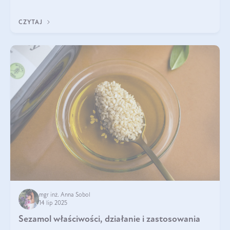
nawet do 300 kDa. Jeśli chcielibyśmy suplementować go w tej
formie, byłby trudno strawialny. Aby był lepiej przyswajalny i
CZYTAJ
bardziej biodostępny
mgr inż. Anna Sobol
14 lip 2025
Sezamol właściwości, działanie i zastosowania