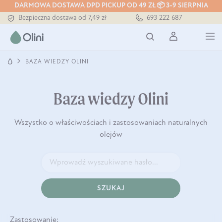
DARMOWA DOSTAWA DPD PICKUP OD 49 ZŁ 📦 3-9 SIERPNIA
Bezpieczna dostawa od 7,49 zł
693 222 687
Darmowa dostawa od 199 zł
Tłoczony zawsze na zimno
BAZA WIEDZY OLINI
Baza wiedzy Olini
Wszystko o właściwościach i zastosowaniach naturalnych
olejów
SZUKAJ
Zastosowanie: