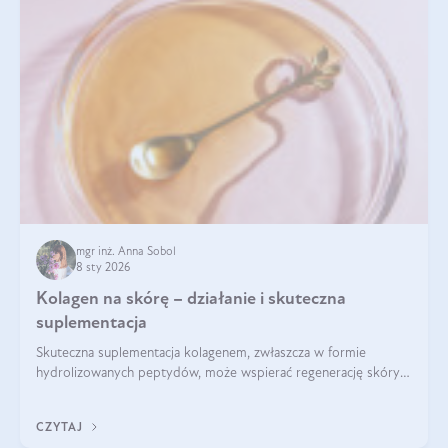
mgr inż. Anna Sobol
8 sty 2026
Kolagen na skórę – działanie i skuteczna
suplementacja
Skuteczna suplementacja kolagenem, zwłaszcza w formie
hydrolizowanych peptydów, może wspierać regenerację skóry i
poprawiać jej wygląd, jeśli jest połączona z odpowiednią dietą i
regularnością stosowania.
CZYTAJ