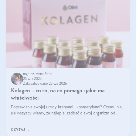
mgr inż. Anna Sobol
25 wrz 2025
Zaktualizowano 25 cze 2026
Kolagen – co to, na co pomaga i jakie ma
właściwości
Poprawianie swojej urody kremami i kosmetykami? Czemu nie,
ale wszyscy wiemy, że najlepiej zadbać o swój organizm od
wewnątrz — to solidna podstawa do tego, by nasz wygląd
zewnętrzny prezentował się zdrowo i atrakcyjnie. Stosowanie
CZYTAJ
wysokiej jakości suplem