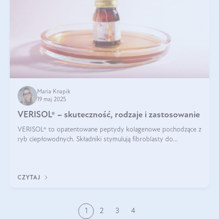
Maria Knapik
19 maj 2025
VERISOL® – skuteczność, rodzaje i zastosowanie
VERISOL® to opatentowane peptydy kolagenowe pochodzące z
ryb ciepłowodnych. Składniki stymulują fibroblasty do
produkcji kolagenu i elastyny w skórze. Kolagen VERISOL®
zapewnia wysoką biodostępność i umożliwia skuteczne dotarcie
do komórek skóry.
CZYTAJ
1
2
3
4