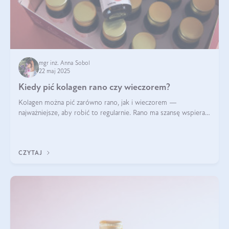
mgr inż. Anna Sobol
22 maj 2025
Kiedy pić kolagen rano czy wieczorem?
Kolagen można pić zarówno rano, jak i wieczorem —
najważniejsze, aby robić to regularnie. Rano ma szansę wspierać
energię i metabolizm, a wieczorem regenerację organizmu
podczas snu.
CZYTAJ