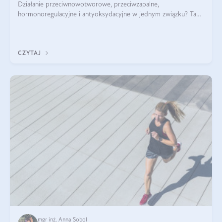
Działanie przeciwnowotworowe, przeciwzapalne,
hormonoregulacyjne i antyoksydacyjne w jednym związku? Tak
— to właśnie natura sezamolu, który obecny jest w oleju
sezamowym. Dowiedz się, dlaczego warto wprowadzić go do
swojej diety — być może to pierwsza ok
CZYTAJ
mgr inż. Anna Sobol