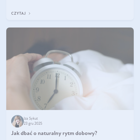
każdy typ ma swoje unikatowe właściwości. Dla skóry najlepiej
sprawdza się kolagen rybi, a dla wspierania stawów — kolagen
CZYTAJ
bydlęcy.
Iza Sykut
23 gru 2025
Jak dbać o naturalny rytm dobowy?