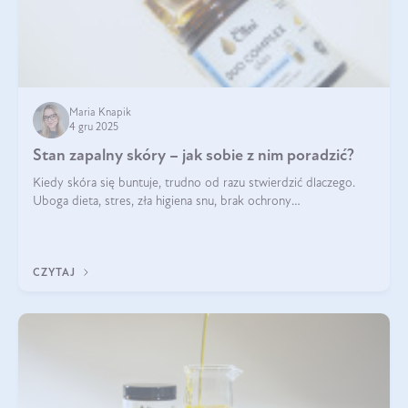
Maria Knapik
4 gru 2025
Stan zapalny skóry – jak sobie z nim poradzić?
Kiedy skóra się buntuje, trudno od razu stwierdzić dlaczego.
Uboga dieta, stres, zła higiena snu, brak ochrony
przeciwsłonecznej – powodów nasilenia stanów zapalnych może
być wiele. Jak poradzić sobie z ich przyczynami i skutkami?
CZYTAJ