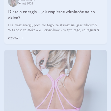
14 maj 2026
Dieta a energia – jak wspierać witalność na co
dzień?
Nie masz energii, pomimo tego, że starasz się „jeść zdrowo”?
Witalność to efekt wielu czynników – w tym tego, co regularnie
ląduje na talerzu. Zapotrzebowanie na składniki odżywcze różni
CZYTAJ
się w zależności od osoby