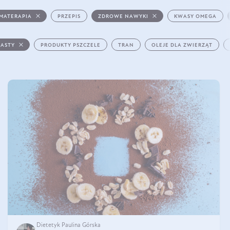
MATERAPIA
PRZEPIS
ZDROWE NAWYKI
KWASY OMEGA
PASTY
PRODUKTY PSZCZELE
TRAN
OLEJE DLA ZWIERZĄT
Dietetyk Paulina Górska