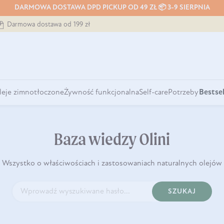
DARMOWA DOSTAWA DPD PICKUP OD 49 ZŁ 📦 3-9 SIERPNIA
Darmowa dostawa od 199 zł
leje zimnotłoczone
Żywność funkcjonalna
Self-care
Potrzeby
Bestsel
Baza wiedzy Olini
Wszystko o właściwościach i zastosowaniach naturalnych olejów
SZUKAJ