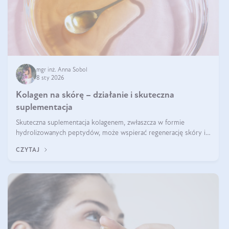
mgr inż. Anna Sobol
8 sty 2026
Kolagen na skórę – działanie i skuteczna
suplementacja
Skuteczna suplementacja kolagenem, zwłaszcza w formie
hydrolizowanych peptydów, może wspierać regenerację skóry i
poprawiać jej wygląd, jeśli jest połączona z odpowiednią dietą i
CZYTAJ
regularnością stosowania.