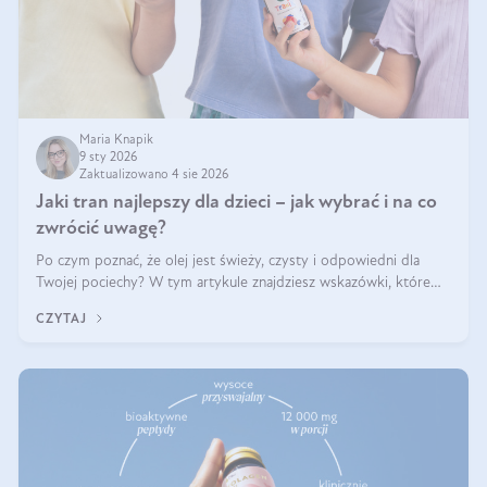
Maria Knapik
9 sty 2026
Zaktualizowano 4 sie 2026
Jaki tran najlepszy dla dzieci – jak wybrać i na co
zwrócić uwagę?
Po czym poznać, że olej jest świeży, czysty i odpowiedni dla
Twojej pociechy? W tym artykule znajdziesz wskazówki, które
pomogą wybrać najlepszy tran dla dzieci.
CZYTAJ