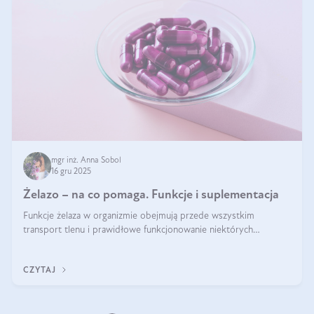
mgr inż. Anna Sobol
16 gru 2025
Żelazo – na co pomaga. Funkcje i suplementacja
Funkcje żelaza w organizmie obejmują przede wszystkim
transport tlenu i prawidłowe funkcjonowanie niektórych
enzymów. Żelazo odpowiada też za działanie układu
immunologicznego i nerwowego, szczególnie na wczesnym
CZYTAJ
etapie życia.