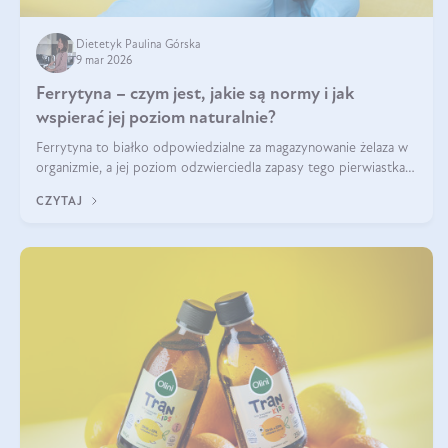
Dietetyk Paulina Górska
9 mar 2026
Ferrytyna – czym jest, jakie są normy i jak
wspierać jej poziom naturalnie?
Ferrytyna to białko odpowiedzialne za magazynowanie żelaza w
organizmie, a jej poziom odzwierciedla zapasy tego pierwiastka.
Warto dowiedzieć się więcej na jej temat, ponieważ niedobór
CZYTAJ
ferrytyny daje objawy, które mogą utrudniać codzienne
funkcjonowanie (