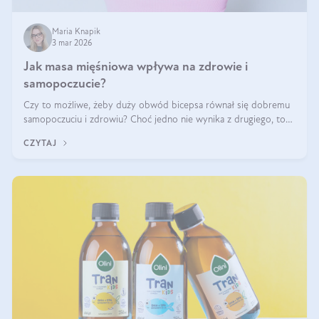
Maria Knapik
3 mar 2026
Jak masa mięśniowa wpływa na zdrowie i
samopoczucie?
Czy to możliwe, żeby duży obwód bicepsa równał się dobremu
samopoczuciu i zdrowiu? Choć jedno nie wynika z drugiego, to
jest między nimi powiązanie – masa mięśniowa może znacznie
CZYTAJ
poprawić jakość życia. W jaki sposób? W tym wpisie wszystko
wyjaśnimy.