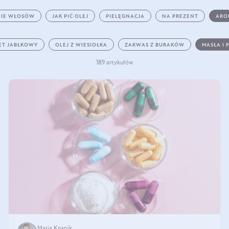
IE WŁOSÓW
JAK PIĆ OLEJ
PIELĘGNACJA
NA PREZENT
ARO
ET JABŁKOWY
OLEJ Z WIESIOŁKA
ZAKWAS Z BURAKÓW
MASŁA I 
189 artykułów
Maria Knapik