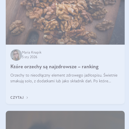
Maria Knapik
5 sty 2026
Które orzechy są najzdrowsze – ranking
Orzechy to nieodłączny element zdrowego jadłospisu. Świetnie
smakują solo, z dodatkami lub jako składnik dań. Po które
orzechy warto sięgać zamiast niezdrowej przekąski? Dowiesz się
z tego tekstu!
CZYTAJ