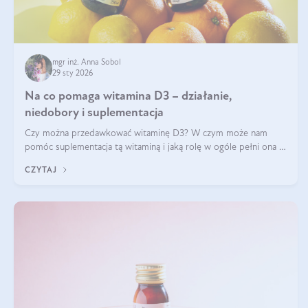
mgr inż. Anna Sobol
29 sty 2026
Na co pomaga witamina D3 – działanie,
niedobory i suplementacja
Czy można przedawkować witaminę D3? W czym może nam
pomóc suplementacja tą witaminą i jaką rolę w ogóle pełni ona w
naszym ciele? Powszechnie wiadomo, że jej przyjmowanie
CZYTAJ
zalecane jest jesienią i zimą, ale czy wiesz, dlaczego warto to
robić?