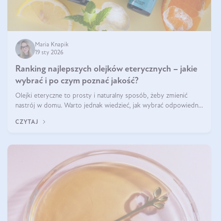
Maria Knapik
19 sty 2026
Ranking najlepszych olejków eterycznych – jakie
wybrać i po czym poznać jakość?
Olejki eteryczne to prosty i naturalny sposób, żeby zmienić
nastrój w domu. Warto jednak wiedzieć, jak wybrać odpowiednie
produkty. Po czym poznać, że są one dobrej jakości? Jakie olejki
CZYTAJ
eteryczne są najlepsze? Poznaj najważniejsze kryteria wyboru!