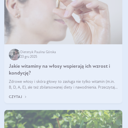
Dietetyk Paulina Górska
23 gru 2025
Jakie witaminy na włosy wspierają ich wzrost i
kondycję?
Zdrowe włosy i skóra głowy to zasługa nie tylko witamin (m.in.
B, D, A, E), ale też zbilansowanej diety i nawodnienia. Przeczytaj
nasz artykuł i dowiedz się, które składniki najskuteczniej hamują
CZYTAJ
wypadanie włosów.