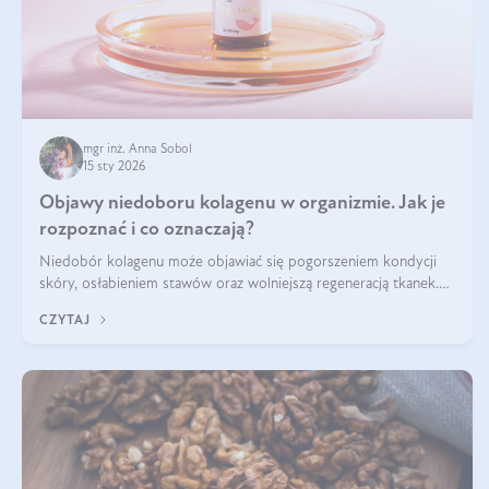
mgr inż. Anna Sobol
15 sty 2026
Objawy niedoboru kolagenu w organizmie. Jak je
rozpoznać i co oznaczają?
Niedobór kolagenu może objawiać się pogorszeniem kondycji
skóry, osłabieniem stawów oraz wolniejszą regeneracją tkanek.
Do najczęstszych sygnałów należą utrata jędrności i elastyczności
CZYTAJ
skóry, bóle stawów, łamliwość paznokci oraz osłabienie włosów.