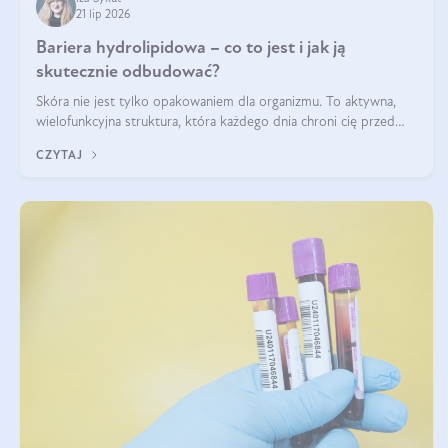
21 lip 2026
Bariera hydrolipidowa – co to jest i jak ją
skutecznie odbudować?
Skóra nie jest tylko opakowaniem dla organizmu. To aktywna,
wielofunkcyjna struktura, która każdego dnia chroni cię przed
utratą wody, wahaniami temperatury i czynnikami
CZYTAJ
środowiskowymi. Jednym z jej kluczowych elementów jest
bariera hydrolipidowa.