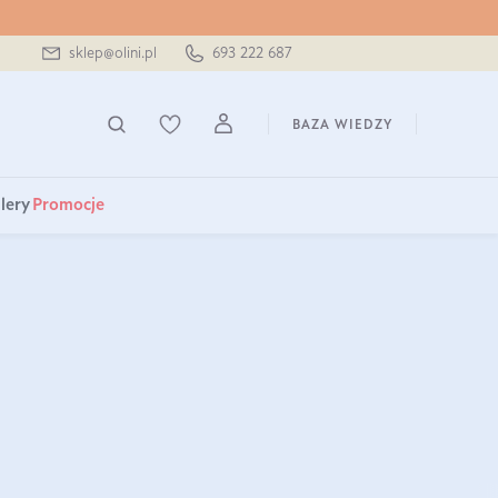
sklep@olini.pl
693 222 687
BAZA WIEDZY
lery
Promocje