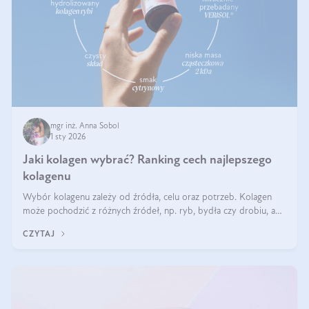
mgr inż. Anna Sobol
1 sty 2026
Jaki kolagen wybrać? Ranking cech najlepszego
kolagenu
Wybór kolagenu zależy od źródła, celu oraz potrzeb. Kolagen
może pochodzić z różnych źródeł, np. ryb, bydła czy drobiu, a
każdy typ ma swoje unikatowe właściwości. Dla skóry najlepiej
CZYTAJ
sprawdza się kolagen rybi, a dla wspierania stawów — kolagen
bydlęcy.