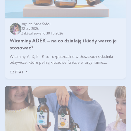
mgr inż. Anna Sobol
22 sty 2026
Zaktualizowano 30 lip 2026
Witaminy ADEK – na co działają i kiedy warto je
stosować?
Witaminy A, D, E i K to rozpuszczalne w tłuszczach składniki
odżywcze, które pełnią kluczowe funkcje w organizmie.
Wspierają zdrowie skóry i wzroku, odporność, prawidłową
CZYTAJ
krzepliwość krwi oraz mineralizację kości.