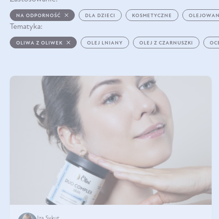
NA ODPORNOŚĆ
DLA DZIECI
KOSMETYCZNE
OLEJOWAN
Tematyka:
OLIWA Z OLIWEK
OLEJ LNIANY
OLEJ Z CZARNUSZKI
OC
Iza Sykut