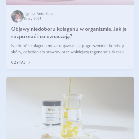
mgr inż. Anna Sobol
15 sty 2026
Objawy niedoboru kolagenu w organizmie. Jak je
rozpoznać i co oznaczają?
Niedobór kolagenu może objawiać się pogorszeniem kondycji
skóry, osłabieniem stawów oraz wolniejszą regeneracją tkanek.
Do najczęstszych sygnałów należą utrata jędrności i elastyczności
CZYTAJ
skóry, bóle stawów, łamliwość paznokci oraz osłabienie włosów.