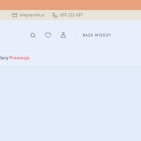
sklep@olini.pl
693 222 687
BAZA WIEDZY
lery
Promocje