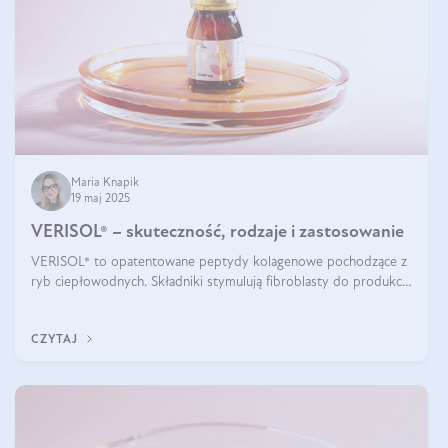
Maria Knapik
19 maj 2025
VERISOL® – skuteczność, rodzaje i zastosowanie
VERISOL® to opatentowane peptydy kolagenowe pochodzące z
ryb ciepłowodnych. Składniki stymulują fibroblasty do produkcji
kolagenu i elastyny w skórze. Kolagen VERISOL® zapewnia
wysoką biodostępność i umożliwia skuteczne dotarcie do
CZYTAJ
komórek skóry.