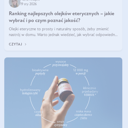
19 sty 2026
Ranking najlepszych olejków eterycznych – jakie
wybrać i po czym poznać jakość?
Olejki eteryczne to prosty i naturalny sposób, żeby zmienić
nastrój w domu. Warto jednak wiedzieć, jak wybrać odpowiednie
produkty. Po czym poznać, że są one dobrej jakości? Jakie olejki
CZYTAJ
eteryczne są najlepsze? Poznaj najważniejsze kryteria wyboru!