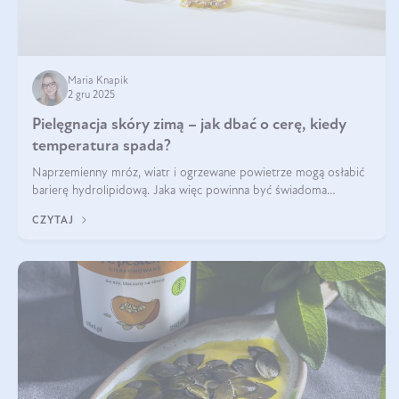
Maria Knapik
2 gru 2025
Pielęgnacja skóry zimą – jak dbać o cerę, kiedy
temperatura spada?
Naprzemienny mróz, wiatr i ogrzewane powietrze mogą osłabić
barierę hydrolipidową. Jaka więc powinna być świadoma
pielęgnacja w okresie chłodnych miesięcy?
CZYTAJ