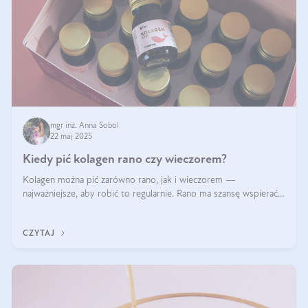
mgr inż. Anna Sobol
22 maj 2025
Kiedy pić kolagen rano czy wieczorem?
Kolagen można pić zarówno rano, jak i wieczorem —
najważniejsze, aby robić to regularnie. Rano ma szansę wspierać
energię i metabolizm, a wieczorem regenerację organizmu
podczas snu.
CZYTAJ