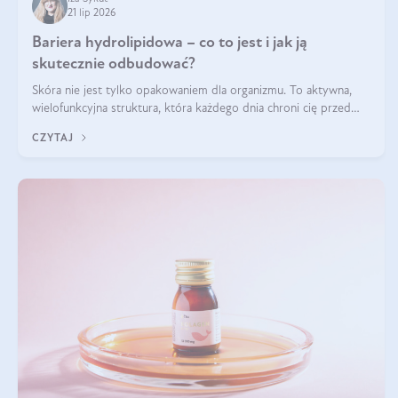
21 lip 2026
Bariera hydrolipidowa – co to jest i jak ją
skutecznie odbudować?
Skóra nie jest tylko opakowaniem dla organizmu. To aktywna,
wielofunkcyjna struktura, która każdego dnia chroni cię przed
utratą wody, wahaniami temperatury i czynnikami
CZYTAJ
środowiskowymi. Jednym z jej kluczowych elementów jest
bariera hydrolipidowa.