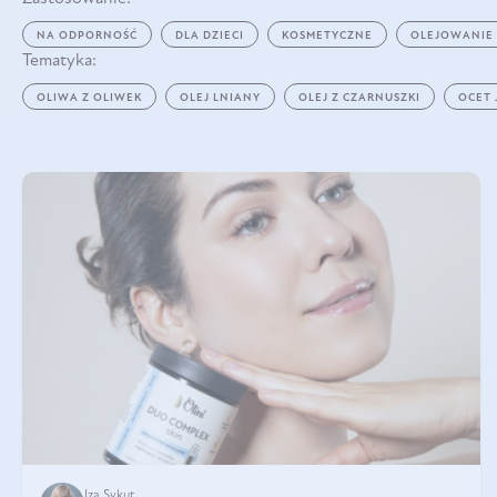
NA ODPORNOŚĆ
DLA DZIECI
KOSMETYCZNE
OLEJOWANIE
Tematyka:
OLIWA Z OLIWEK
OLEJ LNIANY
OLEJ Z CZARNUSZKI
OCET
Iza Sykut