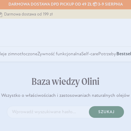
DARMOWA DOSTAWA DPD PICKUP OD 49 ZŁ 📦 3-9 SIERPNIA
Darmowa dostawa od 199 zł
leje zimnotłoczone
Żywność funkcjonalna
Self-care
Potrzeby
Bestsel
Baza wiedzy Olini
Wszystko o właściwościach i zastosowaniach naturalnych olejów
SZUKAJ