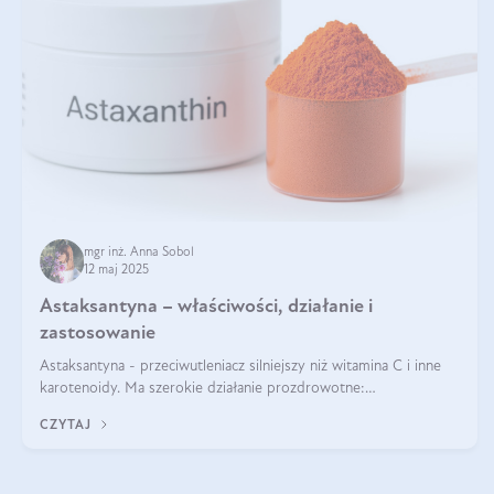
mgr inż. Anna Sobol
12 maj 2025
Astaksantyna – właściwości, działanie i
zastosowanie
Astaksantyna - przeciwutleniacz silniejszy niż witamina C i inne
karotenoidy. Ma szerokie działanie prozdrowotne:
przeciwzapalne, przeciwnowotworowe i immunomodulacyjne.
CZYTAJ