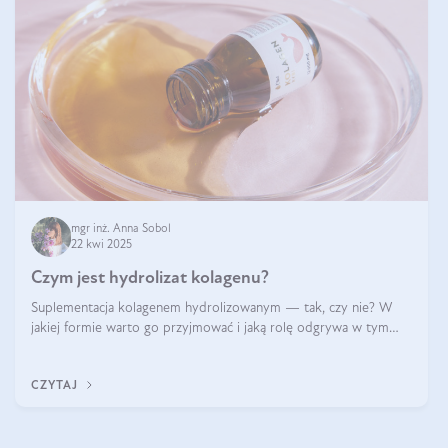
mgr inż. Anna Sobol
22 kwi 2025
Czym jest hydrolizat kolagenu?
Suplementacja kolagenem hydrolizowanym — tak, czy nie? W
jakiej formie warto go przyjmować i jaką rolę odgrywa w tym
wszystkim jego hydroliza czy liofilizacja?
CZYTAJ