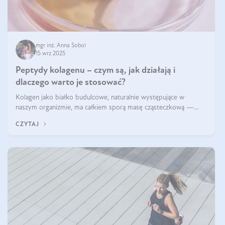
mgr inż. Anna Sobol
15 wrz 2025
Peptydy kolagenu – czym są, jak działają i
dlaczego warto je stosować?
Kolagen jako białko budulcowe, naturalnie występujące w
naszym organizmie, ma całkiem sporą masę cząsteczkową —
nawet do 300 kDa. Jeśli chcielibyśmy suplementować go w tej
CZYTAJ
formie, byłby trudno strawialny. Aby był lepiej przyswajalny i
bardziej biodostępny