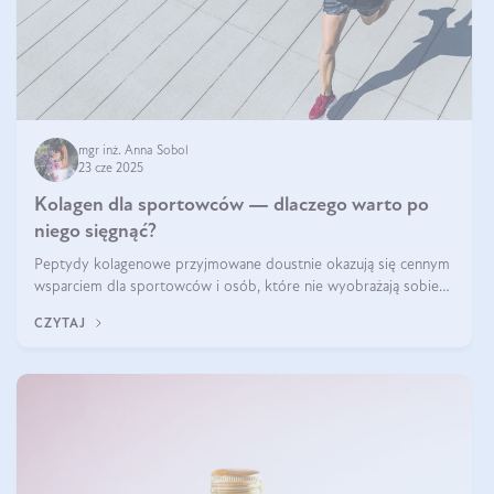
mgr inż. Anna Sobol
23 cze 2025
Kolagen dla sportowców — dlaczego warto po
niego sięgnąć?
Peptydy kolagenowe przyjmowane doustnie okazują się cennym
wsparciem dla sportowców i osób, które nie wyobrażają sobie
życia bez intensywnego ruchu.
CZYTAJ