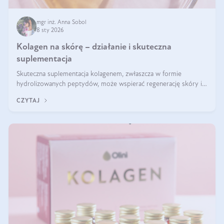
mgr inż. Anna Sobol
8 sty 2026
Kolagen na skórę – działanie i skuteczna
suplementacja
Skuteczna suplementacja kolagenem, zwłaszcza w formie
hydrolizowanych peptydów, może wspierać regenerację skóry i
poprawiać jej wygląd, jeśli jest połączona z odpowiednią dietą i
CZYTAJ
regularnością stosowania.