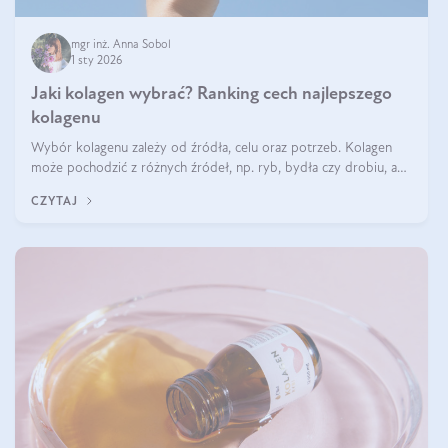
mgr inż. Anna Sobol
1 sty 2026
Jaki kolagen wybrać? Ranking cech najlepszego
kolagenu
Wybór kolagenu zależy od źródła, celu oraz potrzeb. Kolagen
może pochodzić z różnych źródeł, np. ryb, bydła czy drobiu, a
każdy typ ma swoje unikatowe właściwości. Dla skóry najlepiej
CZYTAJ
sprawdza się kolagen rybi, a dla wspierania stawów — kolagen
bydlęcy.