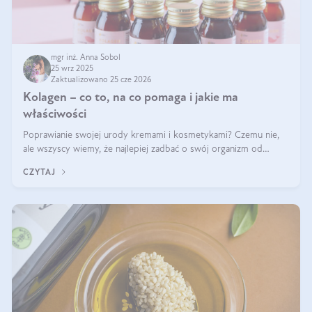
mgr inż. Anna Sobol
25 wrz 2025
Zaktualizowano 25 cze 2026
Kolagen – co to, na co pomaga i jakie ma
właściwości
Poprawianie swojej urody kremami i kosmetykami? Czemu nie,
ale wszyscy wiemy, że najlepiej zadbać o swój organizm od
wewnątrz — to solidna podstawa do tego, by nasz wygląd
CZYTAJ
zewnętrzny prezentował się zdrowo i atrakcyjnie. Stosowanie
wysokiej jakości suplem