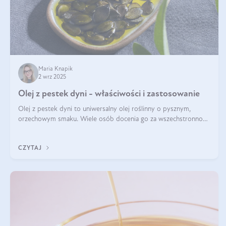
Maria Knapik
2 wrz 2025
Olej z pestek dyni - właściwości i zastosowanie
Olej z pestek dyni to uniwersalny olej roślinny o pysznym,
orzechowym smaku. Wiele osób docenia go za wszechstronność,
bo przydaje się zarówno w kuchni, jak i w pielęgnacji. Często
wykorzystuje się go
CZYTAJ