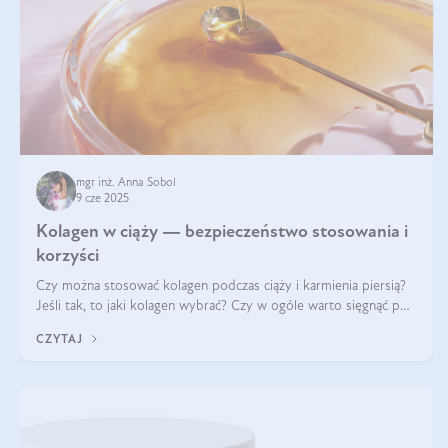
mgr inż. Anna Sobol
9 cze 2025
Kolagen w ciąży — bezpieczeństwo stosowania i
korzyści
Czy można stosować kolagen podczas ciąży i karmienia piersią?
Jeśli tak, to jaki kolagen wybrać? Czy w ogóle warto sięgnąć po
ten rodzaj suplementacji?
CZYTAJ