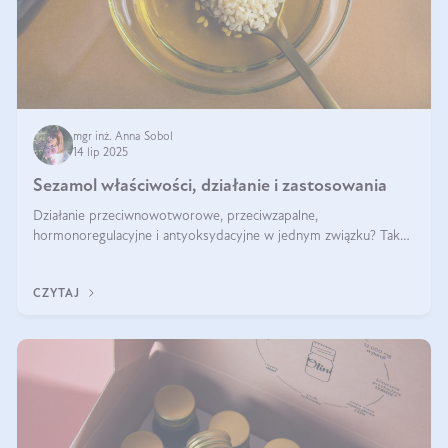
mgr inż. Anna Sobol
14 lip 2025
Sezamol właściwości, działanie i zastosowania
Działanie przeciwnowotworowe, przeciwzapalne,
hormonoregulacyjne i antyoksydacyjne w jednym związku? Tak
— to właśnie natura sezamolu, który obecny jest w oleju
sezamowym. Dowiedz się, dlaczego warto wprowadzić go do
CZYTAJ
swojej diety — być może to pierwsza ok