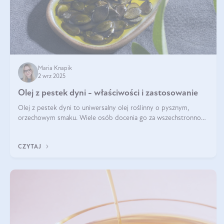
Maria Knapik
2 wrz 2025
Olej z pestek dyni - właściwości i zastosowanie
Olej z pestek dyni to uniwersalny olej roślinny o pysznym,
orzechowym smaku. Wiele osób docenia go za wszechstronność,
bo przydaje się zarówno w kuchni, jak i w pielęgnacji. Często
wykorzystuje się go
CZYTAJ