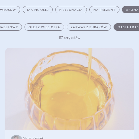
 WŁOSÓW
JAK PIĆ OLEJ
PIELĘGNACJA
NA PREZENT
AROMA
 JABŁKOWY
OLEJ Z WIESIOŁKA
ZAKWAS Z BURAKÓW
MASŁA I PA
117 artykułów
Maria Knapik