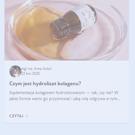
mgr inż. Anna Sobol
22 kwi 2025
Czym jest hydrolizat kolagenu?
Suplementacja kolagenem hydrolizowanym — tak, czy nie? W
jakiej formie warto go przyjmować i jaką rolę odgrywa w tym
wszystkim jego hydroliza czy liofilizacja?
CZYTAJ