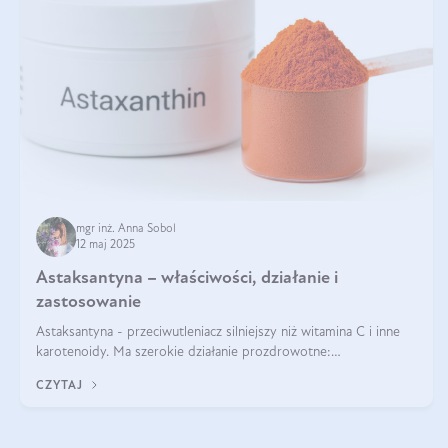
mgr inż. Anna Sobol
12 maj 2025
Astaksantyna – właściwości, działanie i
zastosowanie
Astaksantyna - przeciwutleniacz silniejszy niż witamina C i inne
karotenoidy. Ma szerokie działanie prozdrowotne:
przeciwzapalne, przeciwnowotworowe i immunomodulacyjne.
CZYTAJ