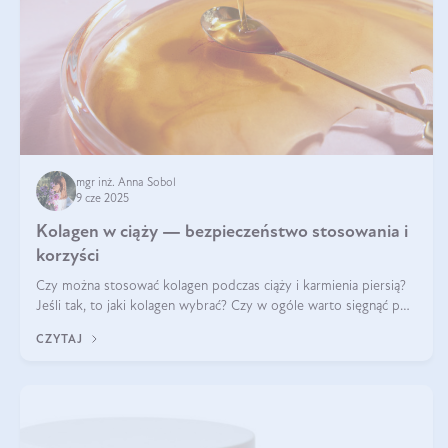
mgr inż. Anna Sobol
9 cze 2025
Kolagen w ciąży — bezpieczeństwo stosowania i
korzyści
Czy można stosować kolagen podczas ciąży i karmienia piersią?
Jeśli tak, to jaki kolagen wybrać? Czy w ogóle warto sięgnąć po
ten rodzaj suplementacji?
CZYTAJ