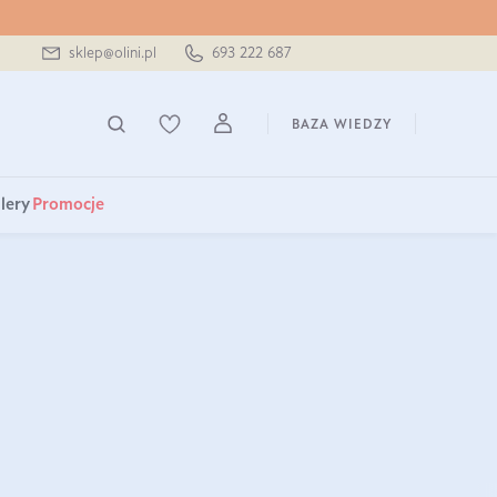
sklep@olini.pl
693 222 687
BAZA WIEDZY
lery
Promocje