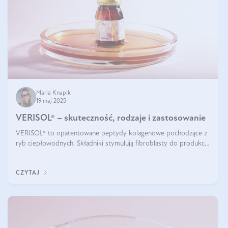
Maria Knapik
19 maj 2025
VERISOL® – skuteczność, rodzaje i zastosowanie
VERISOL® to opatentowane peptydy kolagenowe pochodzące z
ryb ciepłowodnych. Składniki stymulują fibroblasty do produkcji
kolagenu i elastyny w skórze. Kolagen VERISOL® zapewnia
wysoką biodostępność i umożliwia skuteczne dotarcie do
CZYTAJ
komórek skóry.