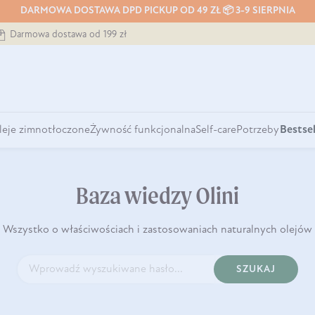
DARMOWA DOSTAWA DPD PICKUP OD 49 ZŁ 📦 3-9 SIERPNIA
Darmowa dostawa od 199 zł
leje zimnotłoczone
Żywność funkcjonalna
Self-care
Potrzeby
Bestsel
Baza wiedzy Olini
Wszystko o właściwościach i zastosowaniach naturalnych olejów
SZUKAJ