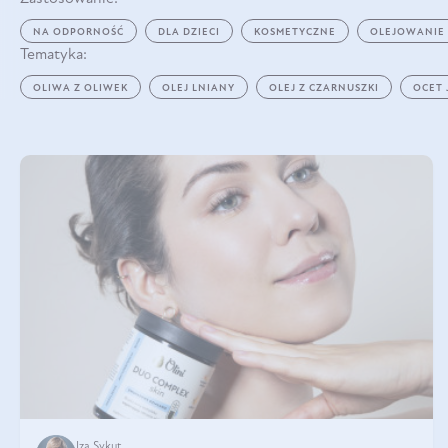
NA ODPORNOŚĆ
DLA DZIECI
KOSMETYCZNE
OLEJOWANIE
Tematyka:
OLIWA Z OLIWEK
OLEJ LNIANY
OLEJ Z CZARNUSZKI
OCET
Iza Sykut