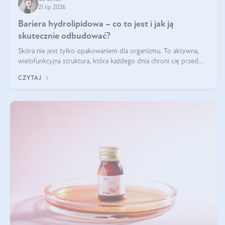
21 lip 2026
Bariera hydrolipidowa – co to jest i jak ją
skutecznie odbudować?
Skóra nie jest tylko opakowaniem dla organizmu. To aktywna,
wielofunkcyjna struktura, która każdego dnia chroni cię przed
utratą wody, wahaniami temperatury i czynnikami
CZYTAJ
środowiskowymi. Jednym z jej kluczowych elementów jest
bariera hydrolipidowa.