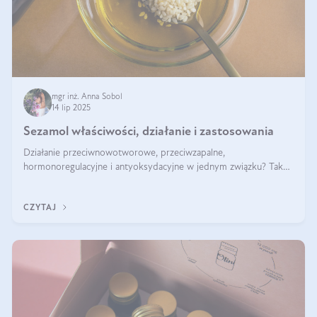
mgr inż. Anna Sobol
14 lip 2025
Sezamol właściwości, działanie i zastosowania
Działanie przeciwnowotworowe, przeciwzapalne,
hormonoregulacyjne i antyoksydacyjne w jednym związku? Tak
— to właśnie natura sezamolu, który obecny jest w oleju
sezamowym. Dowiedz się, dlaczego warto wprowadzić go do
CZYTAJ
swojej diety — być może to pierwsza ok