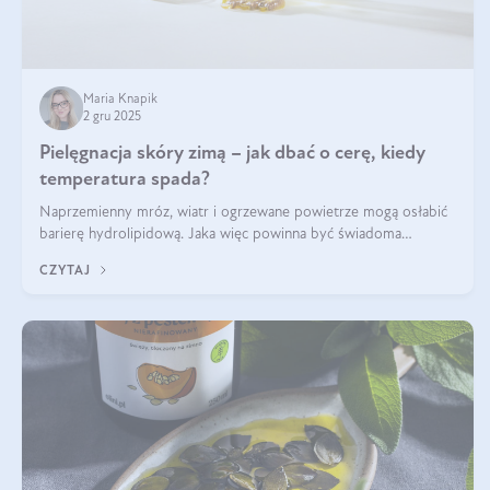
Maria Knapik
2 gru 2025
Pielęgnacja skóry zimą – jak dbać o cerę, kiedy
temperatura spada?
Naprzemienny mróz, wiatr i ogrzewane powietrze mogą osłabić
barierę hydrolipidową. Jaka więc powinna być świadoma
pielęgnacja w okresie chłodnych miesięcy?
CZYTAJ