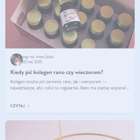
mgr inż. Anna Sobol
22 maj 2025
Kiedy pić kolagen rano czy wieczorem?
Kolagen można pić zarówno rano, jak i wieczorem —
najważniejsze, aby robić to regularnie. Rano ma szansę wspierać
energię i metabolizm, a wieczorem regenerację organizmu
podczas snu.
CZYTAJ