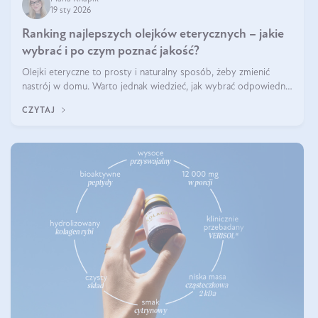
19 sty 2026
Ranking najlepszych olejków eterycznych – jakie
wybrać i po czym poznać jakość?
Olejki eteryczne to prosty i naturalny sposób, żeby zmienić
nastrój w domu. Warto jednak wiedzieć, jak wybrać odpowiednie
produkty. Po czym poznać, że są one dobrej jakości? Jakie olejki
CZYTAJ
eteryczne są najlepsze? Poznaj najważniejsze kryteria wyboru!