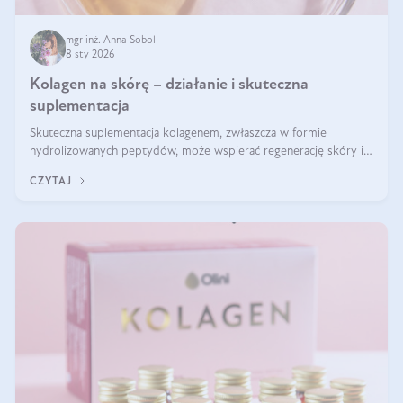
mgr inż. Anna Sobol
8 sty 2026
Kolagen na skórę – działanie i skuteczna
suplementacja
Skuteczna suplementacja kolagenem, zwłaszcza w formie
hydrolizowanych peptydów, może wspierać regenerację skóry i
poprawiać jej wygląd, jeśli jest połączona z odpowiednią dietą i
CZYTAJ
regularnością stosowania.