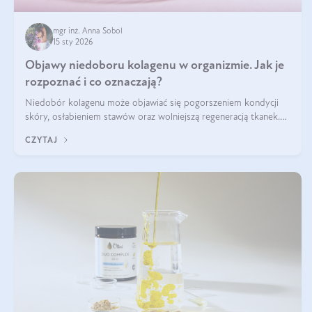
mgr inż. Anna Sobol
15 sty 2026
Objawy niedoboru kolagenu w organizmie. Jak je
rozpoznać i co oznaczają?
Niedobór kolagenu może objawiać się pogorszeniem kondycji
skóry, osłabieniem stawów oraz wolniejszą regeneracją tkanek.
Do najczęstszych sygnałów należą utrata jędrności i elastyczności
CZYTAJ
skóry, bóle stawów, łamliwość paznokci oraz osłabienie włosów.