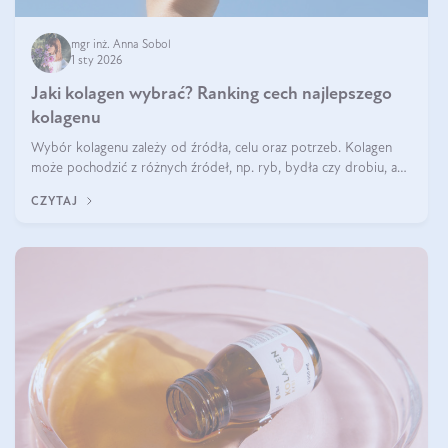
mgr inż. Anna Sobol
1 sty 2026
Jaki kolagen wybrać? Ranking cech najlepszego
kolagenu
Wybór kolagenu zależy od źródła, celu oraz potrzeb. Kolagen
może pochodzić z różnych źródeł, np. ryb, bydła czy drobiu, a
każdy typ ma swoje unikatowe właściwości. Dla skóry najlepiej
CZYTAJ
sprawdza się kolagen rybi, a dla wspierania stawów — kolagen
bydlęcy.