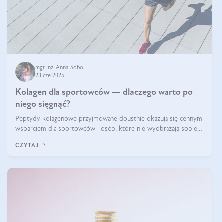
mgr inż. Anna Sobol
23 cze 2025
Kolagen dla sportowców — dlaczego warto po
niego sięgnąć?
Peptydy kolagenowe przyjmowane doustnie okazują się cennym
wsparciem dla sportowców i osób, które nie wyobrażają sobie
życia bez intensywnego ruchu.
CZYTAJ