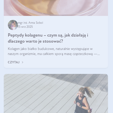
mgr inż. Anna Sobol
15 wrz 2025
Peptydy kolagenu – czym są, jak działają i
dlaczego warto je stosować?
Kolagen jako białko budulcowe, naturalnie występujące w
naszym organizmie, ma całkiem sporą masę cząsteczkową —
nawet do 300 kDa. Jeśli chcielibyśmy suplementować go w tej
CZYTAJ
formie, byłby trudno strawialny. Aby był lepiej przyswajalny i
bardziej biodostępny