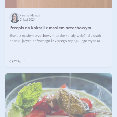
Paulina Maludy
21 kwi 2024
Przepis na koktajl z masłem orzechowym
Shake z masłem orzechowym to doskonały wybór dla osób
poszukujących pożywnego i sycącego napoju. Jego wysoka
zawartość białka sprawia, że jest idealnym uzupełnieniem diety,
szczególnie dla osób aktywn
CZYTAJ