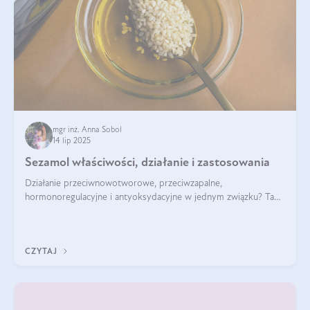
mgr inż. Anna Sobol
14 lip 2025
Sezamol właściwości, działanie i zastosowania
Działanie przeciwnowotworowe, przeciwzapalne,
hormonoregulacyjne i antyoksydacyjne w jednym związku? Tak
— to właśnie natura sezamolu, który obecny jest w oleju
sezamowym. Dowiedz się, dlaczego warto wprowadzić go do
swojej diety — być może to pierwsza ok
CZYTAJ