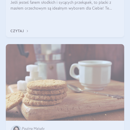
Jeśli jesteś fanem słodkich i sycących przekąsek, to placki z
masłem orzechowym są idealnym wyborem dla Ciebie! Te
pyszne placuszki, idealne na śniadanie lub podwieczorek z
pewnością dostarczą Ci ener
CZYTAJ
Paulina Maludy