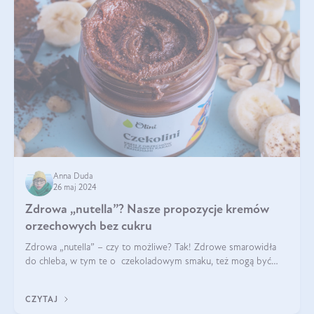
Anna Duda
26 maj 2024
Zdrowa „nutella”? Nasze propozycje kremów
orzechowych bez cukru
Zdrowa „nutella” – czy to możliwe? Tak! Zdrowe smarowidła
do chleba, w tym te o czekoladowym smaku, też mogą być
pyszne. Przeczytaj nasz artykuł i dowiedz się więcej!
CZYTAJ