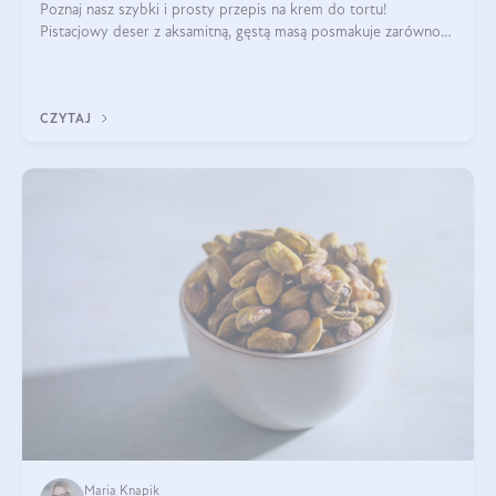
Poznaj nasz szybki i prosty przepis na krem do tortu!
Pistacjowy deser z aksamitną, gęstą masą posmakuje zarówno
domownikom, jak i gościom. Dzięki niemu każdy kawałek ciasta
będzie prawdziwą ucztą dla
CZYTAJ
Maria Knapik