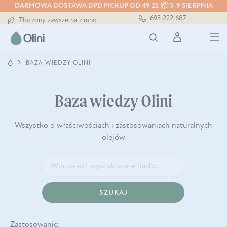
DARMOWA DOSTAWA DPD PICKUP OD 49 ZŁ 📦 3-9 SIERPNIA
Darmowa dostawa od 199 zł
693 222 687
Tłoczony zawsze na zimno
Bezpieczna dostawa od 7,49 zł
Darmowa dostawa od 199 zł
Tłoczony zawsze na zimno
BAZA WIEDZY OLINI
Baza wiedzy Olini
Wszystko o właściwościach i zastosowaniach naturalnych
olejów
SZUKAJ
Zastosowanie: