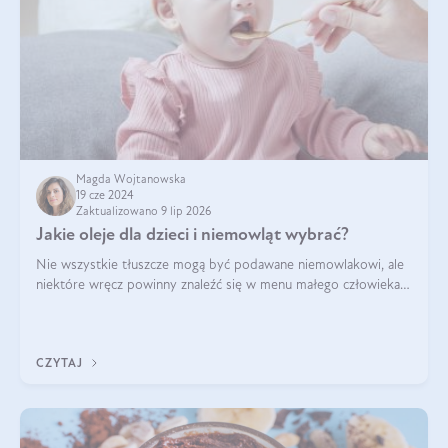
Magda Wojtanowska
19 cze 2024
Zaktualizowano 9 lip 2026
Jakie oleje dla dzieci i niemowląt wybrać?
Nie wszystkie tłuszcze mogą być podawane niemowlakowi, ale
niektóre wręcz powinny znaleźć się w menu małego człowieka.
Warto pamiętać, że dzieci mają zwiększone zapotrzebowanie na
niezbędne nienasycon
CZYTAJ