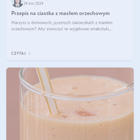
24 kwi 2024
Przepis na ciastka z masłem orzechowym
Marzysz o domowych, pysznych ciasteczkach z masłem
orzechowym? Aby stworzyć te wyjątkowe smakołyki,
potrzebujesz kilku prostych składników takich jak masło
orzechowe, jajko, kawałki orzechów, mąka psz
CZYTAJ