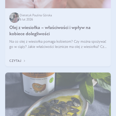
Dietetyk Paulina Górska
6 lut 2026
Olej z wiesiołka – właściwości i wpływ na
kobiece dolegliwości
Na co olej z wiesiołka pomaga kobietom? Czy można spożywać
go w ciąży? Jakie właściwości lecznicze ma olej z wiesiołka? Czy
jego skuteczność potwierdzają badania? Ile trzeba czekać na
efekty? Jaka jes
CZYTAJ