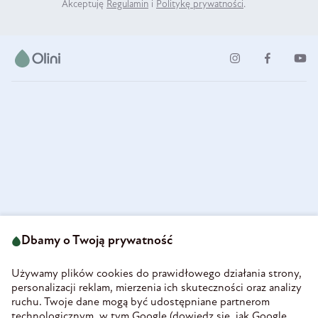
Akceptuję
Regulamin
i
Politykę prywatności
.
ul. Strzegomska 49
693 222 687
58-160 Świebodzice
Dbamy o Twoją prywatność
sklep@olini.pl
Polska
NIP 8860027066
Używamy plików cookies do prawidłowego działania strony,
REGON 890213034
personalizacji reklam, mierzenia ich skuteczności oraz analizy
ruchu. Twoje dane mogą być udostępniane partnerom
INFORMACJE
technologicznym, w tym Google (
dowiedz się, jak Google