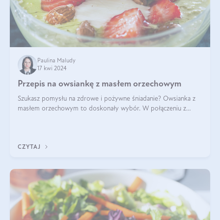
Paulina Maludy
17 kwi 2024
Przepis na owsiankę z masłem orzechowym
Szukasz pomysłu na zdrowe i pożywne śniadanie? Owsianka z
masłem orzechowym to doskonały wybór. W połączeniu z
dodatkami takimi jak banany, orzechy i syrop klonowy, stworzy
idealną kombinację smaków o
CZYTAJ