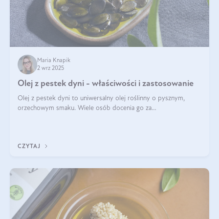
Maria Knapik
2 wrz 2025
Olej z pestek dyni - właściwości i zastosowanie
Olej z pestek dyni to uniwersalny olej roślinny o pysznym,
orzechowym smaku. Wiele osób docenia go za
wszechstronność, bo przydaje się zarówno w kuchni, jak i w
pielęgnacji. Często wykorzystuje się go
CZYTAJ