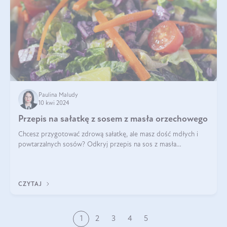
Paulina Maludy
10 kwi 2024
Przepis na sałatkę z sosem z masła orzechowego
Chcesz przygotować zdrową sałatkę, ale masz dość mdłych i
powtarzalnych sosów? Odkryj przepis na sos z masła
orzechowego i sosu sojowego, idealny zdrowy sos orzechowy
do sałatki, którą przygotowała dl
CZYTAJ
1
2
3
4
5