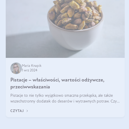
Maria Knapik
1 wrz 2024
Pistacje – właściwości, wartości odżywcze,
przeciwwskazania
Pistacje to nie tylko wyjątkowo smaczna przekąska, ale także
wszechstronny dodatek do deserów i wytrawnych potraw. Czy
pistacje są zdrowe? Jakie są ich właściwości? Gdzie rosną i czy
CZYTAJ
każdy może się ni