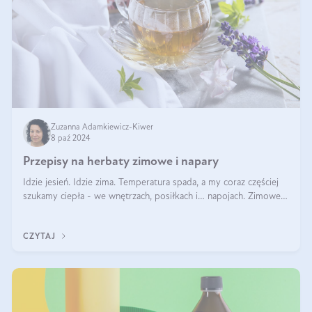
Zuzanna Adamkiewicz-Kiwer
8 paź 2024
Przepisy na herbaty zimowe i napary
Idzie jesień. Idzie zima. Temperatura spada, a my coraz częściej
szukamy ciepła - we wnętrzach, posiłkach i… napojach. Zimowe
herbaty to sposób na odporność, rozgrzewkę i ukojenie. Aby
delektować si
CZYTAJ