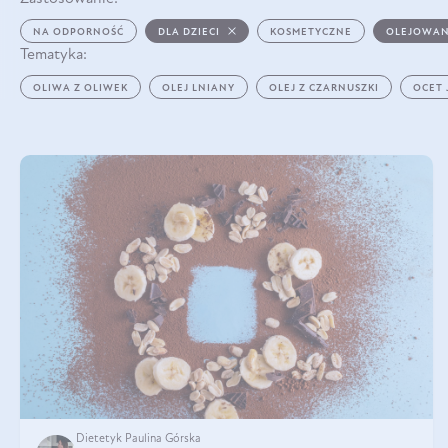
NA ODPORNOŚĆ
DLA DZIECI
KOSMETYCZNE
OLEJOWAN
Tematyka:
OLIWA Z OLIWEK
OLEJ LNIANY
OLEJ Z CZARNUSZKI
OCET
Dietetyk Paulina Górska