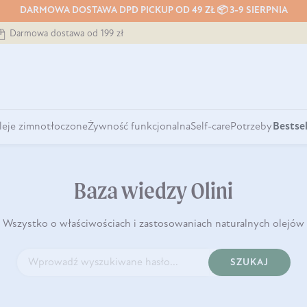
DARMOWA DOSTAWA DPD PICKUP OD 49 ZŁ 📦 3-9 SIERPNIA
Darmowa dostawa od 199 zł
leje zimnotłoczone
Żywność funkcjonalna
Self-care
Potrzeby
Bestsel
Baza wiedzy Olini
Wszystko o właściwościach i zastosowaniach naturalnych olejów
SZUKAJ