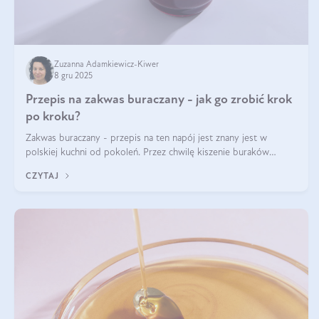
Zuzanna Adamkiewicz-Kiwer
8 gru 2025
Przepis na zakwas buraczany - jak go zrobić krok
po kroku?
Zakwas buraczany - przepis na ten napój jest znany jest w
polskiej kuchni od pokoleń. Przez chwilę kiszenie buraków
czerwonych zostało zapomniane, by w ostatnim czasie powrócić
CZYTAJ
na fali popularności na