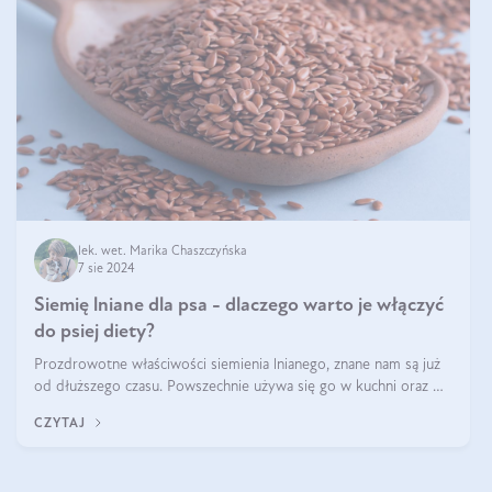
lek. wet. Marika Chaszczyńska
7 sie 2024
Siemię lniane dla psa - dlaczego warto je włączyć
do psiej diety?
Prozdrowotne właściwości siemienia lnianego, znane nam są już
od dłuższego czasu. Powszechnie używa się go w kuchni oraz w
produktach kosmetycznych dla ludzi. Mało osób wie, że te same
CZYTAJ
właściwości odn