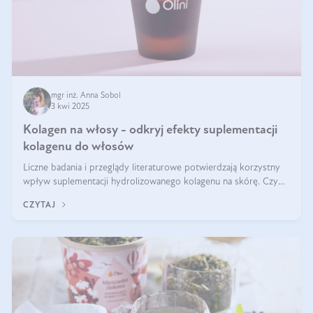
mgr inż. Anna Sobol
3 kwi 2025
Kolagen na włosy - odkryj efekty suplementacji
kolagenu do włosów
Liczne badania i przeglądy literaturowe potwierdzają korzystny
wpływ suplementacji hydrolizowanego kolagenu na skórę. Czy
tak samo jest w przypadku włosów?
CZYTAJ