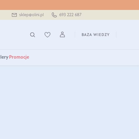
sklep@olini.pl
693 222 687
BAZA WIEDZY
lery
Promocje