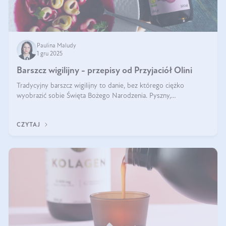
Paulina Maludy
1 gru 2025
Barszcz wigilijny - przepisy od Przyjaciół Olini
Tradycyjny barszcz wigilijny to danie, bez którego ciężko
wyobrazić sobie Święta Bożego Narodzenia. Pyszny,
aromatyczny, esencjonalny, pachnący grzybami, o pięknym
klarownym kolorze. W czym tkwi tajem
CZYTAJ