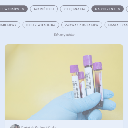
IE WŁOSÓW
JAK PIĆ OLEJ
PIELĘGNACJA
NA PREZENT
 JABŁKOWY
OLEJ Z WIESIOŁKA
ZAKWAS Z BURAKÓW
MASŁA I PA
109 artykułów
Dietetyk Paulina Górska