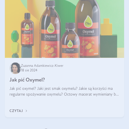
Zuzanna Adamkiewicz-Kiwer
18 sie 2024
Jak pić Oxymel?
Jak pić oxymel? Jaki jest smak oxymelu? Jakie są korzyści ma
regularne spożywanie oxymelu? Octowy macerat wymieniany był
jak lek już w renesansowych farmakopeach. Obecnie wraca do
łask. Nie mogło zabr
CZYTAJ