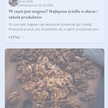
16 mar 2026
Zaktualizowano 25 cze 2026
W czym jest magnez? Najlepsze źródła w diecie i
tabela produktów
W czym jest magnez i jak skutecznie dostarczać go z dietą?
Przeczytaj artykuł, aby dowiedzieć się, w jakich produktach jest
najwięcej tego pierwiastka.
CZYTAJ