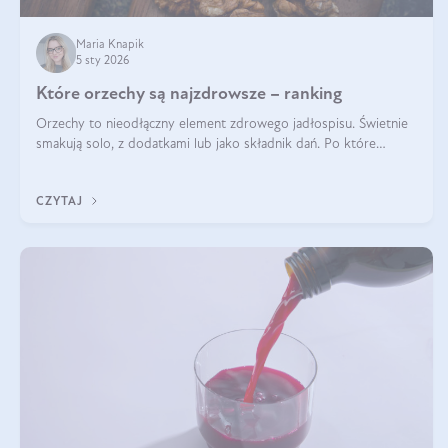
Maria Knapik
5 sty 2026
Które orzechy są najzdrowsze – ranking
Orzechy to nieodłączny element zdrowego jadłospisu. Świetnie
smakują solo, z dodatkami lub jako składnik dań. Po które
orzechy warto sięgać zamiast niezdrowej przekąski? Dowiesz się
z tego tekstu!
CZYTAJ