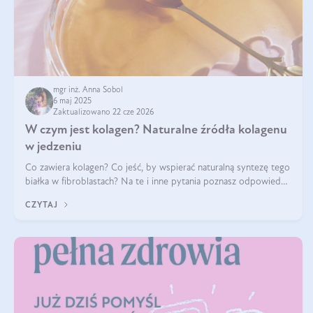
mgr inż. Anna Sobol
6 maj 2025
Zaktualizowano 22 cze 2026
W czym jest kolagen? Naturalne źródła kolagenu
w jedzeniu
Co zawiera kolagen? Co jeść, by wspierać naturalną syntezę tego
białka w fibroblastach? Na te i inne pytania poznasz odpowiedź
w tym artykule.
CZYTAJ