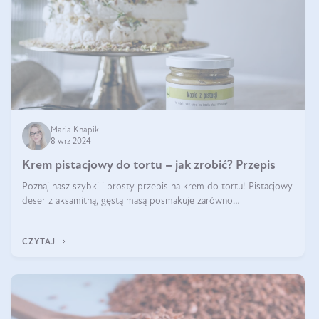
Maria Knapik
8 wrz 2024
Krem pistacjowy do tortu – jak zrobić? Przepis
Poznaj nasz szybki i prosty przepis na krem do tortu! Pistacjowy
deser z aksamitną, gęstą masą posmakuje zarówno
domownikom, jak i gościom. Dzięki niemu każdy kawałek ciasta
będzie prawdziwą ucztą dla
CZYTAJ