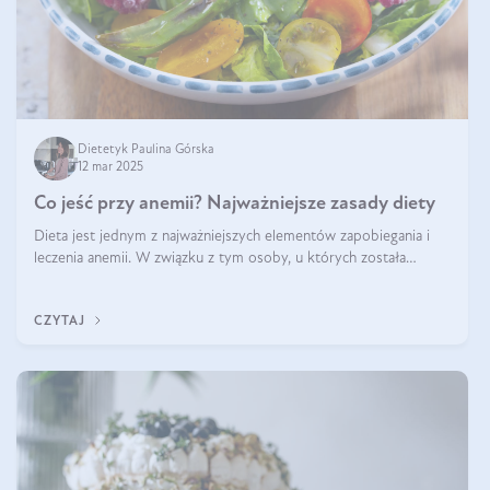
Dietetyk Paulina Górska
12 mar 2025
Co jeść przy anemii? Najważniejsze zasady diety
Dieta jest jednym z najważniejszych elementów zapobiegania i
leczenia anemii. W związku z tym osoby, u których została
zdiagnozowana, powinny wiedzieć, jakie produkty włączyć do
diety, a których lep
CZYTAJ