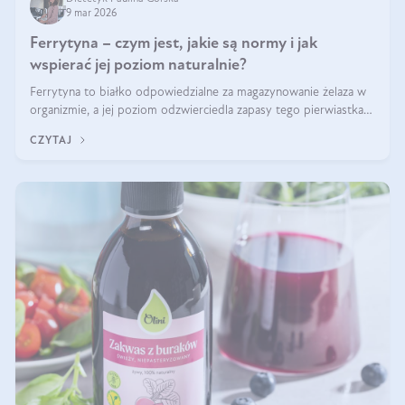
9 mar 2026
Ferrytyna – czym jest, jakie są normy i jak
wspierać jej poziom naturalnie?
Ferrytyna to białko odpowiedzialne za magazynowanie żelaza w
organizmie, a jej poziom odzwierciedla zapasy tego pierwiastka.
Warto dowiedzieć się więcej na jej temat, ponieważ niedobór
CZYTAJ
ferrytyny daje objawy, które mogą utrudniać codzienne
funkcjonowanie (