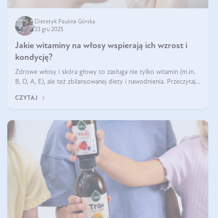
Dietetyk Paulina Górska
23 gru 2025
Jakie witaminy na włosy wspierają ich wzrost i
kondycję?
Zdrowe włosy i skóra głowy to zasługa nie tylko witamin (m.in.
B, D, A, E), ale też zbilansowanej diety i nawodnienia. Przeczytaj
nasz artykuł i dowiedz się, które składniki najskuteczniej hamują
CZYTAJ
wypadanie włosów.