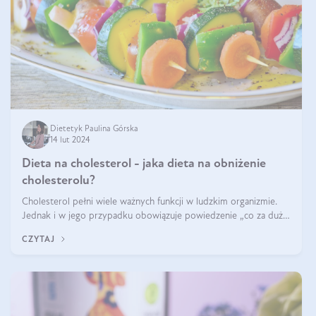
Dietetyk Paulina Górska
14 lut 2024
Dieta na cholesterol - jaka dieta na obniżenie
cholesterolu?
Cholesterol pełni wiele ważnych funkcji w ludzkim organizmie.
Jednak i w jego przypadku obowiązuje powiedzenie „co za dużo
to niezdrowo”. Co zrobić, jeśli wyniki badań wskazują na
CZYTAJ
nieprawidłowy pozi