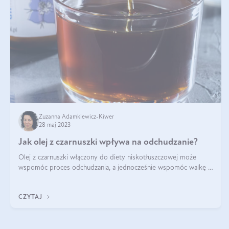
Zuzanna Adamkiewicz-Kiwer
28 maj 2023
Jak olej z czarnuszki wpływa na odchudzanie?
Olej z czarnuszki włączony do diety niskotłuszczowej może
wspomóc proces odchudzania, a jednocześnie wspomóc walkę z
wysokim cholesterolem, insulinoopornością i innymi
przypadłościami, które lubią iść
CZYTAJ