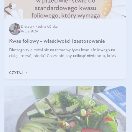
Dietetyk Paulina Górska
16 cze 2024
Kwas foliowy - właściwości i zastosowanie
Dlaczego tyle mówi się na temat wpływu kwasu foliowego na
ciążę i rozwój płodu? Co zrobić, aby uniknąć niedoboru, który
może mieć negatywny wpływ zarówno na organizm kobiety, jak i
jej nienarodzoneg
CZYTAJ