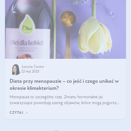
Justyna Ćwierz
22 maj 2023
Dieta przy menopauzie – co jeść i czego unikać w
okresie klimakterium?
Menopauza to szczególny czas. Zmiany hormonalne jej
towarzyszące powodują szereg objawów, które mogą pogorszyć
jakość życia. Odpowiednie działania pozwalają na ich złagodzenie.
CZYTAJ
Chcemy wam dzisiaj po