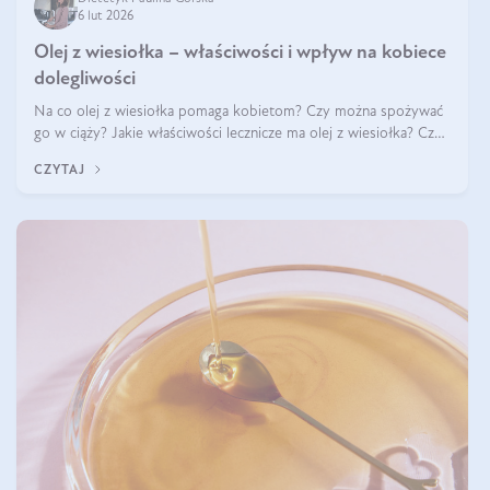
6 lut 2026
Olej z wiesiołka – właściwości i wpływ na kobiece
dolegliwości
Na co olej z wiesiołka pomaga kobietom? Czy można spożywać
go w ciąży? Jakie właściwości lecznicze ma olej z wiesiołka? Czy
jego skuteczność potwierdzają badania? Ile trzeba czekać na
CZYTAJ
efekty? Jaka jes