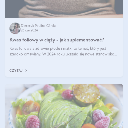
Dietetyk Paulina Górska
26 cze 2024
Kwas foliowy w ciąży - jak suplementować?
Kwas foliowy a zdrowie płodu i matki to temat, który jest
szeroko omawiany. W 2024 roku ukazało się nowe stanowisko
Polskiego Towarzystwa Ginekologów i Położników (PTGiP)
dotyczące stosowania kwasu
CZYTAJ