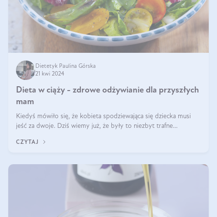
Dietetyk Paulina Górska
21 kwi 2024
Dieta w ciąży - zdrowe odżywianie dla przyszłych
mam
Kiedyś mówiło się, że kobieta spodziewająca się dziecka musi
jeść za dwoje. Dziś wiemy już, że były to niezbyt trafne
określenie. Dieta matki w ciąży powinna być zbilansowana
CZYTAJ
zgodnie z zasadą „dla d