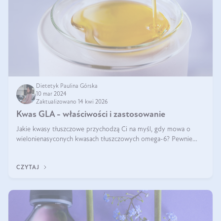
Dietetyk Paulina Górska
10 mar 2024
Zaktualizowano 14 kwi 2026
Kwas GLA - właściwości i zastosowanie
Jakie kwasy tłuszczowe przychodzą Ci na myśl, gdy mowa o
wielonienasyconych kwasach tłuszczowych omega-6? Pewnie
kwas linolowy, ponieważ mówi się o nim dość często. Jednak
tym razem będzie mowa o in
CZYTAJ