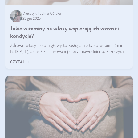
Dietetyk Paulina Górska
23 gru 2025
Jakie witaminy na włosy wspierają ich wzrost i
kondycję?
Zdrowe włosy i skóra głowy to zasługa nie tylko witamin (m.in.
B, D, A, E), ale też zbilansowanej diety i nawodnienia. Przeczytaj
nasz artykuł i dowiedz się, które składniki najskuteczniej hamują
CZYTAJ
wypadanie włosów.