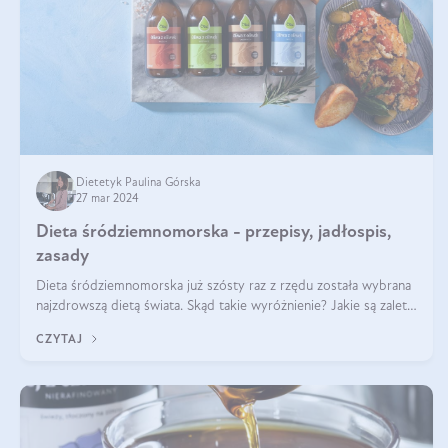
Dietetyk Paulina Górska
27 mar 2024
Dieta śródziemnomorska - przepisy, jadłospis,
zasady
Dieta śródziemnomorska już szósty raz z rzędu została wybrana
najzdrowszą dietą świata. Skąd takie wyróżnienie? Jakie są zalety
diety śródziemnomorskiej i jak wprowadzić jej zasady w życie?
CZYTAJ
Wszystko z