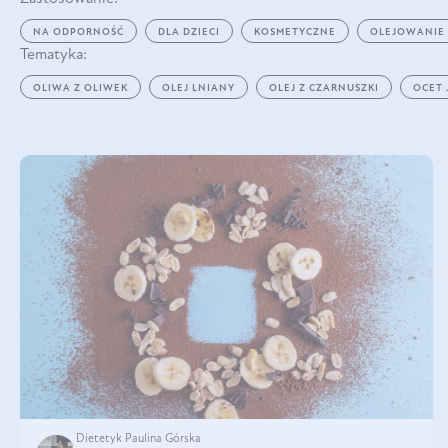
NA ODPORNOŚĆ
DLA DZIECI
KOSMETYCZNE
OLEJOWANIE
Tematyka:
OLIWA Z OLIWEK
OLEJ LNIANY
OLEJ Z CZARNUSZKI
OCET
Dietetyk Paulina Górska