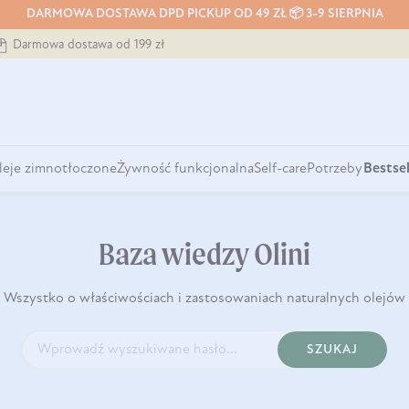
DARMOWA DOSTAWA DPD PICKUP OD 49 ZŁ 📦 3-9 SIERPNIA
Darmowa dostawa od 199 zł
leje zimnotłoczone
Żywność funkcjonalna
Self-care
Potrzeby
Bestsel
Baza wiedzy Olini
Wszystko o właściwościach i zastosowaniach naturalnych olejów
SZUKAJ