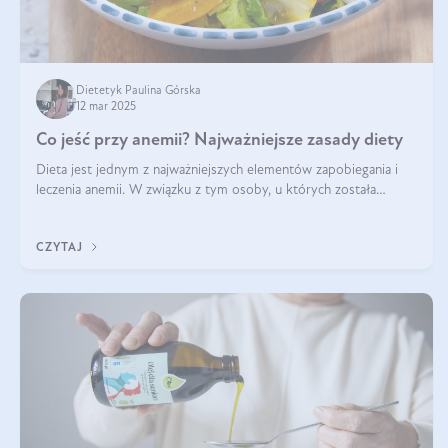
Dietetyk Paulina Górska
12 mar 2025
Co jeść przy anemii? Najważniejsze zasady diety
Dieta jest jednym z najważniejszych elementów zapobiegania i
leczenia anemii. W związku z tym osoby, u których została
zdiagnozowana, powinny wiedzieć, jakie produkty włączyć do
diety, a których lep
CZYTAJ