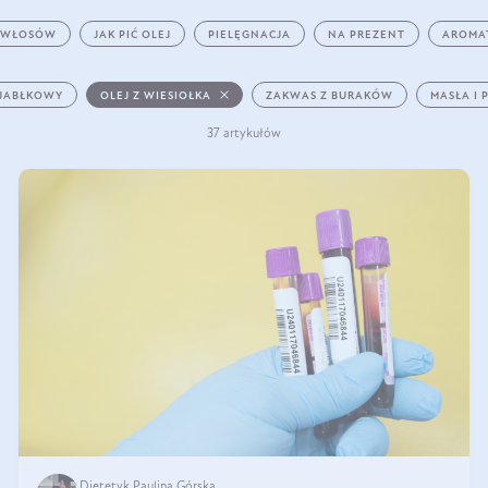
 WŁOSÓW
JAK PIĆ OLEJ
PIELĘGNACJA
NA PREZENT
AROMA
 JABŁKOWY
OLEJ Z WIESIOŁKA
ZAKWAS Z BURAKÓW
MASŁA I 
37 artykułów
Dietetyk Paulina Górska