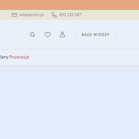
sklep@olini.pl
693 222 687
BAZA WIEDZY
lery
Promocje