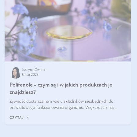
Justyna Ćwierz
6 maj 2023
Polifenole - czym są i w jakich produktach je
znajdziesz?
Żywność dostarcza nam wielu składników niezbędnych do
prawidłowego funkcjonowania organizmu. Większość z nas
doskonale sobie zdaje sprawę z tego, że w produktach
CZYTAJ
spożywczych znajdziemy takie składni