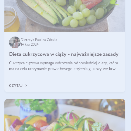
Dietetyk Paulina Górska
14 kwi 2024
Dieta cukrzycowa w ciąży - najważniejsze zasady
Cukrzyca ciążowa wymaga wdrożenia odpowiedniej diety, która
ma na celu utrzymanie prawidłowego stężenia glukozy we krwi i
zapobieganie skutkom cukrzycy ciążowej. Pytanie, jak powinna
wyglądać taka d
CZYTAJ