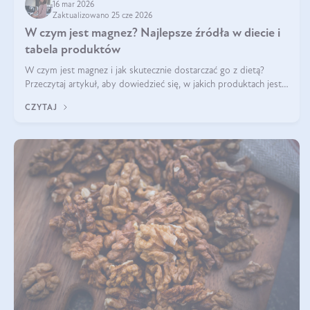
16 mar 2026
Zaktualizowano 25 cze 2026
W czym jest magnez? Najlepsze źródła w diecie i
tabela produktów
W czym jest magnez i jak skutecznie dostarczać go z dietą?
Przeczytaj artykuł, aby dowiedzieć się, w jakich produktach jest
najwięcej tego pierwiastka.
CZYTAJ