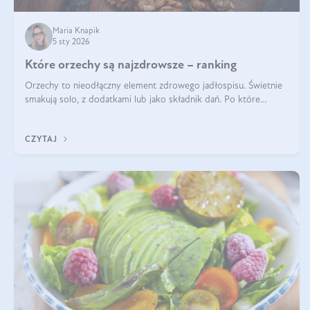
Maria Knapik
5 sty 2026
Które orzechy są najzdrowsze – ranking
Orzechy to nieodłączny element zdrowego jadłospisu. Świetnie
smakują solo, z dodatkami lub jako składnik dań. Po które
orzechy warto sięgać zamiast niezdrowej przekąski? Dowiesz się
z tego tekstu!
CZYTAJ