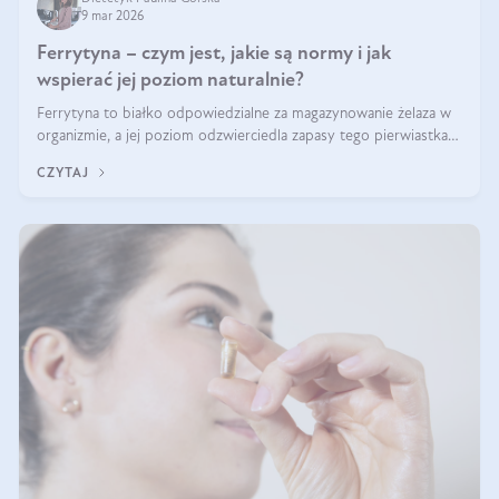
9 mar 2026
Ferrytyna – czym jest, jakie są normy i jak
wspierać jej poziom naturalnie?
Ferrytyna to białko odpowiedzialne za magazynowanie żelaza w
organizmie, a jej poziom odzwierciedla zapasy tego pierwiastka.
Warto dowiedzieć się więcej na jej temat, ponieważ niedobór
CZYTAJ
ferrytyny daje objawy, które mogą utrudniać codzienne
funkcjonowanie (