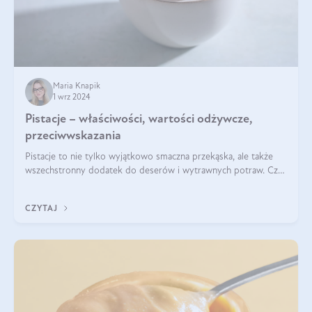
Maria Knapik
1 wrz 2024
Pistacje – właściwości, wartości odżywcze,
przeciwwskazania
Pistacje to nie tylko wyjątkowo smaczna przekąska, ale także
wszechstronny dodatek do deserów i wytrawnych potraw. Czy
pistacje są zdrowe? Jakie są ich właściwości? Gdzie rosną i czy
każdy może się ni
CZYTAJ