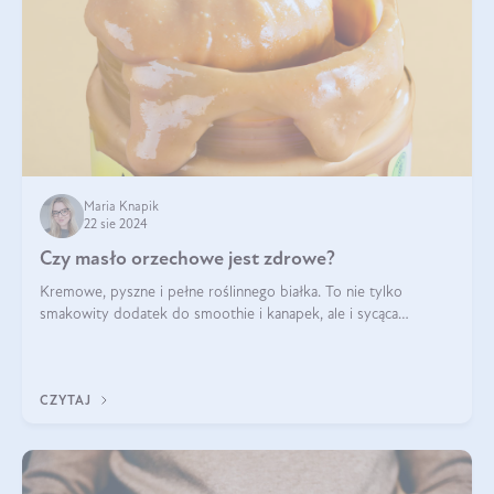
Maria Knapik
22 sie 2024
Czy masło orzechowe jest zdrowe?
Kremowe, pyszne i pełne roślinnego białka. To nie tylko
smakowity dodatek do smoothie i kanapek, ale i sycąca
przekąska dla całej rodziny. Czy warto jeść masło orzechowe?
Jakie są korzyści zdrowotne
CZYTAJ