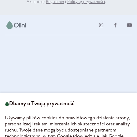
Akceptuję
Regulamin
i
Politykę prywatności
.
ul. Strzegomska 49
693 222 687
58-160 Świebodzice
Dbamy o Twoją prywatność
sklep@olini.pl
Polska
NIP 8860027066
Używamy plików cookies do prawidłowego działania strony,
REGON 890213034
personalizacji reklam, mierzenia ich skuteczności oraz analizy
ruchu. Twoje dane mogą być udostępniane partnerom
INFORMACJE
technologicznym, w tym Google (
dowiedz się, jak Google