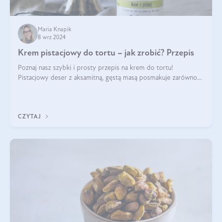
Maria Knapik
8 wrz 2024
Krem pistacjowy do tortu – jak zrobić? Przepis
Poznaj nasz szybki i prosty przepis na krem do tortu!
Pistacjowy deser z aksamitną, gęstą masą posmakuje zarówno
domownikom, jak i gościom. Dzięki niemu każdy kawałek ciasta
będzie prawdziwą ucztą dla
CZYTAJ