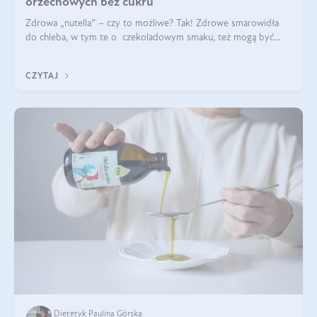
orzechowych bez cukru
Zdrowa „nutella” – czy to możliwe? Tak! Zdrowe smarowidła
do chleba, w tym te o czekoladowym smaku, też mogą być
pyszne. Przeczytaj nasz artykuł i dowiedz się więcej!
CZYTAJ
Dietetyk Paulina Górska