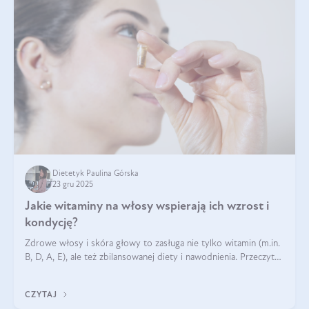
Dietetyk Paulina Górska
23 gru 2025
Jakie witaminy na włosy wspierają ich wzrost i
kondycję?
Zdrowe włosy i skóra głowy to zasługa nie tylko witamin (m.in.
B, D, A, E), ale też zbilansowanej diety i nawodnienia. Przeczytaj
nasz artykuł i dowiedz się, które składniki najskuteczniej hamują
wypadanie włosów.
CZYTAJ