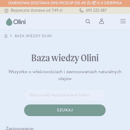
DARMOWA DOSTAWA DPD PICKUP OD 49 ZŁ 📦 3-9 SIERPNIA
Bezpieczna dostawa od 7,49 zł
693 222 687
Darmowa dostawa od 199 zł
Tłoczony zawsze na zimno
BAZA WIEDZY OLINI
Baza wiedzy Olini
Wszystko o właściwościach i zastosowaniach naturalnych
olejów
SZUKAJ
Zastosowanie: