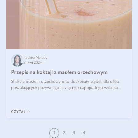
Paulina Maludy
21 kwi 2024
Przepis na koktajl z masłem orzechowym
Shake z masłem orzechowym to doskonały wybór dla osób
poszukujących pożywnego i sycącego napoju. Jego wysoka
zawartość białka sprawia, że jest idealnym uzupełnieniem diety,
szczególnie dla osób aktywn
CZYTAJ
1
2
3
4