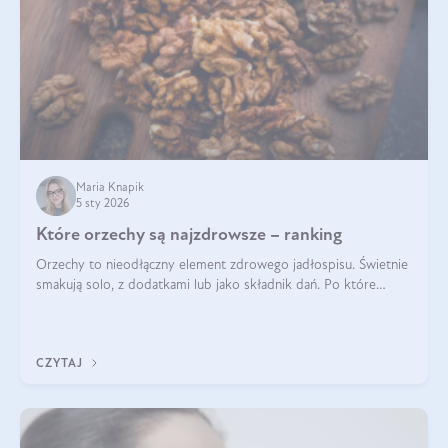
Maria Knapik
5 sty 2026
Które orzechy są najzdrowsze – ranking
Orzechy to nieodłączny element zdrowego jadłospisu. Świetnie
smakują solo, z dodatkami lub jako składnik dań. Po które
orzechy warto sięgać zamiast niezdrowej przekąski? Dowiesz
się z tego tekstu!
CZYTAJ