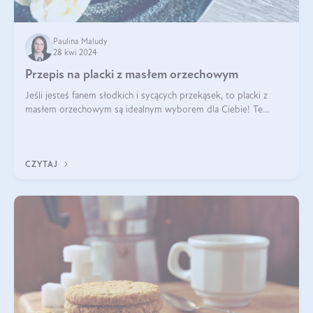
Paulina Maludy
28 kwi 2024
Przepis na placki z masłem orzechowym
Jeśli jesteś fanem słodkich i sycących przekąsek, to placki z
masłem orzechowym są idealnym wyborem dla Ciebie! Te
pyszne placuszki, idealne na śniadanie lub podwieczorek z
pewnością dostarczą Ci ener
CZYTAJ