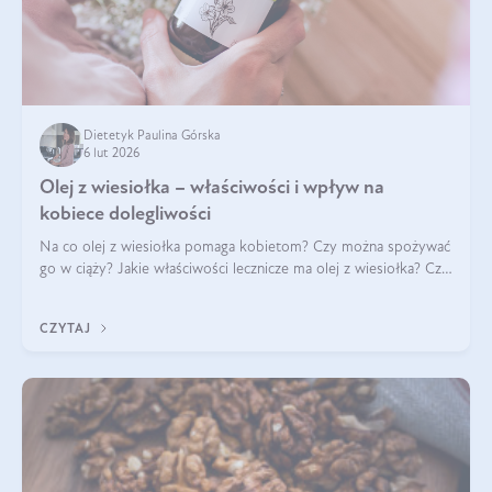
Dietetyk Paulina Górska
6 lut 2026
Olej z wiesiołka – właściwości i wpływ na
kobiece dolegliwości
Na co olej z wiesiołka pomaga kobietom? Czy można spożywać
go w ciąży? Jakie właściwości lecznicze ma olej z wiesiołka? Czy
jego skuteczność potwierdzają badania? Ile trzeba czekać na
efekty? Jaka jes
CZYTAJ