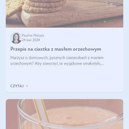
Paulina Maludy
24 kwi 2024
Przepis na ciastka z masłem orzechowym
Marzysz o domowych, pysznych ciasteczkach z masłem
orzechowym? Aby stworzyć te wyjątkowe smakołyki,
potrzebujesz kilku prostych składników takich jak masło
orzechowe, jajko, kawałki orzechów, mąka psz
CZYTAJ