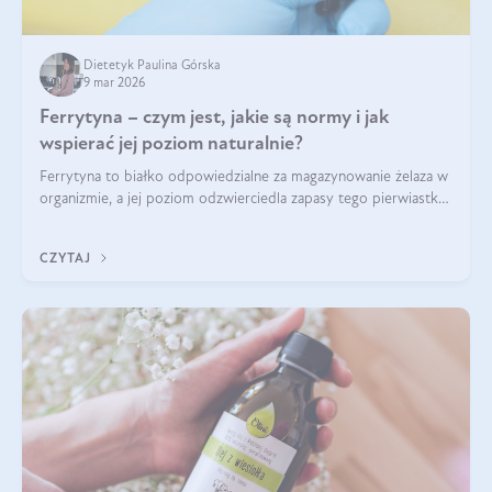
Dietetyk Paulina Górska
9 mar 2026
Ferrytyna – czym jest, jakie są normy i jak
wspierać jej poziom naturalnie?
Ferrytyna to białko odpowiedzialne za magazynowanie żelaza w
organizmie, a jej poziom odzwierciedla zapasy tego pierwiastka.
Warto dowiedzieć się więcej na jej temat, ponieważ niedobór
ferrytyny daje objawy, które mogą utrudniać codzienne
CZYTAJ
funkcjonowanie (