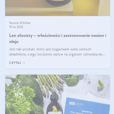
Natalia Wódzka
19 lut 2023
Len złocisty – właściwości i zastosowanie nasion i
oleju
Jest taki produkt, który jest bogactwem wielu cennych
składników, a jego korzystny wpływ na organizm człowieka jest
imponujący. Jest to len złocisty nazywany także siemieniem
CZYTAJ
lnianym. Produkt, który