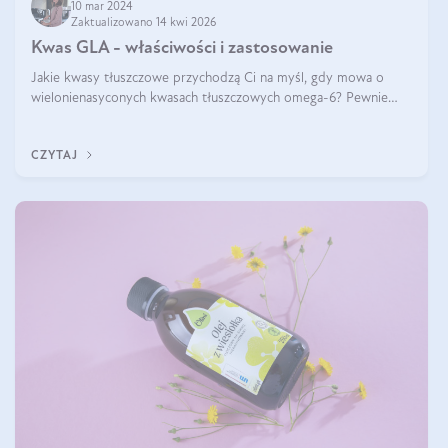
10 mar 2024
Zaktualizowano 14 kwi 2026
Kwas GLA - właściwości i zastosowanie
Jakie kwasy tłuszczowe przychodzą Ci na myśl, gdy mowa o
wielonienasyconych kwasach tłuszczowych omega-6? Pewnie
kwas linolowy, ponieważ mówi się o nim dość często. Jednak
tym razem będzie mowa o in
CZYTAJ