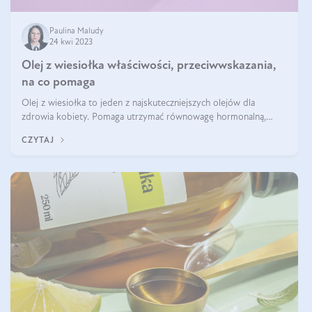
Paulina Maludy
24 kwi 2023
Olej z wiesiołka właściwości, przeciwwskazania,
na co pomaga
Olej z wiesiołka to jeden z najskuteczniejszych olejów dla
zdrowia kobiety. Pomaga utrzymać równowagę hormonalną,
również w okresie menopauzy, a także łagodzi objawy PMS.
CZYTAJ
Stosowany na skórę wygładza j