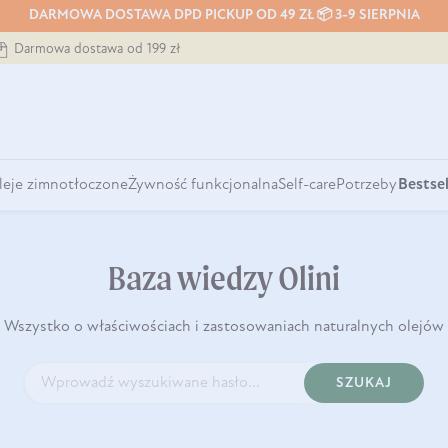
DARMOWA DOSTAWA DPD PICKUP OD 49 ZŁ 📦 3-9 SIERPNIA
Darmowa dostawa od 199 zł
leje zimnotłoczone
Żywność funkcjonalna
Self-care
Potrzeby
Bestsel
Baza wiedzy Olini
Wszystko o właściwościach i zastosowaniach naturalnych olejów
SZUKAJ