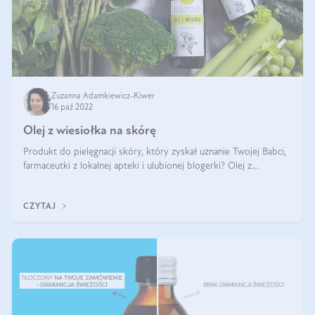
Zuzanna Adamkiewicz-Kiwer
16 paź 2022
Olej z wiesiołka na skórę
Produkt do pielęgnacji skóry, który zyskał uznanie Twojej Babci,
farmaceutki z lokalnej apteki i ulubionej blogerki? Olej z
wiesiołka na skórę zachwyca wszystkich. Można go
suplementować, pijąc nawet
CZYTAJ