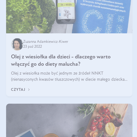
Zuzanna Adamkiewicz-Kiwer
23 paź 2022
Olej z wiesiołka dla dzieci - dlaczego warto
włączyć go do diety malucha?
Olej z wiesiołka może być jednym ze źródeł NNKT
(nienasyconych kwasów tłuszczowych) w diecie małego dziecka.
Jego wczesne zastosowanie może być wskazane i uzasadnione w
CZYTAJ
przypadku problemów z odporno