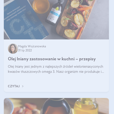
Magda Wojtanowska
31 lip 2022
Olej lniany zastosowanie w kuchni – przepisy
Olej lniany jest jednym z najlepszych źródeł wielonienasyconych
kwasów tłuszczowych omega 3. Nasz organizm nie produkuje ich
samoistnie. Dlatego warto ich dostarczać wraz z pożywieniem.
Bogatym źródłe
CZYTAJ