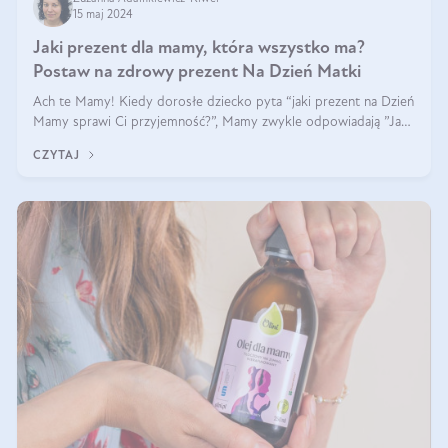
15 maj 2024
Jaki prezent dla mamy, która wszystko ma?
Postaw na zdrowy prezent Na Dzień Matki
Ach te Mamy! Kiedy dorosłe dziecko pyta “jaki prezent na Dzień
Mamy sprawi Ci przyjemność?”, Mamy zwykle odpowiadają ”Ja
już wszystko mam!”. Co roku to samo. Jak więc wybrać zdrowy
CZYTAJ
prezent na Dzień Ma