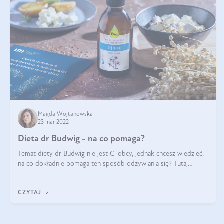
Magda Wojtanowska
23 mar 2022
Dieta dr Budwig - na co pomaga?
Temat diety dr Budwig nie jest Ci obcy, jednak chcesz wiedzieć,
na co dokładnie pomaga ten sposób odżywiania się? Tutaj
dowiesz się, po co powstała dieta budwigowa i jaki wpływ na jej
skuteczność ma d
CZYTAJ