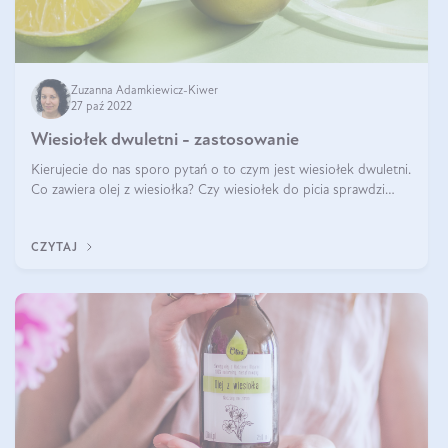
Zuzanna Adamkiewicz-Kiwer
27 paź 2022
Wiesiołek dwuletni - zastosowanie
Kierujecie do nas sporo pytań o to czym jest wiesiołek dwuletni.
Co zawiera olej z wiesiołka? Czy wiesiołek do picia sprawdzi
się lepiej niż tabletki? Gdzie można kupić olej z wiesiołka? Do
czego wy
CZYTAJ