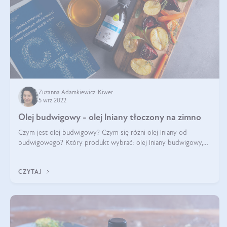
Zuzanna Adamkiewicz-Kiwer
5 wrz 2022
Olej budwigowy - olej lniany tłoczony na zimno
Czym jest olej budwigowy? Czym się różni olej lniany od
budwigowego? Który produkt wybrać: olej lniany budwigowy,
czy zwykły? Na co pomaga olej budwigowy? Poszukaj z nami
odpowiedzi popartych badani
CZYTAJ