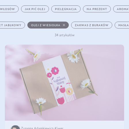
 WŁOSÓW
JAK PIĆ OLEJ
PIELĘGNACJA
NA PREZENT
AROMA
ET JABŁKOWY
OLEJ Z WIESIOŁKA
ZAKWAS Z BURAKÓW
MASŁA
34 artykułów
Zuzanna Adamkiewicz-Kiwer