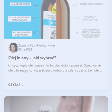
Zuzanna Adamkiewicz-Kiwer
21 sie 2022
Olej lniany - jaki wybrać?
Chcesz kupić olej lniany? To bardzo dobry pomysł. Stosowanie
oleju lnianego to korzyść zdrowotna dla całej rodziny. Jaki olej
lniany wybrać? Na co zwrócić uwagę? Olej lniany to produkt
wrażliwy. W t
CZYTAJ