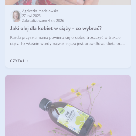
Agnieszka Maciejowska
27 kwi 2023
Zaktualizowano 4 sie 2026
Jaki olej dla kobiet w ciąży - co wybrać?
Każda przyszła mama powinna się o siebie troszczyć w trakcie
ciąży. To właśnie wtedy najważniejsza jest prawidłowa dieta oraz
odpowiedni styl życia. Zmiana nawyków żywieniowych i
dostarczenie do organ
CZYTAJ