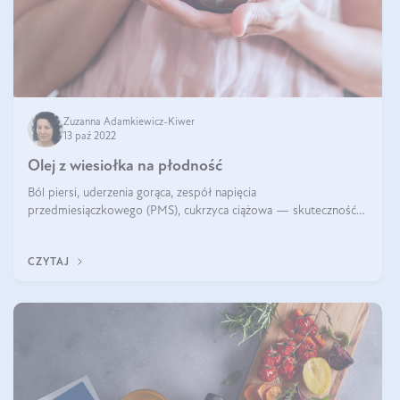
Zuzanna Adamkiewicz-Kiwer
13 paź 2022
Olej z wiesiołka na płodność
Ból piersi, uderzenia gorąca, zespół napięcia
przedmiesiączkowego (PMS), cukrzyca ciążowa — skuteczność
oleju z wiesiołka w popularnych kobiecych problemach została
zweryfikowana w randomizowanych, ko
CZYTAJ