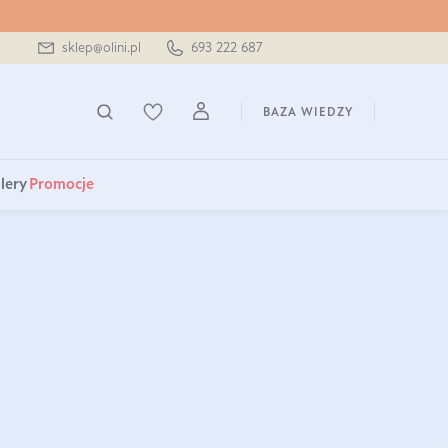
sklep@olini.pl
693 222 687
BAZA WIEDZY
lery
Promocje