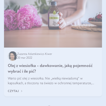
Zuzanna Adamkiewicz-Kiwer
20 mar 2022
Olej z wiesiołka - dawkowanie, jaką pojemność
wybrać i ile pić?
Warto pić olej z wiesiołka. Nie „wielką niewiadomą” w
kapsułkach, a tłoczony na świeżo w ochronnej temperaturze,
bogaty olej roślinny. Z artykułu, który opracowaliśmy dla Was w
CZYTAJ
Olini, dowiecie się, dl