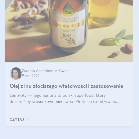
Zuzanna Adamkiewicz-Kiwer
9 mar 2022
Olej z lnu złocistego właściwości i zastosowanie
Len złoty — jego nasiona to polski superfood, który
doceniliśmy stosunkowo niedawno. Złoty len to odżywcza
bomba składająca się w połowie z cennego oleju, który jest
wyjątkowo bogaty w kwasy omega. Ol
CZYTAJ