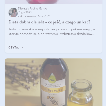
Dietetyk Paulina Górska
31 gru 2023
Zaktualizowano 5 sie 2026
Dieta dobra dla jelit - co jeść, a czego unikać?
Jelita to niezwykle ważny odcinek przewodu pokarmowego, w
którym dochodzi m.in. do trawienia i wchłaniania składników
pokarmowych. Nic więc dziwnego, że gdy zaczyna szwankować
pojawiają się wzdęcia,
CZYTAJ