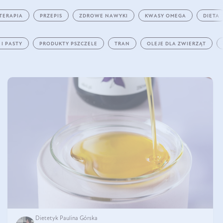
TERAPIA
PRZEPIS
ZDROWE NAWYKI
KWASY OMEGA
DIETA
 I PASTY
PRODUKTY PSZCZELE
TRAN
OLEJE DLA ZWIERZĄT
Dietetyk Paulina Górska