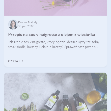
Paulina Maludy
30 paź 2022
Przepis na sos vinaigrette z olejem z wiesiołka
Jak zrobić sos vinaigrette, który będzie idealnie łączył ze sobą
smak słodki, kwaśny i lekko pikantny? Sprawdź nasz przepis
na sos do sałatki vinaigrette z olejem z wiesiołka, octem z jabłek
rubin i m
CZYTAJ