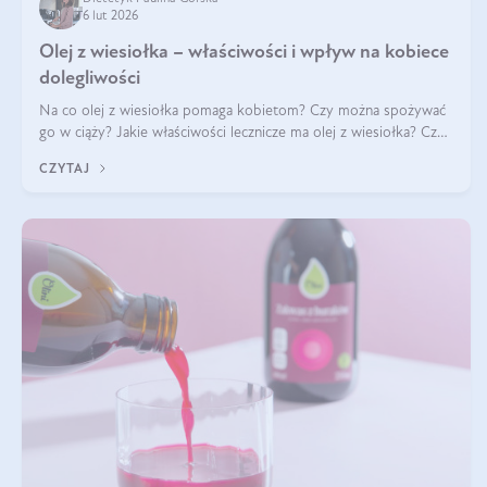
6 lut 2026
Olej z wiesiołka – właściwości i wpływ na kobiece
dolegliwości
Na co olej z wiesiołka pomaga kobietom? Czy można spożywać
go w ciąży? Jakie właściwości lecznicze ma olej z wiesiołka? Czy
jego skuteczność potwierdzają badania? Ile trzeba czekać na
CZYTAJ
efekty? Jaka jes