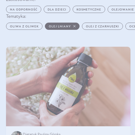
NA ODPORNOŚĆ
DLA DZIECI
KOSMETYCZNE
OLEJOWANIE
Tematyka:
OLIWA Z OLIWEK
OLEJ LNIANY
OLEJ Z CZARNUSZKI
OC
Dietetyk Paulina Górska