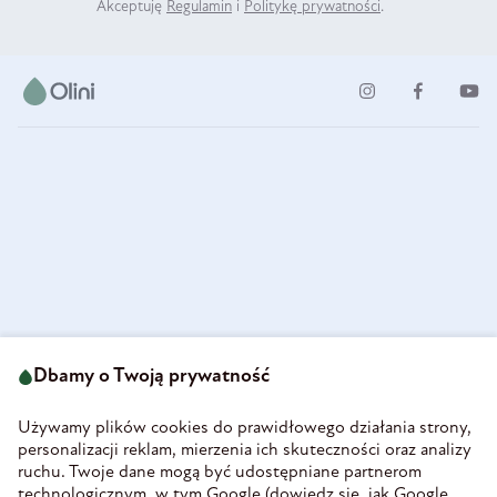
Akceptuję
Regulamin
i
Politykę prywatności
.
ul. Strzegomska 49
693 222 687
58-160 Świebodzice
Dbamy o Twoją prywatność
sklep@olini.pl
Polska
NIP 8860027066
Używamy plików cookies do prawidłowego działania strony,
REGON 890213034
personalizacji reklam, mierzenia ich skuteczności oraz analizy
ruchu. Twoje dane mogą być udostępniane partnerom
INFORMACJE
technologicznym, w tym Google (
dowiedz się, jak Google