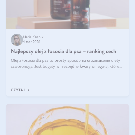
Maria Knapik
4 mar 2026
Najlepszy olej z łososia dla psa – ranking cech
Olej z łososia dla psa to prosty sposób na urozmaicenie diety
czworonoga. Jest bogaty w niezbędne kwasy omega-3, które
mogą pozytywnie wpłynąć na ogólną formę pupila. Na jakie
właściwości tego oleju rybiego warto w szczególności zwrócić
uwagę?
CZYTAJ