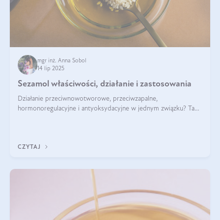
mgr inż. Anna Sobol
14 lip 2025
Sezamol właściwości, działanie i zastosowania
Działanie przeciwnowotworowe, przeciwzapalne,
hormonoregulacyjne i antyoksydacyjne w jednym związku? Tak
— to właśnie natura sezamolu, który obecny jest w oleju
sezamowym. Dowiedz się, dlaczego warto wprowadzić go do
swojej diety — być może to pierwsza ok
CZYTAJ