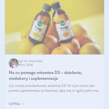
mgr inż. Anna Sobol
29 sty 2026
Na co pomaga witamina D3 – działanie,
niedobory i suplementacja
Czy można przedawkować witaminę D3? W czym może nam
pomóc suplementacja tą witaminą i jaką rolę w ogóle pełni ona
w naszym ciele? Powszechnie wiadomo, że jej przyjmowanie
zalecane jest jesienią i zimą, ale czy wiesz, dlaczego warto to
CZYTAJ
robić?