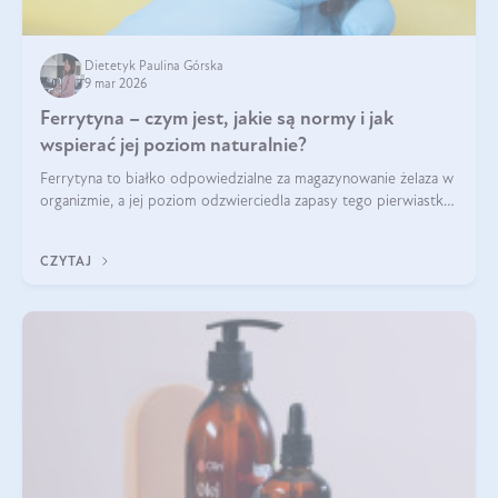
Dietetyk Paulina Górska
9 mar 2026
Ferrytyna – czym jest, jakie są normy i jak
wspierać jej poziom naturalnie?
Ferrytyna to białko odpowiedzialne za magazynowanie żelaza w
organizmie, a jej poziom odzwierciedla zapasy tego pierwiastka.
Warto dowiedzieć się więcej na jej temat, ponieważ niedobór
ferrytyny daje objawy, które mogą utrudniać codzienne
CZYTAJ
funkcjonowanie (