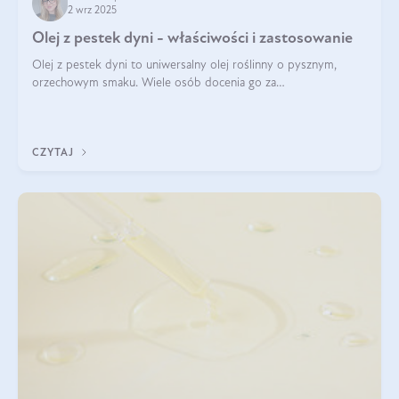
2 wrz 2025
Olej z pestek dyni - właściwości i zastosowanie
Olej z pestek dyni to uniwersalny olej roślinny o pysznym,
orzechowym smaku. Wiele osób docenia go za
wszechstronność, bo przydaje się zarówno w kuchni, jak i w
pielęgnacji. Często wykorzystuje się go
CZYTAJ