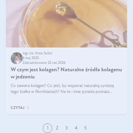
mgr inż. Anna Sobol
6 maj 2025
Zaktualizowano 22 cze 2026
W czym jest kolagen? Naturalne źródła kolagenu
w jedzeniu
Co zawiera kolagen? Co jeść, by wspierać naturalną syntezę
tego białka w fibroblastach? Na te i inne pytania poznasz
odpowiedź w tym artykule.
CZYTAJ
1
2
3
4
5