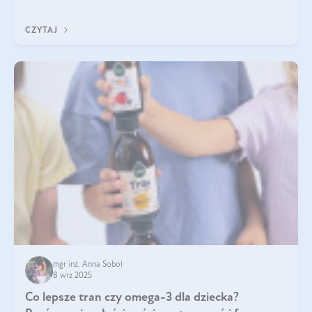
się przeziębiamy. Dlatego szczególnie w tym okresie
powinniśmy wspierać układ immunologiczny. Co warto
CZYTAJ
suplementować jesienią i zimą?
mgr inż. Anna Sobol
8 wrz 2025
Co lepsze tran czy omega-3 dla dziecka?