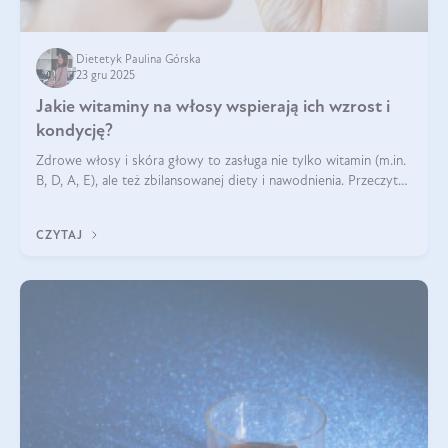
Dietetyk Paulina Górska
23 gru 2025
Jakie witaminy na włosy wspierają ich wzrost i
kondycję?
Zdrowe włosy i skóra głowy to zasługa nie tylko witamin (m.in.
B, D, A, E), ale też zbilansowanej diety i nawodnienia. Przeczytaj
nasz artykuł i dowiedz się, które składniki najskuteczniej hamują
wypadanie włosów.
CZYTAJ