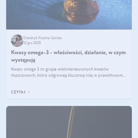
Dietetyk Paulina Górska
12 gru 2025
Kwasy omega-3 - właściwości, działanie, w czym
występują
Kwasy omega 3 to grupа wielonienasyconych kwasów
tłuszczowych, które odgrywają kluczową rolę w prawidłowym
funkcjonowaniu organizmu – wspierają pracę serca, mózgu i
układu odpornościowego.
CZYTAJ