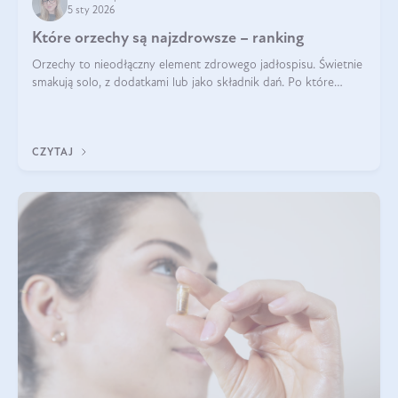
5 sty 2026
Które orzechy są najzdrowsze – ranking
Orzechy to nieodłączny element zdrowego jadłospisu. Świetnie
smakują solo, z dodatkami lub jako składnik dań. Po które
orzechy warto sięgać zamiast niezdrowej przekąski? Dowiesz
się z tego tekstu!
CZYTAJ