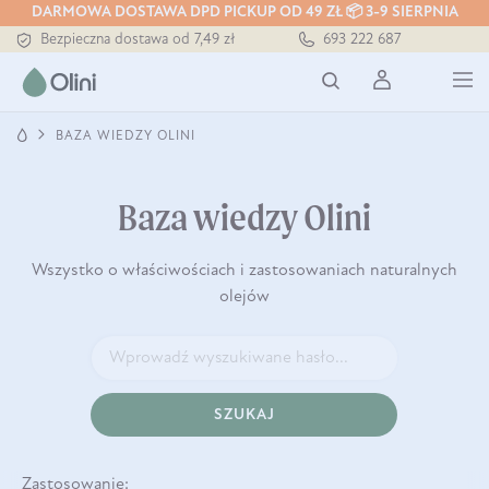
DARMOWA DOSTAWA DPD PICKUP OD 49 ZŁ 📦 3-9 SIERPNIA
Bezpieczna dostawa od 7,49 zł
693 222 687
Darmowa dostawa od 199 zł
Tłoczony zawsze na zimno
BAZA WIEDZY OLINI
Baza wiedzy Olini
Wszystko o właściwościach i zastosowaniach naturalnych
olejów
SZUKAJ
Zastosowanie: