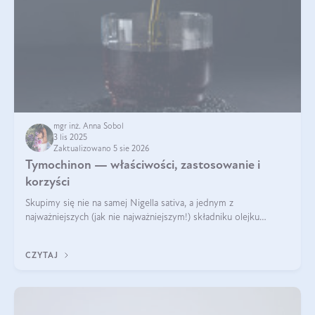
mgr inż. Anna Sobol
3 lis 2025
Zaktualizowano 5 sie 2026
Tymochinon — właściwości, zastosowanie i
korzyści
Skupimy się nie na samej Nigella sativa, a jednym z
najważniejszych (jak nie najważniejszym!) składniku olejku
eterycznego z czarnuszki: tymochinonie.
CZYTAJ