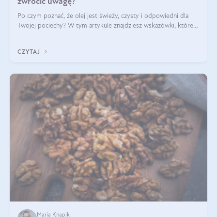
zwrócić uwagę?
Po czym poznać, że olej jest świeży, czysty i odpowiedni dla
Twojej pociechy? W tym artykule znajdziesz wskazówki, które
pomogą wybrać najlepszy tran dla dzieci.
CZYTAJ
Maria Knapik