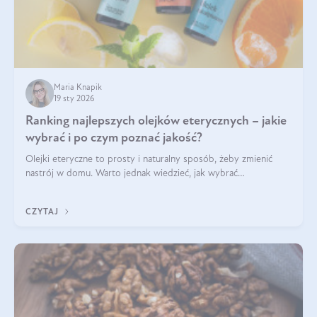
Maria Knapik
19 sty 2026
Ranking najlepszych olejków eterycznych – jakie
wybrać i po czym poznać jakość?
Olejki eteryczne to prosty i naturalny sposób, żeby zmienić
nastrój w domu. Warto jednak wiedzieć, jak wybrać
odpowiednie produkty. Po czym poznać, że są one dobrej
jakości? Jakie olejki eteryczne są najlepsze? Poznaj najważniejsze
CZYTAJ
kryteria wyboru!