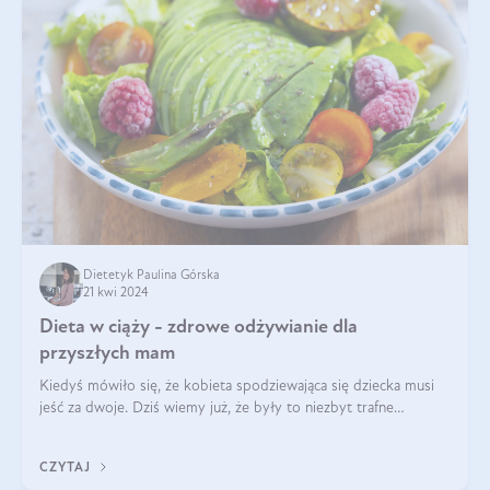
Dietetyk Paulina Górska
21 kwi 2024
Dieta w ciąży - zdrowe odżywianie dla
przyszłych mam
Kiedyś mówiło się, że kobieta spodziewająca się dziecka musi
jeść za dwoje. Dziś wiemy już, że były to niezbyt trafne
określenie. Dieta matki w ciąży powinna być zbilansowana
zgodnie z zasadą „dla d
CZYTAJ