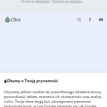
Akceptuję
Regulamin
i
Politykę prywatności
.
ul. Strzegomska 49
693 222 687
58-160 Świebodzice
Dbamy o Twoją prywatność
sklep@olini.pl
Polska
NIP 8860027066
Używamy plików cookies do prawidłowego działania strony,
REGON 890213034
personalizacji reklam, mierzenia ich skuteczności oraz analizy
ruchu. Twoje dane mogą być udostępniane partnerom
INFORMACJE
technologicznym, w tym Google (
dowiedz się, jak Google