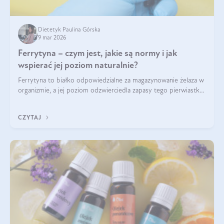
Dietetyk Paulina Górska
9 mar 2026
Ferrytyna – czym jest, jakie są normy i jak
wspierać jej poziom naturalnie?
Ferrytyna to białko odpowiedzialne za magazynowanie żelaza w
organizmie, a jej poziom odzwierciedla zapasy tego pierwiastka.
Warto dowiedzieć się więcej na jej temat, ponieważ niedobór
ferrytyny daje objawy, które mogą utrudniać codzienne
CZYTAJ
funkcjonowanie (