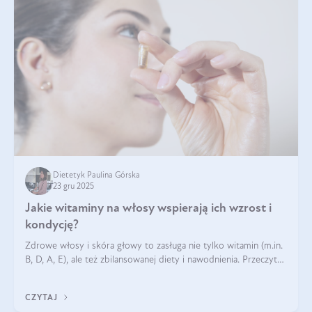
Dietetyk Paulina Górska
23 gru 2025
Jakie witaminy na włosy wspierają ich wzrost i
kondycję?
Zdrowe włosy i skóra głowy to zasługa nie tylko witamin (m.in.
B, D, A, E), ale też zbilansowanej diety i nawodnienia. Przeczytaj
nasz artykuł i dowiedz się, które składniki najskuteczniej hamują
wypadanie włosów.
CZYTAJ