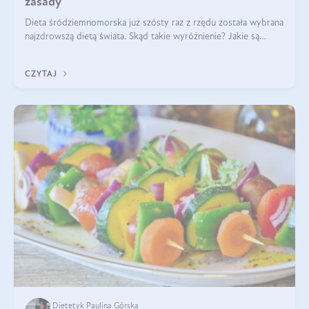
zasady
Dieta śródziemnomorska już szósty raz z rzędu została wybrana
najzdrowszą dietą świata. Skąd takie wyróżnienie? Jakie są
zalety diety śródziemnomorskiej i jak wprowadzić jej zasady w
życie? Wszystko z
CZYTAJ
Dietetyk Paulina Górska