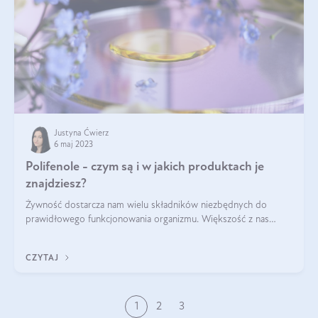
Justyna Ćwierz
6 maj 2023
Polifenole - czym są i w jakich produktach je
znajdziesz?
Żywność dostarcza nam wielu składników niezbędnych do
prawidłowego funkcjonowania organizmu. Większość z nas
doskonale sobie zdaje sprawę z tego, że w produktach
spożywczych znajdziemy takie składni
CZYTAJ
1
2
3