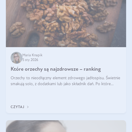
Maria Knapik
5 sty 2026
Które orzechy są najzdrowsze – ranking
Orzechy to nieodłączny element zdrowego jadłospisu. Świetnie
smakują solo, z dodatkami lub jako składnik dań. Po które
orzechy warto sięgać zamiast niezdrowej przekąski? Dowiesz
się z tego tekstu!
CZYTAJ