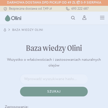
DARMOWA DOSTAWA DPD PICKUP OD 49 ZŁ 📦 3-9 SIERPNIA
Bezpieczna dostawa od 7,49 zł
693 222 687
Darmowa dostawa od 199 zł
Tłoczony zawsze na zimno
BAZA WIEDZY OLINI
Baza wiedzy Olini
Wszystko o właściwościach i zastosowaniach naturalnych
olejów
SZUKAJ
Zastosowanie: