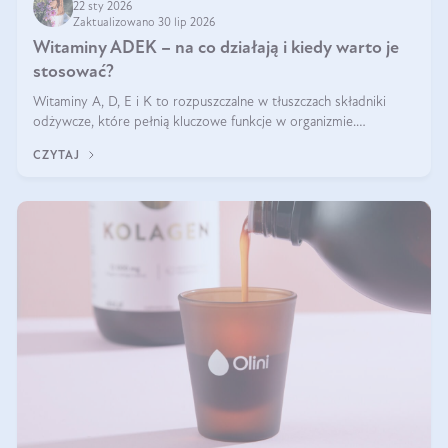
22 sty 2026
Zaktualizowano 30 lip 2026
Witaminy ADEK – na co działają i kiedy warto je
stosować?
Witaminy A, D, E i K to rozpuszczalne w tłuszczach składniki
odżywcze, które pełnią kluczowe funkcje w organizmie.
Wspierają zdrowie skóry i wzroku, odporność, prawidłową
CZYTAJ
krzepliwość krwi oraz mineralizację kości.