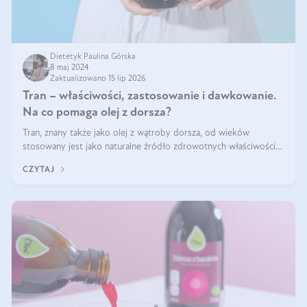
Dietetyk Paulina Górska
8 maj 2024
Zaktualizowano 15 lip 2026
Tran – właściwości, zastosowanie i dawkowanie.
Na co pomaga olej z dorsza?
Tran, znany także jako olej z wątroby dorsza, od wieków
stosowany jest jako naturalne źródło zdrowotnych właściwości.
Bogactwo składników odżywczych zawartych sprawia, że jest on
CZYTAJ
niezastąpiony dla utr