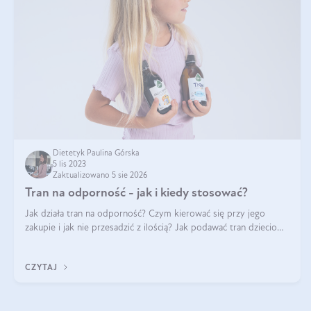
Dietetyk Paulina Górska
5 lis 2023
Zaktualizowano 5 sie 2026
Tran na odporność - jak i kiedy stosować?
Jak działa tran na odporność? Czym kierować się przy jego
zakupie i jak nie przesadzić z ilością? Jak podawać tran dzieciom?
Jak tran wspiera odporność organizmu? Jak wybrać najlepszy
tran na wzmocn
CZYTAJ