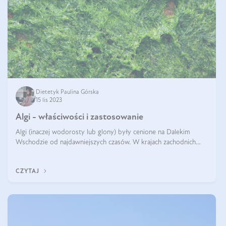
Dietetyk Paulina Górska
15 lis 2023
Algi - właściwości i zastosowanie
Algi (inaczej wodorosty lub glony) były cenione na Dalekim
Wschodzie od najdawniejszych czasów. W krajach zachodnich
zaczęto doceniać je na przełomie XIX i XX wieku, gdy brytyjscy
naukowcy zaobserwo
CZYTAJ