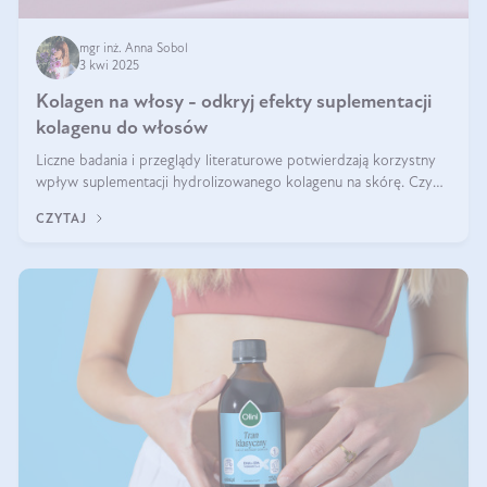
mgr inż. Anna Sobol
3 kwi 2025
Kolagen na włosy - odkryj efekty suplementacji
kolagenu do włosów
Liczne badania i przeglądy literaturowe potwierdzają korzystny
wpływ suplementacji hydrolizowanego kolagenu na skórę. Czy
tak samo jest w przypadku włosów?
CZYTAJ