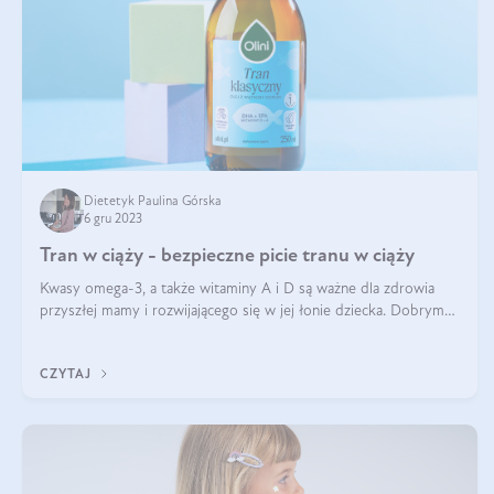
Dietetyk Paulina Górska
6 gru 2023
Tran w ciąży - bezpieczne picie tranu w ciąży
Kwasy omega-3, a także witaminy A i D są ważne dla zdrowia
przyszłej mamy i rozwijającego się w jej łonie dziecka. Dobrym
źródłem tych składników jest tran. Sprawdź, co powinnaś
wiedzieć o piciu tra
CZYTAJ