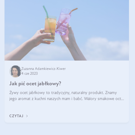
Zuzanna Adamkiewicz-Kiwer
4 cze 2023
Jak pić ocet jabłkowy?
Żywy ocet jabłkowy to tradycyjny, naturalny produkt. Znamy
jego aromat z kuchni naszych mam i babć. Walory smakowe octu
jabłkowego to jednak nie wszystko! Jakie są korzyści z picia
octu jabłkowego? Ja
CZYTAJ