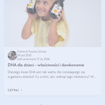
Dietetyk Paulina Górska
29 paź 2023
Zaktualizowano 17 lip 2026
DHA dla dzieci - właściwości i dawkowanie
Dlaczego kwas DHA jest tak ważny dla rozwijającego się
organizmu dziecka? Co zrobić, aby uniknąć jego niedoboru? W
pierwszej kolejności warto zadbać o urozmaiconą dietę i
odpowiednie spożycie tłusty
CZYTAJ