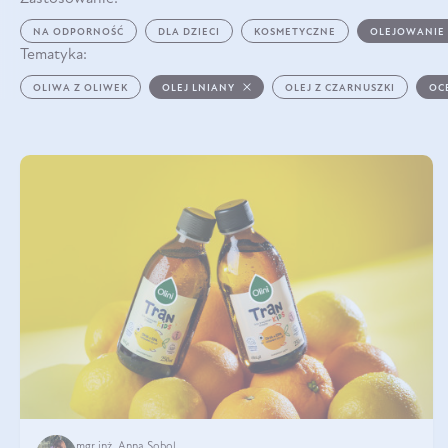
NA ODPORNOŚĆ
DLA DZIECI
KOSMETYCZNE
OLEJOWANIE
Tematyka:
OLIWA Z OLIWEK
OLEJ LNIANY
OLEJ Z CZARNUSZKI
OC
mgr inż. Anna Sobol