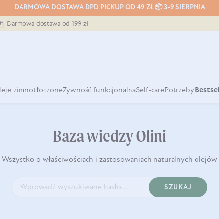
DARMOWA DOSTAWA DPD PICKUP OD 49 ZŁ 📦 3-9 SIERPNIA
Darmowa dostawa od 199 zł
leje zimnotłoczone
Żywność funkcjonalna
Self-care
Potrzeby
Bestsel
Baza wiedzy Olini
Wszystko o właściwościach i zastosowaniach naturalnych olejów
SZUKAJ