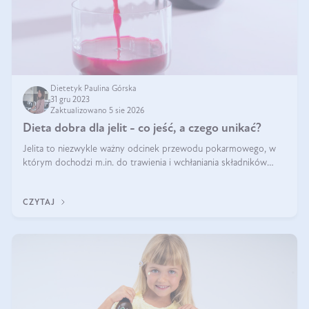
Dietetyk Paulina Górska
31 gru 2023
Zaktualizowano 5 sie 2026
Dieta dobra dla jelit - co jeść, a czego unikać?
Jelita to niezwykle ważny odcinek przewodu pokarmowego, w
którym dochodzi m.in. do trawienia i wchłaniania składników
pokarmowych. Nic więc dziwnego, że gdy zaczyna szwankować
pojawiają się wzdęcia,
CZYTAJ