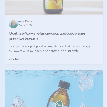
Anna Duda
15 maj 2024
Ocet jabłkowy właściwości, zastosowanie,
przeciwskazania
Ocet jabłkowy jest produktem, który od lat zwraca uwagę
naukowców. Jako jeden z najbardziej popularnych
prozdrowotnych produktów naturalnych, szybko trafił pod lupy
CZYTAJ
mikroskopów a zdrowotne właściwości