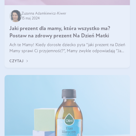
Zuzanna Adamkiewicz-Kiwer
15 maj 2024
Jaki prezent dla mamy, która wszystko ma?
Postaw na zdrowy prezent Na Dzień Matki
Ach te Mamy! Kiedy dorosłe dziecko pyta “jaki prezent na Dzień
Mamy sprawi Ci przyjemność?”, Mamy zwykle odpowiadają ”Ja
już wszystko mam!”. Co roku to samo. Jak więc wybrać zdrowy
CZYTAJ
prezent na Dzień Ma