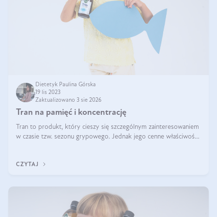
Dietetyk Paulina Górska
19 lis 2023
Zaktualizowano 3 sie 2026
Tran na pamięć i koncentrację
Tran to produkt, który cieszy się szczególnym zainteresowaniem
w czasie tzw. sezonu grypowego. Jednak jego cenne właściwości
nie ograniczają się do wspomagania pracy układu
odpornościowego. Tran na
CZYTAJ