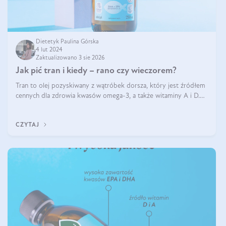
Dietetyk Paulina Górska
4 lut 2024
Zaktualizowano 3 sie 2026
Jak pić tran i kiedy – rano czy wieczorem?
Tran to olej pozyskiwany z wątróbek dorsza, który jest źródłem
cennych dla zdrowia kwasów omega-3, a także witaminy A i D.
Jego właściwości zdrowotne są zachwalane od lat i nie budzą
wątpliwości. Za to wiele pytań pojawia się odnośnie do
CZYTAJ
stosowania