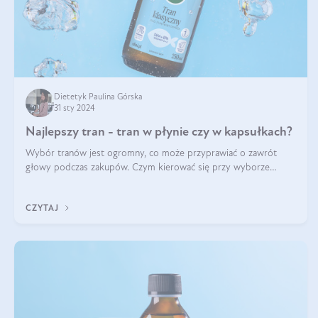
Dietetyk Paulina Górska
31 sty 2024
Najlepszy tran - tran w płynie czy w kapsułkach?
Wybór tranów jest ogromny, co może przyprawiać o zawrót
głowy podczas zakupów. Czym kierować się przy wyborze
oleju? Jak kupić najlepszy tran dla dziecka i osoby dorosłej?
Sprawdź poniższe wskazówki
CZYTAJ