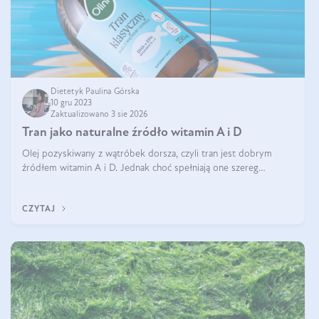
Dietetyk Paulina Górska
10 gru 2023
Zaktualizowano 3 sie 2026
Tran jako naturalne źródło witamin A i D
Olej pozyskiwany z wątróbek dorsza, czyli tran jest dobrym
źródłem witamin A i D. Jednak choć spełniają one szereg
ważnych funkcji to ich nadmiar może być szkodliwy. Jak
przyjmować tran, aby uniknąć
CZYTAJ