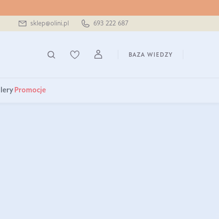
sklep@olini.pl
693 222 687
BAZA WIEDZY
lery
Promocje