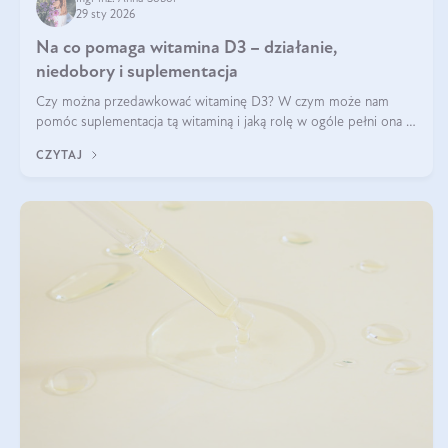
29 sty 2026
Na co pomaga witamina D3 – działanie,
niedobory i suplementacja
Czy można przedawkować witaminę D3? W czym może nam
pomóc suplementacja tą witaminą i jaką rolę w ogóle pełni ona w
naszym ciele? Powszechnie wiadomo, że jej przyjmowanie
CZYTAJ
zalecane jest jesienią i zimą, ale czy wiesz, dlaczego warto to
robić?