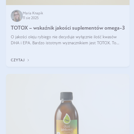
Maria Knapik
11 sie 2025
TOTOX – wskaźnik jakości suplementów omega-3
O jakości oleju rybiego nie decyduje wyłącznie ilość kwasów
DHA i EPA. Bardzo istotnym wyznacznikiem jest TOTOX. To
wskaźnik, który pokazuje skuteczność, świeżość oraz
bezpieczeństwo suplementu?
CZYTAJ