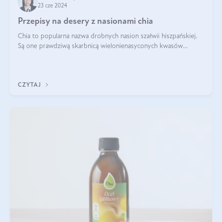
23 cze 2024
Przepisy na desery z nasionami chia
Chia to popularna nazwa drobnych nasion szałwii hiszpańskiej.
Są one prawdziwą skarbnicą wielonienasyconych kwasów
tłuszczowych, białka, witamin i minerałów. W ostatnich latach ich
stosowanie stało si
CZYTAJ