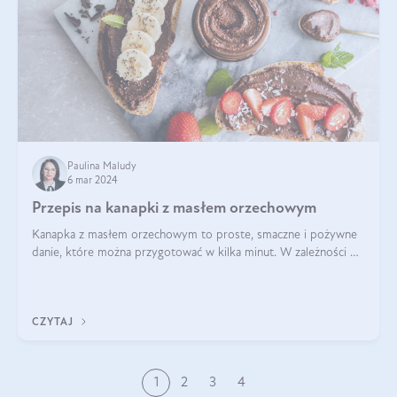
Paulina Maludy
6 mar 2024
Przepis na kanapki z masłem orzechowym
Kanapka z masłem orzechowym to proste, smaczne i pożywne
danie, które można przygotować w kilka minut. W zależności od
dodatków może być słodka lub wytrawna, a także dostosowana
do różnych diet i pref
CZYTAJ
1
2
3
4