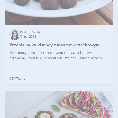
Paulina Maludy
13 mar 2024
Przepis na kulki mocy z masłem orzechowym
Kulki mocy z masłem orzechowym to pyszna i zdrowa
przekąska, która zyskuje coraz większą popularność. Idealnie
sprawdza się jako energetyczny dodatek do diety czy zdrowe
słodycze. Czym są te pyszne ku
CZYTAJ