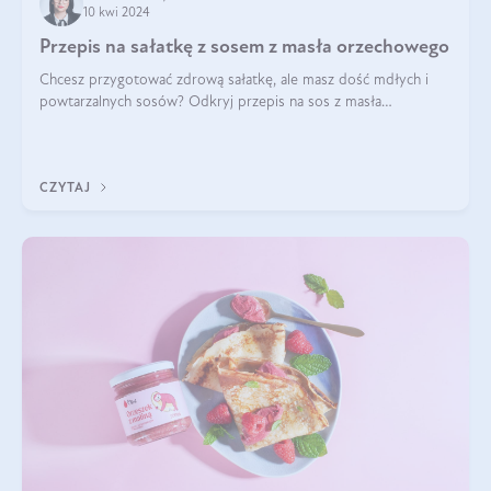
10 kwi 2024
Przepis na sałatkę z sosem z masła orzechowego
Chcesz przygotować zdrową sałatkę, ale masz dość mdłych i
powtarzalnych sosów? Odkryj przepis na sos z masła
orzechowego i sosu sojowego, idealny zdrowy sos orzechowy
do sałatki, którą przygotowała dl
CZYTAJ