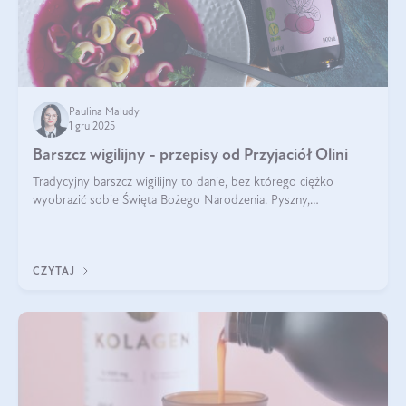
Paulina Maludy
1 gru 2025
Barszcz wigilijny - przepisy od Przyjaciół Olini
Tradycyjny barszcz wigilijny to danie, bez którego ciężko
wyobrazić sobie Święta Bożego Narodzenia. Pyszny,
aromatyczny, esencjonalny, pachnący grzybami, o pięknym
klarownym kolorze. W czym tkwi tajem
CZYTAJ