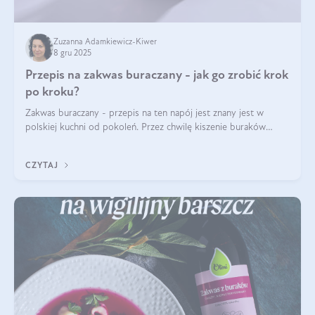
Zuzanna Adamkiewicz-Kiwer
8 gru 2025
Przepis na zakwas buraczany - jak go zrobić krok
po kroku?
Zakwas buraczany - przepis na ten napój jest znany jest w
polskiej kuchni od pokoleń. Przez chwilę kiszenie buraków
czerwonych zostało zapomniane, by w ostatnim czasie powrócić
na fali popularności na
CZYTAJ