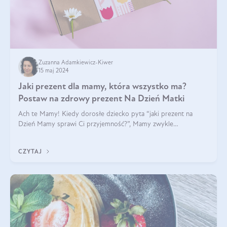
Zuzanna Adamkiewicz-Kiwer
15 maj 2024
Jaki prezent dla mamy, która wszystko ma?
Postaw na zdrowy prezent Na Dzień Matki
Ach te Mamy! Kiedy dorosłe dziecko pyta “jaki prezent na
Dzień Mamy sprawi Ci przyjemność?”, Mamy zwykle
odpowiadają ”Ja już wszystko mam!”. Co roku to samo. Jak
więc wybrać zdrowy prezent na Dzień Ma
CZYTAJ