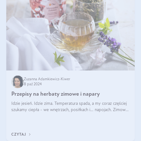
Zuzanna Adamkiewicz-Kiwer
8 paź 2024
Przepisy na herbaty zimowe i napary
Idzie jesień. Idzie zima. Temperatura spada, a my coraz częściej
szukamy ciepła - we wnętrzach, posiłkach i… napojach. Zimowe
herbaty to sposób na odporność, rozgrzewkę i ukojenie. Aby
delektować si
CZYTAJ