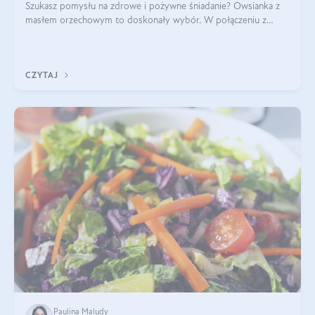
Szukasz pomysłu na zdrowe i pożywne śniadanie? Owsianka z
masłem orzechowym to doskonały wybór. W połączeniu z
dodatkami takimi jak banany, orzechy i syrop klonowy, stworzy
idealną kombinację smaków o
CZYTAJ
Paulina Maludy