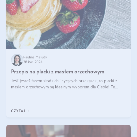
Paulina Maludy
28 kwi 2024
Przepis na placki z masłem orzechowym
Jeśli jesteś fanem słodkich i sycących przekąsek, to placki z
masłem orzechowym są idealnym wyborem dla Ciebie! Te
pyszne placuszki, idealne na śniadanie lub podwieczorek z
pewnością dostarczą Ci ener
CZYTAJ