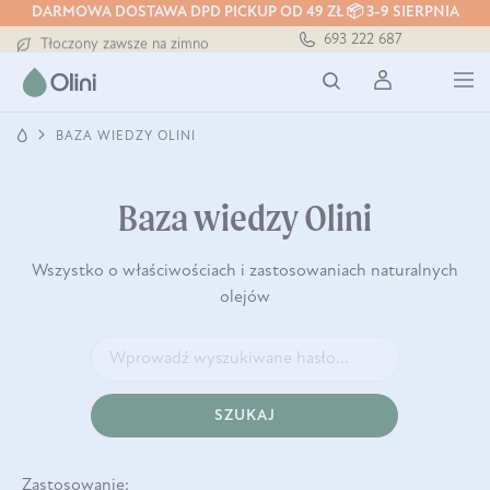
DARMOWA DOSTAWA DPD PICKUP OD 49 ZŁ 📦 3-9 SIERPNIA
Darmowa dostawa od 199 zł
693 222 687
Tłoczony zawsze na zimno
Bezpieczna dostawa od 7,49 zł
Darmowa dostawa od 199 zł
Tłoczony zawsze na zimno
BAZA WIEDZY OLINI
Baza wiedzy Olini
Wszystko o właściwościach i zastosowaniach naturalnych
olejów
SZUKAJ
Zastosowanie: