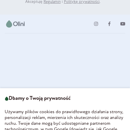
Akceptuję
Regulamin
i
Politykę prywatności
.
ul. Strzegomska 49
693 222 687
58-160 Świebodzice
Dbamy o Twoją prywatność
sklep@olini.pl
Polska
NIP 8860027066
Używamy plików cookies do prawidłowego działania strony,
REGON 890213034
personalizacji reklam, mierzenia ich skuteczności oraz analizy
ruchu. Twoje dane mogą być udostępniane partnerom
INFORMACJE
technologicznym, w tym Google (
dowiedz się, jak Google