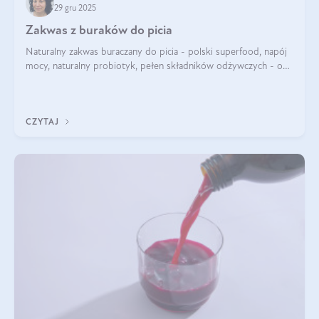
29 gru 2025
Zakwas z buraków do picia
Naturalny zakwas buraczany do picia - polski superfood, napój
mocy, naturalny probiotyk, pełen składników odżywczych - o
zakwasie z buraka mówi się w samych superlatywach. Niektórzy
z Was usłyszeli o
CZYTAJ