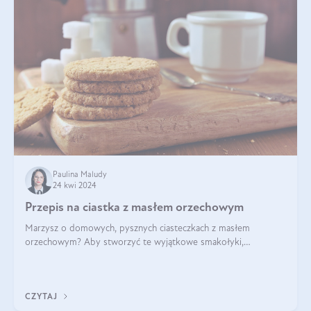
Paulina Maludy
24 kwi 2024
Przepis na ciastka z masłem orzechowym
Marzysz o domowych, pysznych ciasteczkach z masłem
orzechowym? Aby stworzyć te wyjątkowe smakołyki,
potrzebujesz kilku prostych składników takich jak masło
orzechowe, jajko, kawałki orzechów, mąka psz
CZYTAJ