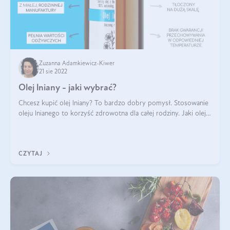
Zuzanna Adamkiewicz-Kiwer
21 sie 2022
Olej lniany - jaki wybrać?
Chcesz kupić olej lniany? To bardzo dobry pomysł. Stosowanie
oleju lnianego to korzyść zdrowotna dla całej rodziny. Jaki olej
lniany wybrać? Na co zwrócić uwagę? Olej lniany to produkt
wrażliwy. W t
CZYTAJ