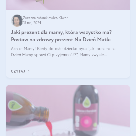
Zuzanna Adamkiewicz-Kiwer
15 maj 2024
Jaki prezent dla mamy, która wszystko ma?
Postaw na zdrowy prezent Na Dzień Matki
Ach te Mamy! Kiedy dorosłe dziecko pyta “jaki prezent na
Dzień Mamy sprawi Ci przyjemność?”, Mamy zwykle
odpowiadają ”Ja już wszystko mam!”. Co roku to samo. Jak
więc wybrać zdrowy prezent na Dzień Ma
CZYTAJ