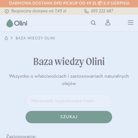
DARMOWA DOSTAWA DPD PICKUP OD 49 ZŁ 📦 3-9 SIERPNIA
Bezpieczna dostawa od 7,49 zł
693 222 687
Darmowa dostawa od 199 zł
Tłoczony zawsze na zimno
BAZA WIEDZY OLINI
Baza wiedzy Olini
Wszystko o właściwościach i zastosowaniach naturalnych
olejów
SZUKAJ
Zastosowanie: