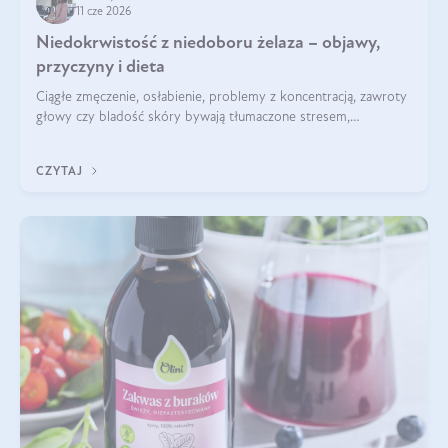
11 cze 2026
Niedokrwistość z niedoboru żelaza – objawy,
przyczyny i dieta
Ciągłe zmęczenie, osłabienie, problemy z koncentracją, zawroty
głowy czy bladość skóry bywają tłumaczone stresem,
przepracowaniem lub niedoborem snu. Tymczasem ich
przyczyną może być niedokrwistość z niedoboru żelaza.
CZYTAJ