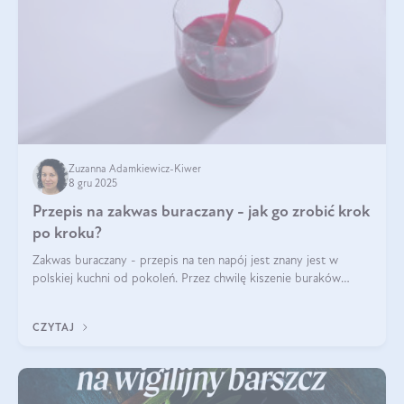
Zuzanna Adamkiewicz-Kiwer
8 gru 2025
Przepis na zakwas buraczany - jak go zrobić krok
po kroku?
Zakwas buraczany - przepis na ten napój jest znany jest w
polskiej kuchni od pokoleń. Przez chwilę kiszenie buraków
czerwonych zostało zapomniane, by w ostatnim czasie powrócić
na fali popularności na
CZYTAJ