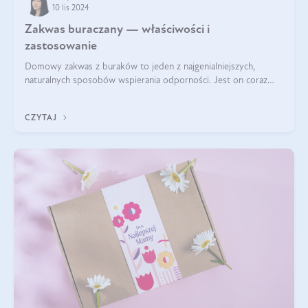
10 lis 2024
Zakwas buraczany — właściwości i
zastosowanie
Domowy zakwas z buraków to jeden z najgenialniejszych,
naturalnych sposobów wspierania odporności. Jest on coraz
częstszym elementem diety wielu z Was. Naturalny zakwas
buraczany zachowuje pełnię sw
CZYTAJ