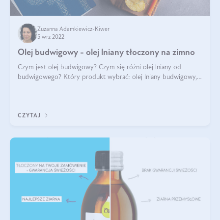
Zuzanna Adamkiewicz-Kiwer
5 wrz 2022
Olej budwigowy - olej lniany tłoczony na zimno
Czym jest olej budwigowy? Czym się różni olej lniany od
budwigowego? Który produkt wybrać: olej lniany budwigowy,
czy zwykły? Na co pomaga olej budwigowy? Poszukaj z nami
odpowiedzi popartych badani
CZYTAJ