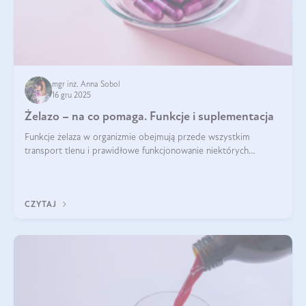
mgr inż. Anna Sobol
16 gru 2025
Żelazo – na co pomaga. Funkcje i suplementacja
Funkcje żelaza w organizmie obejmują przede wszystkim
transport tlenu i prawidłowe funkcjonowanie niektórych
enzymów. Żelazo odpowiada też za działanie układu
immunologicznego i nerwowego, szczególnie na wczesnym
etapie życia.
CZYTAJ