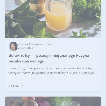
Zuzanna Adamkiewicz-Kiwer
28 wrz 2023
Burak żółty — poznaj mniej znanego kuzyna
buraka czerwonego
Burak żółty, mniej popularny niż inne, czerwone odmiany tego
warzywa. Warto go poznać, ponieważ kryje w sobie niezwykłe
bogactwo smaku i wartości odżywczych, a do tego nie brudzi,
co ma niebagatelne z
CZYTAJ