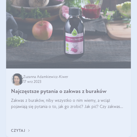
Zuzanna Adamkiewicz-Kiwer
17 wrz 2023
Najczęstsze pytania o zakwas z buraków
Zakwas z buraków, niby wszystko o nim wiemy, a wciąż
pojawiają się pytania o to, jak go zrobić? Jak pić? Czy zakwas
buraczany można zrobić bez soli i przypraw? Czy można zalać
zakwas z buraków zimną w
CZYTAJ