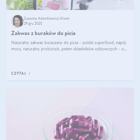
Zuzanna Adamkiewicz-Kiwer
29 gru 2025
Zakwas z buraków do picia
Naturalny zakwas buraczany do picia - polski superfood, napój
mocy, naturalny probiotyk, pełen składników odżywczych - o
zakwasie z buraka mówi się w samych superlatywach. Niektórzy
z Was usłyszeli o
CZYTAJ