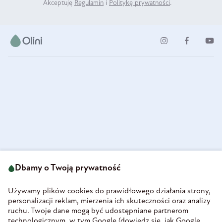
Akceptuję
Regulamin
i
Politykę prywatności
.
ul. Strzegomska 49
693 222 687
58-160 Świebodzice
Dbamy o Twoją prywatność
sklep@olini.pl
Polska
NIP 8860027066
Używamy plików cookies do prawidłowego działania strony,
REGON 890213034
personalizacji reklam, mierzenia ich skuteczności oraz analizy
ruchu. Twoje dane mogą być udostępniane partnerom
INFORMACJE
technologicznym, w tym Google (
dowiedz się, jak Google