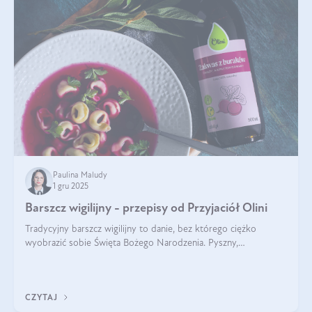
Paulina Maludy
1 gru 2025
Barszcz wigilijny - przepisy od Przyjaciół Olini
Tradycyjny barszcz wigilijny to danie, bez którego ciężko
wyobrazić sobie Święta Bożego Narodzenia. Pyszny,
aromatyczny, esencjonalny, pachnący grzybami, o pięknym
klarownym kolorze. W czym tkwi tajem
CZYTAJ