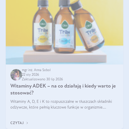
mgr inż. Anna Sobol
22 sty 2026
Zaktualizowano 30 lip 2026
Witaminy ADEK – na co działają i kiedy warto je
stosować?
Witaminy A, D, E i K to rozpuszczalne w tłuszczach składniki
odżywcze, które pełnią kluczowe funkcje w organizmie.
Wspierają zdrowie skóry i wzroku, odporność, prawidłową
krzepliwość krwi oraz mineralizację kości.
CZYTAJ