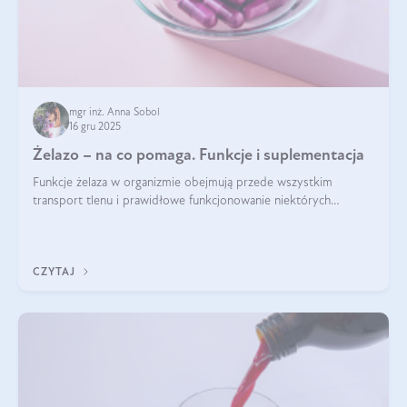
mgr inż. Anna Sobol
16 gru 2025
Żelazo – na co pomaga. Funkcje i suplementacja
Funkcje żelaza w organizmie obejmują przede wszystkim
transport tlenu i prawidłowe funkcjonowanie niektórych
enzymów. Żelazo odpowiada też za działanie układu
immunologicznego i nerwowego, szczególnie na wczesnym
etapie życia.
CZYTAJ