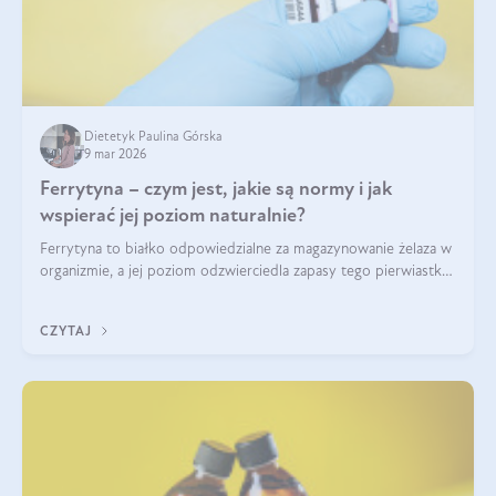
Dietetyk Paulina Górska
9 mar 2026
Ferrytyna – czym jest, jakie są normy i jak
wspierać jej poziom naturalnie?
Ferrytyna to białko odpowiedzialne za magazynowanie żelaza w
organizmie, a jej poziom odzwierciedla zapasy tego pierwiastka.
Warto dowiedzieć się więcej na jej temat, ponieważ niedobór
ferrytyny daje objawy, które mogą utrudniać codzienne
CZYTAJ
funkcjonowanie (