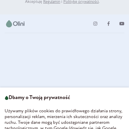
Akceptuję
Regulamin
i
Politykę prywatności
.
ul. Strzegomska 49
693 222 687
58-160 Świebodzice
Dbamy o Twoją prywatność
sklep@olini.pl
Polska
NIP 8860027066
Używamy plików cookies do prawidłowego działania strony,
REGON 890213034
personalizacji reklam, mierzenia ich skuteczności oraz analizy
ruchu. Twoje dane mogą być udostępniane partnerom
INFORMACJE
technologicznym, w tym Google (
dowiedz się, jak Google