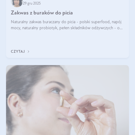
29 gru 2025
Zakwas z buraków do picia
Naturalny zakwas buraczany do picia - polski superfood, napój
mocy, naturalny probiotyk, pełen składników odżywczych - o
zakwasie z buraka mówi się w samych superlatywach. Niektórzy
z Was usłyszeli o
CZYTAJ