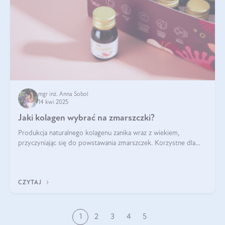
mgr inż. Anna Sobol
14 kwi 2025
Jaki kolagen wybrać na zmarszczki?
Produkcja naturalnego kolagenu zanika wraz z wiekiem,
przyczyniając się do powstawania zmarszczek. Korzystne dla
skóry efekty stosowania kolagenu w formie preparatów
doustnych potwierdzone zostały przez badania naukowe.
CZYTAJ
1
2
3
4
5