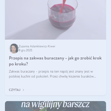
Zuzanna Adamkiewicz-Kiwer
8 gru 2025
Przepis na zakwas buraczany - jak go zrobić krok
po kroku?
Zakwas buraczany - przepis na ten napój jest znany jest w
polskiej kuchni od pokoleń. Przez chwilę kiszenie buraków
czerwonych zostało zapomniane, by w ostatnim czasie powrócić
na fali popularności na
CZYTAJ