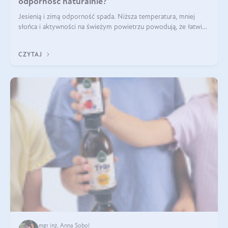
odporność naturalnie?
Jesienią i zimą odporność spada. Niższa temperatura, mniej
słońca i aktywności na świeżym powietrzu powodują, że łatwiej
się przeziębiamy. Dlatego szczególnie w tym okresie
powinniśmy wspierać układ immunologiczny. Co warto
CZYTAJ
suplementować jesienią i zimą?
mgr inż. Anna Sobol