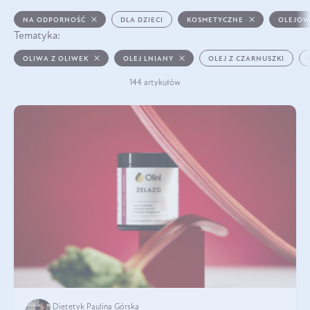
NA ODPORNOŚĆ
DLA DZIECI
KOSMETYCZNE
OLEJOW
Tematyka:
OLIWA Z OLIWEK
OLEJ LNIANY
OLEJ Z CZARNUSZKI
144 artykułów
Dietetyk Paulina Górska