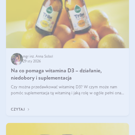
mgr inż. Anna Sobol
29 sty 2026
Na co pomaga witamina D3 – działanie,
niedobory i suplementacja
Czy można przedawkować witaminę D3? W czym może nam
pomóc suplementacja tą witaminą i jaką rolę w ogóle pełni ona
w naszym ciele? Powszechnie wiadomo, że jej przyjmowanie
zalecane jest jesienią i zimą, ale czy wiesz, dlaczego warto to
CZYTAJ
robić?