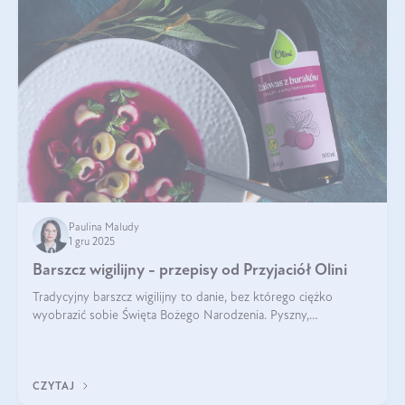
Paulina Maludy
1 gru 2025
Barszcz wigilijny - przepisy od Przyjaciół Olini
Tradycyjny barszcz wigilijny to danie, bez którego ciężko
wyobrazić sobie Święta Bożego Narodzenia. Pyszny,
aromatyczny, esencjonalny, pachnący grzybami, o pięknym
klarownym kolorze. W czym tkwi tajem
CZYTAJ