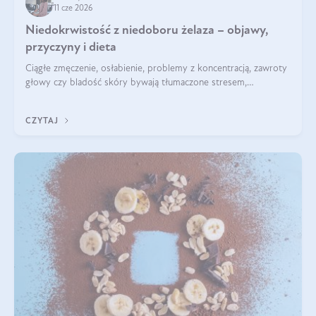
11 cze 2026
Niedokrwistość z niedoboru żelaza – objawy,
przyczyny i dieta
Ciągłe zmęczenie, osłabienie, problemy z koncentracją, zawroty
głowy czy bladość skóry bywają tłumaczone stresem,
przepracowaniem lub niedoborem snu. Tymczasem ich
przyczyną może być niedokrwistość z niedoboru żelaza.
CZYTAJ