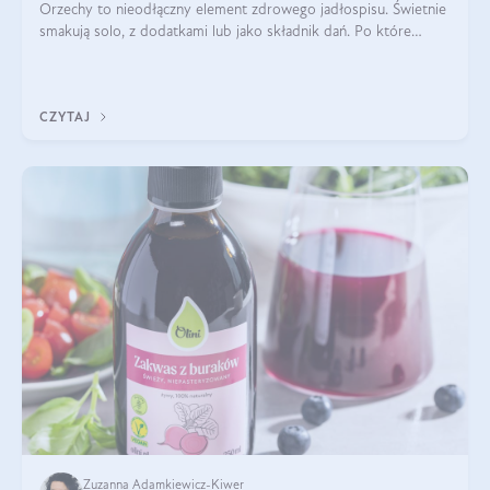
Orzechy to nieodłączny element zdrowego jadłospisu. Świetnie
smakują solo, z dodatkami lub jako składnik dań. Po które
orzechy warto sięgać zamiast niezdrowej przekąski? Dowiesz
się z tego tekstu!
CZYTAJ
Zuzanna Adamkiewicz-Kiwer