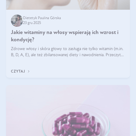
Dietetyk Paulina Górska
23 gru 2025
Jakie witaminy na włosy wspierają ich wzrost i
kondycję?
Zdrowe włosy i skóra głowy to zasługa nie tylko witamin (m.in.
B, D, A, E), ale też zbilansowanej diety i nawodnienia. Przeczytaj
nasz artykuł i dowiedz się, które składniki najskuteczniej hamują
wypadanie włosów.
CZYTAJ