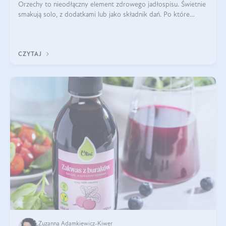
Orzechy to nieodłączny element zdrowego jadłospisu. Świetnie
smakują solo, z dodatkami lub jako składnik dań. Po które
orzechy warto sięgać zamiast niezdrowej przekąski? Dowiesz
się z tego tekstu!
CZYTAJ
Zuzanna Adamkiewicz-Kiwer