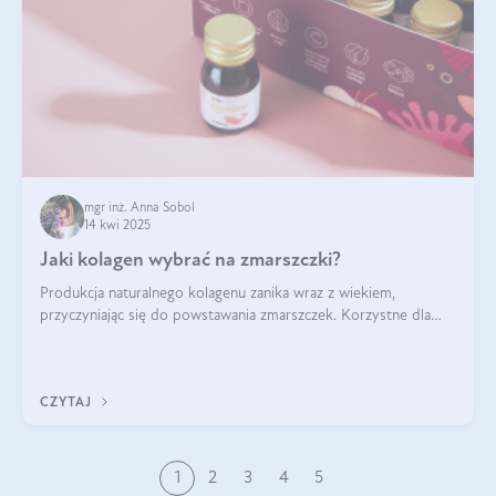
mgr inż. Anna Sobol
14 kwi 2025
Jaki kolagen wybrać na zmarszczki?
Produkcja naturalnego kolagenu zanika wraz z wiekiem,
przyczyniając się do powstawania zmarszczek. Korzystne dla
skóry efekty stosowania kolagenu w formie preparatów
doustnych potwierdzone zostały przez badania naukowe.
CZYTAJ
1
2
3
4
5