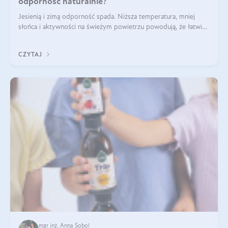
odporność naturalnie?
Jesienią i zimą odporność spada. Niższa temperatura, mniej
słońca i aktywności na świeżym powietrzu powodują, że łatwiej
się przeziębiamy. Dlatego szczególnie w tym okresie
powinniśmy wspierać układ immunologiczny. Co warto
CZYTAJ
suplementować jesienią i zimą?
mgr inż. Anna Sobol