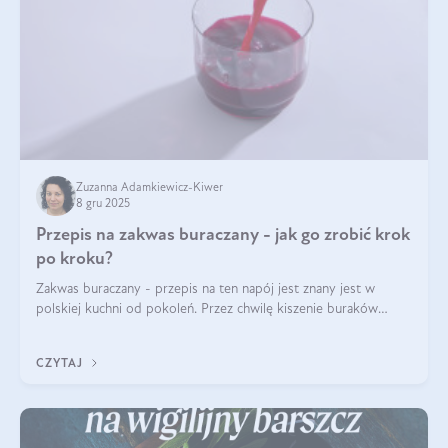
Zuzanna Adamkiewicz-Kiwer
8 gru 2025
Przepis na zakwas buraczany - jak go zrobić krok
po kroku?
Zakwas buraczany - przepis na ten napój jest znany jest w
polskiej kuchni od pokoleń. Przez chwilę kiszenie buraków
czerwonych zostało zapomniane, by w ostatnim czasie powrócić
na fali popularności na
CZYTAJ