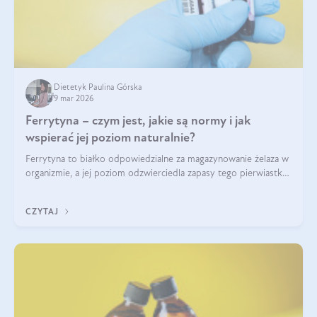
Dietetyk Paulina Górska
9 mar 2026
Ferrytyna – czym jest, jakie są normy i jak
wspierać jej poziom naturalnie?
Ferrytyna to białko odpowiedzialne za magazynowanie żelaza w
organizmie, a jej poziom odzwierciedla zapasy tego pierwiastka.
Warto dowiedzieć się więcej na jej temat, ponieważ niedobór
ferrytyny daje objawy, które mogą utrudniać codzienne
CZYTAJ
funkcjonowanie (