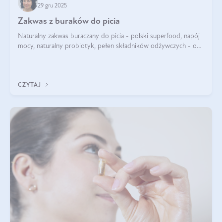
29 gru 2025
Zakwas z buraków do picia
Naturalny zakwas buraczany do picia - polski superfood, napój
mocy, naturalny probiotyk, pełen składników odżywczych - o
zakwasie z buraka mówi się w samych superlatywach. Niektórzy
z Was usłyszeli o
CZYTAJ