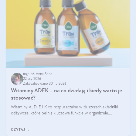
mgr inż. Anna Sobol
22 sty 2026
Zaktualizowano 30 lip 2026
Witaminy ADEK – na co działają i kiedy warto je
stosować?
Witaminy A, D, E i K to rozpuszczalne w tłuszczach składniki
odżywcze, które pełnią kluczowe funkcje w organizmie.
Wspierają zdrowie skóry i wzroku, odporność, prawidłową
krzepliwość krwi oraz mineralizację kości.
CZYTAJ