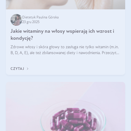
Dietetyk Paulina Górska
23 gru 2025
Jakie witaminy na włosy wspierają ich wzrost i
kondycję?
Zdrowe włosy i skóra głowy to zasługa nie tylko witamin (m.in.
B, D, A, E), ale też zbilansowanej diety i nawodnienia. Przeczytaj
nasz artykuł i dowiedz się, które składniki najskuteczniej hamują
wypadanie włosów.
CZYTAJ