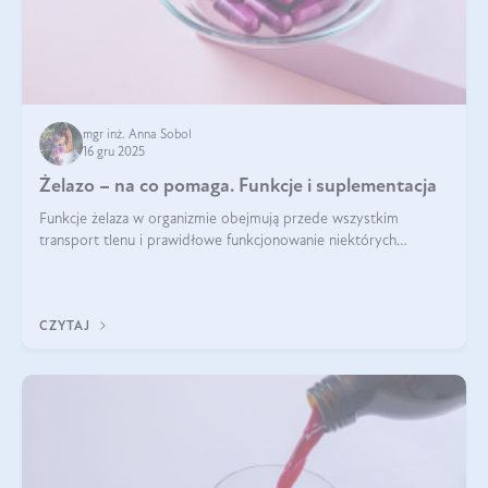
mgr inż. Anna Sobol
16 gru 2025
Żelazo – na co pomaga. Funkcje i suplementacja
Funkcje żelaza w organizmie obejmują przede wszystkim
transport tlenu i prawidłowe funkcjonowanie niektórych
enzymów. Żelazo odpowiada też za działanie układu
immunologicznego i nerwowego, szczególnie na wczesnym
etapie życia.
CZYTAJ