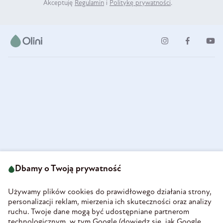
Akceptuję
Regulamin
i
Politykę prywatności
.
ul. Strzegomska 49
693 222 687
58-160 Świebodzice
Dbamy o Twoją prywatność
sklep@olini.pl
Polska
NIP 8860027066
Używamy plików cookies do prawidłowego działania strony,
REGON 890213034
personalizacji reklam, mierzenia ich skuteczności oraz analizy
ruchu. Twoje dane mogą być udostępniane partnerom
INFORMACJE
technologicznym, w tym Google (
dowiedz się, jak Google