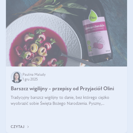
Paulina Maludy
1 gru 2025
Barszcz wigilijny - przepisy od Przyjaciół Olini
Tradycyjny barszcz wigilijny to danie, bez którego ciężko
wyobrazić sobie Święta Bożego Narodzenia. Pyszny,
aromatyczny, esencjonalny, pachnący grzybami, o pięknym
klarownym kolorze. W czym tkwi tajem
CZYTAJ