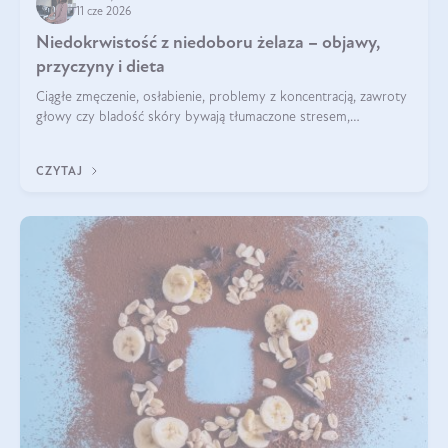
11 cze 2026
Niedokrwistość z niedoboru żelaza – objawy,
przyczyny i dieta
Ciągłe zmęczenie, osłabienie, problemy z koncentracją, zawroty
głowy czy bladość skóry bywają tłumaczone stresem,
przepracowaniem lub niedoborem snu. Tymczasem ich
przyczyną może być niedokrwistość z niedoboru żelaza.
CZYTAJ