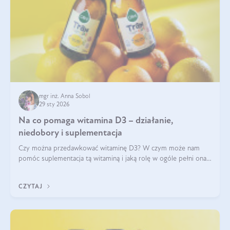
mgr inż. Anna Sobol
29 sty 2026
Na co pomaga witamina D3 – działanie,
niedobory i suplementacja
Czy można przedawkować witaminę D3? W czym może nam
pomóc suplementacja tą witaminą i jaką rolę w ogóle pełni ona
w naszym ciele? Powszechnie wiadomo, że jej przyjmowanie
zalecane jest jesienią i zimą, ale czy wiesz, dlaczego warto to
CZYTAJ
robić?