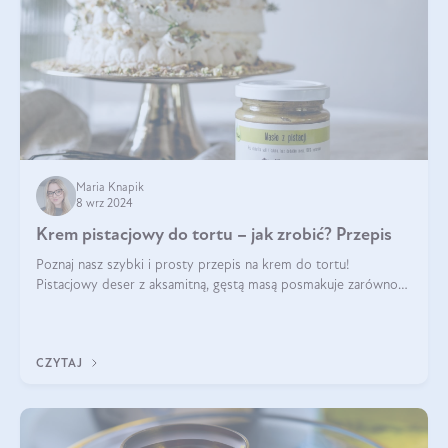
Maria Knapik
8 wrz 2024
Krem pistacjowy do tortu – jak zrobić? Przepis
Poznaj nasz szybki i prosty przepis na krem do tortu!
Pistacjowy deser z aksamitną, gęstą masą posmakuje zarówno
domownikom, jak i gościom. Dzięki niemu każdy kawałek ciasta
będzie prawdziwą ucztą dla
CZYTAJ