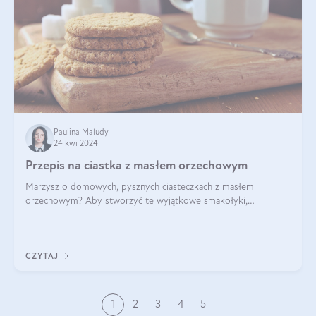
Paulina Maludy
24 kwi 2024
Przepis na ciastka z masłem orzechowym
Marzysz o domowych, pysznych ciasteczkach z masłem
orzechowym? Aby stworzyć te wyjątkowe smakołyki,
potrzebujesz kilku prostych składników takich jak masło
orzechowe, jajko, kawałki orzechów, mąka psz
CZYTAJ
1
2
3
4
5