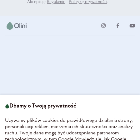
Akceptuję
Regulamin
i
Politykę prywatności
.
ul. Strzegomska 49
693 222 687
58-160 Świebodzice
Dbamy o Twoją prywatność
sklep@olini.pl
Polska
NIP 8860027066
Używamy plików cookies do prawidłowego działania strony,
REGON 890213034
personalizacji reklam, mierzenia ich skuteczności oraz analizy
ruchu. Twoje dane mogą być udostępniane partnerom
INFORMACJE
technologicznym, w tym Google (
dowiedz się, jak Google