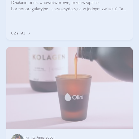
Działanie przeciwnowotworowe, przeciwzapalne,
hormonoregulacyjne i antyoksydacyjne w jednym związku? Tak
— to właśnie natura sezamolu, który obecny jest w oleju
sezamowym. Dowiedz się, dlaczego warto wprowadzić go do
swojej diety — być może to pierwsza ok
CZYTAJ
mgr inż. Anna Sobol