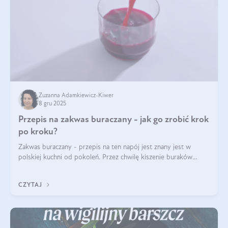
Zuzanna Adamkiewicz-Kiwer
8 gru 2025
Przepis na zakwas buraczany - jak go zrobić krok
po kroku?
Zakwas buraczany - przepis na ten napój jest znany jest w
polskiej kuchni od pokoleń. Przez chwilę kiszenie buraków
czerwonych zostało zapomniane, by w ostatnim czasie powrócić
na fali popularności na
CZYTAJ