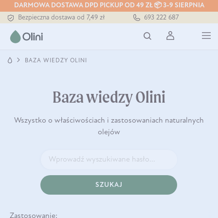
DARMOWA DOSTAWA DPD PICKUP OD 49 ZŁ 📦 3-9 SIERPNIA
Bezpieczna dostawa od 7,49 zł
693 222 687
Darmowa dostawa od 199 zł
Tłoczony zawsze na zimno
BAZA WIEDZY OLINI
Baza wiedzy Olini
Wszystko o właściwościach i zastosowaniach naturalnych
olejów
SZUKAJ
Zastosowanie: