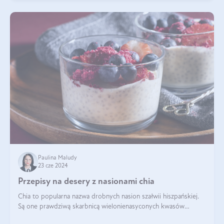
Paulina Maludy
23 cze 2024
Przepisy na desery z nasionami chia
Chia to popularna nazwa drobnych nasion szałwii hiszpańskiej.
Są one prawdziwą skarbnicą wielonienasyconych kwasów
tłuszczowych, białka, witamin i minerałów. W ostatnich latach ich