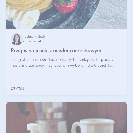
Paulina Maludy
28 kwi 2024
Przepis na placki z masłem orzechowym
Jeśli jesteś fanem słodkich i sycących przekąsek, to placki z
masłem orzechowym są idealnym wyborem dla Ciebie! Te
pyszne placuszki, idealne na śniadanie lub podwieczorek z
pewnością dostarczą Ci ener
CZYTAJ