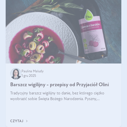
Paulina Maludy
1 gru 2025
Barszcz wigilijny - przepisy od Przyjaciół Olini
Tradycyjny barszcz wigilijny to danie, bez którego ciężko
wyobrazić sobie Święta Bożego Narodzenia. Pyszny,
aromatyczny, esencjonalny, pachnący grzybami, o pięknym
klarownym kolorze. W czym tkwi tajem
CZYTAJ