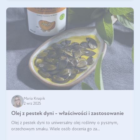
Maria Knapik
2 wrz 2025
Olej z pestek dyni - właściwości i zastosowanie
Olej z pestek dyni to uniwersalny olej roślinny o pysznym,
orzechowym smaku. Wiele osób docenia go za
wszechstronność, bo przydaje się zarówno w kuchni, jak i w