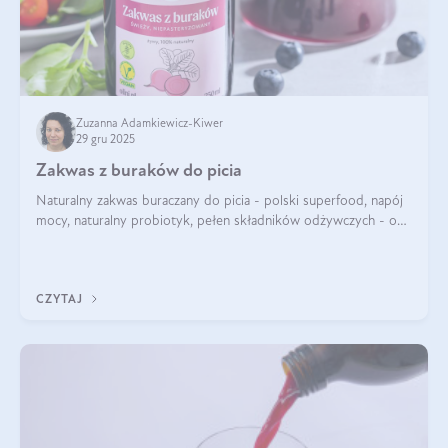
Zuzanna Adamkiewicz-Kiwer
29 gru 2025
Zakwas z buraków do picia
Naturalny zakwas buraczany do picia - polski superfood, napój
mocy, naturalny probiotyk, pełen składników odżywczych - o
zakwasie z buraka mówi się w samych superlatywach. Niektórzy
z Was usłyszeli o
CZYTAJ