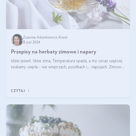
Zuzanna Adamkiewicz-Kiwer
8 paź 2024
Przepisy na herbaty zimowe i napary
Idzie jesień. Idzie zima. Temperatura spada, a my coraz częściej
szukamy ciepła - we wnętrzach, posiłkach i… napojach. Zimowe
herbaty to sposób na odporność, rozgrzewkę i ukojenie. Aby
delektować si
CZYTAJ