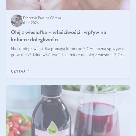
Dietetyk Paulina Górska
6 lut 2026
Olej z wiesiołka – właściwości i wpływ na
kobiece dolegliwości
Na co olej z wiesiołka pomaga kobietom? Czy można spożywać
go w ciąży? Jakie właściwości lecznicze ma olej z wiesiołka? Czy
jego skuteczność potwierdzają badania? Ile trzeba czekać na
efekty? Jaka jes
CZYTAJ