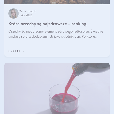
Maria Knapik
5 sty 2026
Które orzechy są najzdrowsze – ranking
Orzechy to nieodłączny element zdrowego jadłospisu. Świetnie
smakują solo, z dodatkami lub jako składnik dań. Po które
orzechy warto sięgać zamiast niezdrowej przekąski? Dowiesz się
z tego tekstu!
CZYTAJ