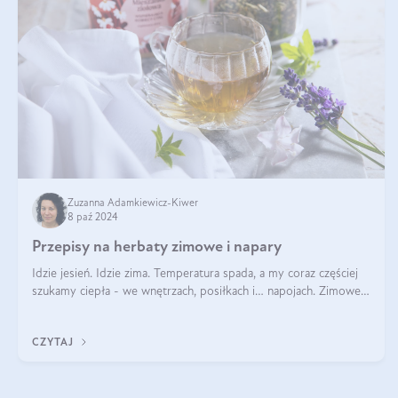
Zuzanna Adamkiewicz-Kiwer
8 paź 2024
Przepisy na herbaty zimowe i napary
Idzie jesień. Idzie zima. Temperatura spada, a my coraz częściej
szukamy ciepła - we wnętrzach, posiłkach i… napojach. Zimowe
herbaty to sposób na odporność, rozgrzewkę i ukojenie. Aby
delektować si
CZYTAJ