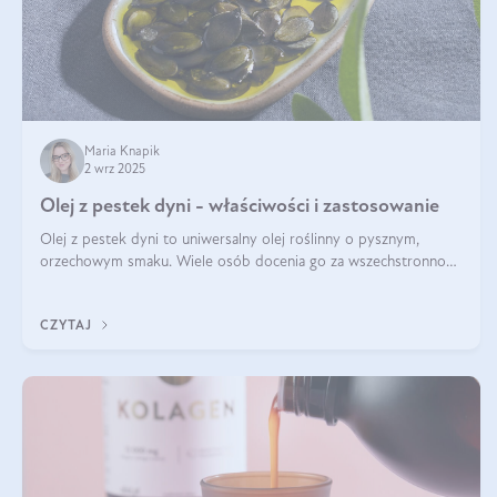
Maria Knapik
2 wrz 2025
Olej z pestek dyni - właściwości i zastosowanie
Olej z pestek dyni to uniwersalny olej roślinny o pysznym,
orzechowym smaku. Wiele osób docenia go za wszechstronność,
bo przydaje się zarówno w kuchni, jak i w pielęgnacji. Często
wykorzystuje się go
CZYTAJ