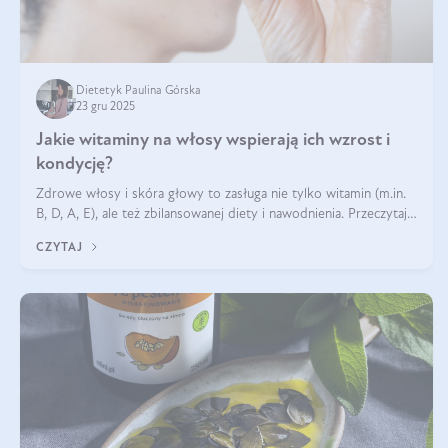
Dietetyk Paulina Górska
23 gru 2025
Jakie witaminy na włosy wspierają ich wzrost i
kondycję?
Zdrowe włosy i skóra głowy to zasługa nie tylko witamin (m.in.
B, D, A, E), ale też zbilansowanej diety i nawodnienia. Przeczytaj
nasz artykuł i dowiedz się, które składniki najskuteczniej hamują
CZYTAJ
wypadanie włosów.