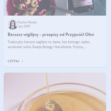
Paulina Maludy
1 gru 2025
Barszcz wigilijny - przepisy od Przyjaciół Olini
Tradycyjny barszcz wigilijny to danie, bez którego ciężko
wyobrazić sobie Święta Bożego Narodzenia. Pyszny,
aromatyczny, esencjonalny, pachnący grzybami, o pięknym
klarownym kolorze. W czym tkwi tajem
CZYTAJ