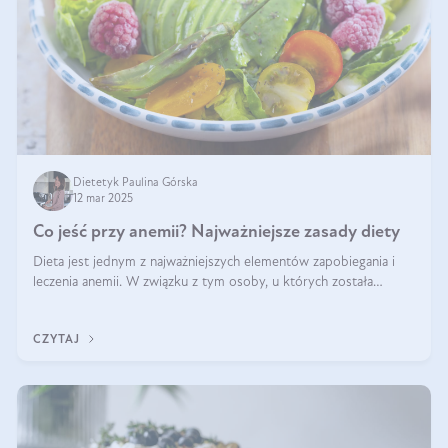
Dietetyk Paulina Górska
12 mar 2025
Co jeść przy anemii? Najważniejsze zasady diety
Dieta jest jednym z najważniejszych elementów zapobiegania i
leczenia anemii. W związku z tym osoby, u których została
zdiagnozowana, powinny wiedzieć, jakie produkty włączyć do
diety, a których lep
CZYTAJ