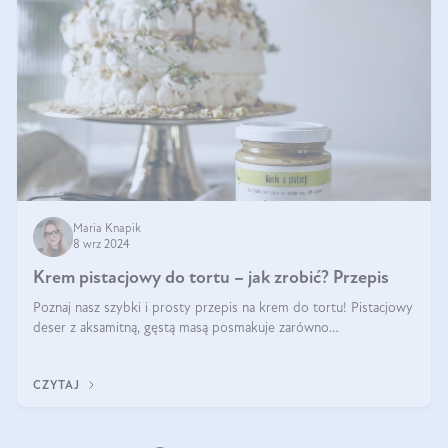
Maria Knapik
8 wrz 2024
Krem pistacjowy do tortu – jak zrobić? Przepis
Poznaj nasz szybki i prosty przepis na krem do tortu! Pistacjowy
deser z aksamitną, gęstą masą posmakuje zarówno
domownikom, jak i gościom. Dzięki niemu każdy kawałek ciasta
będzie prawdziwą ucztą dla
CZYTAJ