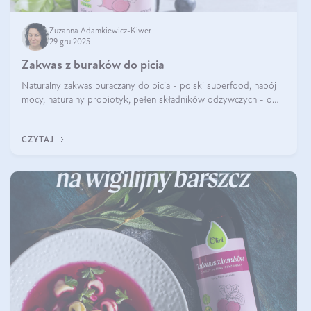
Zuzanna Adamkiewicz-Kiwer
29 gru 2025
Zakwas z buraków do picia
Naturalny zakwas buraczany do picia - polski superfood, napój
mocy, naturalny probiotyk, pełen składników odżywczych - o
zakwasie z buraka mówi się w samych superlatywach. Niektórzy
z Was usłyszeli o
CZYTAJ