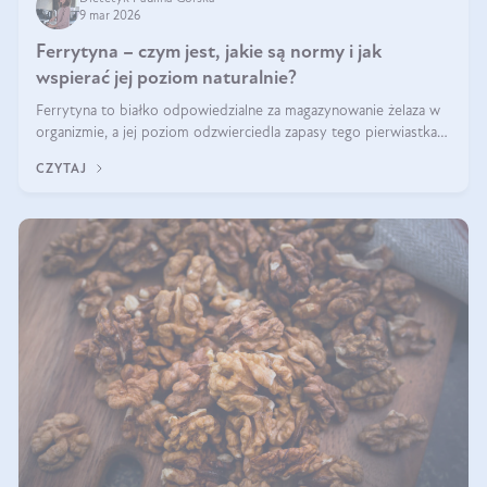
9 mar 2026
Ferrytyna – czym jest, jakie są normy i jak
wspierać jej poziom naturalnie?
Ferrytyna to białko odpowiedzialne za magazynowanie żelaza w
organizmie, a jej poziom odzwierciedla zapasy tego pierwiastka.
Warto dowiedzieć się więcej na jej temat, ponieważ niedobór
CZYTAJ
ferrytyny daje objawy, które mogą utrudniać codzienne
funkcjonowanie (