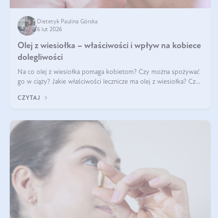
Dietetyk Paulina Górska
6 lut 2026
Olej z wiesiołka – właściwości i wpływ na kobiece
dolegliwości
Na co olej z wiesiołka pomaga kobietom? Czy można spożywać
go w ciąży? Jakie właściwości lecznicze ma olej z wiesiołka? Czy
jego skuteczność potwierdzają badania? Ile trzeba czekać na
CZYTAJ
efekty? Jaka jes