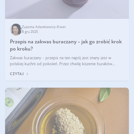
Zuzanna Adamkiewicz-Kiwer
8 gru 2025
Przepis na zakwas buraczany - jak go zrobić krok
po kroku?
Zakwas buraczany - przepis na ten napój jest znany jest w
polskiej kuchni od pokoleń. Przez chwilę kiszenie buraków
czerwonych zostało zapomniane, by w ostatnim czasie powrócić
CZYTAJ
na fali popularności na