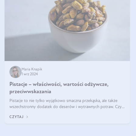
Maria Knapik
1 wrz 2024
Pistacje – właściwości, wartości odżywcze,
przeciwwskazania
Pistacje to nie tylko wyjątkowo smaczna przekąska, ale także
wszechstronny dodatek do deserów i wytrawnych potraw. Czy
pistacje są zdrowe? Jakie są ich właściwości? Gdzie rosną i czy
CZYTAJ
każdy może się ni