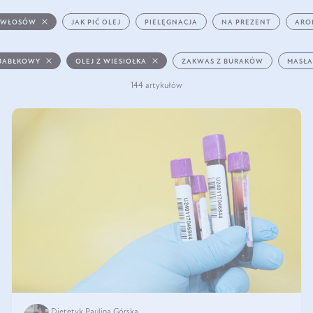
 WŁOSÓW
JAK PIĆ OLEJ
PIELĘGNACJA
NA PREZENT
ARO
 JABŁKOWY
OLEJ Z WIESIOŁKA
ZAKWAS Z BURAKÓW
MASŁA
144 artykułów
Dietetyk Paulina Górska