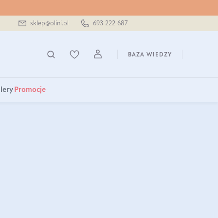
sklep@olini.pl
693 222 687
BAZA WIEDZY
lery
Promocje