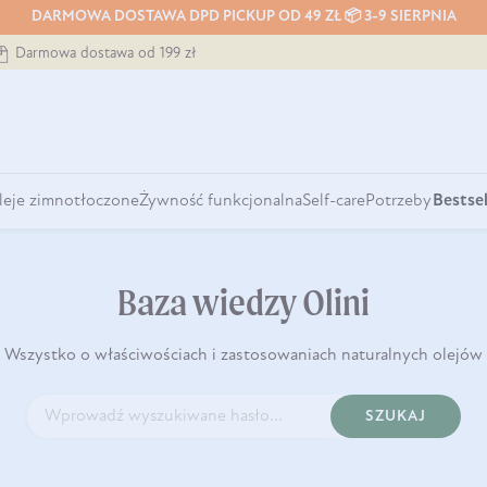
DARMOWA DOSTAWA DPD PICKUP OD 49 ZŁ 📦 3-9 SIERPNIA
Darmowa dostawa od 199 zł
leje zimnotłoczone
Żywność funkcjonalna
Self-care
Potrzeby
Bestsel
Baza wiedzy Olini
Wszystko o właściwościach i zastosowaniach naturalnych olejów
SZUKAJ