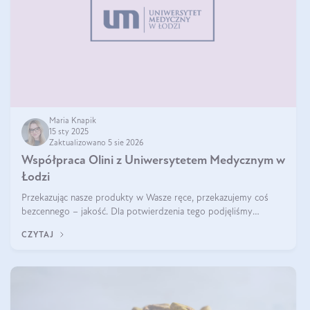
Maria Knapik
15 sty 2025
Zaktualizowano 5 sie 2026
Współpraca Olini z Uniwersytetem Medycznym w
Łodzi
Przekazując nasze produkty w Wasze ręce, przekazujemy coś
bezcennego – jakość. Dla potwierdzenia tego podjęliśmy
współpracę z Uniwersytetem Medycznym w Łodzi. Naukowcy
CZYTAJ
regularnie badają nasze oleje,