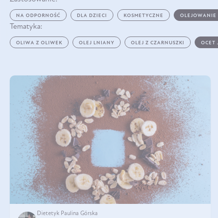
NA ODPORNOŚĆ
DLA DZIECI
KOSMETYCZNE
OLEJOWANIE
Tematyka:
OLIWA Z OLIWEK
OLEJ LNIANY
OLEJ Z CZARNUSZKI
OCET
Dietetyk Paulina Górska