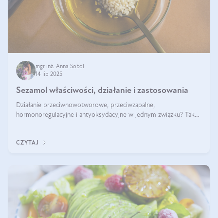
mgr inż. Anna Sobol
14 lip 2025
Sezamol właściwości, działanie i zastosowania
Działanie przeciwnowotworowe, przeciwzapalne,
hormonoregulacyjne i antyoksydacyjne w jednym związku? Tak
— to właśnie natura sezamolu, który obecny jest w oleju
sezamowym. Dowiedz się, dlaczego warto wprowadzić go do
CZYTAJ
swojej diety — być może to pierwsza ok