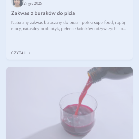
29 gru 2025
Zakwas z buraków do picia
Naturalny zakwas buraczany do picia - polski superfood, napój
mocy, naturalny probiotyk, pełen składników odżywczych - o
zakwasie z buraka mówi się w samych superlatywach. Niektórzy
z Was usłyszeli o
CZYTAJ