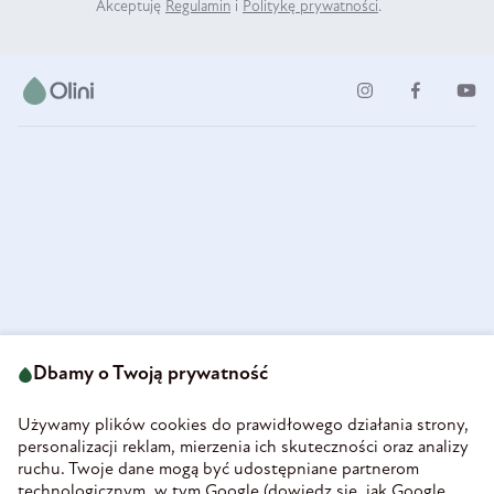
Akceptuję
Regulamin
i
Politykę prywatności
.
ul. Strzegomska 49
693 222 687
58-160 Świebodzice
Dbamy o Twoją prywatność
sklep@olini.pl
Polska
NIP 8860027066
Używamy plików cookies do prawidłowego działania strony,
REGON 890213034
personalizacji reklam, mierzenia ich skuteczności oraz analizy
ruchu. Twoje dane mogą być udostępniane partnerom
INFORMACJE
technologicznym, w tym Google (
dowiedz się, jak Google