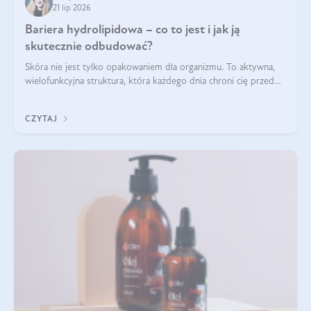
21 lip 2026
Bariera hydrolipidowa – co to jest i jak ją
skutecznie odbudować?
Skóra nie jest tylko opakowaniem dla organizmu. To aktywna,
wielofunkcyjna struktura, która każdego dnia chroni cię przed
utratą wody, wahaniami temperatury i czynnikami
środowiskowymi. Jednym z jej kluczowych elementów jest
CZYTAJ
bariera hydrolipidowa.