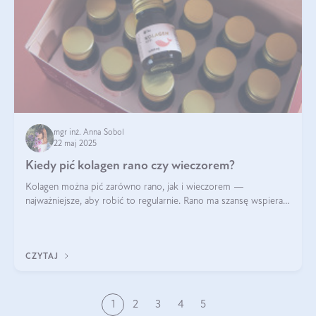
mgr inż. Anna Sobol
22 maj 2025
Kiedy pić kolagen rano czy wieczorem?
Kolagen można pić zarówno rano, jak i wieczorem —
najważniejsze, aby robić to regularnie. Rano ma szansę wspierać
energię i metabolizm, a wieczorem regenerację organizmu
podczas snu.
CZYTAJ
1
2
3
4
5