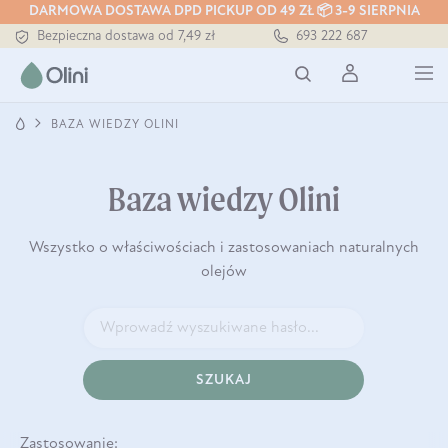
DARMOWA DOSTAWA DPD PICKUP OD 49 ZŁ 📦 3-9 SIERPNIA
Bezpieczna dostawa od 7,49 zł
693 222 687
Darmowa dostawa od 199 zł
Tłoczony zawsze na zimno
BAZA WIEDZY OLINI
Baza wiedzy Olini
Wszystko o właściwościach i zastosowaniach naturalnych
olejów
SZUKAJ
Zastosowanie: