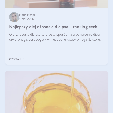
Maria Knapik
4 mar 2026
Najlepszy olej z łososia dla psa – ranking cech
Olej z łososia dla psa to prosty sposób na urozmaicenie diety
czworonoga. Jest bogaty w niezbędne kwasy omega-3, które
mogą pozytywnie wpłynąć na ogólną formę pupila. Na jakie
właściwości tego oleju rybiego warto w szczególności zwrócić
uwagę?
CZYTAJ