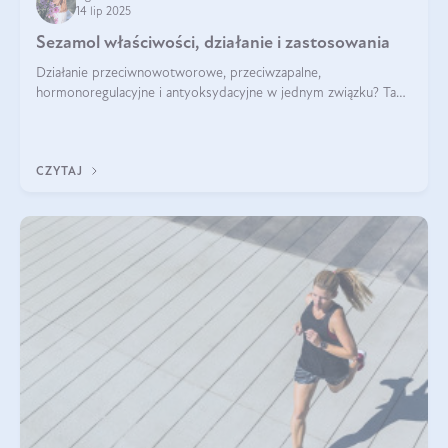
14 lip 2025
Sezamol właściwości, działanie i zastosowania
Działanie przeciwnowotworowe, przeciwzapalne,
hormonoregulacyjne i antyoksydacyjne w jednym związku? Tak
— to właśnie natura sezamolu, który obecny jest w oleju
sezamowym. Dowiedz się, dlaczego warto wprowadzić go do
swojej diety — być może to pierwsza ok
CZYTAJ