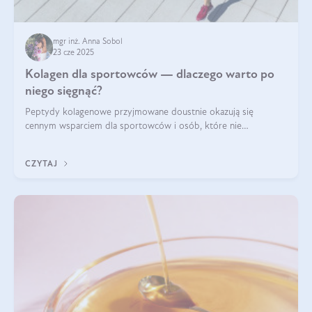
mgr inż. Anna Sobol
23 cze 2025
Kolagen dla sportowców — dlaczego warto po
niego sięgnąć?
Peptydy kolagenowe przyjmowane doustnie okazują się
cennym wsparciem dla sportowców i osób, które nie
wyobrażają sobie życia bez intensywnego ruchu.
CZYTAJ