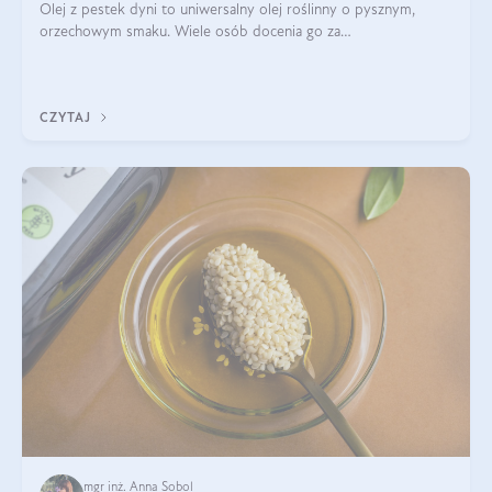
Olej z pestek dyni to uniwersalny olej roślinny o pysznym,
orzechowym smaku. Wiele osób docenia go za
wszechstronność, bo przydaje się zarówno w kuchni, jak i w
pielęgnacji. Często wykorzystuje się go
CZYTAJ
mgr inż. Anna Sobol