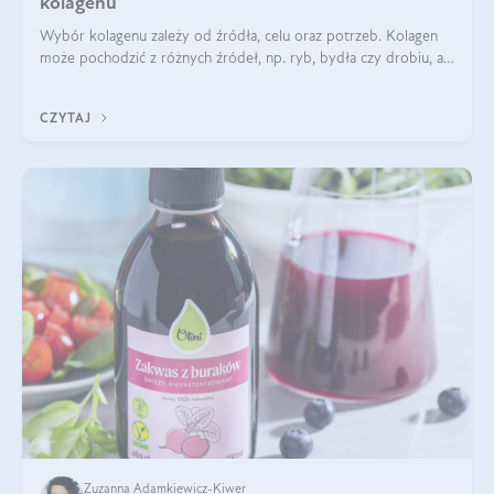
kolagenu
Wybór kolagenu zależy od źródła, celu oraz potrzeb. Kolagen
może pochodzić z różnych źródeł, np. ryb, bydła czy drobiu, a
każdy typ ma swoje unikatowe właściwości. Dla skóry najlepiej
sprawdza się kolagen rybi, a dla wspierania stawów — kolagen
CZYTAJ
bydlęcy.
Zuzanna Adamkiewicz-Kiwer