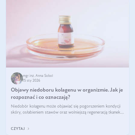
mgr inż. Anna Sobol
15 sty 2026
Objawy niedoboru kolagenu w organizmie. Jak je
rozpoznać i co oznaczają?
Niedobór kolagenu może objawiać się pogorszeniem kondycji
skóry, osłabieniem stawów oraz wolniejszą regeneracją tkanek.
Do najczęstszych sygnałów należą utrata jędrności i
elastyczności skóry, bóle stawów, łamliwość paznokci oraz
CZYTAJ
osłabienie włosów.