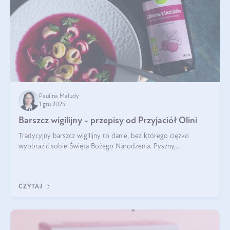
Paulina Maludy
1 gru 2025
Barszcz wigilijny - przepisy od Przyjaciół Olini
Tradycyjny barszcz wigilijny to danie, bez którego ciężko
wyobrazić sobie Święta Bożego Narodzenia. Pyszny,
aromatyczny, esencjonalny, pachnący grzybami, o pięknym
klarownym kolorze. W czym tkwi tajem
CZYTAJ