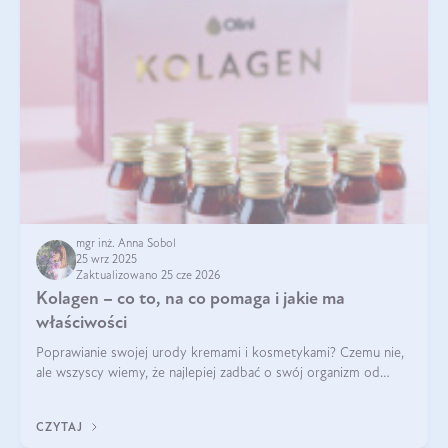
mgr inż. Anna Sobol
25 wrz 2025
Zaktualizowano 25 cze 2026
Kolagen – co to, na co pomaga i jakie ma
właściwości
Poprawianie swojej urody kremami i kosmetykami? Czemu nie,
ale wszyscy wiemy, że najlepiej zadbać o swój organizm od
wewnątrz — to solidna podstawa do tego, by nasz wygląd
zewnętrzny prezentował się zdrowo i atrakcyjnie. Stosowanie
CZYTAJ
wysokiej jakości suplem