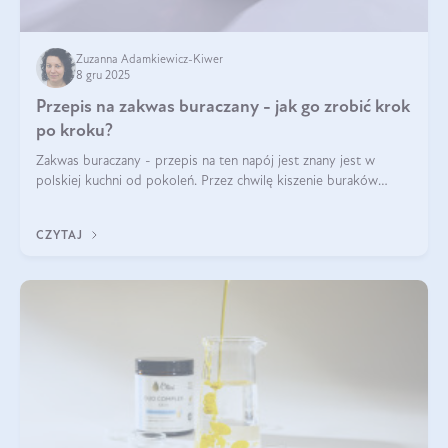
Zuzanna Adamkiewicz-Kiwer
8 gru 2025
Przepis na zakwas buraczany - jak go zrobić krok
po kroku?
Zakwas buraczany - przepis na ten napój jest znany jest w
polskiej kuchni od pokoleń. Przez chwilę kiszenie buraków
czerwonych zostało zapomniane, by w ostatnim czasie powrócić
na fali popularności na
CZYTAJ