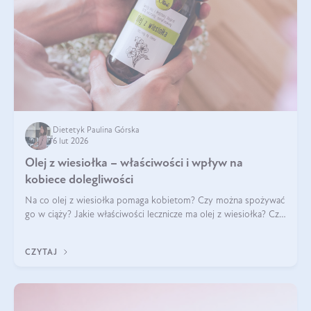
Dietetyk Paulina Górska
6 lut 2026
Olej z wiesiołka – właściwości i wpływ na
kobiece dolegliwości
Na co olej z wiesiołka pomaga kobietom? Czy można spożywać
go w ciąży? Jakie właściwości lecznicze ma olej z wiesiołka? Czy
jego skuteczność potwierdzają badania? Ile trzeba czekać na
efekty? Jaka jes
CZYTAJ