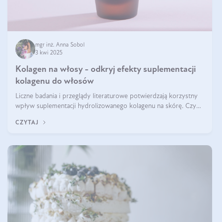
mgr inż. Anna Sobol
3 kwi 2025
Kolagen na włosy - odkryj efekty suplementacji
kolagenu do włosów
Liczne badania i przeglądy literaturowe potwierdzają korzystny
wpływ suplementacji hydrolizowanego kolagenu na skórę. Czy
tak samo jest w przypadku włosów?
CZYTAJ