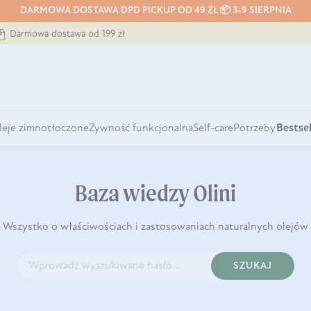
DARMOWA DOSTAWA DPD PICKUP OD 49 ZŁ 📦 3-9 SIERPNIA
Darmowa dostawa od 199 zł
leje zimnotłoczone
Żywność funkcjonalna
Self-care
Potrzeby
Bestsel
Baza wiedzy Olini
Wszystko o właściwościach i zastosowaniach naturalnych olejów
SZUKAJ