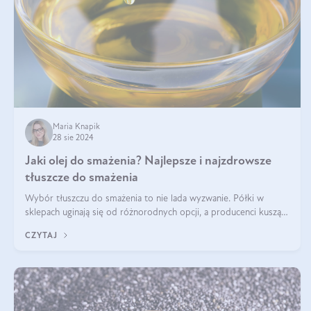
Maria Knapik
28 sie 2024
Jaki olej do smażenia? Najlepsze i najzdrowsze
tłuszcze do smażenia
Wybór tłuszczu do smażenia to nie lada wyzwanie. Półki w
sklepach uginają się od różnorodnych opcji, a producenci kuszą
pięknymi etykietami. Decyzja jest trudna. Jaki olej do smażenia
CZYTAJ
wybrać? Lepsze b