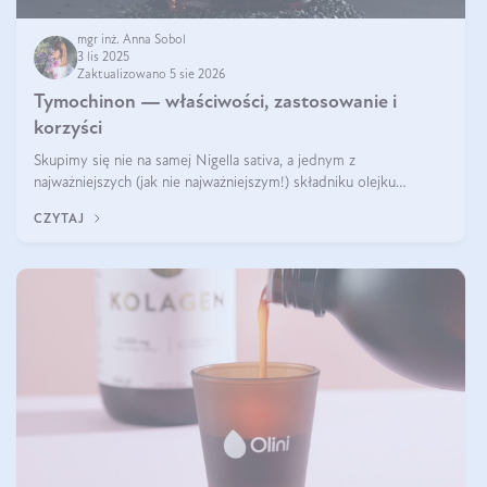
mgr inż. Anna Sobol
3 lis 2025
Zaktualizowano 5 sie 2026
Tymochinon — właściwości, zastosowanie i
korzyści
Skupimy się nie na samej Nigella sativa, a jednym z
najważniejszych (jak nie najważniejszym!) składniku olejku
eterycznego z czarnuszki: tymochinonie.
CZYTAJ