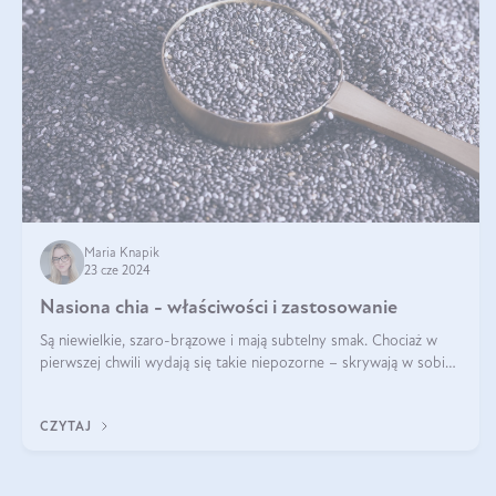
Maria Knapik
23 cze 2024
Nasiona chia - właściwości i zastosowanie
Są niewielkie, szaro-brązowe i mają subtelny smak. Chociaż w
pierwszej chwili wydają się takie niepozorne – skrywają w sobie
wiele cennych właściwości. Nasion chia nie brakuje w dietach
celebrytów, sp
CZYTAJ