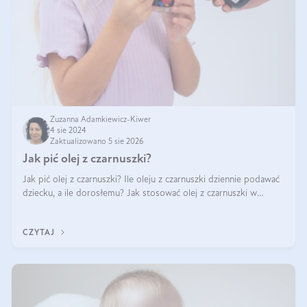
Zuzanna Adamkiewicz-Kiwer
4 sie 2024
Zaktualizowano 5 sie 2026
Jak pić olej z czarnuszki?
Jak pić olej z czarnuszki? Ile oleju z czarnuszki dziennie podawać
dziecku, a ile dorosłemu? Jak stosować olej z czarnuszki w
pielęgnacji? Jak powinno wyglądać dawkowanie oleju z
czarnuszki? Kto nie p
CZYTAJ