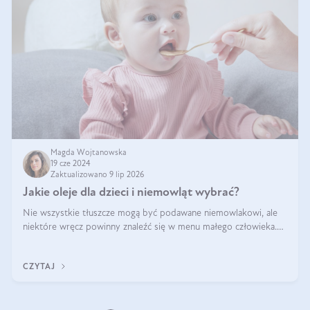
Magda Wojtanowska
19 cze 2024
Zaktualizowano 9 lip 2026
Jakie oleje dla dzieci i niemowląt wybrać?
Nie wszystkie tłuszcze mogą być podawane niemowlakowi, ale
niektóre wręcz powinny znaleźć się w menu małego człowieka.
Warto pamiętać, że dzieci mają zwiększone zapotrzebowanie na
niezbędne nienasycon
CZYTAJ