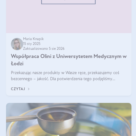
Maria Knapik
15 sty 2025
Zaktualizowano 5 sie 2026
Współpraca Olini z Uniwersytetem Medycznym w
Łodzi
Przekazując nasze produkty w Wasze ręce, przekazujemy coś
bezcennego – jakość. Dla potwierdzenia tego podjęliśmy
współpracę z Uniwersytetem Medycznym w Łodzi. Naukowcy
CZYTAJ
regularnie badają nasze oleje,