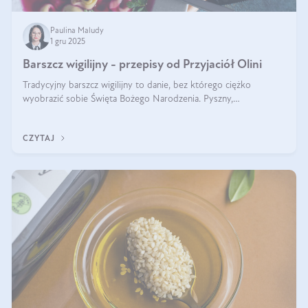
Paulina Maludy
1 gru 2025
Barszcz wigilijny - przepisy od Przyjaciół Olini
Tradycyjny barszcz wigilijny to danie, bez którego ciężko
wyobrazić sobie Święta Bożego Narodzenia. Pyszny,
aromatyczny, esencjonalny, pachnący grzybami, o pięknym
klarownym kolorze. W czym tkwi tajem
CZYTAJ