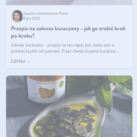
Zuzanna Adamkiewicz-Kiwer
8 gru 2025
Przepis na zakwas buraczany - jak go zrobić krok
po kroku?
Zakwas buraczany - przepis na ten napój jest znany jest w
polskiej kuchni od pokoleń. Przez chwilę kiszenie buraków
czerwonych zostało zapomniane, by w ostatnim czasie powrócić
CZYTAJ
na fali popularności na