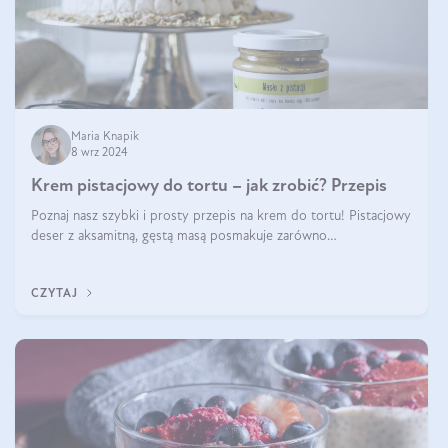
Maria Knapik
8 wrz 2024
Krem pistacjowy do tortu – jak zrobić? Przepis
Poznaj nasz szybki i prosty przepis na krem do tortu! Pistacjowy
deser z aksamitną, gęstą masą posmakuje zarówno
domownikom, jak i gościom. Dzięki niemu każdy kawałek ciasta
będzie prawdziwą ucztą dla
CZYTAJ