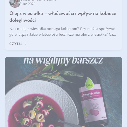
6 lut 2026
Olej z wiesiołka – właściwości i wpływ na kobiece
dolegliwości
Na co olej z wiesiołka pomaga kobietom? Czy można spożywać
go w ciąży? Jakie właściwości lecznicze ma olej z wiesiołka? Czy
jego skuteczność potwierdzają badania? Ile trzeba czekać na
CZYTAJ
efekty? Jaka jes