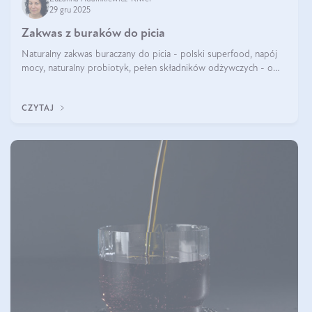
29 gru 2025
Zakwas z buraków do picia
Naturalny zakwas buraczany do picia - polski superfood, napój
mocy, naturalny probiotyk, pełen składników odżywczych - o
zakwasie z buraka mówi się w samych superlatywach. Niektórzy
z Was usłyszeli o
CZYTAJ