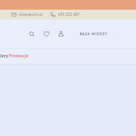
sklep@olini.pl
693 222 687
BAZA WIEDZY
lery
Promocje