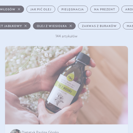
 WŁOSÓW
JAK PIĆ OLEJ
PIELĘGNACJA
NA PREZENT
ARO
ET JABŁKOWY
OLEJ Z WIESIOŁKA
ZAKWAS Z BURAKÓW
MAS
144 artykułów
Dietetyk Paulina Górska