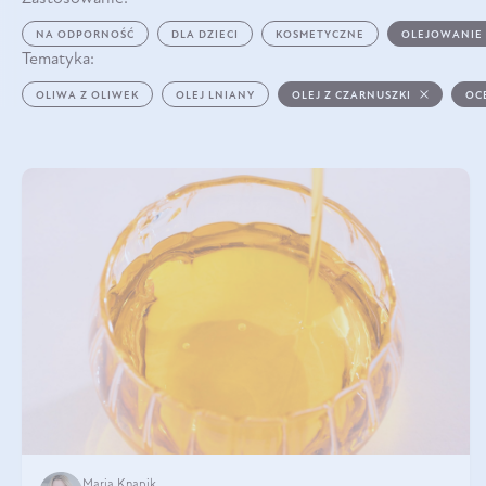
NA ODPORNOŚĆ
DLA DZIECI
KOSMETYCZNE
OLEJOWANIE
Tematyka:
OLIWA Z OLIWEK
OLEJ LNIANY
OLEJ Z CZARNUSZKI
OC
Maria Knapik