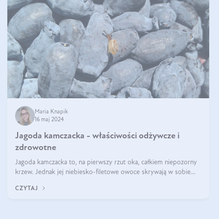
Maria Knapik
16 maj 2024
Jagoda kamczacka - właściwości odżywcze i
zdrowotne
Jagoda kamczacka to, na pierwszy rzut oka, całkiem niepozorny
krzew. Jednak jej niebiesko-filetowe owoce skrywają w sobie
wiele dobra. Jakie właściwości ma jagoda kamczacka? Poznasz je
CZYTAJ
w tym wpisie!