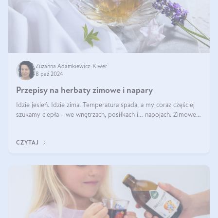
Zuzanna Adamkiewicz-Kiwer
8 paź 2024
Przepisy na herbaty zimowe i napary
Idzie jesień. Idzie zima. Temperatura spada, a my coraz częściej
szukamy ciepła - we wnętrzach, posiłkach i… napojach. Zimowe
herbaty to sposób na odporność, rozgrzewkę i ukojenie. Aby
delektować si
CZYTAJ