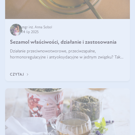
mgr inż. Anna Sobol
14 lip 2025
Sezamol właściwości, działanie i zastosowania
Działanie przeciwnowotworowe, przeciwzapalne,
hormonoregulacyjne i antyoksydacyjne w jednym związku? Tak
— to właśnie natura sezamolu, który obecny jest w oleju
sezamowym. Dowiedz się, dlaczego warto wprowadzić go do
CZYTAJ
swojej diety — być może to pierwsza ok