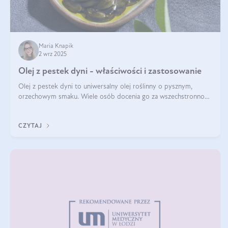
Maria Knapik
2 wrz 2025
Olej z pestek dyni - właściwości i zastosowanie
Olej z pestek dyni to uniwersalny olej roślinny o pysznym,
orzechowym smaku. Wiele osób docenia go za wszechstronność,
bo przydaje się zarówno w kuchni, jak i w pielęgnacji. Często
wykorzystuje się go
CZYTAJ