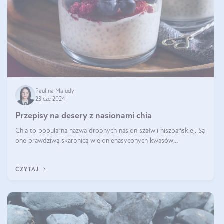
Paulina Maludy
23 cze 2024
Przepisy na desery z nasionami chia
Chia to popularna nazwa drobnych nasion szałwii hiszpańskiej. Są
one prawdziwą skarbnicą wielonienasyconych kwasów
tłuszczowych, białka, witamin i minerałów. W ostatnich latach ich
stosowanie stało si
CZYTAJ