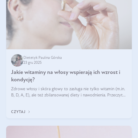
Dietetyk Paulina Górska
23 gru 2025
Jakie witaminy na włosy wspierają ich wzrost i
kondycję?
Zdrowe włosy i skóra głowy to zasługa nie tylko witamin (m.in.
B, D, A, E), ale też zbilansowanej diety i nawodnienia. Przeczytaj
nasz artykuł i dowiedz się, które składniki najskuteczniej hamują
wypadanie włosów.
CZYTAJ