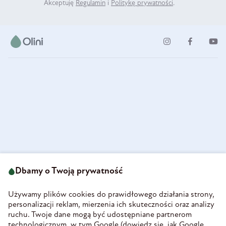
Akceptuję
Regulamin
i
Politykę prywatności
.
ul. Strzegomska 49
693 222 687
58-160 Świebodzice
Dbamy o Twoją prywatność
sklep@olini.pl
Polska
NIP 8860027066
Używamy plików cookies do prawidłowego działania strony,
REGON 890213034
personalizacji reklam, mierzenia ich skuteczności oraz analizy
ruchu. Twoje dane mogą być udostępniane partnerom
INFORMACJE
technologicznym, w tym Google (
dowiedz się, jak Google