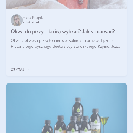
Maria Knapik
21 lut 2024
Oliwa do pizzy - którą wybrać? Jak stosować?
Oliwa z oliwek i pizza to nierozerwalne kulinarne połączenie.
Historia tego pysznego duetu sięga starożytnego Rzymu. Już
wtedy wypieki na cienkim cieście były popularnym elementem
menu, a oliwa stan
CZYTAJ