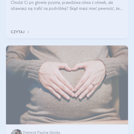
Chodzi Ci po głowie pyszna, prawdziwa oliwa z oliwek, ale
obawiasz się trafić na podróbkę? Skąd masz mieć pewność, że
produkt, który kupujesz, powstał z owoców z oliwnych gajów?
A do tego jest śwież
CZYTAJ
Dietetyk Paulina Górska