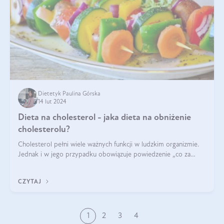
Dietetyk Paulina Górska
14 lut 2024
Dieta na cholesterol - jaka dieta na obniżenie
cholesterolu?
Cholesterol pełni wiele ważnych funkcji w ludzkim organizmie.
Jednak i w jego przypadku obowiązuje powiedzenie „co za
dużo to niezdrowo”. Co zrobić, jeśli wyniki badań wskazują na
nieprawidłowy pozi
CZYTAJ
1
2
3
4