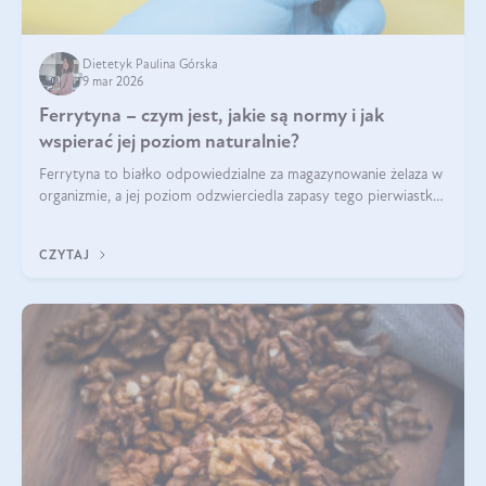
Dietetyk Paulina Górska
9 mar 2026
Ferrytyna – czym jest, jakie są normy i jak
wspierać jej poziom naturalnie?
Ferrytyna to białko odpowiedzialne za magazynowanie żelaza w
organizmie, a jej poziom odzwierciedla zapasy tego pierwiastka.
Warto dowiedzieć się więcej na jej temat, ponieważ niedobór
ferrytyny daje objawy, które mogą utrudniać codzienne
CZYTAJ
funkcjonowanie (