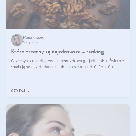
Maria Knapik
5 sty 2026
Które orzechy są najzdrowsze – ranking
Orzechy to nieodłączny element zdrowego jadłospisu. Świetnie
smakują solo, z dodatkami lub jako składnik dań. Po które
orzechy warto sięgać zamiast niezdrowej przekąski? Dowiesz
się z tego tekstu!
CZYTAJ