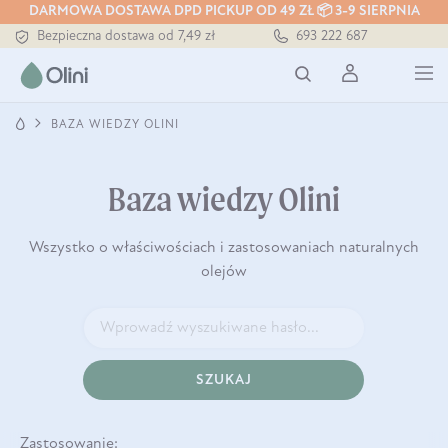
DARMOWA DOSTAWA DPD PICKUP OD 49 ZŁ 📦 3-9 SIERPNIA
Bezpieczna dostawa od 7,49 zł
693 222 687
Darmowa dostawa od 199 zł
Tłoczony zawsze na zimno
BAZA WIEDZY OLINI
Baza wiedzy Olini
Wszystko o właściwościach i zastosowaniach naturalnych
olejów
SZUKAJ
Zastosowanie: