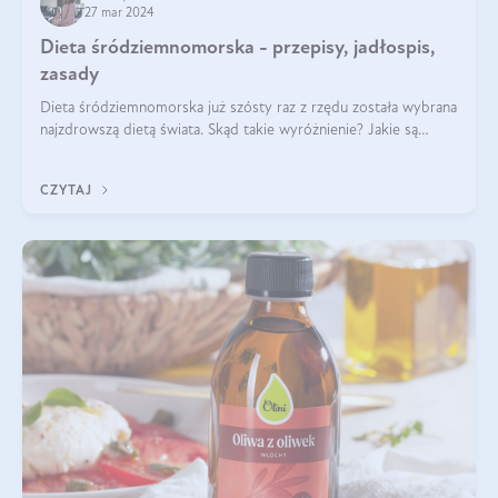
27 mar 2024
Dieta śródziemnomorska - przepisy, jadłospis,
zasady
Dieta śródziemnomorska już szósty raz z rzędu została wybrana
najzdrowszą dietą świata. Skąd takie wyróżnienie? Jakie są
zalety diety śródziemnomorskiej i jak wprowadzić jej zasady w
życie? Wszystko z
CZYTAJ