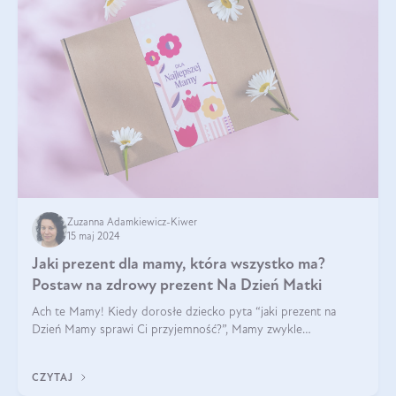
Zuzanna Adamkiewicz-Kiwer
15 maj 2024
Jaki prezent dla mamy, która wszystko ma?
Postaw na zdrowy prezent Na Dzień Matki
Ach te Mamy! Kiedy dorosłe dziecko pyta “jaki prezent na
Dzień Mamy sprawi Ci przyjemność?”, Mamy zwykle
odpowiadają ”Ja już wszystko mam!”. Co roku to samo. Jak
więc wybrać zdrowy prezent na Dzień Ma
CZYTAJ