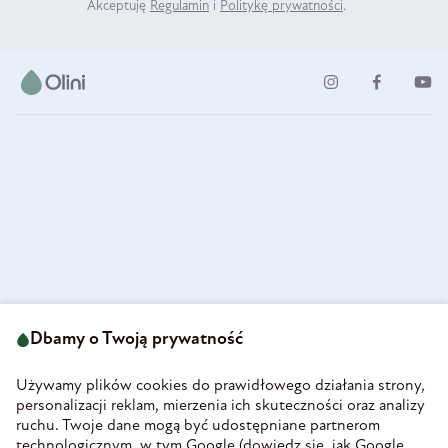
Akceptuję
Regulamin
i
Politykę prywatności
.
ul. Strzegomska 49
693 222 687
58-160 Świebodzice
Dbamy o Twoją prywatność
sklep@olini.pl
Polska
NIP 8860027066
Używamy plików cookies do prawidłowego działania strony,
REGON 890213034
personalizacji reklam, mierzenia ich skuteczności oraz analizy
ruchu. Twoje dane mogą być udostępniane partnerom
INFORMACJE
technologicznym, w tym Google (
dowiedz się, jak Google