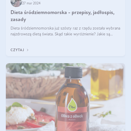
27 mar 2024
Dieta śródziemnomorska - przepisy, jadłospis,
zasady
Dieta śródziemnomorska już szósty raz z rzędu została wybrana
najzdrowszą dietą świata. Skąd takie wyróżnienie? Jakie są
zalety diety śródziemnomorskiej i jak wprowadzić jej zasady w
życie? Wszystko z
CZYTAJ