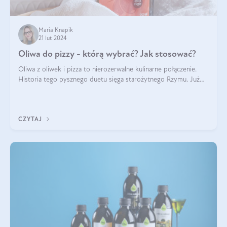
Maria Knapik
21 lut 2024
Oliwa do pizzy - którą wybrać? Jak stosować?
Oliwa z oliwek i pizza to nierozerwalne kulinarne połączenie.
Historia tego pysznego duetu sięga starożytnego Rzymu. Już
wtedy wypieki na cienkim cieście były popularnym elementem
menu, a oliwa stan
CZYTAJ