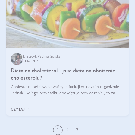
Dietetyk Paulina Górska
14 lut 2024
Dieta na cholesterol - jaka dieta na obniżenie
cholesterolu?
Cholesterol pełni wiele ważnych funkcji w ludzkim organizmie.
Jednak i w jego przypadku obowiązuje powiedzenie „co za
dużo to niezdrowo”. Co zrobić, jeśli wyniki badań wskazują na
nieprawidłowy pozi
CZYTAJ
1
2
3