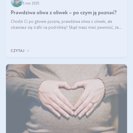
5 mar 2025
Prawdziwa oliwa z oliwek – po czym ją poznać?
Chodzi Ci po głowie pyszna, prawdziwa oliwa z oliwek, ale
obawiasz się trafić na podróbkę? Skąd masz mieć pewność, że
produkt, który kupujesz, powstał z owoców z oliwnych gajów?
A do tego jest śwież
CZYTAJ