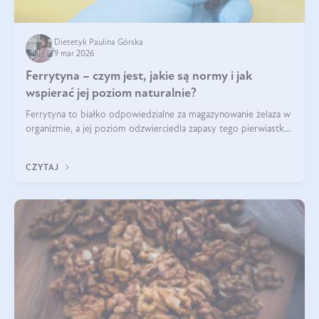
Dietetyk Paulina Górska
9 mar 2026
Ferrytyna – czym jest, jakie są normy i jak
wspierać jej poziom naturalnie?
Ferrytyna to białko odpowiedzialne za magazynowanie żelaza w
organizmie, a jej poziom odzwierciedla zapasy tego pierwiastka.
Warto dowiedzieć się więcej na jej temat, ponieważ niedobór
ferrytyny daje objawy, które mogą utrudniać codzienne
CZYTAJ
funkcjonowanie (