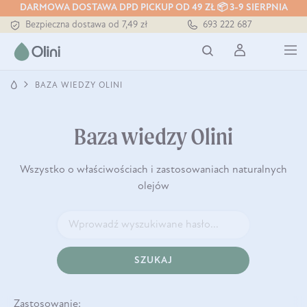
DARMOWA DOSTAWA DPD PICKUP OD 49 ZŁ 📦 3-9 SIERPNIA
Bezpieczna dostawa od 7,49 zł
693 222 687
Darmowa dostawa od 199 zł
Tłoczony zawsze na zimno
BAZA WIEDZY OLINI
Baza wiedzy Olini
Wszystko o właściwościach i zastosowaniach naturalnych
olejów
SZUKAJ
Zastosowanie: