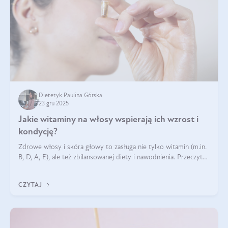
Dietetyk Paulina Górska
23 gru 2025
Jakie witaminy na włosy wspierają ich wzrost i
kondycję?
Zdrowe włosy i skóra głowy to zasługa nie tylko witamin (m.in.
B, D, A, E), ale też zbilansowanej diety i nawodnienia. Przeczytaj
nasz artykuł i dowiedz się, które składniki najskuteczniej hamują
wypadanie włosów.
CZYTAJ