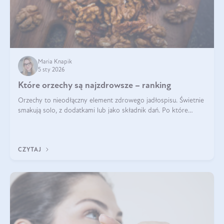
Maria Knapik
5 sty 2026
Które orzechy są najzdrowsze – ranking
Orzechy to nieodłączny element zdrowego jadłospisu. Świetnie
smakują solo, z dodatkami lub jako składnik dań. Po które
orzechy warto sięgać zamiast niezdrowej przekąski? Dowiesz
się z tego tekstu!
CZYTAJ