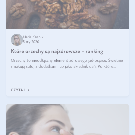
Maria Knapik
5 sty 2026
Które orzechy są najzdrowsze – ranking
Orzechy to nieodłączny element zdrowego jadłospisu. Świetnie
smakują solo, z dodatkami lub jako składnik dań. Po które
orzechy warto sięgać zamiast niezdrowej przekąski? Dowiesz
się z tego tekstu!
CZYTAJ