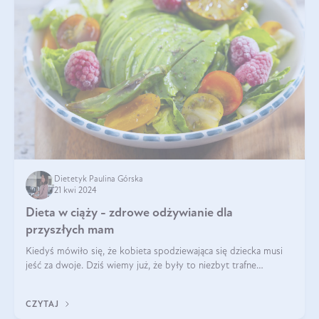
Dietetyk Paulina Górska
21 kwi 2024
Dieta w ciąży - zdrowe odżywianie dla
przyszłych mam
Kiedyś mówiło się, że kobieta spodziewająca się dziecka musi
jeść za dwoje. Dziś wiemy już, że były to niezbyt trafne
określenie. Dieta matki w ciąży powinna być zbilansowana
zgodnie z zasadą „dla d
CZYTAJ