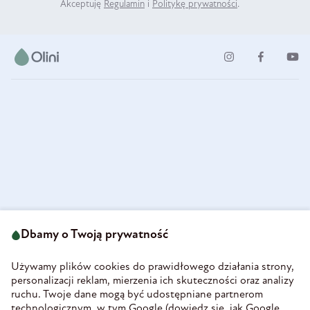
Akceptuję
Regulamin
i
Politykę prywatności
.
ul. Strzegomska 49
693 222 687
58-160 Świebodzice
Dbamy o Twoją prywatność
sklep@olini.pl
Polska
NIP 8860027066
Używamy plików cookies do prawidłowego działania strony,
REGON 890213034
personalizacji reklam, mierzenia ich skuteczności oraz analizy
ruchu. Twoje dane mogą być udostępniane partnerom
INFORMACJE
technologicznym, w tym Google (
dowiedz się, jak Google