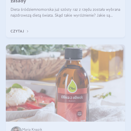
zasady
Dieta śródziemnomorska już szósty raz z rzędu została wybrana
najzdrowszą dietą świata. Skąd takie wyróżnienie? Jakie są
zalety diety śródziemnomorskiej i jak wprowadzić jej zasady w
życie? Wszystko z
CZYTAJ
Maria Knapik