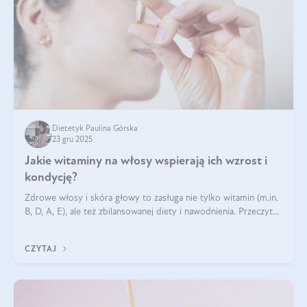
Dietetyk Paulina Górska
23 gru 2025
Jakie witaminy na włosy wspierają ich wzrost i
kondycję?
Zdrowe włosy i skóra głowy to zasługa nie tylko witamin (m.in.
B, D, A, E), ale też zbilansowanej diety i nawodnienia. Przeczytaj
nasz artykuł i dowiedz się, które składniki najskuteczniej hamują
wypadanie włosów.
CZYTAJ