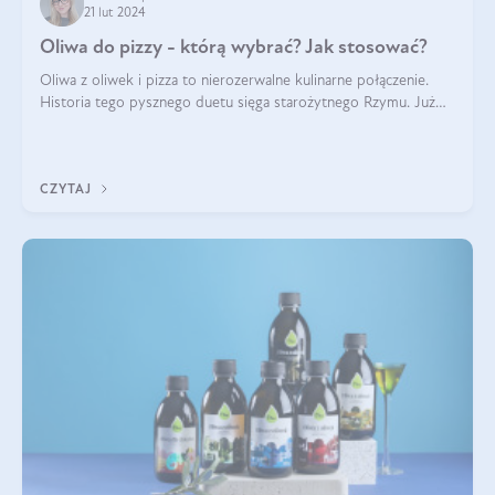
21 lut 2024
Oliwa do pizzy - którą wybrać? Jak stosować?
Oliwa z oliwek i pizza to nierozerwalne kulinarne połączenie.
Historia tego pysznego duetu sięga starożytnego Rzymu. Już
wtedy wypieki na cienkim cieście były popularnym elementem
menu, a oliwa stan
CZYTAJ