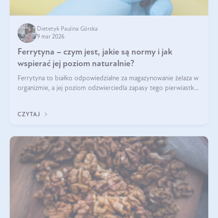
Dietetyk Paulina Górska
9 mar 2026
Ferrytyna – czym jest, jakie są normy i jak
wspierać jej poziom naturalnie?
Ferrytyna to białko odpowiedzialne za magazynowanie żelaza w
organizmie, a jej poziom odzwierciedla zapasy tego pierwiastka.
Warto dowiedzieć się więcej na jej temat, ponieważ niedobór
ferrytyny daje objawy, które mogą utrudniać codzienne
CZYTAJ
funkcjonowanie (