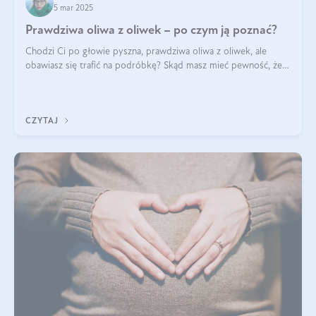
5 mar 2025
Prawdziwa oliwa z oliwek – po czym ją poznać?
Chodzi Ci po głowie pyszna, prawdziwa oliwa z oliwek, ale
obawiasz się trafić na podróbkę? Skąd masz mieć pewność, że
produkt, który kupujesz, powstał z owoców z oliwnych gajów?
A do tego jest śwież
CZYTAJ