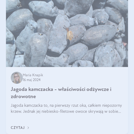
Maria Knapik
16 maj 2024
Jagoda kamczacka - właściwości odżywcze i
zdrowotne
Jagoda kamczacka to, na pierwszy rzut oka, całkiem niepozorny
krzew. Jednak jej niebiesko-filetowe owoce skrywają w sobie
wiele dobra. Jakie właściwości ma jagoda kamczacka? Poznasz je
w tym wpisie!
CZYTAJ