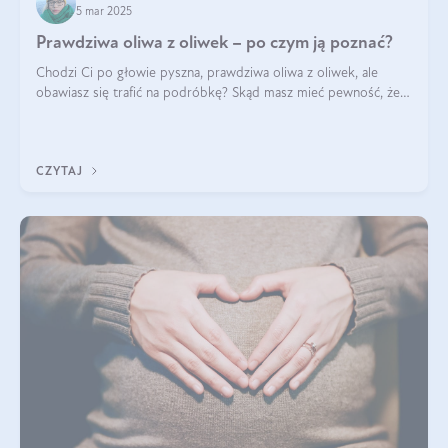
5 mar 2025
Prawdziwa oliwa z oliwek – po czym ją poznać?
Chodzi Ci po głowie pyszna, prawdziwa oliwa z oliwek, ale
obawiasz się trafić na podróbkę? Skąd masz mieć pewność, że
produkt, który kupujesz, powstał z owoców z oliwnych gajów?
A do tego jest śwież
CZYTAJ