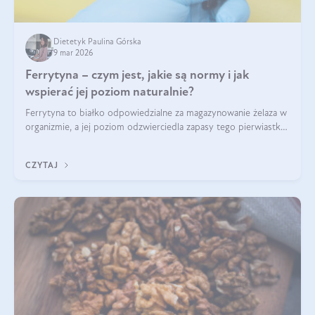
Dietetyk Paulina Górska
9 mar 2026
Ferrytyna – czym jest, jakie są normy i jak
wspierać jej poziom naturalnie?
Ferrytyna to białko odpowiedzialne za magazynowanie żelaza w
organizmie, a jej poziom odzwierciedla zapasy tego pierwiastka.
Warto dowiedzieć się więcej na jej temat, ponieważ niedobór
ferrytyny daje objawy, które mogą utrudniać codzienne
CZYTAJ
funkcjonowanie (