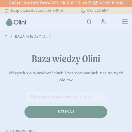
DARMOWA DOSTAWA DPD PICKUP OD 49 ZŁ 📦 3-9 SIERPNIA
Bezpieczna dostawa od 7,49 zł
693 222 687
Darmowa dostawa od 199 zł
Tłoczony zawsze na zimno
BAZA WIEDZY OLINI
Baza wiedzy Olini
Wszystko o właściwościach i zastosowaniach naturalnych
olejów
SZUKAJ
Zastosowanie: