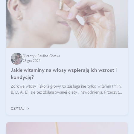
Dietetyk Paulina Górska
23 gru 2025
Jakie witaminy na włosy wspierają ich wzrost i
kondycję?
Zdrowe włosy i skóra głowy to zasługa nie tylko witamin (m.in.
B, D, A, E), ale też zbilansowanej diety i nawodnienia. Przeczytaj
nasz artykuł i dowiedz się, które składniki najskuteczniej hamują
wypadanie włosów.
CZYTAJ