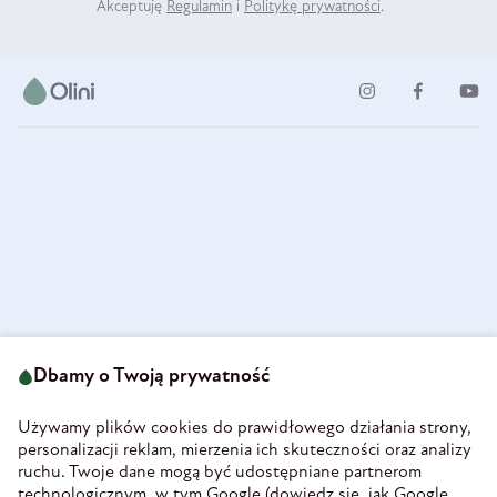
Akceptuję
Regulamin
i
Politykę prywatności
.
ul. Strzegomska 49
693 222 687
58-160 Świebodzice
Dbamy o Twoją prywatność
sklep@olini.pl
Polska
NIP 8860027066
Używamy plików cookies do prawidłowego działania strony,
REGON 890213034
personalizacji reklam, mierzenia ich skuteczności oraz analizy
ruchu. Twoje dane mogą być udostępniane partnerom
INFORMACJE
technologicznym, w tym Google (
dowiedz się, jak Google