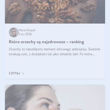
Maria Knapik
5 sty 2026
Które orzechy są najzdrowsze – ranking
Orzechy to nieodłączny element zdrowego jadłospisu. Świetnie
smakują solo, z dodatkami lub jako składnik dań. Po które
orzechy warto sięgać zamiast niezdrowej przekąski? Dowiesz
się z tego tekstu!
CZYTAJ