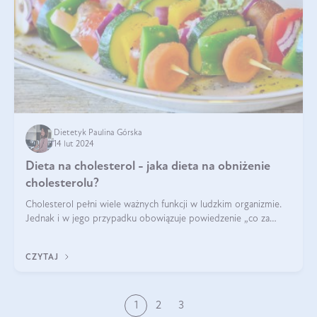
Dietetyk Paulina Górska
14 lut 2024
Dieta na cholesterol - jaka dieta na obniżenie
cholesterolu?
Cholesterol pełni wiele ważnych funkcji w ludzkim organizmie.
Jednak i w jego przypadku obowiązuje powiedzenie „co za
dużo to niezdrowo”. Co zrobić, jeśli wyniki badań wskazują na
nieprawidłowy pozi
CZYTAJ
1
2
3