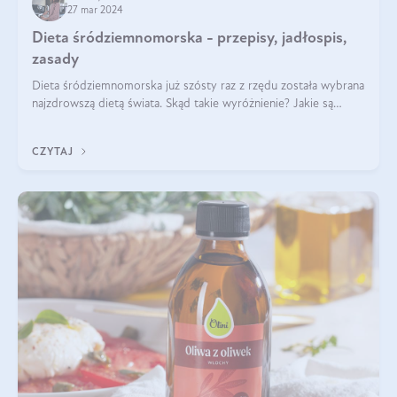
27 mar 2024
Dieta śródziemnomorska - przepisy, jadłospis,
zasady
Dieta śródziemnomorska już szósty raz z rzędu została wybrana
najzdrowszą dietą świata. Skąd takie wyróżnienie? Jakie są
zalety diety śródziemnomorskiej i jak wprowadzić jej zasady w
życie? Wszystko z
CZYTAJ