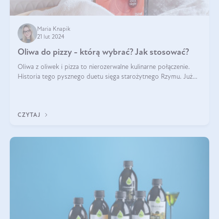
Maria Knapik
21 lut 2024
Oliwa do pizzy - którą wybrać? Jak stosować?
Oliwa z oliwek i pizza to nierozerwalne kulinarne połączenie.
Historia tego pysznego duetu sięga starożytnego Rzymu. Już
wtedy wypieki na cienkim cieście były popularnym elementem
menu, a oliwa stan
CZYTAJ