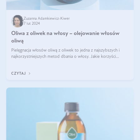
Zuzanna Adamkiewicz-Kiwer
7 lut 2024
Oliwa z oliwek na włosy – olejowanie włosów
oliwą
Pielęgnacja włosów oliwą z oliwek to jedna z najszybszych i
najkorzystniejszych metod dbania o włosy. Jakie korzyści
przyniesie oliwa z oliwek na włosy? Czy można olejować włosy
oliwą z oliwek? Za w
CZYTAJ