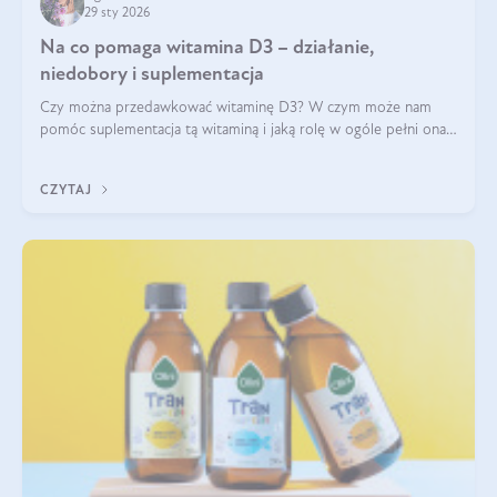
29 sty 2026
Na co pomaga witamina D3 – działanie,
niedobory i suplementacja
Czy można przedawkować witaminę D3? W czym może nam
pomóc suplementacja tą witaminą i jaką rolę w ogóle pełni ona
w naszym ciele? Powszechnie wiadomo, że jej przyjmowanie
zalecane jest jesienią i zimą, ale czy wiesz, dlaczego warto to
CZYTAJ
robić?