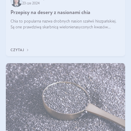
23 cze 2024
Przepisy na desery z nasionami chia
Chia to popularna nazwa drobnych nasion szałwii hiszpańskiej.
Są one prawdziwą skarbnicą wielonienasyconych kwasów
tłuszczowych, białka, witamin i minerałów. W ostatnich latach ich
stosowanie stało si
CZYTAJ