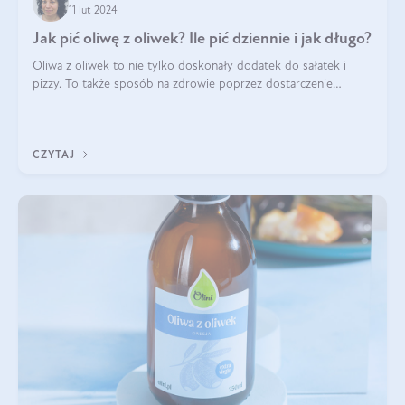
11 lut 2024
Jak pić oliwę z oliwek? Ile pić dziennie i jak długo?
Oliwa z oliwek to nie tylko doskonały dodatek do sałatek i
pizzy. To także sposób na zdrowie poprzez dostarczenie
cennych kwasów omega. Na nich jednak bogactwo oliwy z
oliwek się nie kończy. Czy moż
CZYTAJ