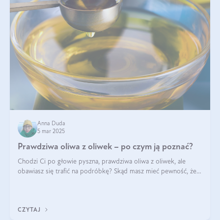
Anna Duda
5 mar 2025
Prawdziwa oliwa z oliwek – po czym ją poznać?
Chodzi Ci po głowie pyszna, prawdziwa oliwa z oliwek, ale
obawiasz się trafić na podróbkę? Skąd masz mieć pewność, że
produkt, który kupujesz, powstał z owoców z oliwnych gajów?
A do tego jest śwież
CZYTAJ