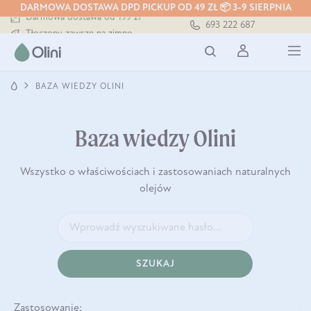
DARMOWA DOSTAWA DPD PICKUP OD 49 ZŁ 📦 3-9 SIERPNIA
Darmowa dostawa od 199 zł
693 222 687
Tłoczony zawsze na zimno
Bezpieczna dostawa od 7,49 zł
Darmowa dostawa od 199 zł
Tłoczony zawsze na zimno
BAZA WIEDZY OLINI
Baza wiedzy Olini
Wszystko o właściwościach i zastosowaniach naturalnych
olejów
SZUKAJ
Zastosowanie: