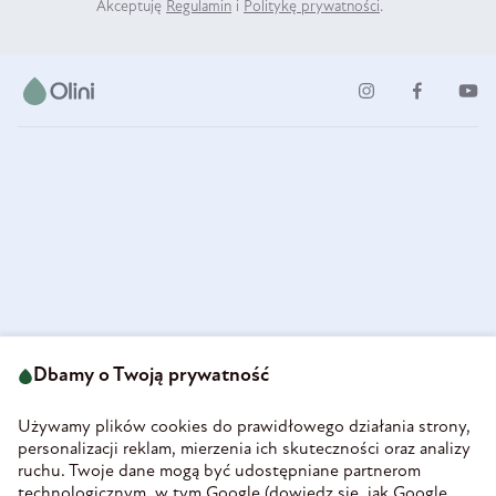
Akceptuję
Regulamin
i
Politykę prywatności
.
ul. Strzegomska 49
693 222 687
58-160 Świebodzice
Dbamy o Twoją prywatność
sklep@olini.pl
Polska
NIP 8860027066
Używamy plików cookies do prawidłowego działania strony,
REGON 890213034
personalizacji reklam, mierzenia ich skuteczności oraz analizy
ruchu. Twoje dane mogą być udostępniane partnerom
INFORMACJE
technologicznym, w tym Google (
dowiedz się, jak Google