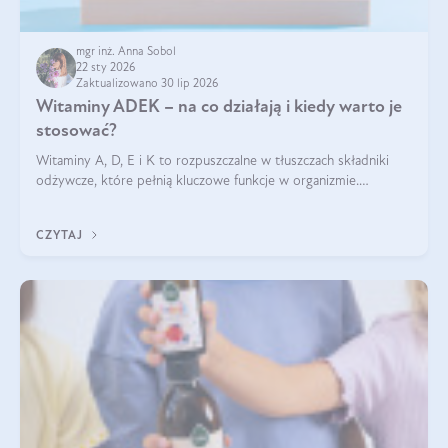
mgr inż. Anna Sobol
22 sty 2026
Zaktualizowano 30 lip 2026
Witaminy ADEK – na co działają i kiedy warto je
stosować?
Witaminy A, D, E i K to rozpuszczalne w tłuszczach składniki
odżywcze, które pełnią kluczowe funkcje w organizmie.
Wspierają zdrowie skóry i wzroku, odporność, prawidłową
krzepliwość krwi oraz mineralizację kości.
CZYTAJ