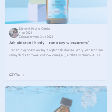
Dietetyk Paulina Górska
4 lut 2024
Zaktualizowano 3 sie 2026
Jak pić tran i kiedy – rano czy wieczorem?
Tran to olej pozyskiwany z wątróbek dorsza, który jest źródłem
cennych dla zdrowia kwasów omega-3, a także witaminy A i D.
Jego właściwości zdrowotne są zachwalane od lat i nie budzą
wątpliwości. Za to wiele pytań pojawia się odnośnie do
stosowania
CZYTAJ