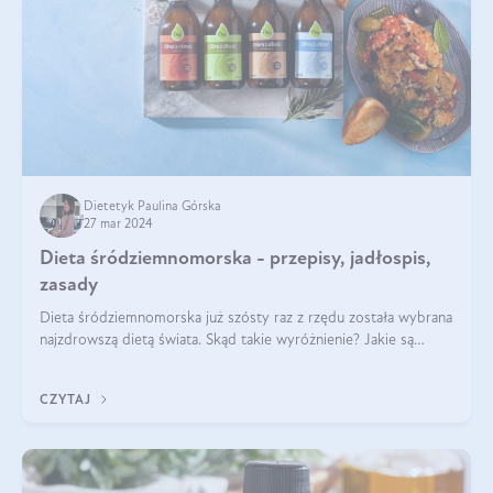
Dietetyk Paulina Górska
27 mar 2024
Dieta śródziemnomorska - przepisy, jadłospis,
zasady
Dieta śródziemnomorska już szósty raz z rzędu została wybrana
najzdrowszą dietą świata. Skąd takie wyróżnienie? Jakie są
zalety diety śródziemnomorskiej i jak wprowadzić jej zasady w
życie? Wszystko z
CZYTAJ