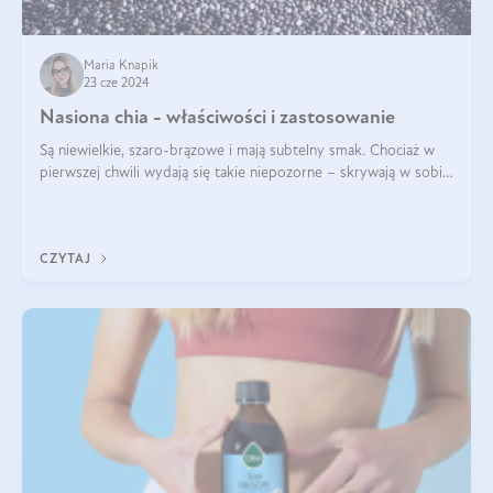
Maria Knapik
23 cze 2024
Nasiona chia - właściwości i zastosowanie
Są niewielkie, szaro-brązowe i mają subtelny smak. Chociaż w
pierwszej chwili wydają się takie niepozorne – skrywają w sobie
wiele cennych właściwości. Nasion chia nie brakuje w dietach
celebrytów, sp
CZYTAJ