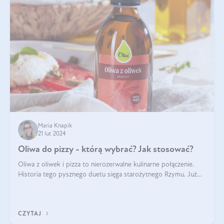
Maria Knapik
21 lut 2024
Oliwa do pizzy - którą wybrać? Jak stosować?
Oliwa z oliwek i pizza to nierozerwalne kulinarne połączenie.
Historia tego pysznego duetu sięga starożytnego Rzymu. Już
wtedy wypieki na cienkim cieście były popularnym elementem
menu, a oliwa stan
CZYTAJ