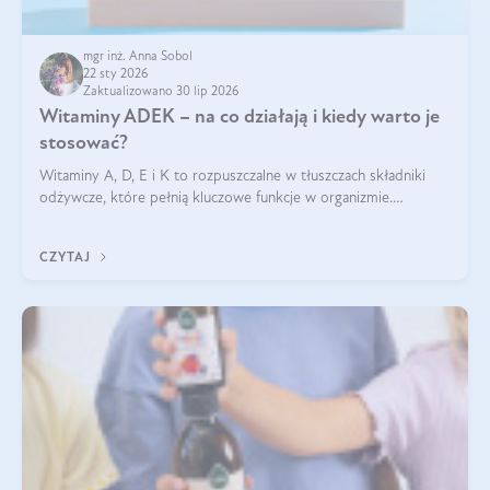
mgr inż. Anna Sobol
22 sty 2026
Zaktualizowano 30 lip 2026
Witaminy ADEK – na co działają i kiedy warto je
stosować?
Witaminy A, D, E i K to rozpuszczalne w tłuszczach składniki
odżywcze, które pełnią kluczowe funkcje w organizmie.
Wspierają zdrowie skóry i wzroku, odporność, prawidłową
krzepliwość krwi oraz mineralizację kości.
CZYTAJ