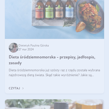
Dietetyk Paulina Górska
27 mar 2024
Dieta śródziemnomorska - przepisy, jadłospis,
zasady
Dieta śródziemnomorska już szósty raz z rzędu została wybrana
najzdrowszą dietą świata. Skąd takie wyróżnienie? Jakie są
zalety diety śródziemnomorskiej i jak wprowadzić jej zasady w
życie? Wszystko z
CZYTAJ