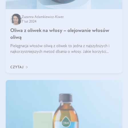
Zuzanna Adamkiewicz-Kiwer
7 lut 2024
Oliwa z oliwek na włosy – olejowanie włosów
oliwą
Pielęgnacja włosów oliwą z oliwek to jedna z najszybszych i
najkorzystniejszych metod dbania o włosy. Jakie korzyści
przyniesie oliwa z oliwek na włosy? Czy można olejować włosy
oliwą z oliwek? Za w
CZYTAJ