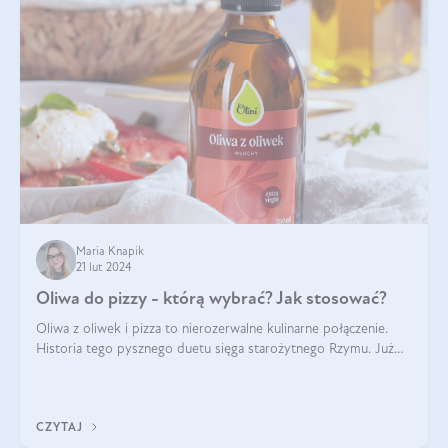
Maria Knapik
21 lut 2024
Oliwa do pizzy - którą wybrać? Jak stosować?
Oliwa z oliwek i pizza to nierozerwalne kulinarne połączenie.
Historia tego pysznego duetu sięga starożytnego Rzymu. Już
wtedy wypieki na cienkim cieście były popularnym elementem
menu, a oliwa stan
CZYTAJ