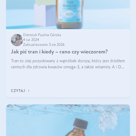
Dietetyk Paulina Górska
4 lut 2024
Zaktualizowano 3 sie 2026
Jak pić tran i kiedy – rano czy wieczorem?
Tran to olej pozyskiwany z wątróbek dorsza, który jest źródłem
cennych dla zdrowia kwasów omega-3, a także witaminy A i D.
Jego właściwości zdrowotne są zachwalane od lat i nie budzą
wątpliwości. Za to wiele pytań pojawia się odnośnie do
stosowania
CZYTAJ