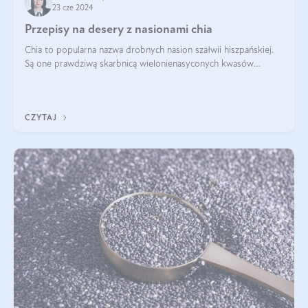
23 cze 2024
Przepisy na desery z nasionami chia
Chia to popularna nazwa drobnych nasion szałwii hiszpańskiej.
Są one prawdziwą skarbnicą wielonienasyconych kwasów
tłuszczowych, białka, witamin i minerałów. W ostatnich latach ich
stosowanie stało si
CZYTAJ