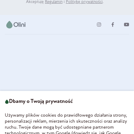
Akceptuję
Regulamin
i
Politykę prywatności
.
ul. Strzegomska 49
693 222 687
58-160 Świebodzice
Dbamy o Twoją prywatność
sklep@olini.pl
Polska
NIP 8860027066
Używamy plików cookies do prawidłowego działania strony,
REGON 890213034
personalizacji reklam, mierzenia ich skuteczności oraz analizy
ruchu. Twoje dane mogą być udostępniane partnerom
INFORMACJE
technologicznym, w tym Google (
dowiedz się, jak Google