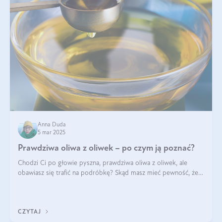
Anna Duda
5 mar 2025
Prawdziwa oliwa z oliwek – po czym ją poznać?
Chodzi Ci po głowie pyszna, prawdziwa oliwa z oliwek, ale
obawiasz się trafić na podróbkę? Skąd masz mieć pewność, że
produkt, który kupujesz, powstał z owoców z oliwnych gajów?
A do tego jest śwież
CZYTAJ