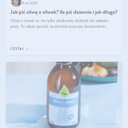
11 lut 2024
Jak pić oliwę z oliwek? Ile pić dziennie i jak długo?
Oliwa z oliwek to nie tylko doskonały dodatek do sałatek i
pizzy. To także sposób na zdrowie poprzez dostarczenie
cennych kwasów omega. Na nich jednak bogactwo oliwy z
oliwek się nie kończy. Czy moż
CZYTAJ