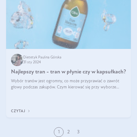
Dietetyk Paulina Górska
31 sty 2024
Najlepszy tran - tran w płynie czy w kapsułkach?
Wybór tranów jest ogromny, co może przyprawiać o zawrót
głowy podczas zakupów. Czym kierować się przy wyborze
oleju? Jak kupić najlepszy tran dla dziecka i osoby dorosłej?
Sprawdź poniższe wskazówki
CZYTAJ
1
2
3