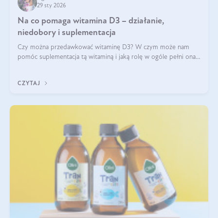
29 sty 2026
Na co pomaga witamina D3 – działanie,
niedobory i suplementacja
Czy można przedawkować witaminę D3? W czym może nam
pomóc suplementacja tą witaminą i jaką rolę w ogóle pełni ona
w naszym ciele? Powszechnie wiadomo, że jej przyjmowanie
zalecane jest jesienią i zimą, ale czy wiesz, dlaczego warto to
CZYTAJ
robić?