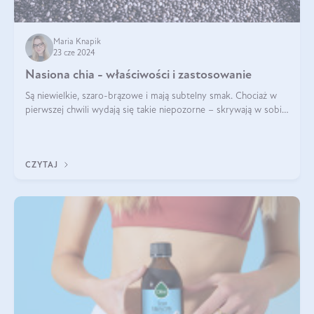
Maria Knapik
23 cze 2024
Nasiona chia - właściwości i zastosowanie
Są niewielkie, szaro-brązowe i mają subtelny smak. Chociaż w
pierwszej chwili wydają się takie niepozorne – skrywają w sobie
wiele cennych właściwości. Nasion chia nie brakuje w dietach
celebrytów, sp
CZYTAJ