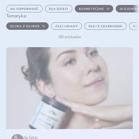
NA ODPORNOŚĆ
DLA DZIECI
KOSMETYCZNE
OLEJOWAN
Tematyka:
OLIWA Z OLIWEK
OLEJ LNIANY
OLEJ Z CZARNUSZKI
OC
130 artykułów
Iza Sykut