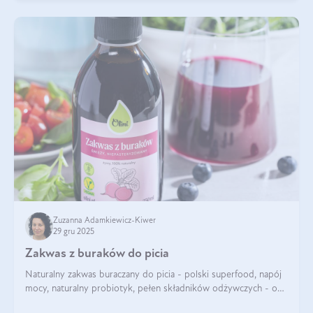
Zuzanna Adamkiewicz-Kiwer
29 gru 2025
Zakwas z buraków do picia
Naturalny zakwas buraczany do picia - polski superfood, napój
mocy, naturalny probiotyk, pełen składników odżywczych - o
zakwasie z buraka mówi się w samych superlatywach. Niektórzy