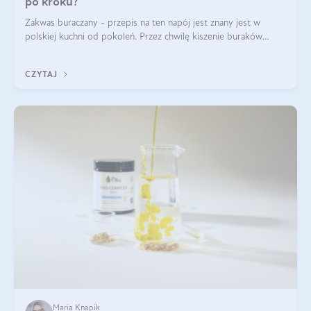
po kroku?
Zakwas buraczany - przepis na ten napój jest znany jest w
polskiej kuchni od pokoleń. Przez chwilę kiszenie buraków
czerwonych zostało zapomniane, by w ostatnim czasie powrócić
na fali popularności na
CZYTAJ
Maria Knapik