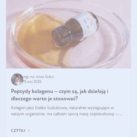
mgr inż. Anna Sobol
15 wrz 2025
Peptydy kolagenu – czym są, jak działają i
dlaczego warto je stosować?
Kolagen jako białko budulcowe, naturalnie występujące w
naszym organizmie, ma całkiem sporą masę cząsteczkową —
nawet do 300 kDa. Jeśli chcielibyśmy suplementować go w tej
formie, byłby trudno strawialny. Aby był lepiej przyswajalny i
CZYTAJ
bardziej biodostępny