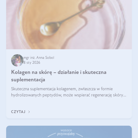
mgr inż. Anna Sobol
8 sty 2026
Kolagen na skórę – działanie i skuteczna
suplementacja
Skuteczna suplementacja kolagenem, zwłaszcza w formie
hydrolizowanych peptydów, może wspierać regenerację skóry i
poprawiać jej wygląd, jeśli jest połączona z odpowiednią dietą i
regularnością stosowania.
CZYTAJ