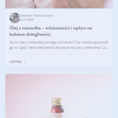
Dietetyk Paulina Górska
6 lut 2026
Olej z wiesiołka – właściwości i wpływ na
kobiece dolegliwości
Na co olej z wiesiołka pomaga kobietom? Czy można spożywać
go w ciąży? Jakie właściwości lecznicze ma olej z wiesiołka? Czy
jego skuteczność potwierdzają badania? Ile trzeba czekać na
efekty? Jaka jes
CZYTAJ