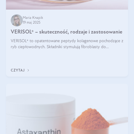
Maria Knapik
19 maj 2025
VERISOL® – skuteczność, rodzaje i zastosowanie
VERISOL® to opatentowane peptydy kolagenowe pochodzące z
ryb ciepłowodnych. Składniki stymulują fibroblasty do
produkcji kolagenu i elastyny w skórze. Kolagen VERISOL®
zapewnia wysoką biodostępność i umożliwia skuteczne dotarcie
do komórek skóry.
CZYTAJ