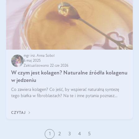
mgr inż. Anna Sobol
6 maj 2025
Zaktualizowano 22 cze 2026
W czym jest kolagen? Naturalne źródła kolagenu
w jedzeniu
Co zawiera kolagen? Co jeść, by wspierać naturalną syntezę
tego białka w fibroblastach? Na te i inne pytania poznasz
odpowiedź w tym artykule.
CZYTAJ
1
2
3
4
5