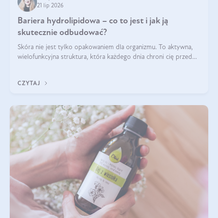
21 lip 2026
Bariera hydrolipidowa – co to jest i jak ją
skutecznie odbudować?
Skóra nie jest tylko opakowaniem dla organizmu. To aktywna,
wielofunkcyjna struktura, która każdego dnia chroni cię przed
utratą wody, wahaniami temperatury i czynnikami
środowiskowymi. Jednym z jej kluczowych elementów jest
CZYTAJ
bariera hydrolipidowa.