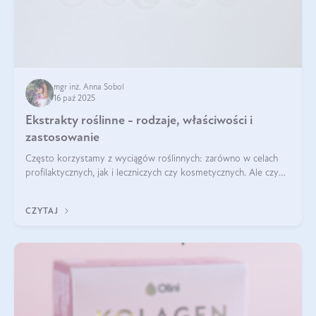
mgr inż. Anna Sobol
16 paź 2025
Ekstrakty roślinne - rodzaje, właściwości i
zastosowanie
Często korzystamy z wyciągów roślinnych: zarówno w celach
profilaktycznych, jak i leczniczych czy kosmetycznych. Ale czy
zastanawialiście się, na czym polega cały proces wydobywania
tych substancji z roślin?
CZYTAJ