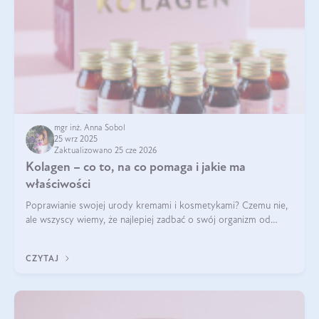
mgr inż. Anna Sobol
25 wrz 2025
Zaktualizowano 25 cze 2026
Kolagen – co to, na co pomaga i jakie ma
właściwości
Poprawianie swojej urody kremami i kosmetykami? Czemu nie,
ale wszyscy wiemy, że najlepiej zadbać o swój organizm od
wewnątrz — to solidna podstawa do tego, by nasz wygląd
zewnętrzny prezentował się zdrowo i atrakcyjnie. Stosowanie
CZYTAJ
wysokiej jakości suplem