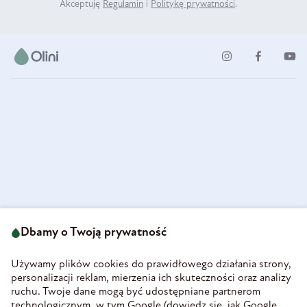
Akceptuję
Regulamin
i
Politykę prywatności
.
ul. Strzegomska 49
693 222 687
58-160 Świebodzice
Dbamy o Twoją prywatność
sklep@olini.pl
Polska
NIP 8860027066
Używamy plików cookies do prawidłowego działania strony,
REGON 890213034
personalizacji reklam, mierzenia ich skuteczności oraz analizy
ruchu. Twoje dane mogą być udostępniane partnerom
INFORMACJE
technologicznym, w tym Google (
dowiedz się, jak Google