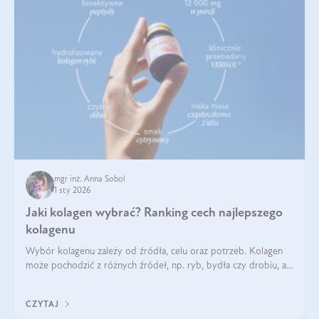
mgr inż. Anna Sobol
1 sty 2026
Jaki kolagen wybrać? Ranking cech najlepszego
kolagenu
Wybór kolagenu zależy od źródła, celu oraz potrzeb. Kolagen
może pochodzić z różnych źródeł, np. ryb, bydła czy drobiu, a
każdy typ ma swoje unikatowe właściwości. Dla skóry najlepiej
sprawdza się kolagen rybi, a dla wspierania stawów — kolagen
CZYTAJ
bydlęcy.