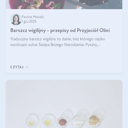
Paulina Maludy
1 gru 2025
Barszcz wigilijny - przepisy od Przyjaciół Olini
Tradycyjny barszcz wigilijny to danie, bez którego ciężko
wyobrazić sobie Święta Bożego Narodzenia. Pyszny,
aromatyczny, esencjonalny, pachnący grzybami, o pięknym
klarownym kolorze. W czym tkwi tajem
CZYTAJ