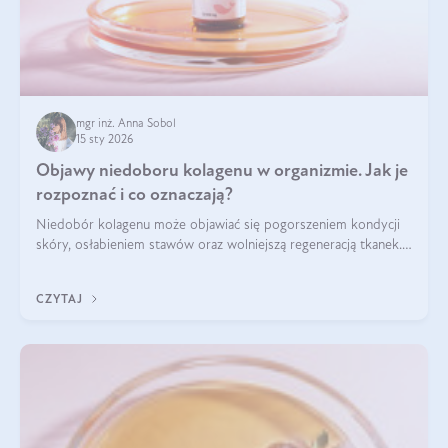
mgr inż. Anna Sobol
15 sty 2026
Objawy niedoboru kolagenu w organizmie. Jak je
rozpoznać i co oznaczają?
Niedobór kolagenu może objawiać się pogorszeniem kondycji
skóry, osłabieniem stawów oraz wolniejszą regeneracją tkanek.
Do najczęstszych sygnałów należą utrata jędrności i
elastyczności skóry, bóle stawów, łamliwość paznokci oraz
CZYTAJ
osłabienie włosów.