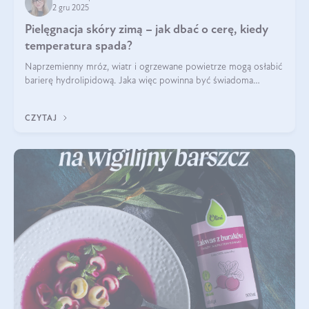
2 gru 2025
Pielęgnacja skóry zimą – jak dbać o cerę, kiedy
temperatura spada?
Naprzemienny mróz, wiatr i ogrzewane powietrze mogą osłabić
barierę hydrolipidową. Jaka więc powinna być świadoma
pielęgnacja w okresie chłodnych miesięcy?
CZYTAJ