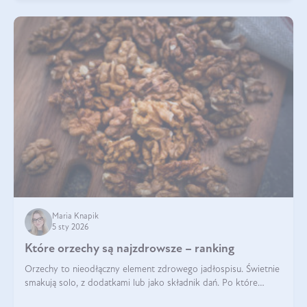
Maria Knapik
5 sty 2026
Które orzechy są najzdrowsze – ranking
Orzechy to nieodłączny element zdrowego jadłospisu. Świetnie
smakują solo, z dodatkami lub jako składnik dań. Po które
orzechy warto sięgać zamiast niezdrowej przekąski? Dowiesz