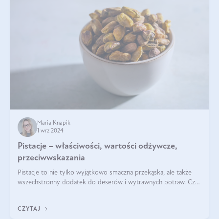
Maria Knapik
1 wrz 2024
Pistacje – właściwości, wartości odżywcze,
przeciwwskazania
Pistacje to nie tylko wyjątkowo smaczna przekąska, ale także
wszechstronny dodatek do deserów i wytrawnych potraw. Czy
pistacje są zdrowe? Jakie są ich właściwości? Gdzie rosną i czy
każdy może się ni
CZYTAJ