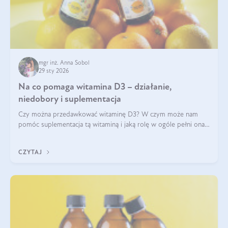
mgr inż. Anna Sobol
29 sty 2026
Na co pomaga witamina D3 – działanie,
niedobory i suplementacja
Czy można przedawkować witaminę D3? W czym może nam
pomóc suplementacja tą witaminą i jaką rolę w ogóle pełni ona
w naszym ciele? Powszechnie wiadomo, że jej przyjmowanie
zalecane jest jesienią i zimą, ale czy wiesz, dlaczego warto to
CZYTAJ
robić?