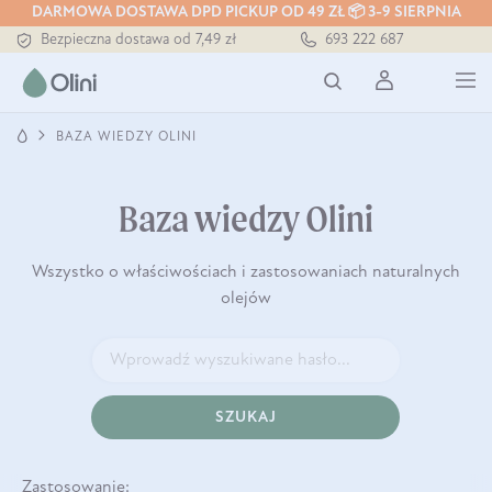
DARMOWA DOSTAWA DPD PICKUP OD 49 ZŁ 📦 3-9 SIERPNIA
Bezpieczna dostawa od 7,49 zł
693 222 687
Darmowa dostawa od 199 zł
Tłoczony zawsze na zimno
BAZA WIEDZY OLINI
Baza wiedzy Olini
Wszystko o właściwościach i zastosowaniach naturalnych
olejów
SZUKAJ
Zastosowanie: