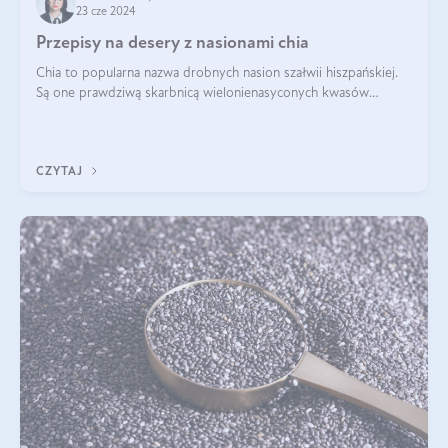
23 cze 2024
Przepisy na desery z nasionami chia
Chia to popularna nazwa drobnych nasion szałwii hiszpańskiej.
Są one prawdziwą skarbnicą wielonienasyconych kwasów
tłuszczowych, białka, witamin i minerałów. W ostatnich latach ich
stosowanie stało si
CZYTAJ