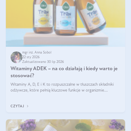
mgr inż. Anna Sobol
22 sty 2026
Zaktualizowano 30 lip 2026
Witaminy ADEK – na co działają i kiedy warto je
stosować?
Witaminy A, D, E i K to rozpuszczalne w tłuszczach składniki
odżywcze, które pełnią kluczowe funkcje w organizmie.
Wspierają zdrowie skóry i wzroku, odporność, prawidłową
krzepliwość krwi oraz mineralizację kości.
CZYTAJ