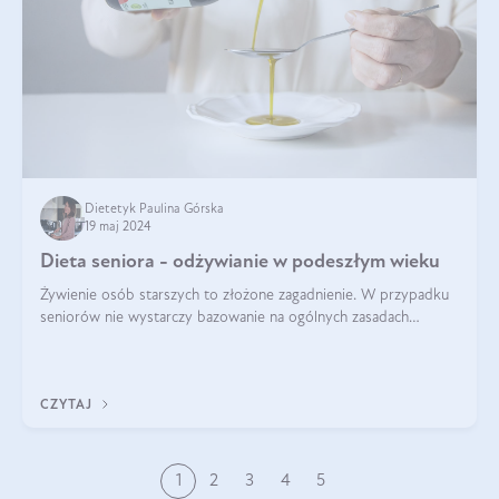
Dietetyk Paulina Górska
19 maj 2024
Dieta seniora - odżywianie w podeszłym wieku
Żywienie osób starszych to złożone zagadnienie. W przypadku
seniorów nie wystarczy bazowanie na ogólnych zasadach
zdrowego odżywiania. Zmiany w organizmie wynikające z
procesów starzenia, choroby pr
CZYTAJ
1
2
3
4
5