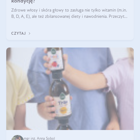
kondycję?
Zdrowe włosy i skóra głowy to zasługa nie tylko witamin (m.in.
B, D, A, E), ale też zbilansowanej diety i nawodnienia. Przeczytaj
nasz artykuł i dowiedz się, które składniki najskuteczniej hamują
wypadanie włosów.
CZYTAJ
mgr inż. Anna Sobol