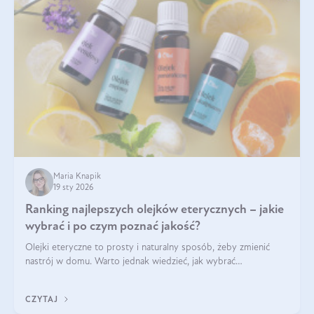
Maria Knapik
19 sty 2026
Ranking najlepszych olejków eterycznych – jakie
wybrać i po czym poznać jakość?
Olejki eteryczne to prosty i naturalny sposób, żeby zmienić
nastrój w domu. Warto jednak wiedzieć, jak wybrać
odpowiednie produkty. Po czym poznać, że są one dobrej
jakości? Jakie olejki eteryczne są najlepsze? Poznaj najważniejsze
CZYTAJ
kryteria wyboru!