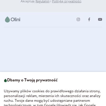
Akceptuję
Regulamin
i
Politykę prywatności
.
ul. Strzegomska 49
693 222 687
58-160 Świebodzice
Dbamy o Twoją prywatność
sklep@olini.pl
Polska
NIP 8860027066
Używamy plików cookies do prawidłowego działania strony,
REGON 890213034
personalizacji reklam, mierzenia ich skuteczności oraz analizy
ruchu. Twoje dane mogą być udostępniane partnerom
INFORMACJE
technologicznym, w tym Google (
dowiedz się, jak Google