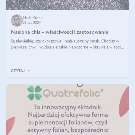
Maria Knapik
23 cze 2024
Nasiona chia - właściwości i zastosowanie
Są niewielkie, szaro-brązowe i mają subtelny smak. Chociaż w
pierwszej chwili wydają się takie niepozorne – skrywają w sobie
wiele cennych właściwości. Nasion chia nie brakuje w dietach
celebrytów, sp
CZYTAJ