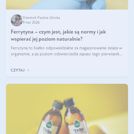
Dietetyk Paulina Górska
9 mar 2026
Ferrytyna – czym jest, jakie są normy i jak
wspierać jej poziom naturalnie?
Ferrytyna to białko odpowiedzialne za magazynowanie żelaza w
organizmie, a jej poziom odzwierciedla zapasy tego pierwiastka.
Warto dowiedzieć się więcej na jej temat, ponieważ niedobór
ferrytyny daje objawy, które mogą utrudniać codzienne
CZYTAJ
funkcjonowanie (