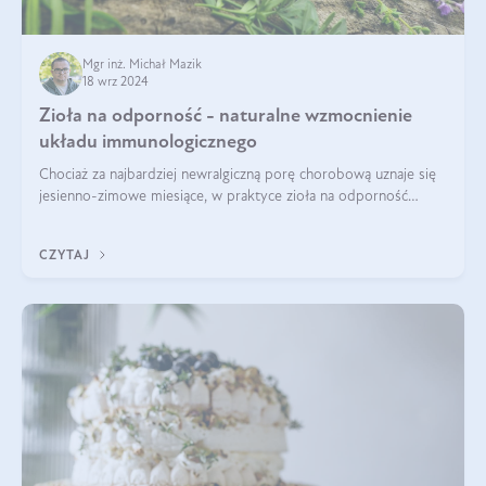
Mgr inż. Michał Mazik
18 wrz 2024
Zioła na odporność - naturalne wzmocnienie
układu immunologicznego
Chociaż za najbardziej newralgiczną porę chorobową uznaje się
jesienno-zimowe miesiące, w praktyce zioła na odporność
organizmu należy traktować jako całoroczne wsparcie. Dopiero
regularność w połąc
CZYTAJ