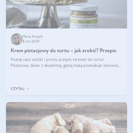
Maria Knapik
8 wrz 2024
Krem pistacjowy do tortu – jak zrobić? Przepis
Poznaj nasz szybki i prosty przepis na krem do tortu!
Pistacjowy deser z aksamitną, gęstą masą posmakuje zarówno
domownikom, jak i gościom. Dzięki niemu każdy kawałek ciasta
będzie prawdziwą ucztą dla
CZYTAJ