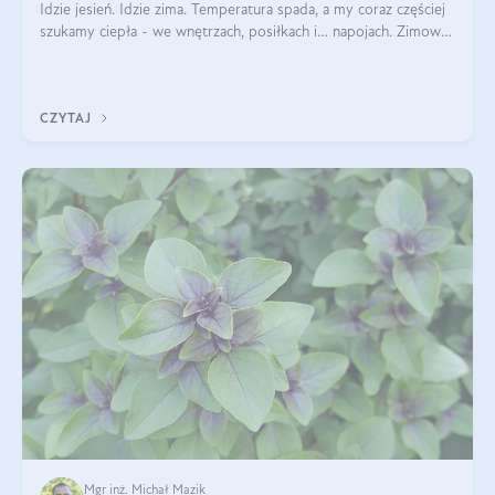
Idzie jesień. Idzie zima. Temperatura spada, a my coraz częściej
szukamy ciepła - we wnętrzach, posiłkach i… napojach. Zimowe
herbaty to sposób na odporność, rozgrzewkę i ukojenie. Aby
delektować si
CZYTAJ
Mgr inż. Michał Mazik