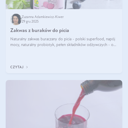
Zuzanna Adamkiewicz-Kiwer
29 gru 2025
Zakwas z buraków do picia
Naturalny zakwas buraczany do picia - polski superfood, napój
mocy, naturalny probiotyk, pełen składników odżywczych - o
zakwasie z buraka mówi się w samych superlatywach. Niektórzy
z Was usłyszeli o
CZYTAJ