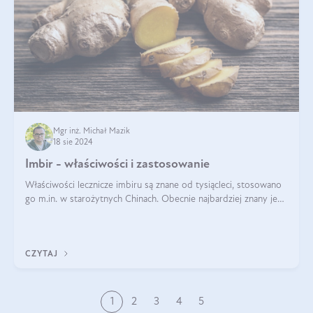
Mgr inż. Michał Mazik
18 sie 2024
Imbir - właściwości i zastosowanie
Właściwości lecznicze imbiru są znane od tysiącleci, stosowano
go m.in. w starożytnych Chinach. Obecnie najbardziej znany jest
pozytywny wpływ imbiru na infekcje oraz na poprawę
odporności. Na tym k
CZYTAJ
1
2
3
4
5