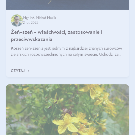
Mgr inż. Michał Mazik
2 lut 2025
Żeń-szeń - właściwości, zastosowanie i
przeciwwskazania
Korzeń żeń-szenia jest jednym z najbardziej znanych surowców
zielarskich rozpowszechnionych na całym świecie. Uchodzi za
„wszechlek”, jednakże najczęściej korzysta się z niego dla
poprawy koncentracji
CZYTAJ