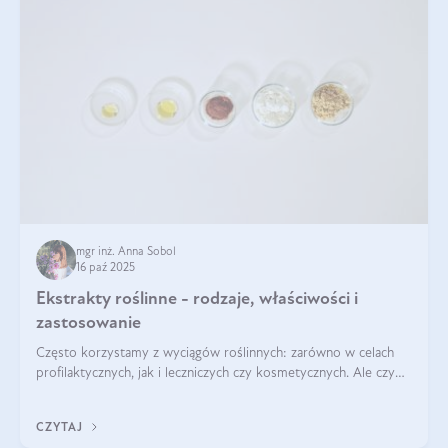
mgr inż. Anna Sobol
16 paź 2025
Ekstrakty roślinne - rodzaje, właściwości i
zastosowanie
Często korzystamy z wyciągów roślinnych: zarówno w celach
profilaktycznych, jak i leczniczych czy kosmetycznych. Ale czy
zastanawialiście się, na czym polega cały proces wydobywania
tych substancji z roślin?
CZYTAJ