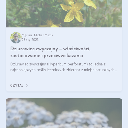
Mgr inż. Michał Mazik
26 sty 2025
Dziurawiec zwyczajny – właściwości,
zastosowanie i przeciwwskazania
Dziurawiec zwyczajny (Hypericum perforatum) to jedna z
najcenniejszych roślin leczniczych zbierana z miejsc naturalnych i
rozpowszechniona w uprawie. Człowiek korzysta od niej od
tysięcy lat. Była zal
CZYTAJ