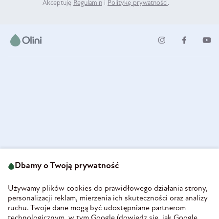
Akceptuję
Regulamin
i
Politykę prywatności
.
ul. Strzegomska 49
693 222 687
58-160 Świebodzice
Dbamy o Twoją prywatność
sklep@olini.pl
Polska
NIP 8860027066
Używamy plików cookies do prawidłowego działania strony,
REGON 890213034
personalizacji reklam, mierzenia ich skuteczności oraz analizy
ruchu. Twoje dane mogą być udostępniane partnerom
INFORMACJE
technologicznym, w tym Google (
dowiedz się, jak Google