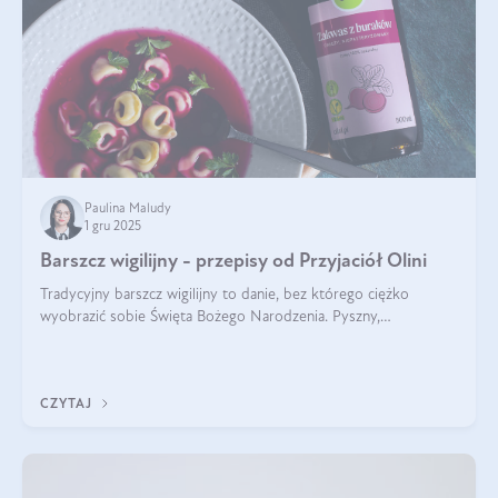
Paulina Maludy
1 gru 2025
Barszcz wigilijny - przepisy od Przyjaciół Olini
Tradycyjny barszcz wigilijny to danie, bez którego ciężko
wyobrazić sobie Święta Bożego Narodzenia. Pyszny,
aromatyczny, esencjonalny, pachnący grzybami, o pięknym
klarownym kolorze. W czym tkwi tajem
CZYTAJ