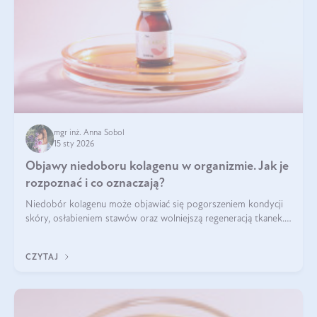
mgr inż. Anna Sobol
15 sty 2026
Objawy niedoboru kolagenu w organizmie. Jak je
rozpoznać i co oznaczają?
Niedobór kolagenu może objawiać się pogorszeniem kondycji
skóry, osłabieniem stawów oraz wolniejszą regeneracją tkanek.
Do najczęstszych sygnałów należą utrata jędrności i
elastyczności skóry, bóle stawów, łamliwość paznokci oraz
CZYTAJ
osłabienie włosów.