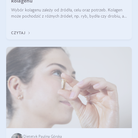
kolagenu
Wybór kolagenu zależy od źródła, celu oraz potrzeb. Kolagen
może pochodzić z różnych źródeł, np. ryb, bydła czy drobiu, a
każdy typ ma swoje unikatowe właściwości. Dla skóry najlepiej
sprawdza się kolagen rybi, a dla wspierania stawów — kolagen
CZYTAJ
bydlęcy.
Dietetyk Paulina Górska