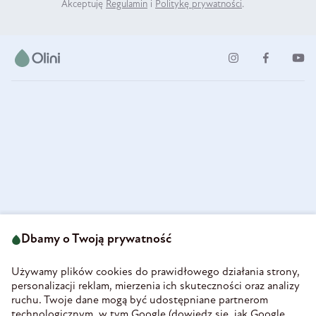
Akceptuję
Regulamin
i
Politykę prywatności
.
ul. Strzegomska 49
693 222 687
58-160 Świebodzice
Dbamy o Twoją prywatność
sklep@olini.pl
Polska
NIP 8860027066
Używamy plików cookies do prawidłowego działania strony,
REGON 890213034
personalizacji reklam, mierzenia ich skuteczności oraz analizy
ruchu. Twoje dane mogą być udostępniane partnerom
INFORMACJE
technologicznym, w tym Google (
dowiedz się, jak Google