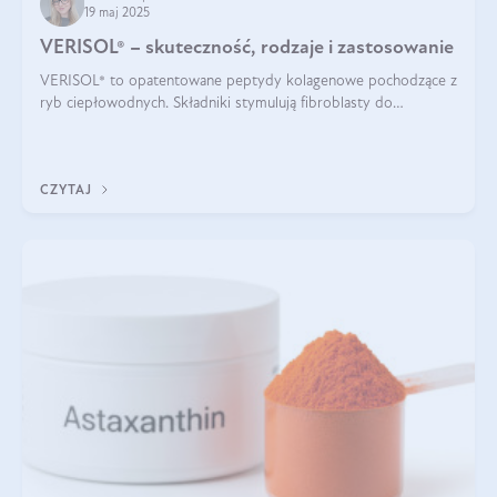
19 maj 2025
VERISOL® – skuteczność, rodzaje i zastosowanie
VERISOL® to opatentowane peptydy kolagenowe pochodzące z
ryb ciepłowodnych. Składniki stymulują fibroblasty do
produkcji kolagenu i elastyny w skórze. Kolagen VERISOL®
zapewnia wysoką biodostępność i umożliwia skuteczne dotarcie
do komórek skóry.
CZYTAJ