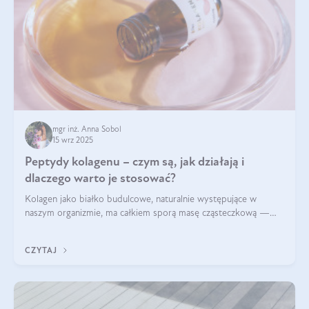
mgr inż. Anna Sobol
15 wrz 2025
Peptydy kolagenu – czym są, jak działają i
dlaczego warto je stosować?
Kolagen jako białko budulcowe, naturalnie występujące w
naszym organizmie, ma całkiem sporą masę cząsteczkową —
nawet do 300 kDa. Jeśli chcielibyśmy suplementować go w tej
formie, byłby trudno strawialny. Aby był lepiej przyswajalny i
CZYTAJ
bardziej biodostępny