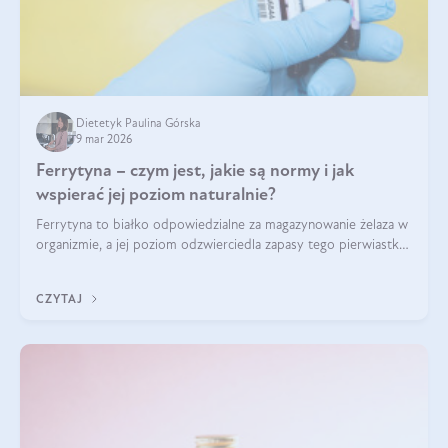
Dietetyk Paulina Górska
9 mar 2026
Ferrytyna – czym jest, jakie są normy i jak
wspierać jej poziom naturalnie?
Ferrytyna to białko odpowiedzialne za magazynowanie żelaza w
organizmie, a jej poziom odzwierciedla zapasy tego pierwiastka.
Warto dowiedzieć się więcej na jej temat, ponieważ niedobór
ferrytyny daje objawy, które mogą utrudniać codzienne
CZYTAJ
funkcjonowanie (