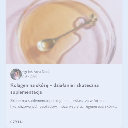
mgr inż. Anna Sobol
8 sty 2026
Kolagen na skórę – działanie i skuteczna
suplementacja
Skuteczna suplementacja kolagenem, zwłaszcza w formie
hydrolizowanych peptydów, może wspierać regenerację skóry i
poprawiać jej wygląd, jeśli jest połączona z odpowiednią dietą i
regularnością stosowania.
CZYTAJ