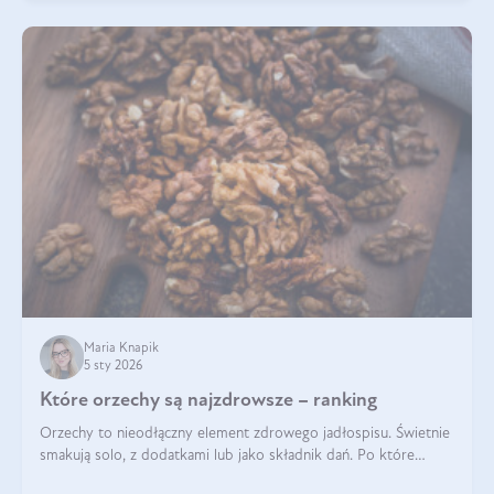
Maria Knapik
5 sty 2026
Które orzechy są najzdrowsze – ranking
Orzechy to nieodłączny element zdrowego jadłospisu. Świetnie
smakują solo, z dodatkami lub jako składnik dań. Po które
orzechy warto sięgać zamiast niezdrowej przekąski? Dowiesz