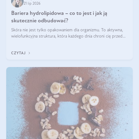
21 lip 2026
Bariera hydrolipidowa – co to jest i jak ją
skutecznie odbudować?
Skóra nie jest tylko opakowaniem dla organizmu. To aktywna,
wielofunkcyjna struktura, która każdego dnia chroni cię przed
utratą wody, wahaniami temperatury i czynnikami
środowiskowymi. Jednym z jej kluczowych elementów jest
CZYTAJ
bariera hydrolipidowa.