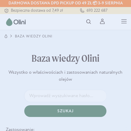
DARMOWA DOSTAWA DPD PICKUP OD 49 ZŁ 📦 3-9 SIERPNIA
Bezpieczna dostawa od 7,49 zł
693 222 687
Darmowa dostawa od 199 zł
Tłoczony zawsze na zimno
BAZA WIEDZY OLINI
Baza wiedzy Olini
Wszystko o właściwościach i zastosowaniach naturalnych
olejów
SZUKAJ
Zastosowanie: