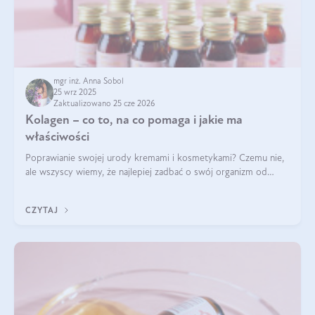
mgr inż. Anna Sobol
25 wrz 2025
Zaktualizowano 25 cze 2026
Kolagen – co to, na co pomaga i jakie ma
właściwości
Poprawianie swojej urody kremami i kosmetykami? Czemu nie,
ale wszyscy wiemy, że najlepiej zadbać o swój organizm od
wewnątrz — to solidna podstawa do tego, by nasz wygląd
zewnętrzny prezentował się zdrowo i atrakcyjnie. Stosowanie
CZYTAJ
wysokiej jakości suplem