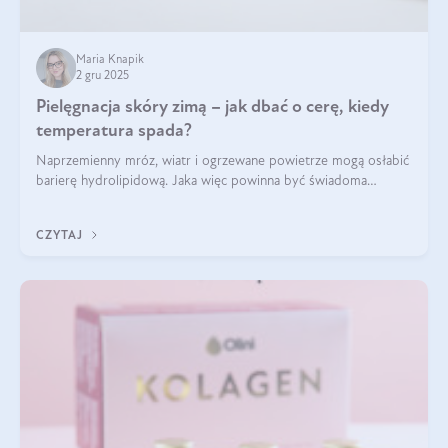
Maria Knapik
2 gru 2025
Pielęgnacja skóry zimą – jak dbać o cerę, kiedy
temperatura spada?
Naprzemienny mróz, wiatr i ogrzewane powietrze mogą osłabić
barierę hydrolipidową. Jaka więc powinna być świadoma
pielęgnacja w okresie chłodnych miesięcy?
CZYTAJ