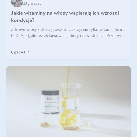
23 gru 2025
Jakie witaminy na włosy wspierają ich wzrost i
kondycję?
Zdrowe włosy i skóra głowy to zasługa nie tylko witamin (m.in.
B, D, A, E), ale też zbilansowanej diety i nawodnienia. Przeczytaj
nasz artykuł i dowiedz się, które składniki najskuteczniej hamują
wypadanie włosów.
CZYTAJ